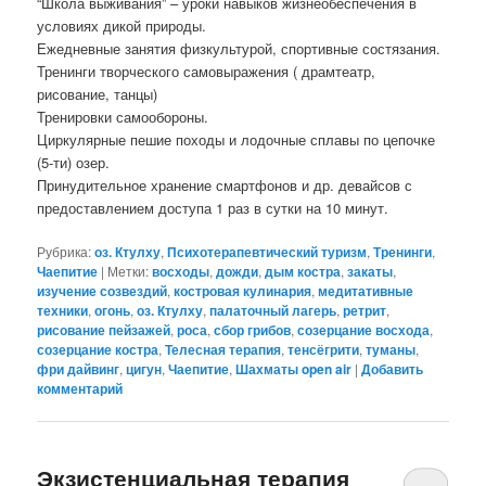
“Школа выживания” – уроки навыков жизнеобеспечения в
условиях дикой природы.
Ежедневные занятия физкультурой, спортивные состязания.
Тренинги творческого самовыражения ( драмтеатр,
рисование, танцы)
Тренировки самообороны.
Циркулярные пешие походы и лодочные сплавы по цепочке
(5-ти) озер.
Принудительное хранение смартфонов и др. девайсов с
предоставлением доступа 1 раз в сутки на 10 минут.
Рубрика:
оз. Ктулху
,
Психотерапевтический туризм
,
Тренинги
,
Чаепитие
|
Метки:
восходы
,
дожди
,
дым костра
,
закаты
,
изучение созвездий
,
костровая кулинария
,
медитативные
техники
,
огонь
,
оз. Ктулху
,
палаточный лагерь
,
ретрит
,
рисование пейзажей
,
роса
,
сбор грибов
,
созерцание восхода
,
созерцание костра
,
Телесная терапия
,
тенсёгрити
,
туманы
,
фри дайвинг
,
цигун
,
Чаепитие
,
Шахматы open air
|
Добавить
комментарий
Экзистенциальная терапия