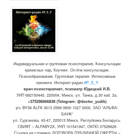
Индивидуальная и групповая психотерапия. Консультации
кризисных пар
.
Коучинг. On-line консультации.
Психообразование. Групповая терапия. Интенсивные
тренинги. Интернет-радио
#P_S_Y
врач-психотерапевт, психиатр Юдицкий И.В.
УНП 692150445, 220004, Минск,
ул. Танка, д.30 каб. 2а,
+375296666838 (Telegram: @doctor_yudik)
р\с BY36 ALFA 3013 2569 0600 1027 0000, ЗАО “АЛЬФА-
БАНК”
ул. Сурганова, 43-47, 220013 Минск, Республика Беларусь.
СВИФТ – ALFABY2X, УНП 101541947, ОКПО 37526626
Ссылка на страницу ДОГОВОРА ПУБЛИЧНОЙ ОФЕРТЫ –