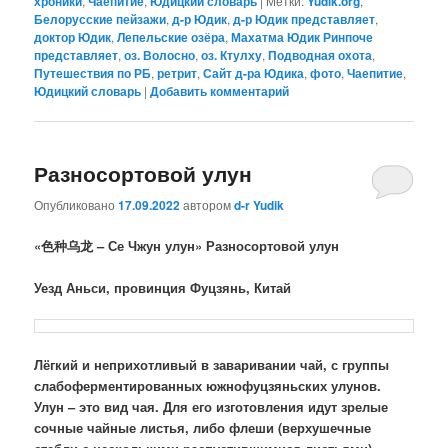
хроники
,
Чаепитие
,
Юдицкий словарь
|
Метки:
Yudik.org
,
Белорусские пейзажи
,
д-р Юдик
,
д-р Юдик представляет
,
доктор Юдик
,
Лепельские озёра
,
Махатма Юдик Ринпоче
представляет
,
оз. Волосно
,
оз. Ктулху
,
Подводная охота
,
Путешествия по РБ
,
ретрит
,
Сайт д-ра Юдика
,
фото
,
Чаепитие
,
Юдицкий словарь
|
Добавить комментарий
Разносортовой улун
Опубликовано
17.09.2022
автором
d-r Yudik
«
色种乌龙
– Се Чжун улун»
Разносортовой улун
Уезд Аньси, провинция Фуцзянь, Китай
Лёгкий и неприхотливый в заваривании чай, с группы
слабоферментированных южнофуцзяньских улунов.
Улун – это вид чая. Для его изготовления идут зрелые
сочные чайные листья, либо флеши (верхушечные