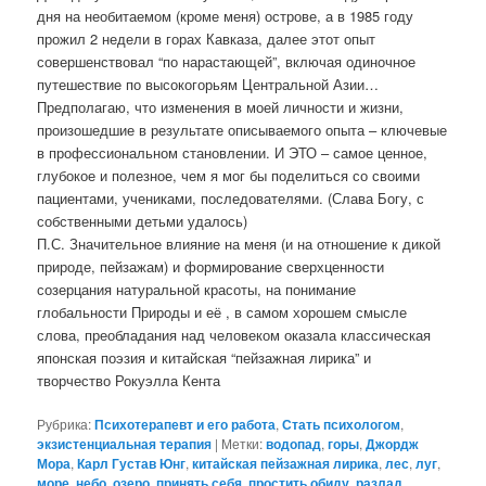
дня на необитаемом (кроме меня) острове, а в 1985 году
прожил 2 недели в горах Кавказа, далее этот опыт
совершенствовал “по нарастающей”, включая одиночное
путешествие по высокогорьям Центральной Азии…
Предполагаю, что изменения в моей личности и жизни,
произошедшие в результате описываемого опыта – ключевые
в профессиональном становлении. И ЭТО – самое ценное,
глубокое и полезное, чем я мог бы поделиться со своими
пациентами, учениками, последователями. (Слава Богу, с
собственными детьми удалось)
П.С. Значительное влияние на меня (и на отношение к дикой
природе, пейзажам) и формирование сверхценности
созерцания натуральной красоты, на понимание
глобальности Природы и её , в самом хорошем смысле
слова, преобладания над человеком оказала классическая
японская поэзия и китайская “пейзажная лирика” и
творчество Рокуэлла Кента
Рубрика:
Психотерапевт и его работа
,
Стать психологом
,
экзистенциальная терапия
|
Метки:
водопад
,
горы
,
Джордж
Мора
,
Карл Густав Юнг
,
китайская пейзажная лирика
,
лес
,
луг
,
море
,
небо
,
озеро
,
принять себя
,
простить обиду
,
разлад