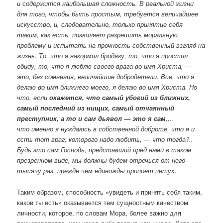
и содержится наибольшая сложность. В реальной жизни
для того, чтобы быть простым, требуется величайшее
искусство, и, следовательно, только принятие себя
таким, как есть, позволяет разрешить моральную
проблему и испытать на прочность собственный взгляд на
жизнь. То, что я накормил бродягу, то, что я простил
обиду, то, что я люблю своего врага во имя Христа, —
это, без сомнения, величайшие добродетели. Все, что я
делаю во имя ближнего моего, я делаю во имя Христа. Но
что, если
окажется, что самый убогий из ближних,
самый последний из нищих, самый отчаянный
преступник, а то и сам дьявол — это я сам
,…
что именно я нуждаюсь в собственной доброте, что я и
есть тот враг, которого надо любить, — что тогда?..
Будь это сам Господь, представший пред нами в таком
презренном виде, мы должны будем отречься от него
тысячу раз, прежде чем единожды пропоет петух.
Таким образом, способность «увидеть и принять себя таким,
каков ты есть» оказывается тем сущностным качеством
личности, которое, по словам Мора, более важно для