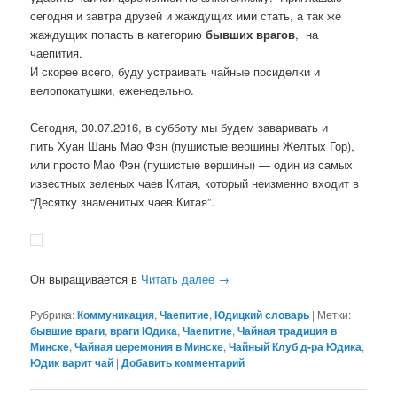
сегодня и завтра друзей и жаждущих ими стать, а так же
жаждущих попасть в категорию
бывших врагов
, на
чаепития.
И скорее всего, буду устраивать чайные посиделки и
велопокатушки, еженедельно.
Сегодня, 30.07.2016, в субботу мы будем заваривать и
пить Хуан Шань Мао Фэн (пушистые вершины Желтых Гор),
или просто Мао Фэн (пушистые вершины) — один из самых
известных зеленых чаев Китая, который неизменно входит в
“Десятку знаменитых чаев Китая”.
Он выращивается в
Читать далее
→
Рубрика:
Коммуникация
,
Чаепитие
,
Юдицкий словарь
|
Метки:
бывшие враги
,
враги Юдика
,
Чаепитие
,
Чайная традиция в
Минске
,
Чайная церемония в Минске
,
Чайный Клуб д-ра Юдика
,
Юдик варит чай
|
Добавить комментарий