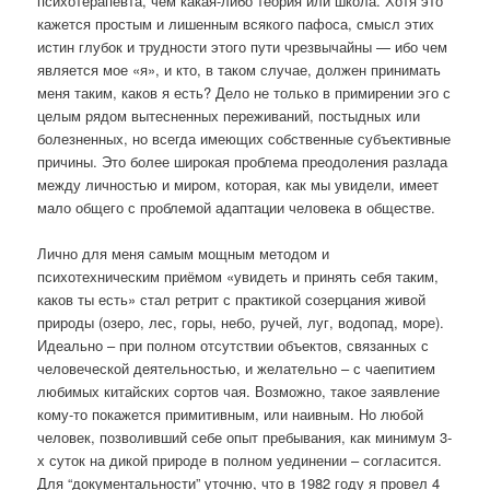
психотерапевта, чем какая-либо теория или школа. Хотя это
кажется простым и лишенным всякого пафоса, смысл этих
истин глубок и трудности этого пути чрезвычайны — ибо чем
является мое «я», и кто, в таком случае, должен принимать
меня таким, каков я есть? Дело не только в примирении эго с
целым рядом вытесненных переживаний, постыдных или
болезненных, но всегда имеющих собственные субъективные
причины. Это более широкая проблема преодоления разлада
между личностью и миром, которая, как мы увидели, имеет
мало общего с проблемой адаптации человека в обществе.
Лично для меня самым мощным методом и
психотехническим приёмом «увидеть и принять себя таким,
каков ты есть» стал ретрит с практикой созерцания живой
природы (озеро, лес, горы, небо, ручей, луг, водопад, море).
Идеально – при полном отсутствии объектов, связанных с
человеческой деятельностью, и желательно – с чаепитием
любимых китайских сортов чая. Возможно, такое заявление
кому-то покажется примитивным, или наивным. Но любой
человек, позволивший себе опыт пребывания, как минимум 3-
х суток на дикой природе в полном уединении – согласится.
Для “документальности” уточню, что в 1982 году я провел 4