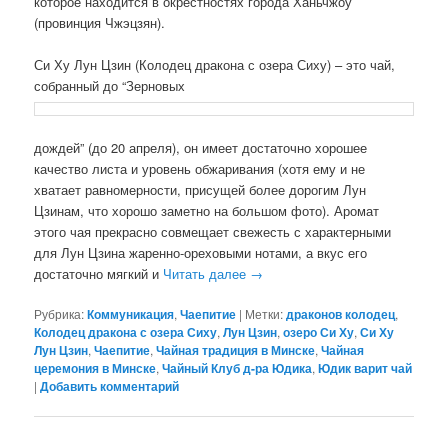
которое находится в окрестностях города Ханьчжоу
(провинция Чжэцзян).
Си Ху Лун Цзин (Колодец дракона с озера Сиху) – это чай,
собранный до “Зерновых
дождей” (до 20 апреля), он имеет достаточно хорошее
качество листа и уровень обжаривания (хотя ему и не
хватает равномерности, присущей более дорогим Лун
Цзинам, что хорошо заметно на большом фото). Аромат
этого чая прекрасно совмещает свежесть с характерными
для Лун Цзина жаренно-ореховыми нотами, а вкус его
достаточно мягкий и
Читать далее
→
Рубрика:
Коммуникация
,
Чаепитие
|
Метки:
драконов колодец
,
Колодец дракона с озера Сиху
,
Лун Цзин
,
озеро Си Ху
,
Си Ху
Лун Цзин
,
Чаепитие
,
Чайная традиция в Минске
,
Чайная
церемония в Минске
,
Чайный Клуб д-ра Юдика
,
Юдик варит чай
|
Добавить комментарий