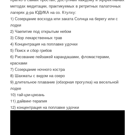
методах медитации, практикуемых в ретритных палаточных
лагерях д-ра ЮДИКА на оз. Ктулху:
1) Созерцание восхода или заката Солнца на берегу или с
лодки
2) Чаепитие под открытым небом
3) Сбор лекарственных трав
4) Концентрация на поплавке удочки
5) Поиск и сбор грибов
6) Рисование пейзажей карандашами, фломастерами,
красками
7) Созерцание ночного костра
8) Шахматы с видом на озеро
9) длительное плавание (обзорная прогулка) на весельной
лодке
10) тай-цзи-цзюань
11) дайвинг-терапия
12) концентрация на поплавке удочки