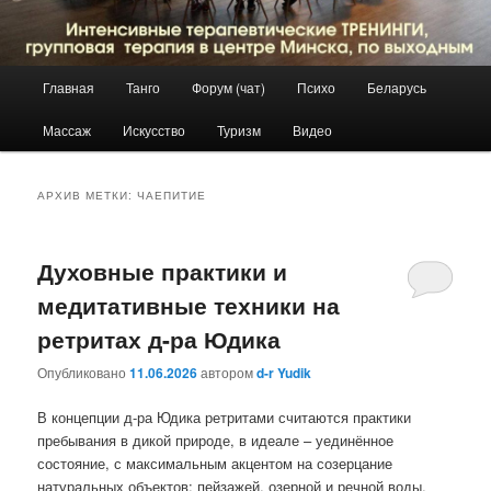
Главное
Главная
Танго
Форум (чат)
Психо
Беларусь
Перейти
Перейти
меню
Массаж
Искусство
Туризм
Видео
к
к
основному
дополнительному
АРХИВ МЕТКИ:
ЧАЕПИТИЕ
содержимому
содержимому
Духовные практики и
медитативные техники на
ретритах д-ра Юдика
Опубликовано
11.06.2026
автором
d-r Yudik
В концепции д-ра Юдика ретритами считаются практики
пребывания в дикой природе, в идеале – уединённое
состояние, с максимальным акцентом на созерцание
натуральных объектов: пейзажей, озерной и речной воды,