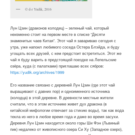
© d-r Yudik, 2016
Лун Цзин (драконов колодец) – зеленый чай, который
неизменно стоит на первом месте в списке “Десяти
знаменитых чаев Китая”. Этот чай я завариваю сегодня с
утра, уже напоил любимого соседа Остера Блэйда, и буду
угощать всех друзей, с кем предстоит встретиться. Этот же
чай я буду варить в предстоящей поездке на Лепельские
озёра, куда (с палатками) приглашаю всех сябров:
https://yudik.org/archives/1999
Его название связано с деревней Лун Цзин (где этот чай
выращивают с давних пор) и одноименного источника
(колодца) в этой деревне. В древности местные жители
считали, что в этом источнике живет дух дракона (в
китайской мифологии отвечает за стихию воды), так как вода
текла из него в любое время года и даже во время засухи.
Деревня Лун Цзин находится около горы Ши Фэн (Львиный
пик) недалеко от живописного озера Си Ху (Западное озеро),