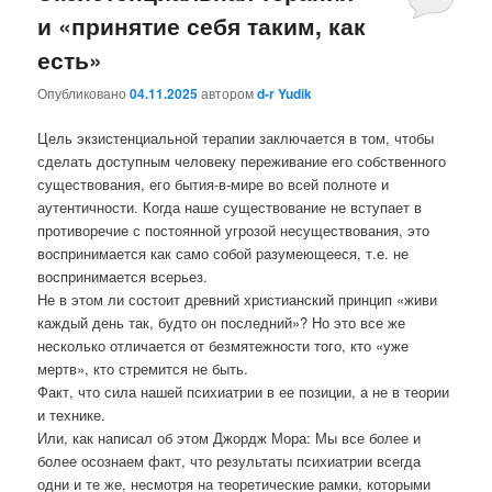
и «принятие себя таким, как
есть»
Опубликовано
04.11.2025
автором
d-r Yudik
Цель экзистенциальной терапии заключается в том, чтобы
сделать доступным человеку переживание его собственного
существования, его бытия-в-мире во всей полноте и
аутентичности. Когда наше существование не вступает в
противоречие с постоянной угрозой несуществования, это
воспринимается как само собой разумеющееся, т.е. не
воспринимается всерьез.
Не в этом ли состоит древний христианский принцип «живи
каждый день так, будто он последний»? Но это все же
несколько отличается от безмятежности того, кто «уже
мертв», кто стремится не быть.
Факт, что сила нашей психиатрии в ее позиции, а не в теории
и технике.
Или, как написал об этом Джордж Мора: Мы все более и
более осознаем факт, что результаты психиатрии всегда
одни и те же, несмотря на теоретические рамки, которыми