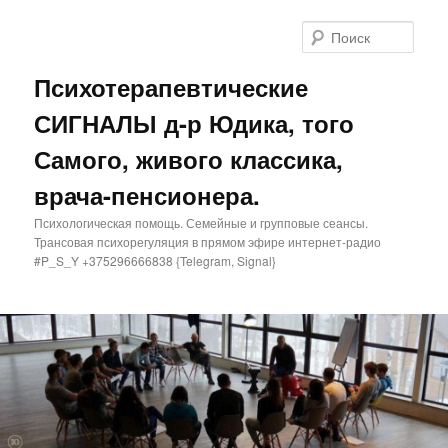
Поис
Психотерапевтические
СИГНАЛЫ д-р Юдика, того
Самого, живого классика,
врача-пенсионера.
Психологическая помощь. Семейные и групповые сеансы.
Трансовая психорегуляция в прямом эфире интернет-радио
#P_S_Y +375296666838 {Telegram, Signal}