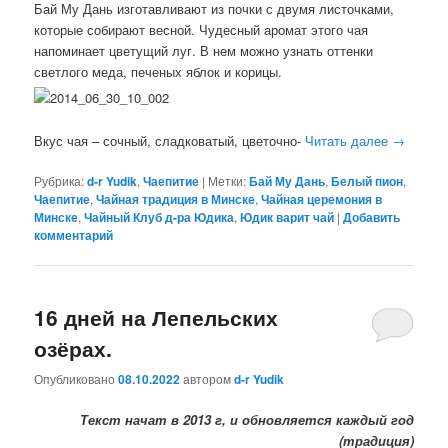
Бай Му Дань изготавливают из почки с двумя листочками,
которые собирают весной. Чудесный аромат этого чая
напоминает цветущий луг. В нем можно узнать оттенки
светлого меда, печеных яблок и корицы.
Вкус чая – сочный, сладковатый, цветочно-
Читать далее
→
Рубрика:
d-r Yudik
,
Чаепитие
|
Метки:
Бай Му Дань
,
Белый пион
,
Чаепитие
,
Чайная традиция в Минске
,
Чайная церемония в
Минске
,
Чайный Клуб д-ра Юдика
,
Юдик варит чай
|
Добавить
комментарий
16 дней на Лепельских
озёрах.
Опубликовано
08.10.2022
автором
d-r Yudik
Текст начат в 2013 г, и обновляется каждый год
(традиция)