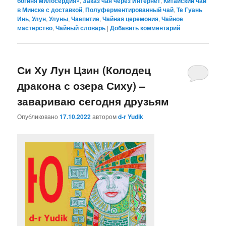
богиня милосердия»
,
Заказ чая через Интернет
,
Китайский чай
в Минске с доставкой
,
Полуферментированный чай
,
Те Гуань
Инь
,
Улун
,
Улуны
,
Чаепитие
,
Чайная церемония
,
Чайное
мастерство
,
Чайный словарь
|
Добавить комментарий
Си Ху Лун Цзин (Колодец
дракона с озера Сиху) –
завариваю сегодня друзьям
Опубликовано
17.10.2022
автором
d-r Yudik