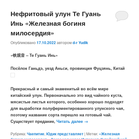
Нефритовый улун Те Гуань
Инь «Железная богиня
милосердия»
Опубликовано
17.10.2022
автором
d-r Yudik
«
铁观音
– Те Гуань Инь»
Посёлок Ганьдэ,
уезд Аньси, провинция Фуцзянь, Китай
Прекрасный и самый знаменитый во всём мире
китайский улун.
Первоначально это вид чайного куста,
мясистые листья которого
,
особенно хорошо подходят
для выработки полуферментированного улунского чая,
поэтому название сорта перешло на готовый чай.
Существует предание,
Читать далее
→
Рубрика:
Чаепитие
,
Юдик представляет
|
Метки:
«Железная