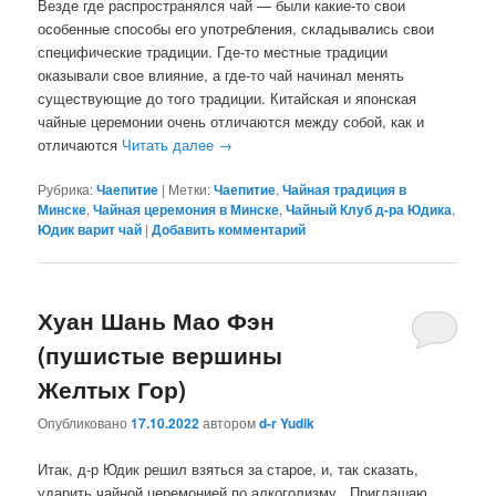
Везде где распространялся чай — были какие-то свои
особенные способы его употребления, складывались свои
специфические традиции. Где-то местные традиции
оказывали свое влияние, а где-то чай начинал менять
существующие до того традиции. Китайская и японская
чайные церемонии очень отличаются между собой, как и
отличаются
Читать далее
→
Рубрика:
Чаепитие
|
Метки:
Чаепитие
,
Чайная традиция в
Минске
,
Чайная церемония в Минске
,
Чайный Клуб д-ра Юдика
,
Юдик варит чай
|
Добавить комментарий
Хуан Шань Мао Фэн
(пушистые вершины
Желтых Гор)
Опубликовано
17.10.2022
автором
d-r Yudik
Итак, д-р Юдик решил взяться за старое, и, так сказать,
ударить чайной церемонией по алкоголизму. Приглашаю