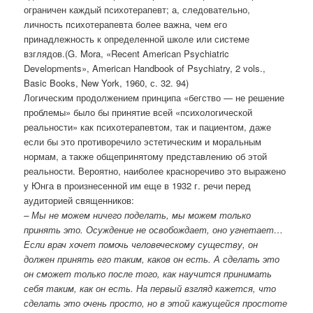
ограничен каждый психотерапевт; а, следовательно,
личность психотерапевта более важна, чем его
принадлежность к определенной школе или системе
взглядов.(G. Mora, «Recent American Psychiatric
Developments», American Handbook of Psychiatry, 2 vols.,
Basic Books, New York, 1960, с. 32. 94)
Логическим продолжением принципа «бегство — не решение
проблемы» было бы принятие всей «психологической
реальности» как психотерапевтом, так и пациентом, даже
если бы это противоречило эстетическим и моральным
нормам, а также общепринятому представлению об этой
реальности. Вероятно, наиболее красноречиво это выражено
у Юнга в произнесенной им еще в 1932 г. речи перед
аудиторией священников:
– Мы не можем ничего поделать, мы можем только
принять это. Осуждение не освобождает, оно угнетает…
Если врач хочет помочь человеческому существу, он
должен принять его таким, каков он есть. А сделать это
он сможет только после того, как научится принимать
себя таким, как он есть. На первый взгляд кажется, что
сделать это очень просто, но в этой кажущейся простоте