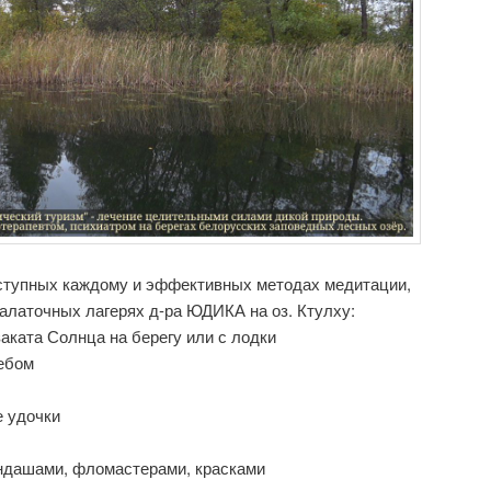
оступных каждому и эффективных методах медитации,
алаточных лагерях д-ра ЮДИКА на оз. Ктулху:
заката Солнца на берегу или с лодки
небом
е удочки
андашами, фломастерами, красками