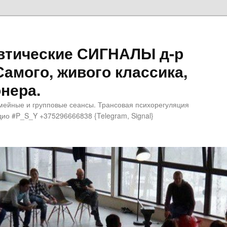
втические СИГНАЛЫ д-р
Самого, живого классика,
нера.
мейные и групповые сеансы. Трансовая психорегуляция
ио #P_S_Y +375296666838 {Telegram, Signal}