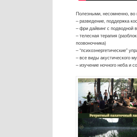
Полезными, несомненно, во 
– разведение, поддержка ко
– фри дайвинг с подводной 
– телесная терапия (разбло
позвоночника)
– “психоэнергетические” упр
– все виды акустического му
– изучение ночного неба и с