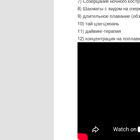
7) Созерцание ночного костр
8) Шахматы с видом на озер
9) длительное плавание (об
10) тай-цзи-цзюань
11) дайвинг-терапия
12) концентрация на поплав