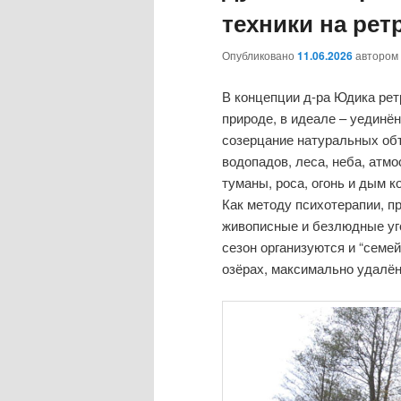
техники на рет
Опубликовано
11.06.2026
автором
В концепции д-ра Юдика рет
природе, в идеале – уединё
созерцание натуральных объ
водопадов, леса, неба, атм
туманы, роса, огонь и дым ко
Как методу психотерапии, п
живописные и безлюдные уг
сезон организуются и “семе
озёрах, максимально удалён