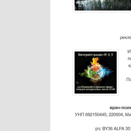
рекл
И
п
к
Пс
врач-псих
УНП 692150445, 220004, М
р\с BY36 ALFA 3