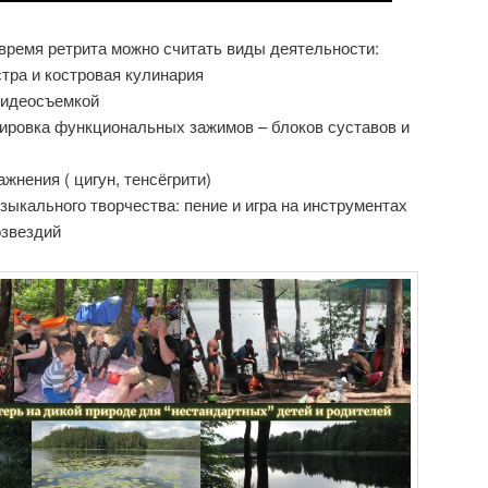
время ретрита можно считать виды деятельности:
стра и костровая кулинария
видеосъемкой
кировка функциональных зажимов – блоков суставов и
ажнения ( цигун, тенсёгрити)
зыкального творчества: пение и игра на инструментах
озвездий