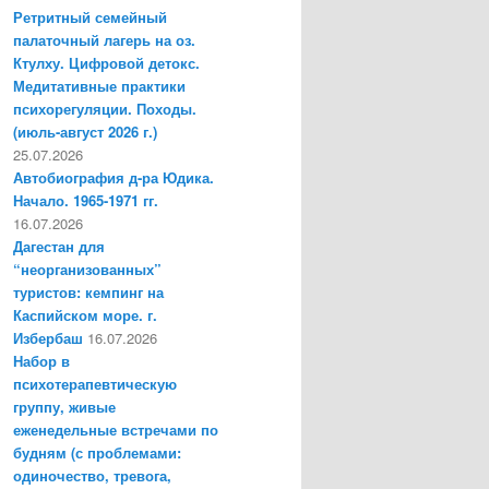
Ретритный семейный
палаточный лагерь на оз.
Ктулху. Цифровой детокс.
Медитативные практики
психорегуляции. Походы.
(июль-август 2026 г.)
25.07.2026
Автобиография д-ра Юдика.
Начало. 1965-1971 гг.
16.07.2026
Дагестан для
“неорганизованных”
туристов: кемпинг на
Каспийском море. г.
Избербаш
16.07.2026
Набор в
психотерапевтическую
группу, живые
еженедельные встречами по
будням (с проблемами:
одиночество, тревога,