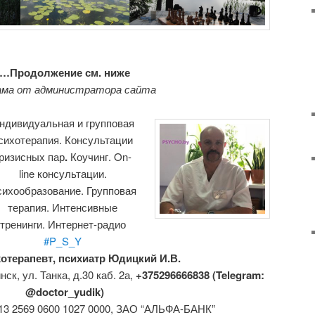
…Продолжение см. ниже
ама от администратора сайта
ндивидуальная и групповая
сихотерапия. Консультации
ризисных пар
.
Коучинг. On-
line консультации.
ихообразование. Групповая
терапия. Интенсивные
тренинги. Интернет-радио
#P_S_Y
отерапевт, психиатр Юдицкий И.В.
инск,
ул. Танка, д.30 каб. 2а,
+375296666838 (Telegram:
@doctor_yudik)
013 2569 0600 1027 0000, ЗАО “АЛЬФА-БАНК”