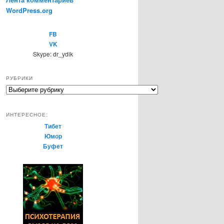
WordPress.org
FB
VK
Skype: dr_ydik
РУБРИКИ
Р
у
б
ИНТЕРЕСНОЕ:
р
Тибет
и
Юмор
к
Буфет
и