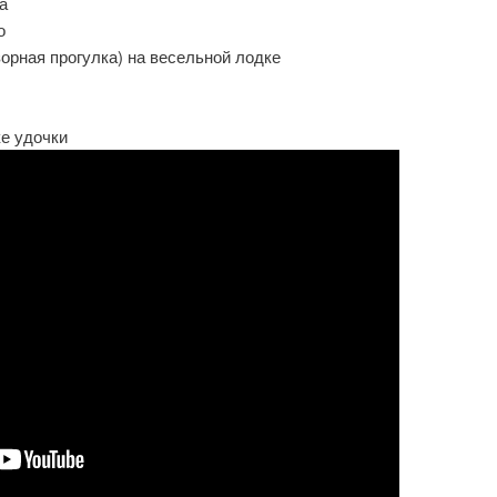
а
о
зорная прогулка) на весельной лодке
ке удочки