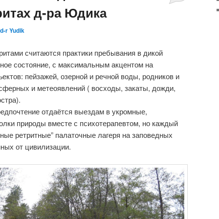
ритах д-ра Юдика
d-r Yudik
ритами считаются практики пребывания в дикой
нное состояние, с максимальным акцентом на
ектов: пейзажей, озерной и речной воды, родников и
осферных и метеоявлений ( восходы, закаты, дожди,
стра).
редпочтение отдаётся выездам в укромные,
олки природы вместе с психотерапевтом, но каждый
йные ретритные” палаточные лагеря на заповедных
ных от цивилизации.