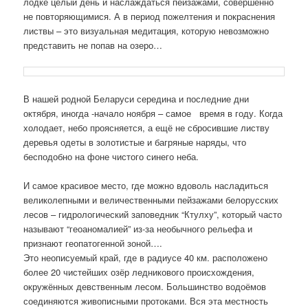
лодке целый день и наслаждаться пейзажами, совершенно
не повторяющимися. А в период пожелтения и покраснения
листвы – это визуальная медитация, которую невозможно
представить не попав на озеро…
В нашей родной Беларуси середина и последние дни
октября, иногда -начало ноября – самое время в году. Когда
холодает, небо проясняется, а ещё не сбросившие листву
деревья одеты в золотистые и багряные наряды, что
бесподобно на фоне чистого синего неба.
И самое красивое место, где можно вдоволь насладиться
великолепными и величественными пейзажами белорусских
лесов – гидрологический заповедник “Ктулху”, который часто
называют “геоаномалией” из-за необычного рельефа и
признают геопатогенной зоной….
Это неописуемый край, где в радиусе 40 км. расположено
более 20 чистейших озёр ледникового происхождения,
окружённых девственным лесом. Большинство водоёмов
соединяются живописными протоками. Вся эта местность