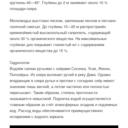
крутизны 40—45°. Глубины до 2 м занимают около 10 %
площади озера.
Мелководье выстлано песком, заиленным песком и песчано-
галечной смесью. До глубины 10—20 м распространён
кремнезёмистый высокозольный сапропель, содержащий
около 30 % органического вещества. На максимальных
глубинах дно покрывает глинистый ил с содержанием
органического вещества до 15 %.
Гидрология
Водоём связан ручьями с озёрами Сосенка, Усая, Женно,
Полозёрье. Из озера вытекает ручей в реку Дива. Однако
впадающие в озера ручьи и протоки с соседних озёр имеют
значение лишь весной, а летом частично или полностью
пересыхают. Таким образом, степень проточности
оказывается невысокой. Подпитка водой осуществляется
главным образом за счёт атмосферных осадков и подземных
вод. Расход воды обеспечивается преимущественно
испарением с водного зеркала.