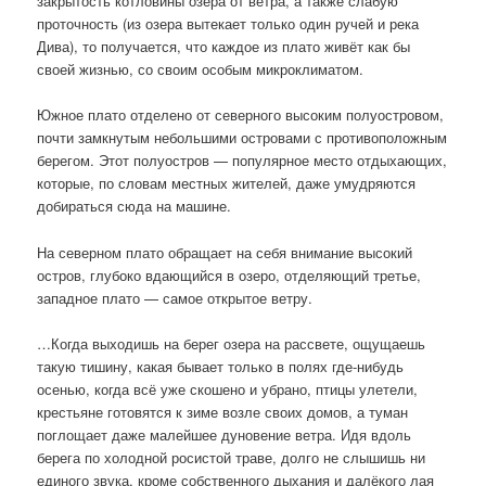
закрытость котловины озера от ветра, а также слабую
проточность (из озера вытекает только один ручей и река
Дива), то получается, что каждое из плато живёт как бы
своей жизнью, со своим особым микроклиматом.
Южное плато отделено от северного высоким полуостровом,
почти замкнутым небольшими островами с противоположным
берегом. Этот полуостров — популярное место отдыхающих,
которые, по словам местных жителей, даже умудряются
добираться сюда на машине.
На северном плато обращает на себя внимание высокий
остров, глубоко вдающийся в озеро, отделяющий третье,
западное плато — самое открытое ветру.
…Когда выходишь на берег озера на рассвете, ощущаешь
такую ​​тишину, какая бывает только в полях где-нибудь
осенью, когда всё уже скошено и убрано, птицы улетели,
крестьяне готовятся к зиме возле своих домов, а туман
поглощает даже малейшее дуновение ветра. Идя вдоль
берега по холодной росистой траве, долго не слышишь ни
единого звука, кроме собственного дыхания и далёкого лая