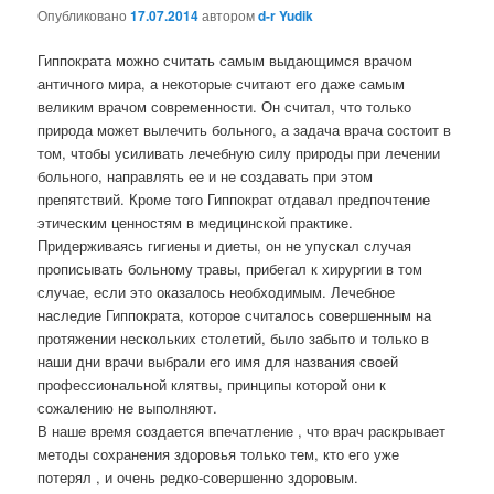
Опубликовано
17.07.2014
автором
d-r Yudik
Гиппократа можно считать самым выдающимся врачом
античного мира, а некоторые считают его даже самым
великим врачом современности. Он считал, что только
природа может вылечить больного, а задача врача состоит в
том, чтобы усиливать лечебную силу природы при лечении
больного, направлять ее и не создавать при этом
препятствий. Кроме того Гиппократ отдавал предпочтение
этическим ценностям в медицинской практике.
Придерживаясь гигиены и диеты, он не упускал случая
прописывать больному травы, прибегал к хирургии в том
случае, если это оказалось необходимым. Лечебное
наследие Гиппократа, которое считалось совершенным на
протяжении нескольких столетий, было забыто и только в
наши дни врачи выбрали его имя для названия своей
профессиональной клятвы, принципы которой они к
сожалению не выполняют.
В наше время создается впечатление , что врач раскрывает
методы сохранения здоровья только тем, кто его уже
потерял , и очень редко-совершенно здоровым.