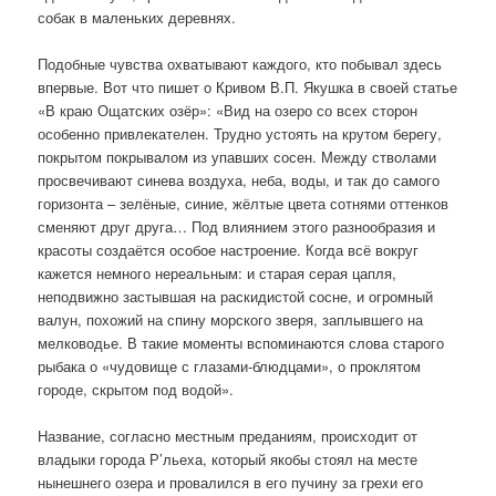
собак в маленьких деревнях.
Подобные чувства охватывают каждого, кто побывал здесь
впервые. Вот что пишет о Кривом В.П. Якушка в своей статье
«В краю Ощатских озёр»: «Вид на озеро со всех сторон
особенно привлекателен. Трудно устоять на крутом берегу,
покрытом покрывалом из упавших сосен. Между стволами
просвечивают синева воздуха, неба, воды, и так до самого
горизонта – зелёные, синие, жёлтые цвета сотнями оттенков
сменяют друг друга… Под влиянием этого разнообразия и
красоты создаётся особое настроение. Когда всё вокруг
кажется немного нереальным: и старая серая цапля,
неподвижно застывшая на раскидистой сосне, и огромный
валун, похожий на спину морского зверя, заплывшего на
мелководье. В такие моменты вспоминаются слова старого
рыбака о «чудовище с глазами-блюдцами», о проклятом
городе, скрытом под водой».
Название, согласно местным преданиям, происходит от
владыки города Р’льеха, который якобы стоял на месте
нынешнего озера и провалился в его пучину за грехи его