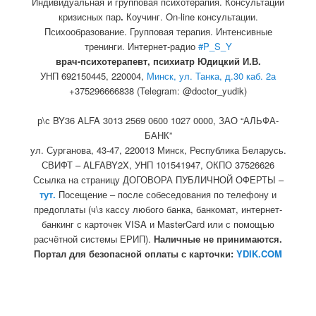
Индивидуальная и групповая психотерапия. Консультации
кризисных пар
.
Коучинг. On-line консультации.
Психообразование. Групповая терапия. Интенсивные
тренинги. Интернет-радио
#P_S_Y
врач-психотерапевт, психиатр Юдицкий И.В.
УНП 692150445, 220004,
Минск, ул. Танка, д.30 каб. 2а
+375296666838 (Telegram: @doctor_yudik)
р\с BY36 ALFA 3013 2569 0600 1027 0000, ЗАО “АЛЬФА-
БАНК”
ул. Сурганова, 43-47, 220013 Минск, Республика Беларусь.
СВИФТ – ALFABY2X, УНП 101541947, ОКПО 37526626
Ссылка на страницу ДОГОВОРА ПУБЛИЧНОЙ ОФЕРТЫ –
тут.
Посещение – после собеседования по телефону и
предоплаты (ч\з кассу любого банка, банкомат, интернет-
банкинг с карточек VISA и MasterCard или с помощью
расчётной системы ЕРИП).
Наличные не принимаются.
Портал для безопасной оплаты с карточки:
YDIK.COM