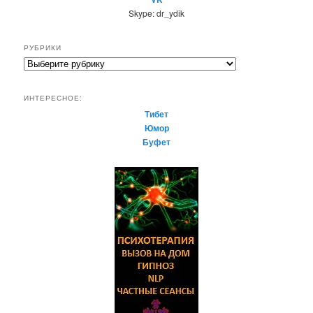
Skype: dr_ydik
РУБРИКИ
Р
у
б
ИНТЕРЕСНОЕ:
р
Тибет
и
Юмор
к
Буфет
и