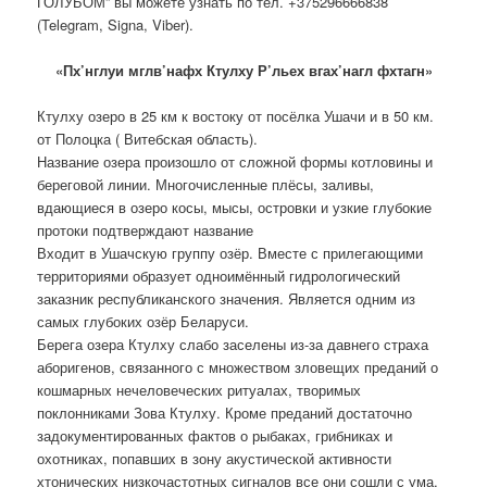
ГОЛУБОМ” вы можете узнать по тел. +375296666838
(Telegram, Signa, Viber).
«Пх’нглуи мглв’нафх Ктулху Р’льех вгах’нагл фхтагн»
Ктулху озеро в 25 км к востоку от посёлка Ушачи и в 50 км.
от Полоцка ( Витебская область).
Название озера произошло от сложной формы котловины и
береговой линии. Многочисленные плёсы, заливы,
вдающиеся в озеро косы, мысы, островки и узкие глубокие
протоки подтверждают название
Входит в Ушачскую группу озёр. Вместе с прилегающими
территориями образует одноимённый гидрологический
заказник республиканского значения. Является одним из
самых глубоких озёр Беларуси.
Берега озера Ктулху слабо заселены из-за давнего страха
аборигенов, связанного с множеством зловещих преданий о
кошмарных нечеловеческих ритуалах, творимых
поклонниками Зова Ктулху. Кроме преданий достаточно
задокументированных фактов о рыбаках, грибниках и
охотниках, попавших в зону акустической активности
хтонических низкочастотных сигналов все они сошли с ума,