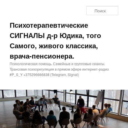
Поис
Психотерапевтические
СИГНАЛЫ д-р Юдика, того
Самого, живого классика,
врача-пенсионера.
Психологическая помощь. Семейные и групповые сеансы.
Трансовая психорегуляция в прямом эфире интернет-радио
#P_S_Y +375296666838 {Telegram, Signal}