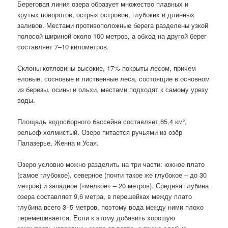
Береговая линия озера образует множество плавных и
крутых поворотов, острых островов, глубоких и длинных
заливов. Местами противоположные берега разделены узкой
полосой шириной около 100 метров, а обход на другой берег
составляет 7–10 километров.
Склоны котловины высокие, 17% покрыты лесом, причем
еловые, сосновые и лиственные леса, состоящие в основном
из березы, осины и ольхи, местами подходят к самому урезу
воды.
Площадь водосборного бассейна составляет 65,4 км²,
рельеф холмистый. Озеро питается ручьями из озёр
Палазерье, Женна и Усая.
Озеро условно можно разделить на три части: южное плато
(самое глубокое), северное (почти такое же глубокое – до 30
метров) и западное («мелкое» – 20 метров). Средняя глубина
озера составляет 9,6 метра, в перешейках между плато
глубина всего 3–5 метров, поэтому вода между ними плохо
перемешивается. Если к этому добавить хорошую