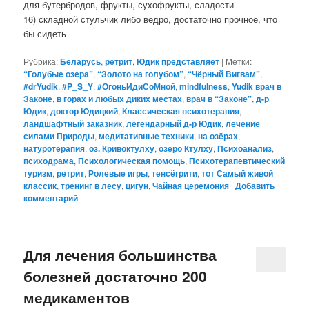
для бутербродов, фрукты, сухофрукты, сладости
16) складной стульчик либо ведро, достаточно прочное, что
бы сидеть
Рубрика:
Беларусь
,
ретрит
,
Юдик представляет
|
Метки:
“Голубые озера”
,
“Золото на голубом”
,
“Чёрный Вигвам”
,
#‎drYudik
,
#P_S_Y
,
#ОгоньИдиСоМной
,
mindfulness
,
Yudik врач в
Законе
,
в горах и любых диких местах
,
врач в “Законе”
,
д-р
Юдик
,
доктор Юдицкий
,
Классическая психотерапия
,
ландшафтный заказник
,
легендарный д-р Юдик
,
лечение
силами Природы
,
медитативные техники
,
на озёрах
,
натуротерапия
,
оз. Кривоктулху
,
озеро Ктулху
,
Психоанализ
,
психодрама
,
Психологическая помощь
,
Психотерапевтический
туризм
,
ретрит
,
Ролевые игры
,
тенсёгрити
,
тот Самый живой
классик
,
тренинг в лесу
,
цигун
,
Чайная церемония
|
Добавить
комментарий
Для лечения большинства
болезней достаточно 200
медикаментов