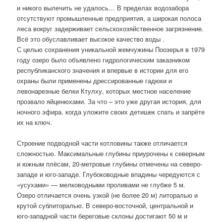
и никого вылечить не удалось… В пределах водозабора
отсутствуют промышленные предприятия, а широкая полоса
леса вокруг задерживает сельскохозяйственное загрязнение.
Всё это обуславливает высокое качество воды .
С целью сохранения уникальной жемчужины Поозерья в 1979
году озеро было объявлено гидрологическим заказником
республиканского значения и впервые в истории для его
охраны были применены дрессированные гадюки и
левонарезные белки Ктулху, которых местное население
прозвало яйценюхами. За что – это уже другая история, для
ночного эфира. когда уложите своих детишек спать и запрёте
их на ключ.
Строение подводной части котловины также отличается
сложностью. Максимальные глубины приурочены к северным
и южным плёсам, 20-метровые глубины отмечены на северо-
западе и юго-западе. Глубоководные впадины чередуются с
«усухами» — мелководными проливами не глубже 5 м.
Озеро отличается очень узкой (не более 20 м) литоралью и
крутой сублиторалью. В северо-восточной, центральной и
юго-западной части береговые склоны достигают 50 м и