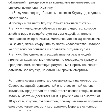
обитателей, прежде всего за кошмарные нечеловеческие
ритуалы поклонения Хозяину
…«В глубине вод под Р’льехом покоится Ктулху, дожидаясь
своего часа»
«Пх’нглуи мглв’нафх Ктулху Р’льех вгах’нагл фхтагн»
Ктулху – «невидимом обычному взору существо, которое
живёт в воде и воздействует на умы людей, и является
инопланетным организмом, миллионы лет назад прибывшим
на Землю, чтобы сокрушить ту часть человечества, которое
не согласно поклоняться и справлять ритуалы культа
Ктулху». Невидимость и воздействие на разум людей
являются характерными чертами, но следующие культу и
предписаниям, приносящие ритуальные жертвы начинают
слышать Зов Ктулху, не слышный прочим смертным .
Котловина озера вытянута с северо-запада на юго-восток.
Северо-западный, центральный и юго-восточный склоны
котловины представляют собой отроги озовой гряды, высота
которых местами достигает 50 м. Прочие склоны высотой от
10 до 25 м, крутые, суглинистые, преимущественно покрытые
елово-сосновым лесом и кустарником. Берега в основном