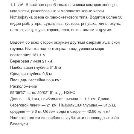
1,1 г/м². В составе преобладают личинки комаров-звонцов,
моллюски, ракообразные и малощетинковые черви
Ихтиофауна озера сигово-снеткового типа. Водятся более 30
видов рыб: угорь, судак, язь, густера, ряпушка, линь, окунь,
плотва, лещ, щука, карась, ерш, вьюн, налим и другие.
Водоём со всех сторон окружён другими озёрами Ушачской
группы. Высота водного зеркала над уровнем моря
составляет 131,1 м
Береговая линия 21 км
Наибольшая глубина 31,5 м
Средняя глубина 9,6 м
Площадь бассейна 65,4 км²
Расположение
55°09′37″ с. ш. 29°02′15″ в. д. HGЯO
Длина — 6,1 км, наибольшая ширина — 1,1 км. Длина
береговой линии — 21 км. Наибольшая глубина — 31,5 м,
средняя — 9,6 м. Объём воды в озере — 42,96 млн м³
Является одним из наиболее глубоких и полноводных озёр
Беларуси