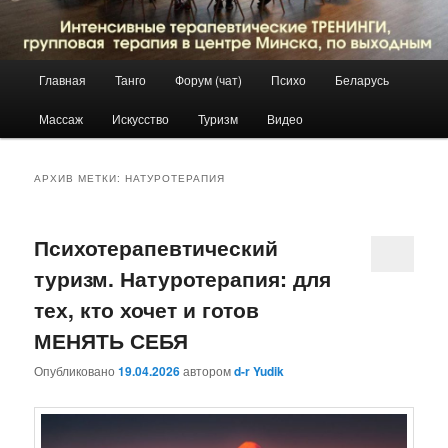
Главное
Главная
Танго
Форум (чат)
Психо
Беларусь
Перейти
Перейти
меню
Массаж
Искусство
Туризм
Видео
к
к
основному
дополнительному
АРХИВ МЕТКИ:
НАТУРОТЕРАПИЯ
содержимому
содержимому
Психотерапевтический
туризм. Натуротерапия: для
тех, кто хочет и готов
МЕНЯТЬ СЕБЯ
Опубликовано
19.04.2026
автором
d-r Yudik