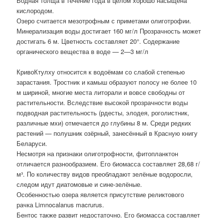
Водная толща в течение года в целом хорошо насыщена
кислородом.
Озеро считается мезотрофным с приметами олиготрофии.
Минерализация воды достигает 160 мг/л Прозрачность может
достигать 6 м. Цветность составляет 20°. Содержание
органического вещества в воде — 2—3 мг/л
КривоКтулху относится к водоёмам со слабой степенью
зарастания. Тростник и камыш образуют полосу не более 10
м шириной, многие места литорали и вовсе свободны от
растительности. Вследствие высокой прозрачности воды
подводная растительность (рдесты, элодея, роголистник,
различные мхи) отмечается до глубины 8 м. Среди редких
растений — полушник озёрный, занесённый в Красную книгу
Беларуси.
Несмотря на признаки олиготрофности, фитопланктон
отличается разнообразием. Его биомасса составляет 28,68 г/
м³. По количеству видов преобладают зелёные водоросли,
следом идут диатомовые и сине-зелёные.
Особенностью озера является присутствие реликтового
рачка Limnocalanus macrurus.
Бентос также развит недостаточно. Его биомасса составляет