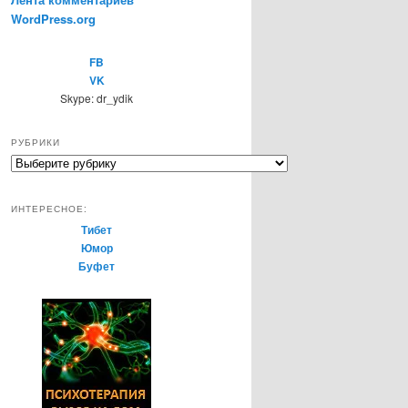
WordPress.org
FB
VK
Skype: dr_ydik
РУБРИКИ
Р
у
б
ИНТЕРЕСНОЕ:
р
Тибет
и
Юмор
к
Буфет
и