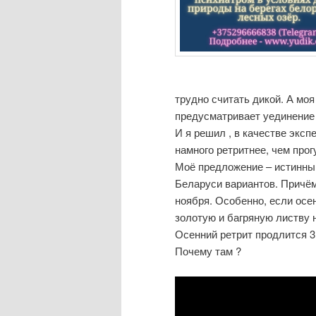
трудно считать дикой. А моя
предусматривает уединение
И я решил , в качестве экс
намного ретритнее, чем про
Моё предложение – истинны
Беларуси вариантов. Причём
ноября. Особенно, если ос
золотую и багряную листву 
Осенний ретрит продлится 3 д
Почему там ?