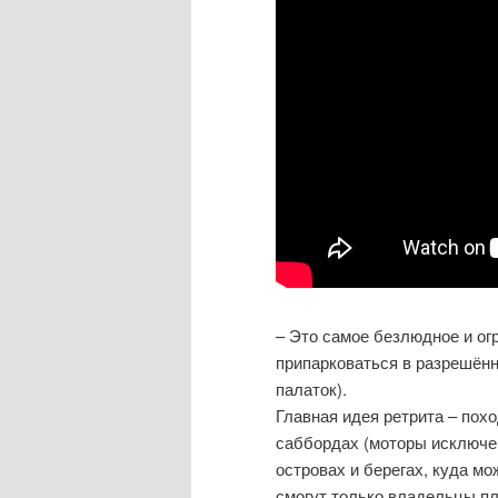
– Это самое безлюдное и ог
припарковаться в разрешённ
палаток).
Главная идея ретрита – пох
саббордах (моторы исключе
островах и берегах, куда м
смогут только владельцы п