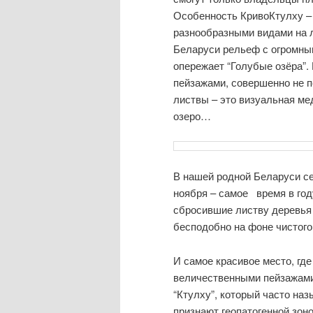
Особенность КривоКтулху – 
разнообразными видами на 
Беларуси рельеф с огромны
опережает “Голубые озёра”.
пейзажами, совершенно не п
листвы – это визуальная ме
озеро…
В нашей родной Беларуси се
ноября – самое время в году
сбросившие листву деревья 
бесподобно на фоне чистого
И самое красивое место, гд
величественными пейзажами
“Ктулху”, который часто на
признают геопатогенной зон