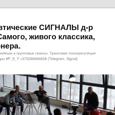
втические СИГНАЛЫ д-р
Самого, живого классика,
нера.
мейные и групповые сеансы. Трансовая психорегуляция
ио #P_S_Y +375296666838 {Telegram, Signal}