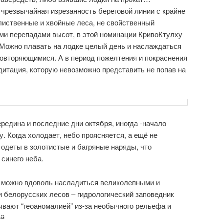
чрезвычайная изрезанность береговой линии с крайне
лиственные и хвойные леса, не свойственный
ми перепадами высот, в этой номинации КривоКтулху
 Можно плавать на лодке целый день и наслаждаться
овторяющимися. А в период пожелтения и покраснения
дитация, которую невозможно представить не попав на
редина и последние дни октября, иногда -начало
. Когда холодает, небо проясняется, а ещё не
одеты в золотистые и багряные наряды, что
 синего неба.
е можно вдоволь насладиться великолепными и
 белорусских лесов – гидрологический заповедник
зывают “геоаномалией” из-за необычного рельефа и
ой….