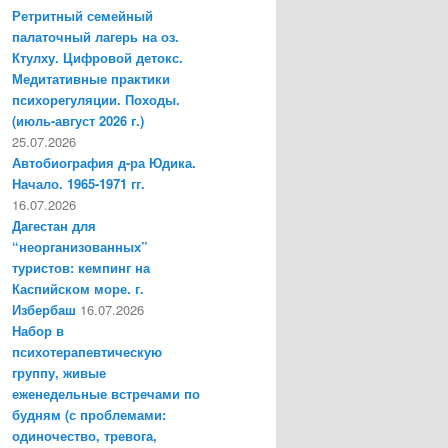
Ретритный семейный
палаточный лагерь на оз.
Ктулху. Цифровой детокс.
Медитативные практики
психорегуляции. Походы.
(июль-август 2026 г.)
25.07.2026
Автобиография д-ра Юдика.
Начало. 1965-1971 гг.
16.07.2026
Дагестан для
“неорганизованных”
туристов: кемпинг на
Каспийском море. г.
Избербаш
16.07.2026
Набор в
психотерапевтическую
группу, живые
еженедельные встречами по
будням (с проблемами:
одиночество, тревога,