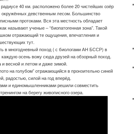
в радиусе 40 км. расположено более 20 чистейших озёр
, окружённых девственным лесом. Большинство
писными протоками. Вся эта местность обладает
как называют ученые – “биопатогенная зона”. Такой
лишком отражающий те ощущения, впечатления и
шествующих тут.
ь в многодневный поход ( с биологами АН БССР) в
р я каждую осень вожу сюда друзей на обзорный поход.
 и весной и летом и даже зимой.
олото на голубом” отражающийся в пронзительно синей
й, радостью, силой на год вперёд.
иками и единомышленниками решили совместить
тренингом на берегу живописного озера.