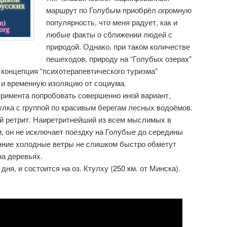
маршрут по Голубым приобрёл огромную
популярность, что меня радует, как и
любые факты о сближении людей с
природой. Однако, при таком количестве
пешеходов, природу на “Голубых озерах”
 концепция “психотерапевтического туризма”
 и временную изоляцию от социума.
перимента попробовать совершенно иной вариант,
гулка с группой по красивым берегам лесных водоёмов.
й ретрит. Наиретритнейший из всем мыслимых в
, он не исключает поездку на Голубые до середины
енние холодные ветры не слишком быстро обметут
на деревьях.
ня, и состоится на оз. Ктулху (250 км. от Минска).