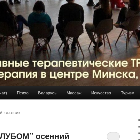
чат)
Психо
Беларусь
Массаж
Искусство
Туризм
Й КЛАССИК
ОЛУБОМ” осенний