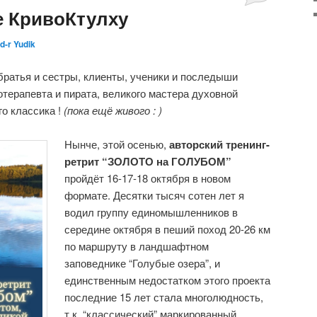
е КривоКтулху
d-r Yudik
ратья и сестры, клиенты, ученики и последыши
отерапевта и пирата, великого мастера духовной
го классика !
(пока ещё живого : )
Нынче, этой осенью,
авторский тренинг-
ретрит “ЗОЛОТО на ГОЛУБОМ”
пройдёт 16-17-18 октября в новом
формате. Десятки тысяч сотен лет я
водил группу единомышленников в
середине октября в пеший поход 20-26 км
по маршруту в ландшафтном
заповеднике “Голубые озера”, и
единственным недостатком этого проекта
последние 15 лет стала многолюдность,
т.к. “классический” маркированный