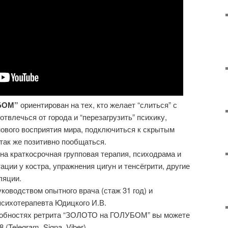
БОМ”
ориентирован на тех, кто желает “слиться” с
отвлечься от города и “перезагрузить” психику,
ового восприятия мира, подключиться к скрытым
 так же позитивно пообщаться.
на краткосрочная групповая терапия, психодрама и
ции у костра, упражнения цигун и тенсёгрити, другие
ляции.
уководством опытного врача (стаж 31 год) и
психотерапевта Юдицкого И.В.
робностях ретрита “ЗОЛОТО на ГОЛУБОМ” вы можете
 (Telegram, Signa, Viber).