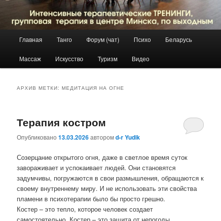
Главное
Главная
Танго
Форум (чат)
Психо
Беларусь
Перейти
Перейти
меню
Массаж
Искусство
Туризм
Видео
к
к
основному
дополнительному
АРХИВ МЕТКИ:
МЕДИТАЦИЯ НА ОГНЕ
содержимому
содержимому
Терапия костром
Опубликовано
13.03.2026
автором
d-r Yudik
Созерцание открытого огня, даже в светлое время суток
завораживает и успокаивает людей. Они становятся
задумчивы, погружаются в свои размышления, обращаются к
своему внутреннему миру. И не использовать эти свойства
пламени в психотерапии было бы просто грешно.
Костер – это тепло, которое человек создает
самостоятельно. Костер – это защита от непогоды,