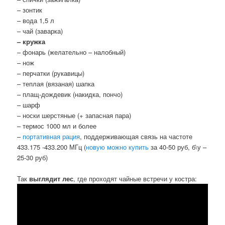
– зонтик
– вода 1,5 л
– чай (заварка)
– кружка
– фонарь (желательно – налобный)
– нож
– перчатки (рукавицы)
– теплая (вязаная) шапка
– плащ-дождевик (накидка, пончо)
– шарф
– носки шерстяные (+ запасная пара)
– термос 1000 мл и более
–
портативная рация
, поддерживающая связь на частоте
433.175 -433.200 МГц (
новую можно купить
за 40-50 руб, б\у –
25-30 руб)
Так
выглядит лес
, где проходят чайные встречи у костра: