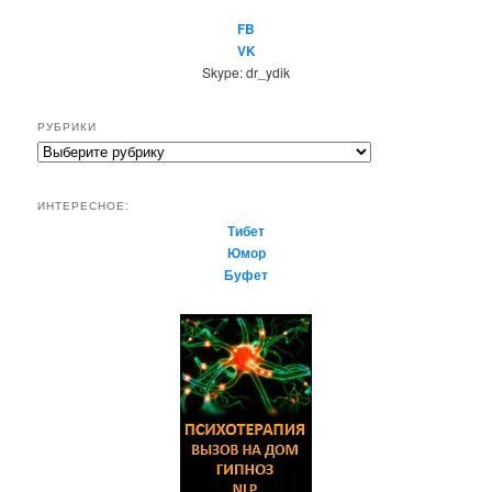
FB
VK
Skype: dr_ydik
РУБРИКИ
Р
у
б
ИНТЕРЕСНОЕ:
р
Тибет
и
Юмор
к
Буфет
и