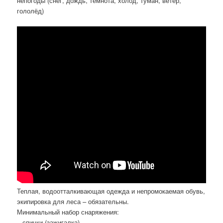
непогоды (снег, дождь, темнота, холод, туман, ветер,
гололёд)
Теплая, водоотталкивающая одежда и непромокаемая обувь,
экипировка для леса – обязательны.
Минимальный набор снаряжения:
– спички (зажигалка)