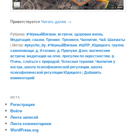
Приветствуется
Читать далее
→
Рубрика:
#ЧёрныйВигвам
,
встречи
,
здоровая жизнь
,
Медитация
,
сказки
,
Тренинг
,
Тренинги
,
Чаепитие
,
Чай
,
Шахматы
|
Метки:
#psycho_by
,
#ЧёрныйВигвам
,
#ШПР_Юдицкого
,
группа
самопомощи
,
д. Атолино
,
д. Прилуки
,
Дзен
,
магические
встречи
,
медитация на огне
,
прогулки по окрестностям
,
р.
Птичь
,
слиться с природой
,
Телесная терапия
,
Чаепития у
костра
,
школа психофизической регуляции
,
школа
психофизической регуляции Юдицкого
|
Добавить
комментарий
МЕТА
Регистрация
Войти
Лента записей
Лента комментариев
WordPress.org