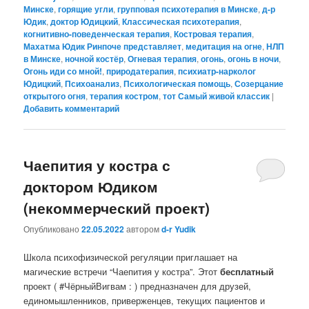
Минске
,
горящие угли
,
групповая психотерапия в Минске
,
д-р
Юдик
,
доктор Юдицкий
,
Классическая психотерапия
,
когнитивно-поведенческая терапия
,
Костровая терапия
,
Махатма Юдик Ринпоче представляет
,
медитация на огне
,
НЛП
в Минске
,
ночной костёр
,
Огневая терапия
,
огонь
,
огонь в ночи
,
Огонь иди со мной!
,
природатерапия
,
психиатр-нарколог
Юдицкий
,
Психоанализ
,
Психологическая помощь
,
Созерцание
открытого огня
,
терапия костром
,
тот Самый живой классик
|
Добавить комментарий
Чаепития у костра с
доктором Юдиком
(некоммерческий проект)
Опубликовано
22.05.2022
автором
d-r Yudik
Школа психофизической регуляции приглашает на
магические встречи “Чаепития у костра”. Этот
бесплатный
проект ( #ЧёрныйВигвам : ) предназначен для друзей,
единомышленников, приверженцев, текущих пациентов и