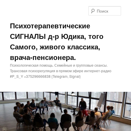
Поис
Психотерапевтические
СИГНАЛЫ д-р Юдика, того
Самого, живого классика,
врача-пенсионера.
Психологическая помощь. Семейные и групповые сеансы.
Трансовая психорегуляция в прямом эфире интернет-радио
#P_S_Y +375296666838 {Telegram, Signal}