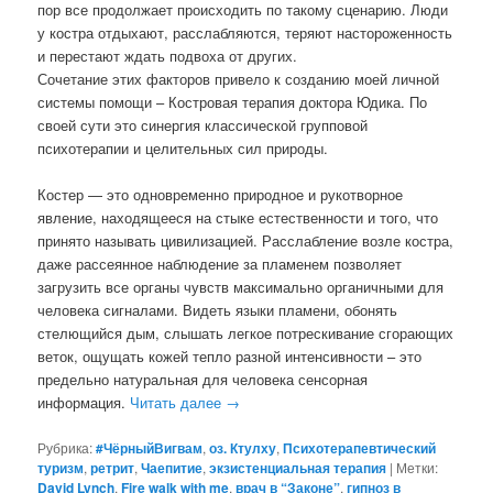
пор все продолжает происходить по такому сценарию. Люди
у костра отдыхают, расслабляются, теряют настороженность
и перестают ждать подвоха от других.
Сочетание этих факторов привело к созданию моей личной
системы помощи – Костровая терапия доктора Юдика. По
своей сути это синергия классической групповой
психотерапии и целительных сил природы.
Костер — это одновременно природное и рукотворное
явление, находящееся на стыке естественности и того, что
принято называть цивилизацией. Расслабление возле костра,
даже рассеянное наблюдение за пламенем позволяет
загрузить все органы чувств максимально органичными для
человека сигналами. Видеть языки пламени, обонять
стелющийся дым, слышать легкое потрескивание сгорающих
веток, ощущать кожей тепло разной интенсивности – это
предельно натуральная для человека сенсорная
информация.
Читать далее
→
Рубрика:
#ЧёрныйВигвам
,
оз. Ктулху
,
Психотерапевтический
туризм
,
ретрит
,
Чаепитие
,
экзистенциальная терапия
|
Метки:
David Lynch
,
Fire walk with me
,
врач в “Законе”
,
гипноз в