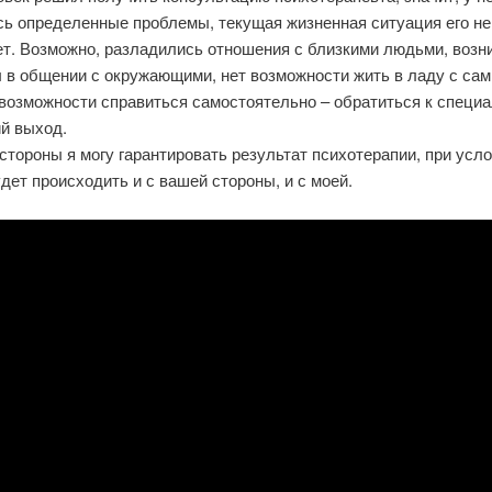
сь определенные проблемы, текущая жизненная ситуация его не
ет. Возможно, разладились отношения с близкими людьми, возн
 в общении с окружающими, нет возможности жить в ладу с сам
возможности справиться самостоятельно – обратиться к специа
й выход.
стороны я могу гарантировать результат психотерапии, при усло
дет происходить и с вашей стороны, и с моей.