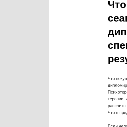
Что
сеа
дип
спе
рез
Что покуп
дипломир
Психотера
терапии, 
рассчиты
Что я пр
Если чело