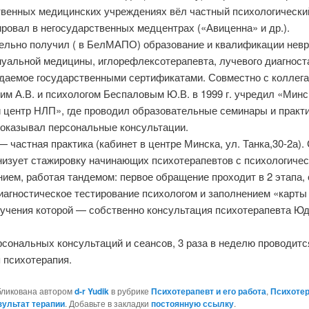
твенных медицинских учреждениях вёл частный психологически
ровал в негосударственных медцентрах («Авиценна» и др.).
ельно получил ( в БелМАПО) образование и квалификации невр
нуальной медицины, иглорефлексотерапевта, лучевого диагност
даемое государственными сертификатами. Совместно с коллега
им А.В. и психологом Беспаловым Ю.В. в 1999 г. учредил «Минс
й центр НЛП», где проводил образовательные семинары и практ
, оказывал персональные консультации.
 — частная практика (кабинет в центре Минска, ул. Танка,30-2а).
анизует стажировку начинающих психотерапевтов с психологиче
ием, работая тандемом: первое обращение проходит в 2 этапа,
иагностическое тестирование психологом и заполнением «карты
изучения которой — собственно консультация психотерапевта Ю
сональных консультаций и сеансов, 3 раза в неделю проводитс
 психотерапия.
бликована автором
d-r Yudik
в рубрике
Психотерапевт и его работа
,
Психоте
зультат терапии
. Добавьте в закладки
постоянную ссылку
.