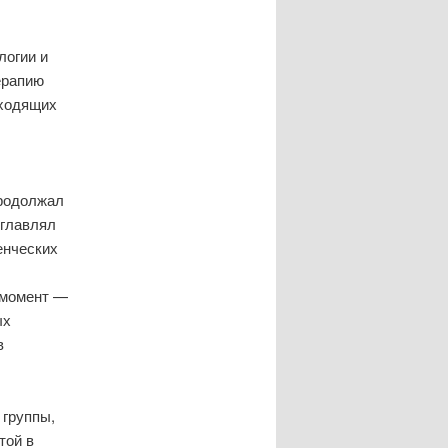
логии и
ерапию
оходящих
продолжал
зглавлял
енческих
й момент —
ых
в
 группы,
той в