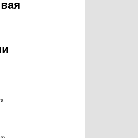
ивая
ии
та
го