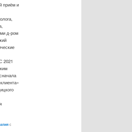
й приём и
олога,
а,
ми д-ром
кий
ические
 С 2021
ским
 сначала
 клиента»
дицкого
я
рапия
с