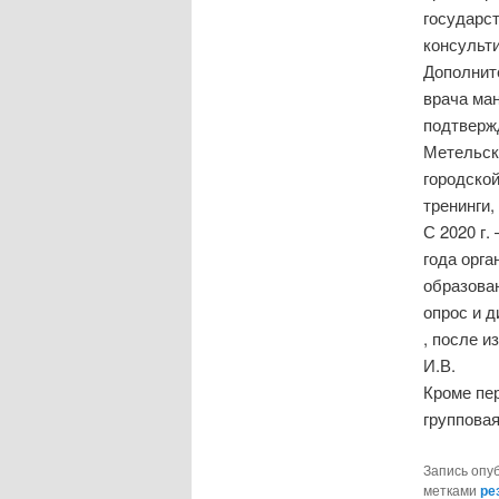
государс
консульти
Дополнит
врача ма
подтверж
Метельск
городско
тренинги
С 2020 г.
года орг
образован
опрос и д
, после 
И.В.
Кроме пер
групповая
Запись опу
метками
ре