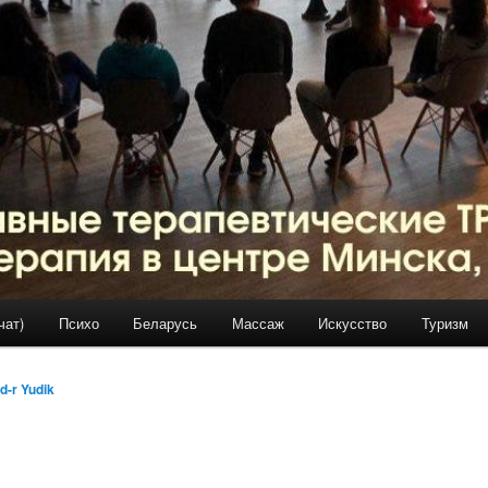
чат)
Психо
Беларусь
Массаж
Искусство
Туризм
d-r Yudik