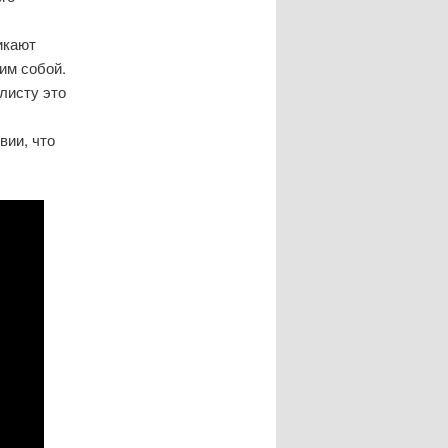
икают
им собой.
листу это
вии, что