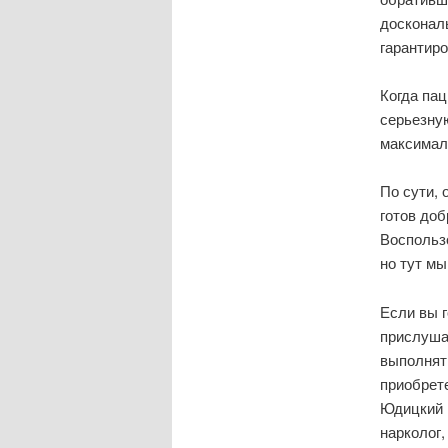
доскональ
гарантиро
Когда па
серьезную
максимал
По сути, 
готов доб
Воспольз
но тут м
Если вы 
прислуша
выполнять
приобрете
Юдицкий И
нарколог,