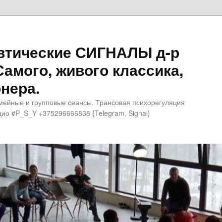
втические СИГНАЛЫ д-р
Самого, живого классика,
нера.
мейные и групповые сеансы. Трансовая психорегуляция
ио #P_S_Y +375296666838 {Telegram, Signal}