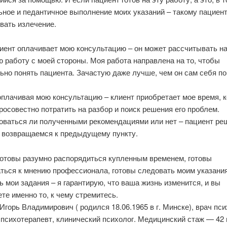
ное и педантичное выполнение моих указаний – такому пациент
вать излечение.
циент оплачивает мою консультацию – он может рассчитывать н
 работу с моей стороны. Моя работа направлена на то, чтобы
ьно понять пациента. Зачастую даже лучше, чем он сам себя по
оплачивая мою консультацию – клиент приобретает мое время, к
росовестно потратить на разбор и поиск решения его проблем.
оваться ли полученными рекомендациями или нет – пациент ре
ы возвращаемся к предыдущему пункту.
готовы разумно распорядиться купленным временем, готовы
ться к мнению профессионала, готовы следовать моим указани
 мои задания – я гарантирую, что ваша жизнь изменится, и вы
те именно то, к чему стремитесь.
горь Владимирович ( родился 18.06.1965 в г. Минске), врач пси
 психотерапевт, клинический психолог. Медицинский стаж — 42 