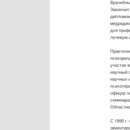
Врачебный
Закончил 
дипломом
медрадиол
для профи
лучевую и
Практичес
психорег
участие в
научный с
научных 
психотера
офицер з
семинарах
Областно
С 1995 г.
ориентиро