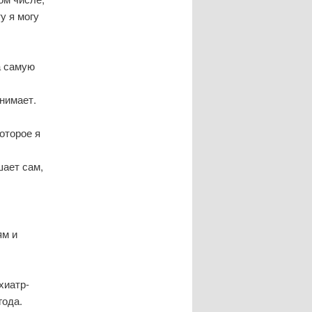
у я могу
а самую
нимает.
оторое я
шает сам,
ям и
хиатр-
года.