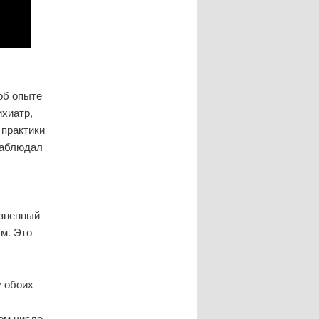
об опыте
ихиатр,
 практики
наблюдал
изненный
м. Это
у обоих
ом числе,