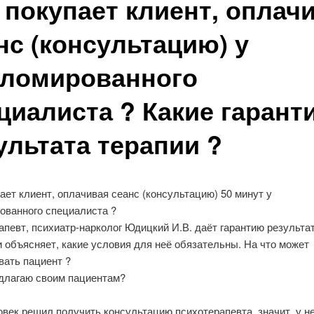
 покупает клиент, оплач
нс (консультацию) у
ломированного
циалиста ? Какие гарант
ультата терапии ?
ает клиент, оплачивая сеанс (консультацию) 50 минут у
ованного специалиста ?
певт, психиатр-нарколог Юдицкий И.В. даёт гарантию результа
и объясняет, какие условия для неё обязательны. На что может
вать пациент ?
едлагаю своим пациентам?
век решил получить консультацию психотерапевта, значит, у не