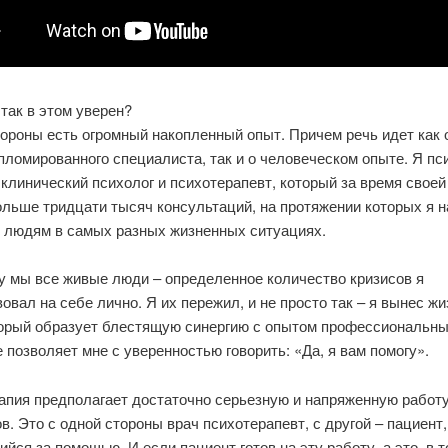
так в этом уверен?
ороны есть огромный накопленный опыт. Причем речь идет как 
пломированного специалиста, так и о человеческом опыте. Я пс
 клинический психолог и психотерапевт, который за время своей
ольше тридцати тысяч консультаций, на протяжении которых я 
л людям в самых разных жизненных ситуациях.
у мы все живые люди – определенное количество кризисов я
овал на себе лично. Я их пережил, и не просто так – я вынес ж
торый образует блестящую синергию с опытом профессиональны
 позволяет мне с уверенностью говорить: «Да, я вам помогу».
апия предполагает достаточно серьезную и напряженную работ
в. Это с одной стороны врач психотерапевт, с другой – пациент,
йся за помощью. И если пациент готов на эту работу, а это, в т