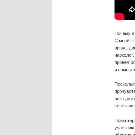
Почему я 
С моей ст
врача, ди
нарколог,
провел б
и помога
Поскольк
прочувств
опыт, ко
сочетание
Психотер
участнико
обративши