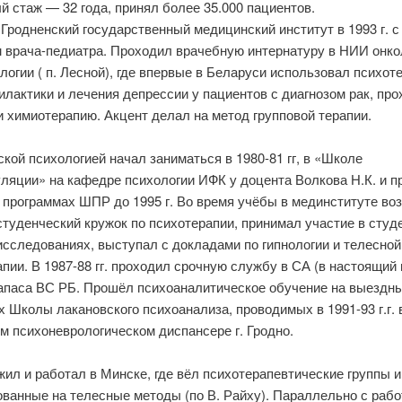
 стаж — 32 года, принял более 35.000 пациентов.
Гродненский государственный медицинский институт в 1993 г. с
 врача-педиатра. Проходил врачебную интернатуру в НИИ онко
огии ( п. Лесной), где впервые в Беларуси использовал психот
лактики и лечения депрессии у пациентов с диагнозом рак, пр
 химиотерапию. Акцент делал на метод групповой терапии.
кой психологией начал заниматься в 1980-81 гг, в «Школе
уляции» на кафедре психологии ИФК у доцента Волкова Н.К. и 
 программах ШПР до 1995 г. Во время учёбы в мединституте во
туденческий кружок по психотерапии, принимал участие в студ
исследованиях, выступал с докладами по гипнологии и телесной
пии. В 1987-88 гг. проходил срочную службу в СА (в настоящи
апаса ВС РБ. Прошёл психоаналитическое обучение на выездн
 Школы лакановского психоанализа, проводимых в 1991-93 г.г. 
м психоневрологическом диспансере г. Гродно.
 жил и работал в Минске, где вёл психотерапевтические группы и
ванные на телесные методы (по В. Райху). Параллельно с рабо