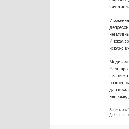
сочетани
Искажённ
Депресси
негативны
Иногда в
искажени
Медикаме
Если про
человека 
разговор
для восс
нейромед
Запись опу
Добавьте в