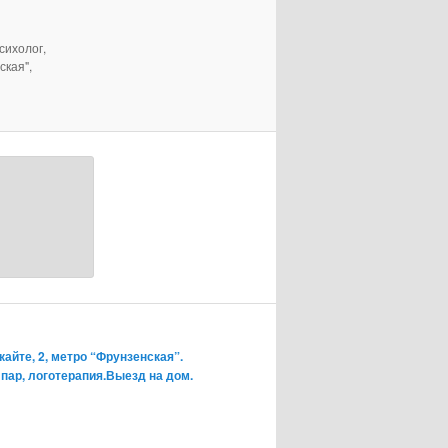
сихолог,
ская",