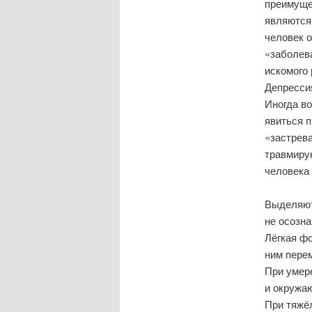
преимуще
являются
человек о
«заболева
искомого 
Депресси
Иногда в
явиться 
«застрева
травмиру
человека
Выделяют 
не осозна
Лёгкая фо
ним пере
При умер
и окружа
При тяжё