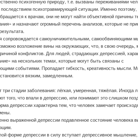
ственно психогенную природу, т.е. вызваны переживаниями чел
 последствием психотравмирующей ситуации. Именно поэтому,
бращается к врачам, они не могут найти объективной причины т
ния» и назначают огромный перечень анализов, которые не при
результата.
я сопровождается самоуничижительными, самообвиняющими м
озможно возложение вины на окружающих, что, в свою очередь, 
причиной конфликтов. Для людей, страдающих депрессией, хара
ние» на нескольких темах, которые могут быть связаны с
ющими событиями. Пропадает гибкость, креативность мысли. 
 становится вязким, замедленным.
три стадии заболевания: лёгкая, умеренная, тяжёлая. Иногда 
ют того, что впали в депрессию, или понимают это слишком поз
рма депрессии характерна тем, что человек замечает происход
мены.
енно выраженной депрессии подавленное состояние человека в
ющим.
лой форме депрессии в силу вступает депрессивное мышление,