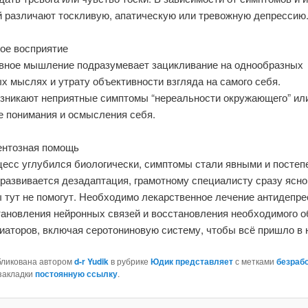
й различают тоскливую, апатическую или тревожную депрессию
ое восприятие
вное мышление подразумевает зацикливание на однообразных
х мыслях и утрату объективности взгляда на самого себя.
озникают неприятные симптомы “нереальности окружающего” ил
е понимания и осмысления себя.
нтозная помощь
цесс углубился биологически, симптомы стали явными и постеп
развивается дезадаптация, грамотному специалисту сразу ясно,
ы тут не помогут. Необходимо лекарственное лечение антидепре
тановления нейронных связей и восстановления необходимого 
иаторов, включая серотониновую систему, чтобы всё пришло в 
бликована автором
d-r Yudik
в рубрике
Юдик представляет
с метками
безраб
 закладки
постоянную ссылку
.