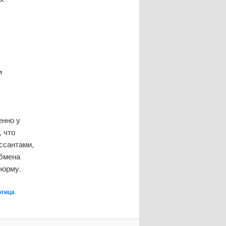
.
и
енно у
 что
ссантами,
обмена
норму.
отица
.