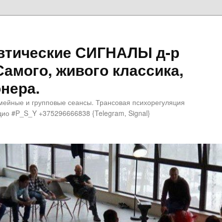
втические СИГНАЛЫ д-р
Самого, живого классика,
нера.
мейные и групповые сеансы. Трансовая психорегуляция
ио #P_S_Y +375296666838 {Telegram, Signal}