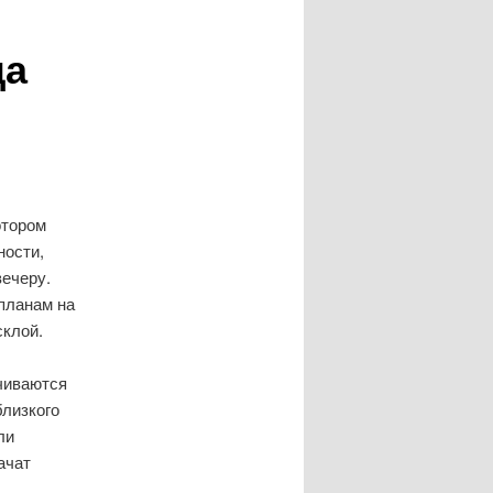
ца
отором
ности,
вечеру.
 планам на
склой.
нчиваются
близкого
ли
ачат