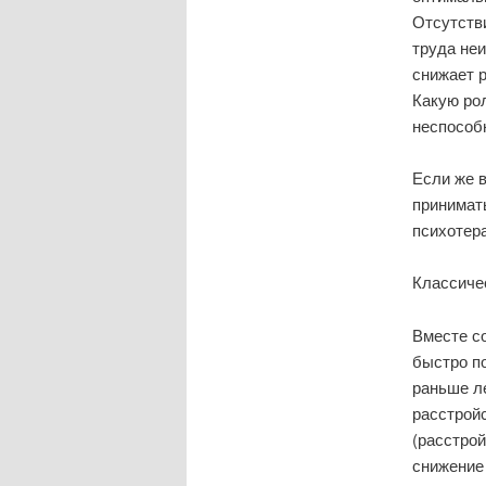
Отсутств
труда неи
снижает 
Какую рол
неспособ
Если же 
принимать
психотера
Классиче
Вместе с
быстро п
раньше л
расстройс
(расстрой
снижение