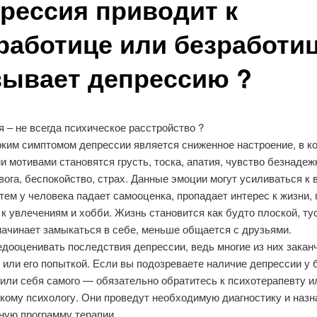
рессия приводит к
работице или безработи
ывает депрессию ?
 – не всегда психическое расстройство ?
ким симптомом депрессии является сниженное настроение, в к
 мотивами становятся грусть, тоска, апатия, чувство безнадеж
вога, беспокойство, страх. Данные эмоции могут усиливаться к 
тем у человека падает самооценка, пропадает интерес к жизни,
к увлечениям и хобби. Жизнь становится как будто плоской, ту
начинает замыкаться в себе, меньше общается с друзьями.
едооценивать последствия депрессии, ведь многие из них зака
или его попыткой. Если вы подозреваете наличие депрессии у 
или себя самого — обязательно обратитесь к психотерапевту и
кому психологу. Они проведут необходимую диагностику и назн
ную программу терапии.