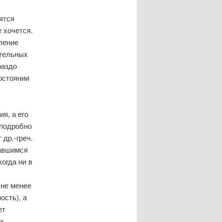
ятся
е хочется.
ление
ительных
раздо
остоянии
я, а его
 подробно
др.-греч.
завшимся
огда ни в
 не менее
ость), а
ет
их