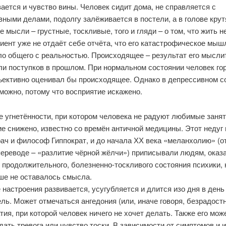
ется и чувство вины. Человек сидит дома, не справляется с
ными делами, подолгу залёживается в постели, а в голове крут
 мысли – грустные, тоскливые, того и гляди – о том, что жить н
иент уже не отдаёт себе отчёта, что его катастрофическое мыш
ло общего с реальностью. Происходящее – результат его мысл
ли поступков в прошлом. При нормальном состоянии человек го
ъективно оценивал бы происходящее. Однако в депрессивном с
можно, потому что восприятие искажено.
 угнетённости, при котором человека не радуют любимые заняти
е снижено, известно со времён античной медицины. Этот недуг
ач и философ Гиппократ, и до начала ХХ века «меланхолию» (от 
 переводе – «разлитие чёрной жёлчи») приписывали людям, ока
 продолжительного, болезненно-тоскливого состояния психики, к
ше не оставалось смысла.
настроения развивается, усугубляется и длится изо дня в день
ль. Может отмечаться ангедония (или, иначе говоря, безрадостн
тия, при которой человек ничего не хочет делать. Также его мож
ать тревога или чувство тоски. В зависимости от симптомов и 