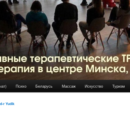
чат)
Психо
Беларусь
Массаж
Искусство
Туризм
d-r Yudik