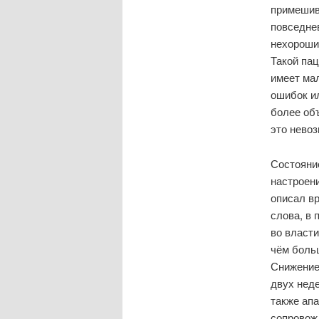
примешива
повседнев
нехорошие
Такой пац
имеет ма
ошибок и
более об
это невоз
Состояние
настроени
описал вр
слова, в
во власти
чём боль
Снижение 
двух неде
также апа
сопровожд