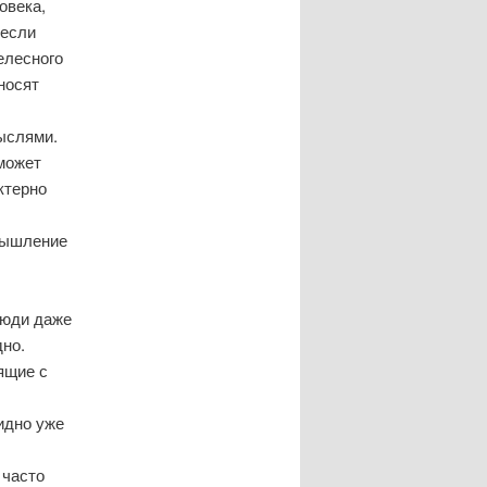
овека,
 если
елесного
носят
ыслями.
может
ктерно
Мышление
люди даже
дно.
ящие с
идно уже
 часто