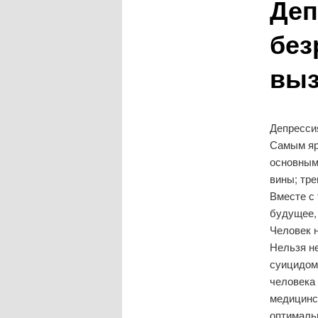
Деп
без
выз
Депрессия
Самым яр
основными
вины; тре
Вместе с 
будущее, 
Человек 
Нельзя н
суицидом 
человека 
медицинс
оптималь