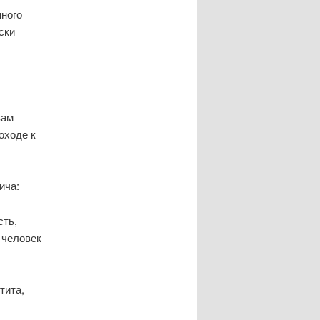
нного
ски
вам
оходе к
ича:
сть,
 человек
тита,