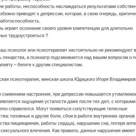
ие работы, неспособность наслаждаться результатами собстве
збежно приводят к депрессии, которая, в свою очередь, критиче
работоспособность.
ь играет осознание своего уровня компетенции для длительно
ных трудоустроиться ?
ваш психолог или психотерапевт настоятельно не рекомендуют 
 лекарства, а психиатр подсмеивается над вашим вопросом о п
певту – бегите к другим специалистам.
ская психотерапия, минская школа Юдицкого Игоря Владимиров
о снижением настроения, при депрессии повышается утомляемо
оявляется ощущение усталости даже после тех дел, с которыми
егко справлялся. Могут появиться сопутствующие телесные
тва: головные и другие боли, сбои в работе внутренних органов
ства пищеварения, работы сердца), нарушение сна, потеря аппе
 сексуального влечения. Как правило, данные нарушения имеют