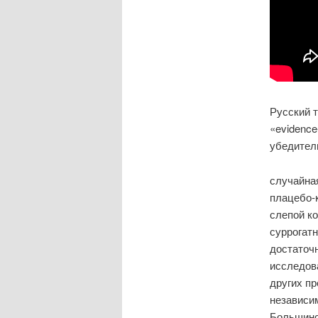
Русский 
«evidence
убедител
случайна
плацебо-
слепой ко
суррогат
достаточ
исследов
других пре
независи
Большинс