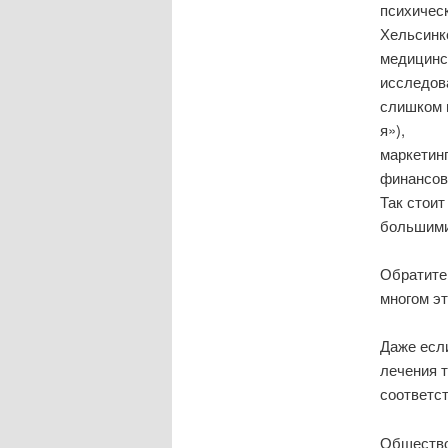
психичес
Хельсинк
медицинс
исследов
слишком м
я»),
маркетинг
финансов
Так стоит
большими
Обратите
многом эт
Даже есл
лечения 
соответс
Общество