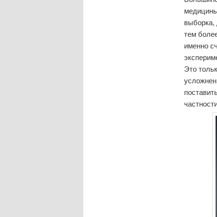
медицины 
выборка, 
тем более
именно с
эксперим
Это толь
усложнен
поставить
частности