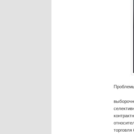
Проблемы
выборочн
селективн
контракт
относите
торговля