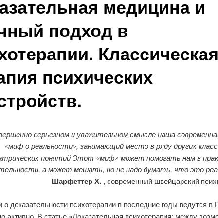
азательная медицина и
чный подход в
хотерапии. Классическа
апия психических
стройств.
овершенно серьезном и уважительном смысле наша современна
«миф о реальности», занимающий место в ряду других клас
атрических понятий Этот «миф» может помогать нам в пра
тельности, а может мешать, но не надо думать, что это реа
Шарфеттер Х.
, современный швейцарский психи
 о доказательности психотерапии в последние годы ведутся в 
но активно. В статье «Доказательная психотерапия: между возм