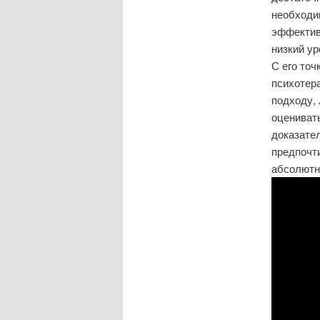
необходи
эффектив
низкий ур
С его точ
психотер
подходу,
оцениват
доказате
предпочт
абсолютн