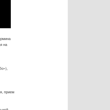
ермина
я на
бо»),
я, прием
льной