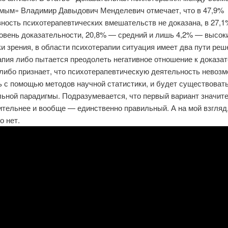
мым» Владимир Давыдович Менделевич отмечает, что в 47,9%
ность психотерапевтических вмешательств не доказана, в 27,
овень доказательности, 20,8% — средний и лишь 4,2% — высоки
ки зрения, в области психотерапии ситуация имеет два пути реш
апия либо пытается преодолеть негативное отношение к доказа
 либо признает, что психотерапевтическую деятельность невоз
ь с помощью методов научной статистики, и будет существовать
льной парадигмы. Подразумевается, что первый вариант значит
ительнее и вообще — единственно правильный. А на мой взгляд
о нет.