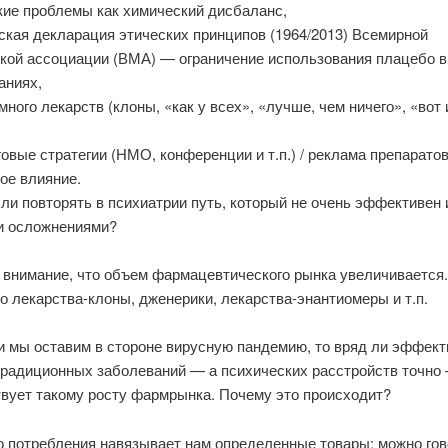
кие проблемы как химический дисбаланс,
ская декларация этических принципов (1964/2013) Всемирной
кой ассоциации (ВМА) — ограничение использования плацебо в
аниях,
ного лекарств (клоны, «как у всех», «лучше, чем ничего», «вот 
овые стратегии (НМО, конференции и т.п.) / реклама препаратов
ое влияние.
 ли повторять в психиатрии путь, который не очень эффективен 
 осложнениями?
 внимание, что объем фармацевтического рынка увеличивается.
о лекарства-клоны, дженерики, лекарства-энантиомеры и т.п.
и мы оставим в стороне вирусную пандемию, то вряд ли эффект
традиционных заболеваний — а психических расстройств точно
твует такому росту фармрынка. Почему это происходит?
 потребления навязывает нам определенные товары: можно гов