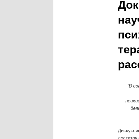
Док
нау
пси
тер
рас
“В с
психи
дея
Дискуссии
достаточ