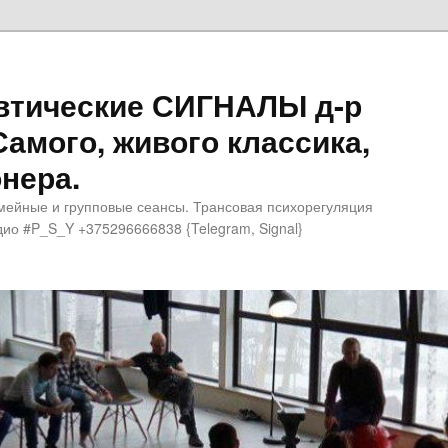
втические СИГНАЛЫ д-р
Самого, живого классика,
нера.
мейные и групповые сеансы. Трансовая психорегуляция
ио #P_S_Y +375296666838 {Telegram, Signal}