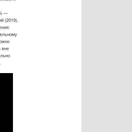
1% —
й (2019).
ения:
тельному
можно
 вне
ельно
,