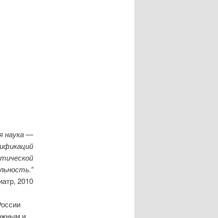
я
я наука —
сификаций
ктической
льность.”
атр, 2010
России
ожным и