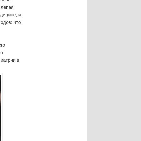
слепая
дицине, и
одов: что
его
но
хиатрии в