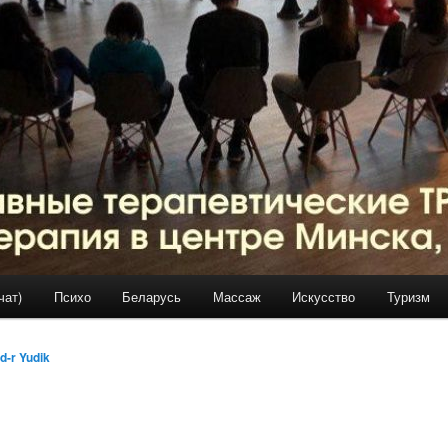
чат)
Психо
Беларусь
Массаж
Искусство
Туризм
d-r Yudik