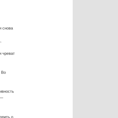
и снова
,
и чреват
 Во
ивность
 —
орить о