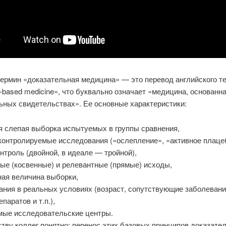
термин «доказательная медицина» — это перевод английского т
-based medicine», что буквально означает «медицина, основанна
ьных свидетельствах». Ее основные характеристики:
я слепая выборка испытуемых в группы сравнения,
контролируемые исследования («ослепление», «активное плаце
нтроль (двойной, в идеале — тройной),
ные (косвенные) и релевантные (прямые) исходы,
ная величина выборки,
ания в реальных условиях (возраст, сопутствующие заболевани
паратов и т.п.),
мые исследовательские центры.
тву коллег понятно: перенос этих базовых принципов доказате