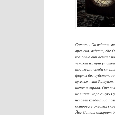
Сототе. Он ведает мес
времена, ведает, где О
которые они оставляю
узнают их присутствие,
произвели среди смерт
формы без субстанции
нужных слов Ритуала. 
шепчет трава. Они вы
не видит карающую Рук
человек когда-либо по
острова в океанах ск
Йог-Сотот откроет дв