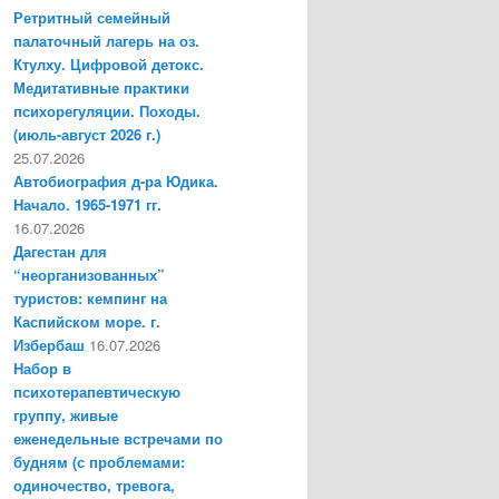
Ретритный семейный
палаточный лагерь на оз.
Ктулху. Цифровой детокс.
Медитативные практики
психорегуляции. Походы.
(июль-август 2026 г.)
25.07.2026
Автобиография д-ра Юдика.
Начало. 1965-1971 гг.
16.07.2026
Дагестан для
“неорганизованных”
туристов: кемпинг на
Каспийском море. г.
Избербаш
16.07.2026
Набор в
психотерапевтическую
группу, живые
еженедельные встречами по
будням (с проблемами:
одиночество, тревога,