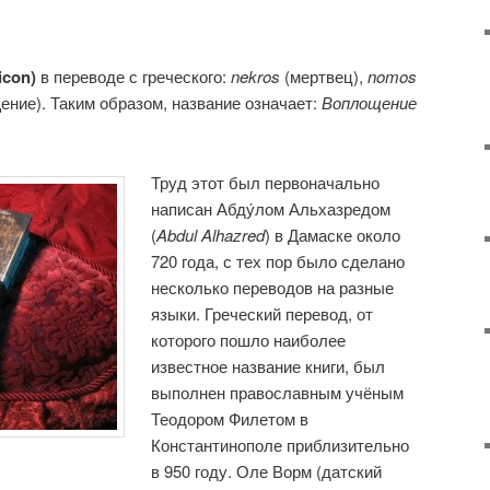
con)
в переводе с греческого:
nekros
(мертвец),
nomos
ение). Таким образом, название означает:
Воплощение
Труд этот был первоначально
написан Абду́лом Альхазредом
(
Abdul Alhazred
) в Дамаске около
720 года, с тех пор было сделано
несколько переводов на разные
языки. Греческий перевод, от
которого пошло наиболее
известное название книги, был
выполнен православным учёным
Теодором Филетом в
Константинополе приблизительно
в 950 году. Оле Ворм (датский