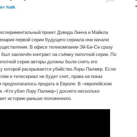
d-r Yudik
экспериментальный проект Дэвида Линча и Майкла
енария первой серии будущего сериала они начали
существления. В офисе телекомпании Эй-Би-Си сразу
и был заключён контракт на съёмку пилотной серии. По
илотной серии авторы должны были снять его
цу которой раскрывается убийство Лоры Палмер. Если
лям и телесериал не будет снят, права на показ
 предполагалось продать в Европе. В «европейском
ак «Кто убил Лору Палмер») доснято несколько
ают историю раньше положенного.