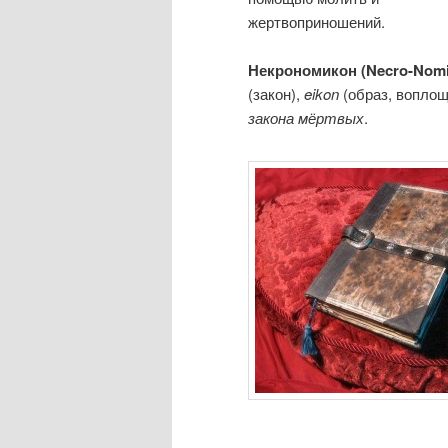
жертвоприношений.
Некрономикон (Necro-Nomi
(закон),
eikon
(образ, воплощ
закона мёртвых
.