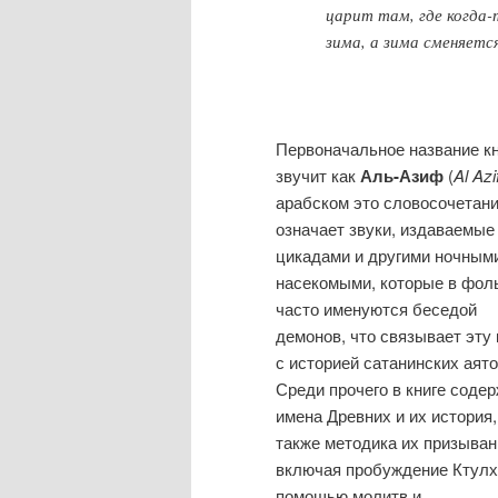
царит там, где когда-
зима, а зима сменяетс
Первоначальное название кн
звучит как
Аль-Азиф
(
Al Azi
арабском это словосочетан
означает звуки, издаваемые
цикадами и другими ночным
насекомыми, которые в фол
часто именуются беседой
демонов, что связывает эту 
с историей сатанинских аято
Среди прочего в книге соде
имена Древних и их история,
также методика их призыван
включая пробуждение Ктулх
помощью молитв и