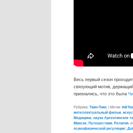
Весь первый сезон проходи
связующий мотив, держащий
признались, что это была
Чи
Рубрика:
Твин Пикс
|
Метки:
#‎drYu
интеллектуальный фильм
,
искус
Медицина
,
наука Аргентинское т
Минске
,
Путешествия
,
Религия
,
с
психофизической регуляции
|
До