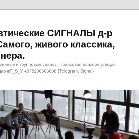
втические СИГНАЛЫ д-р
Самого, живого классика,
нера.
мейные и групповые сеансы. Трансовая психорегуляция
ио #P_S_Y +375296666838 {Telegram, Signal}