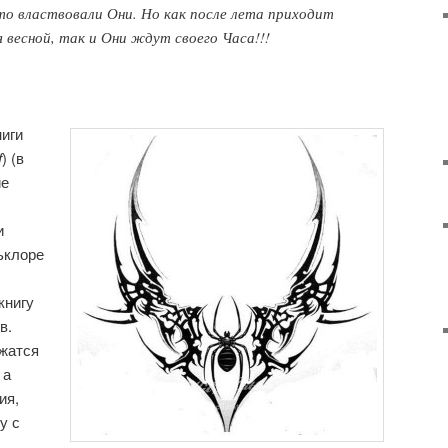
то властвовали Они. Но как после лета приходит
я весной, так и Они ждут своего Часа!!!
иги
f
) (в
ие
и
ьклоре
книгу
в.
ржатся
 а
ия,
у с