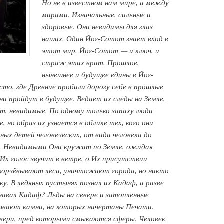
Но не в известном нам мире, а между
мирами. Изначальные, сильные и
здоровые. Они невидимы для глаз
наших. Один Йог-Сотот знает вход в
этот мир. Йог-Сотот — и ключ, и
страж этих врат. Прошлое,
нынешнее и будущее едины в Йог-
то, где Древние пробили дорогу себе в прошлые
ни пройдут в будущее. Ведает их следы на Земле,
т, невидимые. По одному только запаху люди
 но образ их узнается в облике тех, кого они
ных детей человеческих, от вида человека до
. Невидимыми Они кружат по Земле, ожидая
Их голос звучит в ветре, о Их присутствии
корчёвывают леса, уничтожают города, но никто
у. В ледяных пустынях познал их Кадаф, а разве
знавал Кадаф? Льды на севере и затопленные
рывают камни, на которых начертаны Печати.
ери, пред которыми смыкаются сферы. Человек