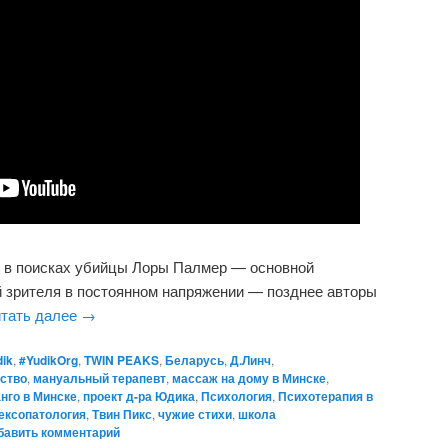
т в поисках убийцы Лоры Палмер — основной
 зрителя в постоянном напряжении — позднее авторы
тать далее
→
dik
,
#YudikOrg
,
TWIN PEAKS
,
Беларусь
,
Д.Линч
,
ство
,
мануальный терапевт
,
массаж на дому в Минске
,
анго в Минске
,
проект д-ра Юдика
,
Психология
,
Психотерапия в
ексопатология
,
Твин Пикс
,
чужие стихи
,
школа
бавить комментарий