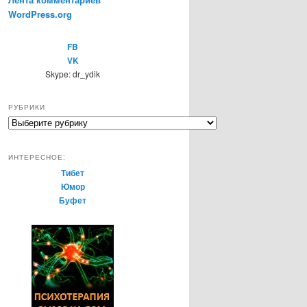
WordPress.org
FB
VK
Skype: dr_ydik
РУБРИКИ
Р
у
б
ИНТЕРЕСНОЕ:
р
Тибет
и
Юмор
к
Буфет
и