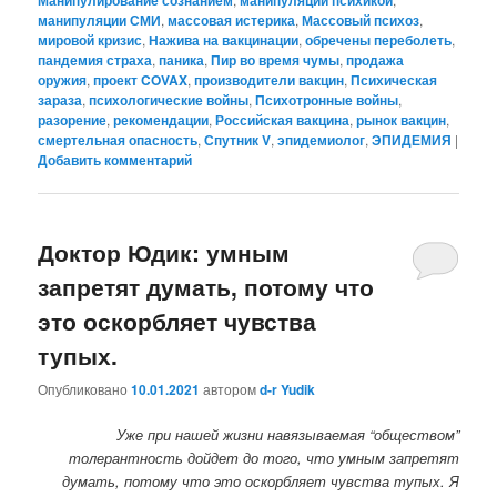
Манипулирование сознанием
манипуляции психикой
манипуляции СМИ
,
массовая истерика
,
Массовый психоз
,
мировой кризис
,
Нажива на вакцинации
,
обречены переболеть
,
пандемия страха
,
паника
,
Пир во время чумы
,
продажа
оружия
,
проект COVAX
,
производители вакцин
,
Психическая
зараза
,
психологические войны
,
Психотронные войны
,
разорение
,
рекомендации
,
Российская вакцина
,
рынок вакцин
,
смертельная опасность
,
Спутник V
,
эпидемиолог
,
ЭПИДЕМИЯ
|
Добавить комментарий
Доктор Юдик: умным
запретят думать, потому что
это оскорбляет чувства
тупых.
Опубликовано
10.01.2021
автором
d-r Yudik
Уже при нашей жизни навязываемая “обществом”
толерантность дойдет до того, что умным запретят
думать, потому что это оскорбляет чувства тупых. Я