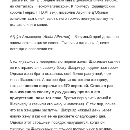
но считалась «черномагической». К примеру, французский
король Генрих III (XVI век), позволив Агриппе д’Обинье
ознакомиться с ней, взял с него торжественную клятву не
делать с книги копии.
Абду́л Альхазред (
Abdul Alhazred
) – безумный араб детально
описывается в цикле сказок “Тысяча и одна ночь”, ниже –
легенда о появлении их:
Столкнувшись с неверностью первой жены, Шахземан казнил
ее и отправился к своему брату Шахрияру поделиться горем.
Однако жена брата оказалась ещё более распутной, чем
жена Шахземана. А вскоре братья встретили женщину,
которая
носила ожерелье из 570 перстней. Столько раз
она изменила своему мужу-джинну прямо в его
присутствии, пока тот спал
. Братья вернулись домой к
Шахрияру и казнили его жену и наложниц. С тех пор, поняв,
что все женщины распутны, Шахрияр каждый день берёт
новую жену и казнит её на рассвете следующего дня.
Однако этот страшный порядок нарушается, когда он
женится на Шахерезаде — мудрой дочери своего визиря.