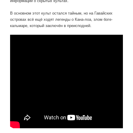
информации о скрытых культах.
В основном этот культ остался тайным, но на Гавайских
островах всё ещё ходят легенды о Кана-лоа, злом боге-
кальмаре, который заключён в преисподней.