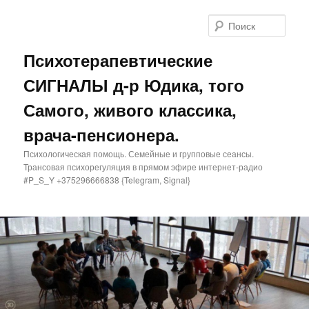
Поис
Психотерапевтические
СИГНАЛЫ д-р Юдика, того
Самого, живого классика,
врача-пенсионера.
Психологическая помощь. Семейные и групповые сеансы.
Трансовая психорегуляция в прямом эфире интернет-радио
#P_S_Y +375296666838 {Telegram, Signal}