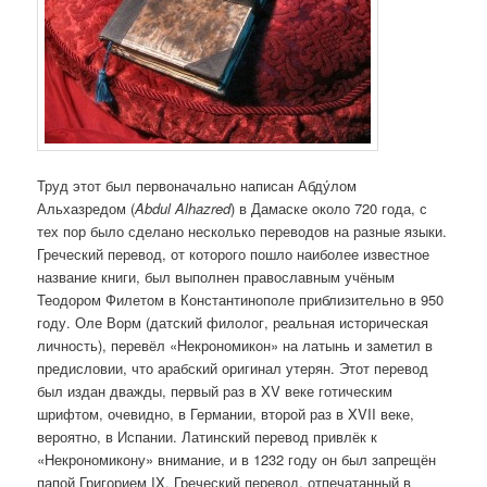
Труд этот был первоначально написан Абду́лом
Альхазредом (
Abdul Alhazred
) в Дамаске около 720 года, с
тех пор было сделано несколько переводов на разные языки.
Греческий перевод, от которого пошло наиболее известное
название книги, был выполнен православным учёным
Теодором Филетом в Константинополе приблизительно в 950
году. Оле Ворм (датский филолог, реальная историческая
личность), перевёл «Некрономикон» на латынь и заметил в
предисловии, что арабский оригинал утерян. Этот перевод
был издан дважды, первый раз в XV веке готическим
шрифтом, очевидно, в Германии, второй раз в XVII веке,
вероятно, в Испании. Латинский перевод привлёк к
«Некрономикону» внимание, и в 1232 году он был запрещён
папой Григорием IX. Греческий перевод, отпечатанный в