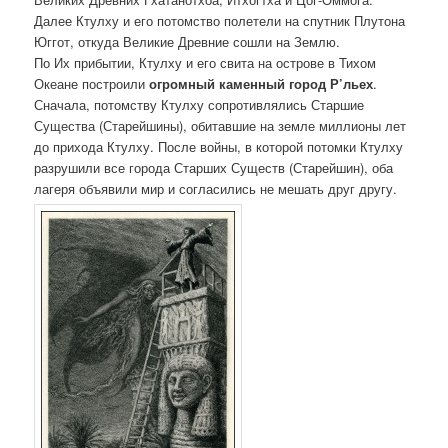
Далее Ктулху и его потомство полетели на спутник Плутона
Юггот, откуда Великие Древние сошли на Землю.
По Их прибытии, Ктулху и его свита на острове в Тихом
Океане построили
огромный каменный город Р’льех
.
Сначала, потомству Ктулху сопротивлялись Старшие
Существа (Старейшины), обитавшие на земле миллионы лет
до прихода Ктулху. После войны, в которой потомки Ктулху
разрушили все города Старших Существ (Старейшин), оба
лагеря объявили мир и согласились не мешать друг другу.