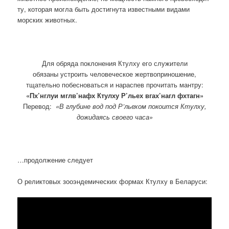
ту, которая могла быть достигнута известными видами
морских животных.
Для обряда поклонения Ктулху его служители
обязаны устроить человеческое жертвоприношение,
тщательно побесноваться и нараспев прочитать мантру:
«Пх’нглуи мглв’нафх Ктулху Р’льех вгах’нагл фхтагн»
Перевод:
«В глубине вод под Р’льехом покоится Ктулху,
дожидаясь своего часа»
…продолжение следует
О реликтовых зооэндемических формах Ктулху в Беларуси: