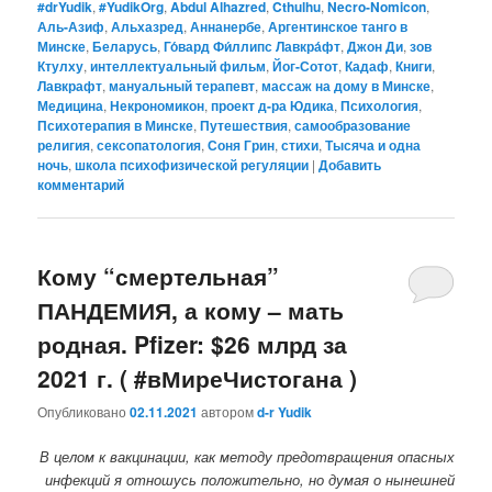
#‎drYudik
,
#YudikOrg
,
Abdul Alhazred
,
Cthulhu
,
Necro-Nomicon
,
Аль-Азиф
,
Альхазред
,
Аннанербе
,
Аргентинское танго в
Минске
,
Беларусь
,
Го́вард Фи́ллипс Лавкра́фт
,
Джон Ди
,
зов
Ктулху
,
интеллектуальный фильм
,
Йог-Сотот
,
Кадаф
,
Книги
,
Лавкрафт
,
мануальный терапевт
,
массаж на дому в Минске
,
Медицина
,
Некрономикон
,
проект д-ра Юдика
,
Психология
,
Психотерапия в Минске
,
Путешествия
,
самообразование
религия
,
сексопатология
,
Соня Грин
,
стихи
,
Тысяча и одна
ночь
,
школа психофизической регуляции
|
Добавить
комментарий
Кому “смертельная”
ПАНДЕМИЯ, а кому – мать
родная. Pfizer: $26 млрд за
2021 г. ( #вМиреЧистогана )
Опубликовано
02.11.2021
автором
d-r Yudik
В целом к вакцинации, как методу предотвращения опасных
инфекций я отношусь положительно, но думая о нынешней