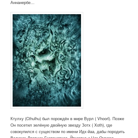
Аннанербе…
Ктулху (Cthulhu) был порождён в мире Вурл ( Vhoorl). Позже
Он посетил зелёную двойную звезду Зотх ( Xoth), где
совокупился с существом по имени Идх-йаа, дабы породить
Великих Древних Гхатанотхоа, Йтхогтха и Цог-Оммога.