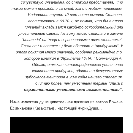
сочувствую инвалидам, со страхом представляя, что
такое может произойти со мной, как и с любым человеком.
Родившись спустя 12 лет после смерти Сталина,
воспитываясь в 60-70-х, не помню, что бы в слово
“инвалид” вкладывался какой-то оскорбительный или
унизительный смысл. Не вижу много смысла и в замене
“инвалида” на “лицо с ограниченными возможностями”.
Сложнее ( и веселее : ) дело обстоит с “придурками”. У
этого понятия много значений, особенно рекомендую то,
которое изложил в “Архипелаг ГУЛАГ” Солженицин А.
Однако, отмечая катастрофическое увеличение
количества придурков, идиотов и безграмотных
зубоскалов-менторов в 20-е годы нашего столетия,
считаю более, чем уместным термин
“лица с
ограниченными умственными возможностями”.
Ниже изложена душещипательная публикация автора Ержана
Есимханова (Казахстан) , настоящий #крикДуши…