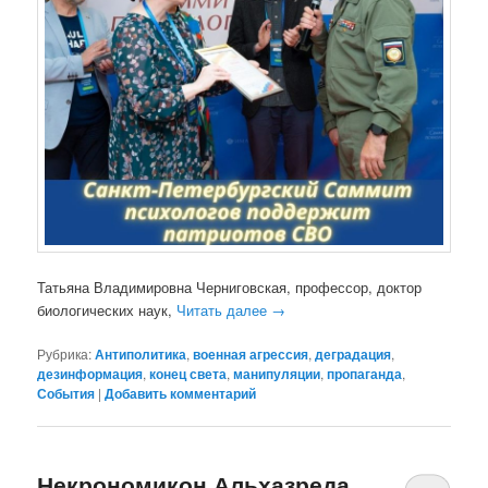
Татьяна Владимировна Черниговская, профессор, доктор
биологических наук,
Читать далее
→
Рубрика:
Антиполитика
,
военная агрессия
,
деградация
,
дезинформация
,
конец света
,
манипуляции
,
пропаганда
,
События
|
Добавить комментарий
Некрономикон Альхазреда,