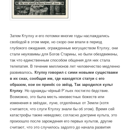
Затем Ктулху и его потомки многие годы наслаждались
свободой в этом мире, но скоро они впали в период
глубокого ожидания, огражденные могуществом Ктулху, они
стали неуязвимы для Богов Старины, но были обездвижены,
так что единственным способом общения для них стала
телепатия. В течение миллионов лет человечество медленно
развивалось.
Ктулху говорил с сими новыми существами
в их снах, сообщая им, где находятся статуи с его
образом, кои он принёс со звёзд. Так зародился культ
Ктулху
. Но однажды чёрный Р’льех постигло бедствие.
Возможно, это была месть неизвестных божеств или
изменения в звёздах, луне, отделённых от Земли (хотя
считается, что слуги Ктулху знали бы об этом). Время сей
катастрофы также неведомо; согласно доктрине культа, это
произошло после зарождения его первых культов, другие
считают, что это случилось задолго до начала развития