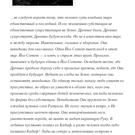
…не следует верить тому, что человек суть владыка мира
единственный и последний. И его жизненная субстанция не
единственная существующая на Земле. Древние были, Древние
существуют, Древние будут всегда. Но не в известном нам мире,
а между мирами. Изначальные, сильные и здоровые. Они
невидимы для глаз наших. Один Йог-Сотот знает вход в этот
мир. Йог-Сотот — и ключ, и страж этих врат. Прошлое,
нынешнее и будущее едины в Йог-Сототе. Он ведает место, где
Древние пробили дорогу себе в прошлые времена, ведает, где Они
пройдут в будущее. Ведает их следы на Земле, которые они
оставляют, невидимые. По одному только запаху люди узнают их
присутствие, но образ их узнается в облике тех, кого они
произвели среди смертных детей человеческих, от вида человека
до формы без субстанции. Невидимыми Они кружат по Земле,
ожидая нужных слов Ритуала. Их голос звучит в ветре, о Их
присутствии шепчет трава. Они выкорчёвывают леса,
уничтожают города, но никто не видит карающую Руку. В
ледяных пустынях познал их Кадаф, а разве человек когда-либо
познавал Кадаф? Льды на севере и затопленные острова в