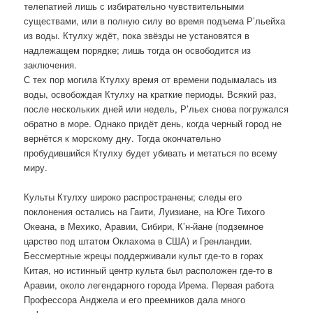
телепатией лишь с избирательно чувствительными
существами, или в полную силу во время подъема Р’льейха
из воды. Ктулху ждёт, пока звёзды не установятся в
надлежащем порядке; лишь тогда он освободится из
заключения.
С тех пор могила Ктулху время от времени подымалась из
воды, освобождая Ктулху на краткие периоды. Всякий раз,
после нескольких дней или недель, Р’льех снова погружался
обратно в море. Однако придёт день, когда черный город не
вернётся к морскому дну. Тогда окончательно
пробудившийся Ктулху будет убивать и метаться по всему
миру.
Культы Ктулху широко распространены; следы его
поклонения остались на Гаити, Луизиане, на Юге Тихого
Океана, в Мехико, Аравии, Сибири, К’н-йане (подземное
царство под штатом Оклахома в США) и Гренландии.
Бессмертные жрецы поддерживали культ где-то в горах
Китая, но истинный центр культа был расположен где-то в
Аравии, около легендарного города Ирема. Первая работа
Профессора Анджела и его преемников дала много