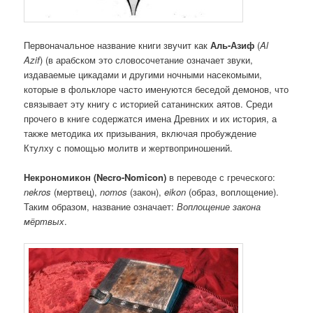
Первоначальное название книги звучит как
Аль-Азиф
(
Al
Azif
) (в арабском это словосочетание означает звуки,
издаваемые цикадами и другими ночными насекомыми,
которые в фольклоре часто именуются беседой демонов, что
связывает эту книгу с историей сатанинских аятов. Среди
прочего в книге содержатся имена Древних и их история, а
также методика их призывания, включая пробуждение
Ктулху с помощью молитв и жертвоприношений.
Некрономикон (Necro-Nomicon)
в переводе с греческого:
nekros
(мертвец),
nomos
(закон),
eikon
(образ, воплощение).
Таким образом, название означает:
Воплощение закона
мёртвых
.