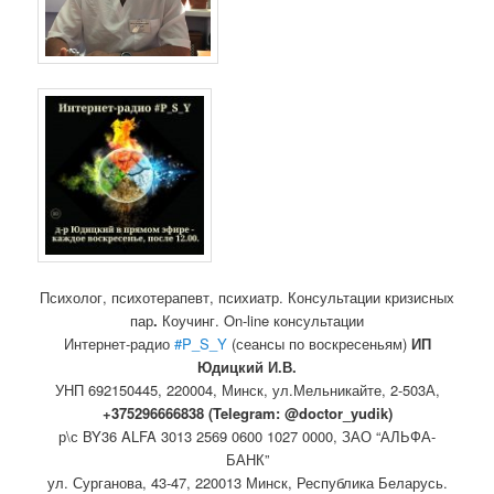
Психолог, психотерапевт, психиатр. Консультации кризисных
пар
.
Коучинг. On-line консультации
Интернет-радио
#P_S_Y
(сеансы по воскресеньям)
ИП
Юдицкий И.В.
УНП 692150445, 220004, Минск,
ул.Мельникайте, 2-503А,
+375296666838 (Telegram: @doctor_yudik)
р\с BY36 ALFA 3013 2569 0600 1027 0000, ЗАО “АЛЬФА-
БАНК”
ул. Сурганова, 43-47, 220013 Минск, Республика Беларусь.