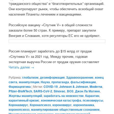
“гражданского общества” и “благотворительных” организаций.
Они контролируют рынок, чтобы обеспечить всеобщий охват
населения Планеты лечением и вакцинациями.
Российскую вакцину «Спутник V» в общей сложности
заказали более 50 стран. К примеру, препарат закупили
Венгрия и Словакия, хотя регуляторы ЕС его не одобряют.
Россия планирует заработать до $15 млрд от продаж
«Спутника V» за 2021 год. Между прочим, годовая
экспортная выручка России от продаж оружия составляет
Читать далее
→
Рубрика:
глобализм
,
дезинформация
,
Здравоохранение
,
конец
света
,
манипуляции
,
Наука
,
пропаганда
,
фальсификации
,
Фармацевтика
|
Метки:
COVID-19
,
Johnson & Johnson
,
Moderna
,
Pfizer-BioNTech
,
SARS-CoV-2
,
Sinovac
,
ВОЗ
,
Джон Ла Матинн
,
Жертвы манипуляций
,
заработать на невежестве
,
Карантин
,
карантинный кризис
,
кономическая катастрофа. психовирусы
,
Коронавирус
,
Коронапсихоз
,
короновирус
,
коронопаника
,
коронопсихоз
,
манипулирование общественным сознанием
,
,
,