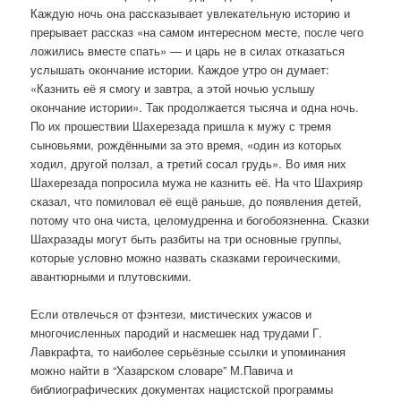
Каждую ночь она рассказывает увлекательную историю и
прерывает рассказ «на самом интересном месте, после чего
ложились вместе спать» — и царь не в силах отказаться
услышать окончание истории. Каждое утро он думает:
«Казнить её я смогу и завтра, а этой ночью услышу
окончание истории». Так продолжается тысяча и одна ночь.
По их прошествии Шахерезада пришла к мужу с тремя
сыновьями, рождёнными за это время, «один из которых
ходил, другой ползал, а третий сосал грудь». Во имя них
Шахерезада попросила мужа не казнить её. На что Шахрияр
сказал, что помиловал её ещё раньше, до появления детей,
потому что она чиста, целомудренна и богобоязненна. Сказки
Шахразады могут быть разбиты на три основные группы,
которые условно можно назвать сказками героическими,
авантюрными и плутовскими.
Если отвлечься от фэнтези, мистических ужасов и
многочисленных пародий и насмешек над трудами Г.
Лавкрафта, то наиболее серьёзные ссылки и упоминания
можно найти в “Хазарском словаре” М.Павича и
библиографических документах нацистской программы