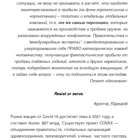
ситуации, не могу не принимать в расчёт, что наиболее
заинтересованные в прибыли (на фоне коронопсихоза и
коронопаники) – политики и владельцы глобальных
компаний, т.е.
те же самые персонажи
, которые
наживаются на производстве и продаже оружия, на
разжигании вооружённых конфликтов. Правительства и
“международные эксперты”, самоделегировавшие и
узюрпировавшие себе ПРАВО категорических команд
человечеству, получающие фантастические прибыли от
продажи табачных изделий, алкоголя и других наркотиков,
теперь подгребают монополию на всеобщую вакцинацию. И
я задаю себе вопрос – хочу ли подчиниться этим господам.
Ответ однозначен:
Resist or serve.
#доктор_Юдицкий
Рынок вакцин от Covid-19 достигнет пика в 2021 году и
составит более $67 млрд. Существует проект COVAX —
объединение правительств, глобальных организаций
здравоохранения, производителей, учёных, частного сектора,