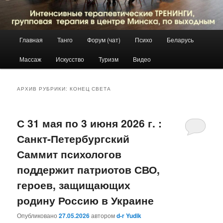
Главное
Главная
Танго
Форум (чат)
Психо
Беларусь
Перейти
Перейти
меню
Массаж
Искусство
Туризм
Видео
к
к
основному
дополнительному
АРХИВ РУБРИКИ:
КОНЕЦ СВЕТА
содержимому
содержимому
С 31 мая по 3 июня 2026 г. :
Санкт-Петербургский
Саммит психологов
поддержит патриотов СВО,
героев, защищающих
родину Россию в Украине
Опубликовано
27.05.2026
автором
d-r Yudik