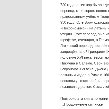
720 года, с тех пор было сд
перевод, от которого пошло
православным учёным Теодо
950 году. Оле Ворм (датски
«Некрономикон» на латынь и
утерян. Этот перевод был и
шрифтом, очевидно, в Герман
Латинский перевод привлёк 
запрещён папой Григорием I
половине XVI века, вероятн
Пикмена в Салеме. Свой экз
некронома XVI века Джона Д
латынь и издал в Риме в 160
поскольку, текст её был пе
незадолго до этого была лю
Повторно эта книга по магии
…Продолжение см. ниже