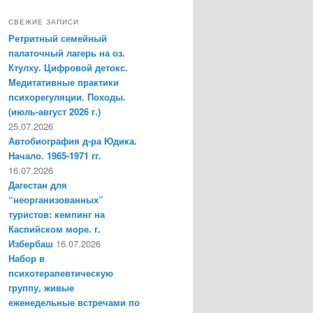
СВЕЖИЕ ЗАПИСИ
Ретритный семейный
палаточный лагерь на оз.
Ктулху. Цифровой детокс.
Медитативные практики
психорегуляции. Походы.
(июль-август 2026 г.)
25.07.2026
Автобиография д-ра Юдика.
Начало. 1965-1971 гг.
16.07.2026
Дагестан для
“неорганизованных”
туристов: кемпинг на
Каспийском море. г.
Избербаш
16.07.2026
Набор в
психотерапевтическую
группу, живые
еженедельные встречами по