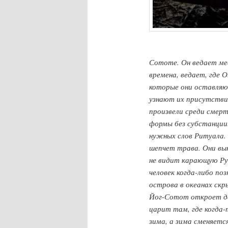
Сототе. Он ведает мес
времена, ведает, где О
которые они оставляю
узнают их присутствие,
произвели среди смерт
формы без субстанции
нужных слов Ритуала. 
шепчет трава. Они вы
не видит карающую Рук
человек когда-либо по
острова в океанах ск
Йог-Сотот откроет дв
царит там, где когда-
зима, а зима сменяетс