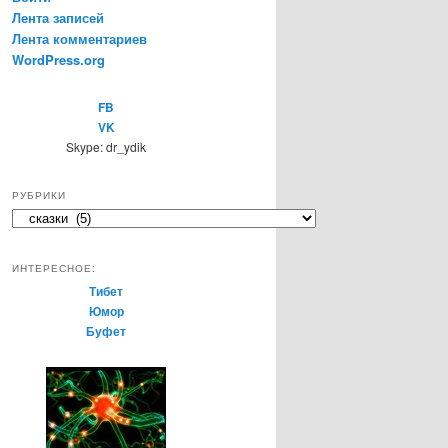
Лента записей
Лента комментариев
WordPress.org
FB
VK
Skype: dr_ydik
РУБРИКИ
Р
у
б
ИНТЕРЕСНОЕ:
р
Тибет
и
Юмор
к
Буфет
и