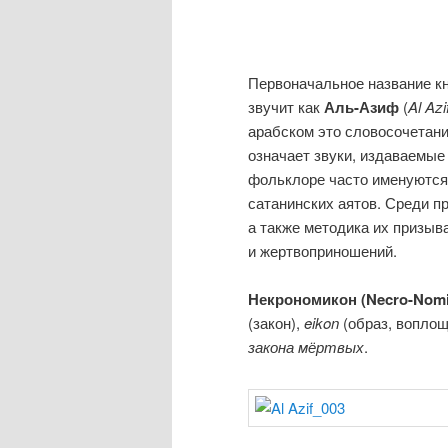
Первоначальное название кн
звучит как
Аль-Азиф
(
Al Azi
арабском это словосочетан
означает звуки, издаваемые
фольклоре часто именуются 
сатанинских аятов. Среди пр
а также методика их призы
и жертвоприношений.
Некрономикон (Necro-Nomi
(закон),
eikon
(образ, воплощ
закона мёртвых
.