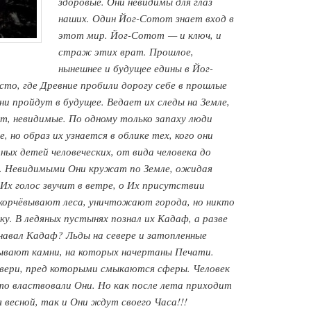
здоровые. Они невидимы для глаз
наших. Один Йог-Сотот знает вход в
этот мир. Йог-Сотот — и ключ, и
страж этих врат. Прошлое,
нынешнее и будущее едины в Йог-
то, где Древние пробили дорогу себе в прошлые
ни пройдут в будущее. Ведает их следы на Земле,
т, невидимые. По одному только запаху люди
 но образ их узнается в облике тех, кого они
ных детей человеческих, от вида человека до
. Невидимыми Они кружат по Земле, ожидая
Их голос звучит в ветре, о Их присутствии
корчёвывают леса, уничтожают города, но никто
у. В ледяных пустынях познал их Кадаф, а разве
знавал Кадаф? Льды на севере и затопленные
рывают камни, на которых начертаны Печати.
ери, пред которыми смыкаются сферы. Человек
то властвовали Они. Но как после лета приходит
я весной, так и Они ждут своего Часа!!!