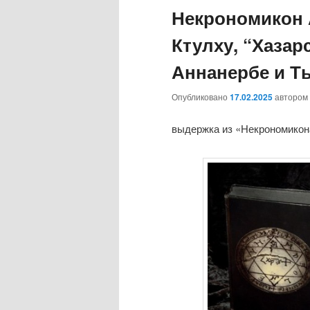
Некрономикон 
содержимому
содержимому
Ктулху, “Хазар
Аннанербе и Ты
Опубликовано
17.02.2025
автором
выдержка из «Некрономикона