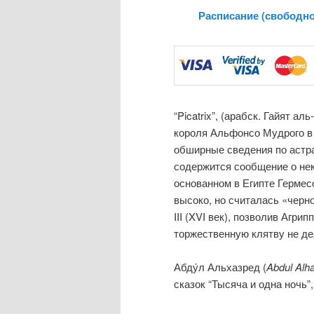
Расписание (свободно
“Picatrix”, (арабск. Гайят а
короля Альфонсо Мудрого в 1
обширные сведения по астра
содержится сообщение о нек
основанном в Египте Гермес
высоко, но считалась «черн
III (XVI век), позволив Агри
торжественную клятву не дел
Абду́л Альхазред (
Abdul Alh
сказок “Тысяча и одна ночь”,