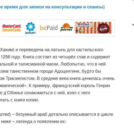
е время для записи на консультации и сеансы)
ль-Хаким) и переведена на латынь для кастильского
256 году. Книга состоит из четырёх глав и содержит
льной и талисманной магии. Любопытно, что в ней
оем таинственном городе Адоцентине, будто бы
ом Трисмегистом. В средние века книга ценилась очень
омагической». К примеру, французский король Генрих
ппе д’Обинье ознакомиться с ней, взял с него
ать с книги копии.
azred
) – безумный араб детально описывается в цикле
 ниже – легенда о появлении их: