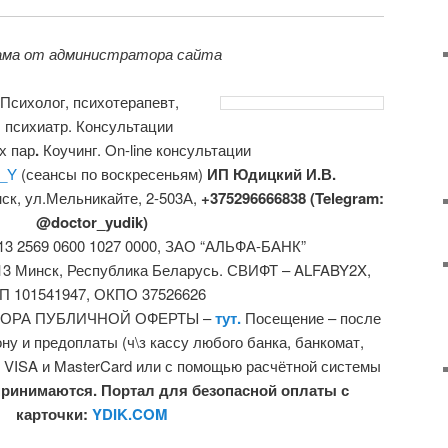
ама от администратора сайта
Психолог, психотерапевт,
психиатр. Консультации
х пар
.
Коучинг. On-line консультации
_Y
(сеансы по воскресеньям)
ИП Юдицкий И.В.
нск,
ул.Мельникайте, 2-503А,
+375296666838 (Telegram:
@doctor_yudik)
013 2569 0600 1027 0000, ЗАО “АЛЬФА-БАНК”
0013 Минск, Республика Беларусь. СВИФТ – ALFABY2X,
П 101541947, ОКПО 37526626
ГОВОРА ПУБЛИЧНОЙ ОФЕРТЫ –
тут.
Посещение – после
у и предоплаты (ч\з кассу любого банка, банкомат,
к VISA и MasterCard или с помощью расчётной системы
ринимаются. Портал для безопасной оплаты с
карточки:
YDIK.COM