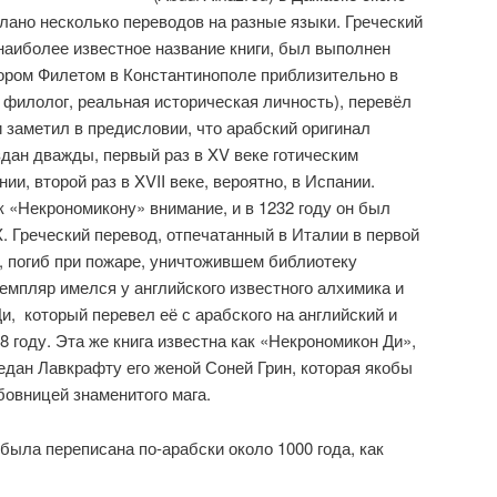
елано несколько переводов на разные языки. Греческий
 наиболее известное название книги, был выполнен
ром Филетом в Константинополе приблизительно в
й филолог, реальная историческая личность), перевёл
 заметил в предисловии, что арабский оригинал
здан дважды, первый раз в XV веке готическим
ии, второй раз в XVII веке, вероятно, в Испании.
к «Некрономикону» внимание, и в 1232 году он был
X. Греческий перевод, отпечатанный в Италии в первой
о, погиб при пожаре, уничтожившем библиотеку
емпляр имелся у английского известного алхимика и
и, который перевел её с арабского на английский и
8 году. Эта же книга известна как «Некрономикон Ди»,
редан Лавкрафту его женой Соней Грин, которая якобы
бовницей знаменитого мага.
 была переписана по-арабски около 1000 года, как