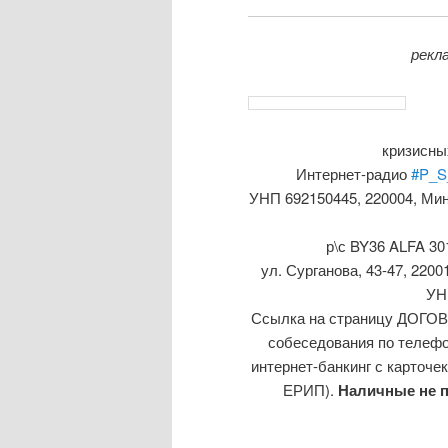
рекл
кризисны
Интернет-радио
#P_S
УНП 692150445, 220004, Ми
р\с BY36 ALFA 3
ул. Сурганова, 43-47, 22
УН
Ссылка на страницу ДО
собеседования по телефон
интернет-банкинг с карточе
ЕРИП).
Наличные не п