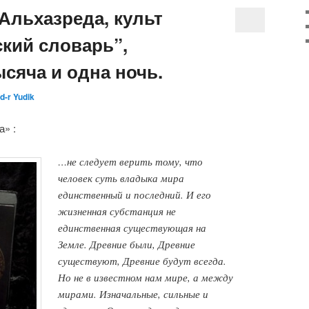
Альхазреда, культ
ский словарь”,
сяча и одна ночь.
d-r Yudik
» :
…не следует верить тому, что
человек суть владыка мира
единственный и последний. И его
жизненная субстанция не
единственная существующая на
Земле. Древние были, Древние
существуют, Древние будут всегда.
Но не в известном нам мире, а между
мирами. Изначальные, сильные и