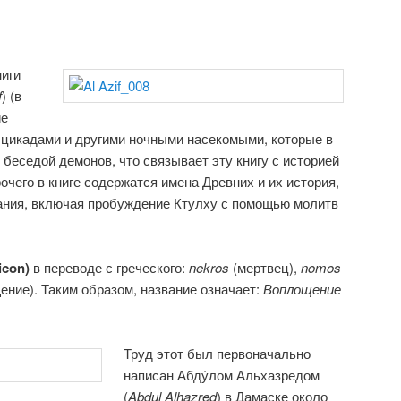
иги
f
) (в
ие
 цикадами и другими ночными насекомыми, которые в
беседой демонов, что связывает эту книгу с историей
очего в книге содержатся имена Древних и их история,
вания, включая пробуждение Ктулху с помощью молитв
con)
в переводе с греческого:
nekros
(мертвец),
nomos
ение). Таким образом, название означает:
Воплощение
Труд этот был первоначально
написан Абду́лом Альхазредом
(
Abdul Alhazred
) в Дамаске около