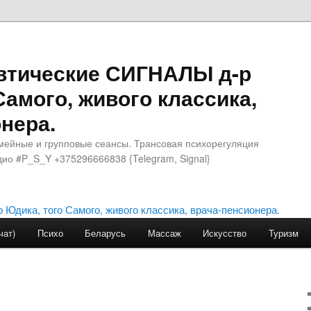
втические СИГНАЛЫ д-р
Самого, живого классика,
нера.
мейные и групповые сеансы. Трансовая психорегуляция
ио #P_S_Y +375296666838 {Telegram, Signal}
чат)
Психо
Беларусь
Массаж
Искусство
Туризм