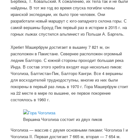
Бербека, Т. Ковальский. К сожалению, их тела так и не были
найдены. В тот же год во время спуска погибли члены
иранской экспедиции, их было трое человек. Они
разработали новый маршрут с юго-западного склона горы. С
самой вершины Броуд Пик первый раз в истории в 2015 г. на
горных лыжах спустился альпинист из Польши А. Баргель.
Хребет Машербрум достигает в вышину 7 821 м, он
расположен в Пакистане. Севернее расположен огромный
ледник Балторо. С южной стороны проходит большая река
Инда. В состав этого хребта входят еще несколько пиков:
Чоголиза, Балтистан-Пик, Балторо Кангри. Все 4 вершины
для восходителей труднодоступны, многие из них были
покорены в первый раз лишь в 1970 г. Гора Машербрум стоит
на 22 месте в мире по вышине, ее первое покорение
состоялось в 1960 г.
Вершина Чоголиза состоит из двух пиков
Чоголиза — массив с двумя основными пиками: Чоголиза I и
Чоголиза II. Первая достигает 7 665 м, вторая — 7 654 м.