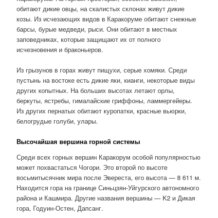
обитают дикие овцы, на скалистых склонах живут дикие
козы. Из исчезающих видов в Каракоруме обитают снежные
барсы, бурые медведи, рыси. Они обитают в местных
заповедниках, которые защищают их от полного
исчезновения и браконьеров.
Из грызунов в горах живут пищухи, серые хомяки. Среди
пустынь на востоке есть дикие яки, кианги, некоторые виды
других копытных. На больших высотах летают орлы,
беркуты, ястребы, гималайские гриффоны, ламмергейеры.
Из других пернатых обитают куропатки, красные вьюрки,
белогрудые голуби, улары.
Высочайшая вершина горной системы
Среди всех горных вершин Каракорум особой популярностью
может похвастаться Чогори. Это второй по высоте
восьмитысячник мира после Эвереста, его высота — 8 611 м.
Находится гора на границе Синьцзян-Уйгурского автономного
района и Кашмира. Другие названия вершины — K2 и Дикая
гора, Годуин-Остен, Дапсанг.