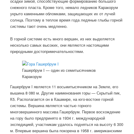
осадки зимой, способствующие формированию большого
снежного пласта. Кроме того, немало ледников Каракорум
укрыто каменными обломками, защищающих их от лучей
солнца. Поэтому в теплое время года ледяные глыбы горной
системы тают очень медленно.
В горной системе есть много вершин, из них выделяется
несколько самых высоких, они являются настоящими
природными достопримечательностями.
Гашербрум I — один из семитысячников
Каракорум
Гашербрум I является 11 восьмитысячником на Земле, его
вышина 8 080 м. Другие наименования горы — Скрытый пик,
К5. Располагается он в Кашмире, на юго-востоке горной
системы. Вершина является частью горного
многовершинного массива Гашербрум. Первое восхождение
на гору было предпринято в 1934 г. международной
экспедицией, участникам удалось подняться на высоту 6 300
м. Впервые вершина была покорена в 1958 г. американскими