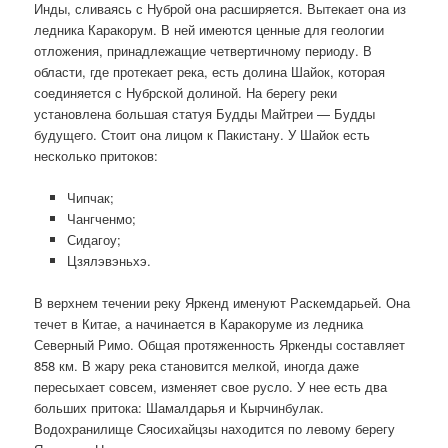
Инды, сливаясь с Нуброй она расширяется. Вытекает она из
ледника Каракорум. В ней имеются ценные для геологии
отложения, принадлежащие четвертичному периоду. В
области, где протекает река, есть долина Шайок, которая
соединяется с Нубрской долиной. На берегу реки
установлена большая статуя Будды Майтреи — Будды
будущего. Стоит она лицом к Пакистану. У Шайок есть
несколько притоков:
Чипчак;
Чангченмо;
Сидагоу;
Цзялэвэньхэ.
В верхнем течении реку Яркенд именуют Раскемдарьей. Она
течет в Китае, а начинается в Каракоруме из ледника
Северный Римо. Общая протяженность Яркенды составляет
858 км. В жару река становится мелкой, иногда даже
пересыхает совсем, изменяет свое русло. У нее есть два
больших притока: Шамалдарья и Кырчинбулак.
Водохранилище Сяосихайцзы находится по левому берегу