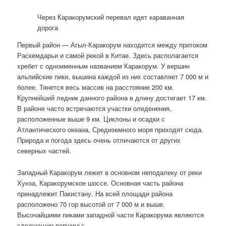
Через Каракорумский перевал идет караванная
дорога
Первый район — Агыл-Каракорум находится между притоком
Раскемдарьи и самой рекой в Китае. Здесь располагается
хребет с одноименным названием Каракорум. У вершин
альпийские пики, вышина каждой из них составляет 7 000 м и
более. Тянется весь массив на расстояние 200 км.
Крупнейший ледник данного района в длину достигает 17 км.
В районе часто встречаются участки оледенения,
расположенные выше 9 км. Циклоны и осадки с
Атлантического океана, Средиземного моря приходят сюда.
Природа и погода здесь очень отличаются от других
северных частей.
Западный Каракорум лежит в основном неподалеку от реки
Хунза, Каракорумское шоссе. Основная часть района
принадлежит Пакистану. На всей площади района
расположено 70 гор высотой от 7 000 м и выше.
Высочайшими пиками западной части Каракорума являются
следующие вершины: