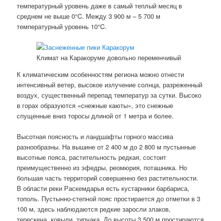
температурный уровень даже в самый теплый месяц в
среднем не выше 0°C. Между 3 900 м – 5 700 м
температурный уровень 10°C.
Климат на Каракоруме довольно переменчивый
К климатическим особенностям региона можно отнести
интенсивный ветер, высокое излучение солнца, разреженный
воздух, существенный перепад температур за сутки. Высоко
в горах образуются «снежные каюты», это снежные
спущенные вниз торосы длиной от 1 метра и более.
Высотная поясность и ландшафты горного массива
разнообразны. На вышине от 2 400 м до 2 800 м пустынные
высотные пояса, растительность редкая, состоит
преимущественно из эфедры, реомюрия, поташника. Но
большая часть территорий совершенно без растительности.
В области реки Раскемдарья есть кустарники барбариса,
тополь. Пустынно-степной пояс простирается до отметки в 3
100 м, здесь наблюдаются редкие заросли злаков,
терескена, ковыли, типчака. До высоты 3 500 м простираются