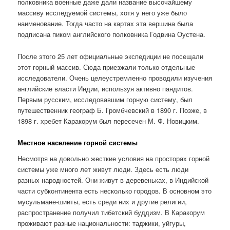
полковника военные даже дали название высочайшему
массиву исследуемой системы, хотя у него уже было
наименование. Тогда часто на картах эта вершина была
подписана пиком английского полковника Годвина Оустена.
После этого 25 лет официальные экспедиции не посещали
этот горный массив. Сюда приезжали только отдельные
исследователи. Очень целеустремленно проводили изучения
английские власти Индии, используя активно пандитов.
Первым русским, исследовавшим горную систему, был
путешественник географ Б. Громбчевский в 1890 г. Позже, в
1898 г. хребет Каракорум был пересечен М. Ф. Новицким.
Местное население горной системы
Несмотря на довольно жесткие условия на просторах горной
системы уже много лет живут люди. Здесь есть люди
разных народностей. Они живут в деревеньках, в Индийской
части субконтинента есть несколько городов. В основном это
мусульмане-шииты, есть среди них и другие религии,
распространение получил тибетский буддизм. В Каракорум
проживают разные национальности: таджики, уйгуры,