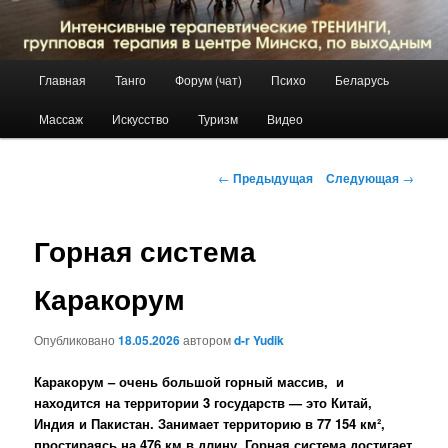
Главное
Главная
Танго
Форум (чат)
Психо
Беларусь
Перейти
меню
Массаж
Искусство
Туризм
Видео
к
основному
Навигация
←
Предыдущая
Следующая
→
по
содержимому
записям
Горная система
Каракорум
Опубликовано
18.05.2026
автором
d-r Yudik
Каракорум – очень большой горный массив, и
находится на территории 3 государств — это Китай,
Индия и Пакистан. Занимает территорию в 77 154 км²,
простираясь на 476 км в длину. Горная система достигает