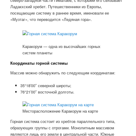
северо-западной части Гималаев, с которыми его связывает
Ладакхский хребет. Путешественники из Европы,
посещающие систему в раннее время, именовали ее
«Музтаг», что переводится «Ледяная гора».
Каракорум — одна из высочайших горных
систем планеты
Координаты горной системы
Массив можно обнаружить по следующим координатам:
35°18′00″ северной широты;
76°21′00″ восточной долготы.
Месторасположение Каракорум на карте
Горная система состоит из хребтов параллельного типа,
образующих группы с отрогами. Монолитным массивом
являются лишь его земли в центральной части. Южные