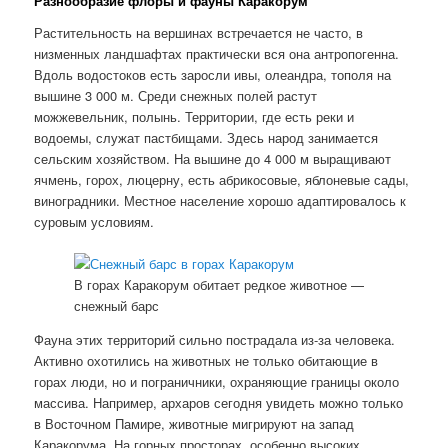
Разнообразие флоры и фауны Каракорум
Растительность на вершинах встречается не часто, в
низменных ландшафтах практически вся она антропогенна.
Вдоль водостоков есть заросли ивы, олеандра, тополя на
вышине 3 000 м. Среди снежных полей растут
можжевельник, полынь. Территории, где есть реки и
водоемы, служат пастбищами. Здесь народ занимается
сельским хозяйством. На вышине до 4 000 м выращивают
ячмень, горох, люцерну, есть абрикосовые, яблоневые сады,
виноградники. Местное население хорошо адаптировалось к
суровым условиям.
В горах Каракорум обитает редкое животное —
снежный барс
Фауна этих территорий сильно пострадала из-за человека.
Активно охотились на животных не только обитающие в
горах люди, но и пограничники, охраняющие границы около
массива. Например, архаров сегодня увидеть можно только
в Восточном Памире, животные мигрируют на запад
Каракорума. На горных просторах, особенно высоких,