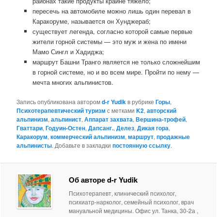
районах такие продукты крайне тяжело;
пересечь на автомобиле можно лишь один перевал в
Каракоруме, называется он Хунджераб;
существует легенда, согласно которой самые первые
жители горной системы — это муж и жена по имени
Мамо Сингл и Хадиджа;
маршрут Башни Транго является не только сложнейшим
в горной системе, но и во всем мире. Пройти по нему —
мечта многих альпинистов.
Запись опубликована автором
d-r Yudik
в рубрике
Горы
,
Психотерапевтический туризм
с метками
K2
,
авторский
альпинизм
,
альпинист
,
Аппарат захвата
,
Вершина-трофей
,
Гваттари
,
Годуин-Остен
,
Дапсанг.
,
Делез
,
Дикая гора
,
Каракорум
,
коммерческий альпинизм
,
маршрут
,
продажные
альпинисты
. Добавьте в закладки
постоянную ссылку
.
Об авторе d-r Yudik
Психотерапевт, клинический психолог,
психиатр-нарколог, семейный психолог, врач
мануальной медицины. Офис ул. Танка, 30-2а ,