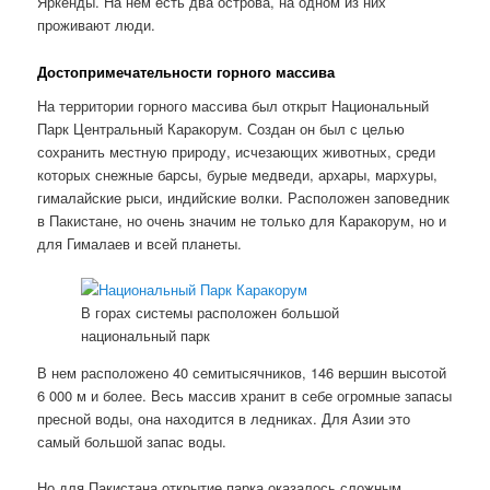
Яркенды. На нем есть два острова, на одном из них
проживают люди.
Достопримечательности горного массива
На территории горного массива был открыт Национальный
Парк Центральный Каракорум. Создан он был с целью
сохранить местную природу, исчезающих животных, среди
которых снежные барсы, бурые медведи, архары, мархуры,
гималайские рыси, индийские волки. Расположен заповедник
в Пакистане, но очень значим не только для Каракорум, но и
для Гималаев и всей планеты.
В горах системы расположен большой
национальный парк
В нем расположено 40 семитысячников, 146 вершин высотой
6 000 м и более. Весь массив хранит в себе огромные запасы
пресной воды, она находится в ледниках. Для Азии это
самый большой запас воды.
Но для Пакистана открытие парка оказалось сложным