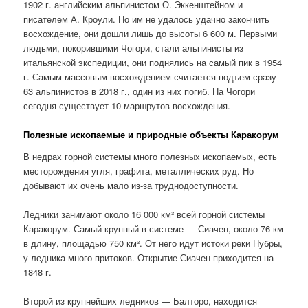
1902 г. английским альпинистом О. Эккенштейном и
писателем А. Кроули. Но им не удалось удачно закончить
восхождение, они дошли лишь до высоты 6 600 м. Первыми
людьми, покорившими Чогори, стали альпинисты из
итальянской экспедиции, они поднялись на самый пик в 1954
г. Самым массовым восхождением считается подъем сразу
63 альпинистов в 2018 г., один из них погиб. На Чогори
сегодня существует 10 маршрутов восхождения.
Полезные ископаемые и природные объекты Каракорум
В недрах горной системы много полезных ископаемых, есть
месторождения угля, графита, металлических руд. Но
добывают их очень мало из-за труднодоступности.
Ледники занимают около 16 000 км² всей горной системы
Каракорум. Самый крупный в системе — Сиачен, около 76 км
в длину, площадью 750 км². От него идут истоки реки Нубры,
у ледника много притоков. Открытие Сиачен приходится на
1848 г.
Второй из крупнейших ледников — Балторо, находится