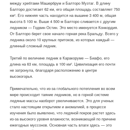
между хребтами Машербрум и Балторо Музтаг. В длину
Балторо достигает 62 км, его общая площадь составляет 750
км². Его нижняя часть находится на вышине 3 400 м, общая
высота 5 100 м. Выше 4 500 м Балторо сливается с другим
ледником — Годвин Остин. Это место именуется Конкордия.
От Балторо берет свое начало горная река Бральду. Всего у
ледника около 10 крупных притоков, из которых каждый —
длинный сложный ледник.
Третий по величине ледник в Каракоруме — Биафо, его
длина на 63 км, площадь в 100 км². Цивилизация его почти
не затронула, благодаря расположению в центре
высокогорья.
Примечательно, что из-за глобального потепления во всем
мире происходит таяние ледников, но в горной системе
ледяные массы наоборот увеличиваются. Это для ученых
стало настоящим открытием и аномалией, в процессе
изучения было выявлено, что ледяной покров растет здесь
из-за высокого уровня влажности, возникающей по причине
ежегодных муссонов. Основная часть влаги здесь — это