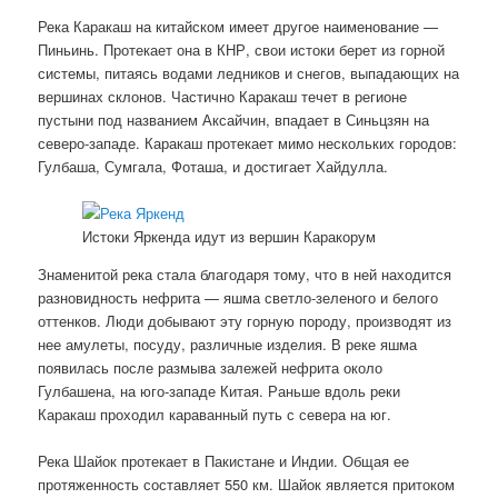
Река Каракаш на китайском имеет другое наименование —
Пиньинь. Протекает она в КНР, свои истоки берет из горной
системы, питаясь водами ледников и снегов, выпадающих на
вершинах склонов. Частично Каракаш течет в регионе
пустыни под названием Аксайчин, впадает в Синьцзян на
северо-западе. Каракаш протекает мимо нескольких городов:
Гулбаша, Сумгала, Фоташа, и достигает Хайдулла.
Истоки Яркенда идут из вершин Каракорум
Знаменитой река стала благодаря тому, что в ней находится
разновидность нефрита — яшма светло-зеленого и белого
оттенков. Люди добывают эту горную породу, производят из
нее амулеты, посуду, различные изделия. В реке яшма
появилась после размыва залежей нефрита около
Гулбашена, на юго-западе Китая. Раньше вдоль реки
Каракаш проходил караванный путь с севера на юг.
Река Шайок протекает в Пакистане и Индии. Общая ее
протяженность составляет 550 км. Шайок является притоком