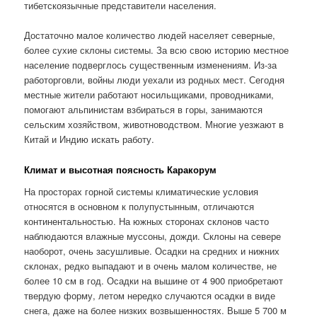
тибетскоязычные представители населения.
Достаточно малое количество людей населяет северные,
более сухие склоны системы. За всю свою историю местное
население подверглось существенным изменениям. Из-за
работорговли, войны люди уехали из родных мест. Сегодня
местные жители работают носильщиками, проводниками,
помогают альпинистам взбираться в горы, занимаются
сельским хозяйством, животноводством. Многие уезжают в
Китай и Индию искать работу.
Климат и высотная поясность Каракорум
На просторах горной системы климатические условия
относятся в основном к полупустынным, отличаются
континентальностью. На южных сторонах склонов часто
наблюдаются влажные муссоны, дожди. Склоны на севере
наоборот, очень засушливые. Осадки на средних и нижних
склонах, редко выпадают и в очень малом количестве, не
более 10 см в год. Осадки на вышине от 4 900 приобретают
твердую форму, летом нередко случаются осадки в виде
снега, даже на более низких возвышенностях. Выше 5 700 м