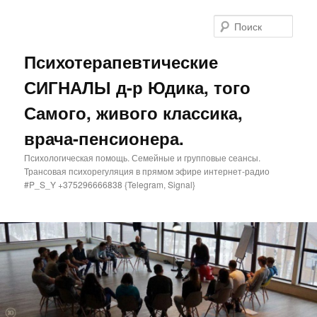
Поис
Психотерапевтические
СИГНАЛЫ д-р Юдика, того
Самого, живого классика,
врача-пенсионера.
Психологическая помощь. Семейные и групповые сеансы.
Трансовая психорегуляция в прямом эфире интернет-радио
#P_S_Y +375296666838 {Telegram, Signal}