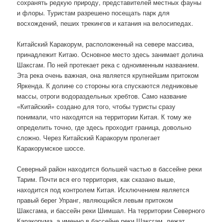
сохранять редкую природу, представителей местных фауны
и флоры. Туристам разрешено посещать парк для
восхождений, пеших трекингов и катания на велосипедах.
Китайский Каракорум, расположенный на севере массива,
принадлежит Китаю. Основное место здесь занимает долина
Шаксгам. По ней протекает река с одноименным названием.
Эта река очень важная, она является крупнейшим притоком
Яркенда. К долине со стороны юга спускаются ледниковые
массы, отроги водораздельных хребтов. Само название
«Китайский» создано для того, чтобы туристы сразу
понимали, что находятся на территории Китая. К тому же
определить точно, где здесь проходит граница, довольно
сложно. Через Китайский Каракорум пролегает
Каракорумское шоссе.
Северный район находится большей частью в бассейне реки
Тарим. Почти вся его территория, как сказано выше,
находится под контролем Китая. Исключением является
правый берег Упранг, являющийся левым притоком
Шаксгама, и бассейн реки Шимшал. На территории Северного
Каракорума, а именно в бассейне реки Шаксгам, лежат