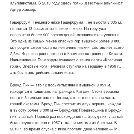
альпинистами. В 2013 году здесь погиб известный альпинист
Артур Хайзер.
Гашербрум II немного ниже Гашербрума I, ее высота 8 035 м,
является 13 восьмитысячником в мире. На гору уже
совершено более 900 восхождений, окончившихся успешно.
Это одна из самых менее опасных гор вышиной более 8 000
м, процент смертности на ней очень низкий, составляет всего
2,3%. Вершина расположена в Кашмире на границе с Китаем.
Наименование Гашербрум означает с языка балти «Красивая
гора». Впервые нога человека ступила на вершину в 1956 г.,
это были австрийские альпинисты.
Броуд Пик — это 12 восьмитысячник вышиной 8 051 м,
находится в Кашмире, на границе с Китаем. Стоит вершина
всего в 8 километрах от Чогори, это юго-восточная часть
горной системы. Броуд Пик состоит из двух вершин, каждая
в высоту более 8 000 м — Броуд-пик Предвершина и Броуд-
пик Главный. Первый раз восхождение на Броуд-пик Главный
было осуществлено в 1957 г. альпинистами из Австрии. В
2013 г. во время спуска с пика пропали двое человек — М.