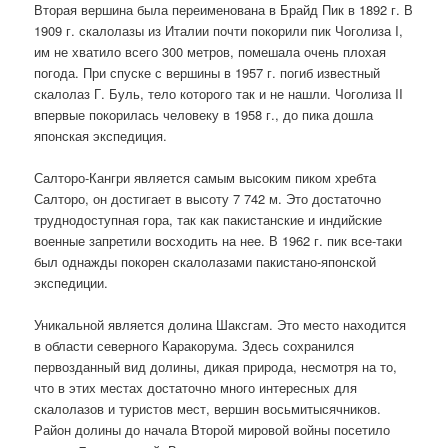
Вторая вершина была переименована в Брайд Пик в 1892 г. В
1909 г. скалолазы из Италии почти покорили пик Чоголиза I,
им не хватило всего 300 метров, помешала очень плохая
погода. При спуске с вершины в 1957 г. погиб известный
скалолаз Г. Буль, тело которого так и не нашли. Чоголиза II
впервые покорилась человеку в 1958 г., до пика дошла
японская экспедиция.
Салторо-Кангри является самым высоким пиком хребта
Салторо, он достигает в высоту 7 742 м. Это достаточно
труднодоступная гора, так как пакистанские и индийские
военные запретили восходить на нее. В 1962 г. пик все-таки
был однажды покорен скалолазами пакистано-японской
экспедиции.
Уникальной является долина Шаксгам. Это место находится
в области северного Каракорума. Здесь сохранился
первозданный вид долины, дикая природа, несмотря на то,
что в этих местах достаточно много интересных для
скалолазов и туристов мест, вершин восьмитысячников.
Район долины до начала Второй мировой войны посетило