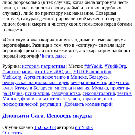
либо добровольно (в тех случаях, когда была затронута честь
воина, в знак верности своему даймё и в иных подобных
случаях) , либо по приговору как наказание. Совершая
сэппуку, самураи демонстрировали своё мужество перед
лицом боли и смерти и чистоту своих помыслов перед богами
и людьми.
«Сэппуку» и «харакири» пишутся одними и теми же двумя
иероглифами. Разница в том, что в «сэппуку» сначала идёт
иероглиф «резать» а потом «живот», а в «харакири» наоборот
первый иероглиф
Читать далее
→
Рубрика:
история
,
патриотизм
|
Метки:
#‎drYudik
,
#YudikOrg
,
#танготерапия
,
#тотСамыйЮдик
,
YUDIK-production
,
Yudik.org
,
Аргентинское танго в Минске
,
Беларусь
,
белорусская национальная идея
,
вечера знакомств
,
искусство
,
культ Ктулху в Беларуси
,
мистика и магия
,
Музыка
,
проект д-
ра Юдика
,
психиатрия
,
самоубийство
,
сексопатология
,
театр в
Минске
,
фильмы для интеллектуалов
,
харакири
,
школа
психофизической регуляции
|
Добавить комментарий
Дзюнъити Сага. Исповедь якудзы
Опубликовано
15.05.2018
автором
d-r Yudik
Ответить