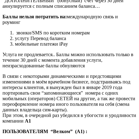
“ДОПОЛНИТЕЛЬНЫЙ” (бонусный) счёт через 30 дней
аннулируется с полным списанием баланса…
Баллы нельзя потратить на:
международную связь и
роуминг
звонки/SMS по коротким номерам
услугу Перевод баланса
мобильные платежи iPay
Услуга не продлевается.. Баллы можно использовать только в
течение 30 дней с момента добавления услуги,
неизрасходованные баллы обнуляются
В связи с некоторыми динамическими и предстоящими
изменениями в моём врачебном бизнесе, подстраиваясь под
интересы клиентов, я вынужден был в январе 2019 года
портировать свои “запоминающиеся” номера с одних
мобильных (операторов) СЕТЕЙ на другие, а так же провести
переоформление номера иного пользователя на себя (смена
данных владельца сим-карты).
При этом, в очередной раз убедился в убогости и уродливости
компании
А1
ПОЛЬЗОВАТЕЛЯМ “Велком” (А1) :