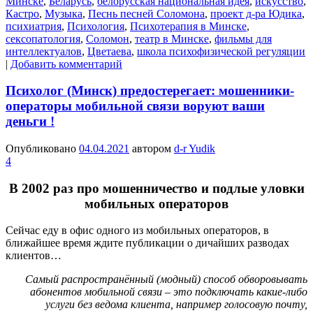
Минске
,
Беларусь
,
белорусская национальная идея
,
искусство
,
Кастро
,
Музыка
,
Песнь песней Соломона
,
проект д-ра Юдика
,
психиатрия
,
Психология
,
Психотерапия в Минске
,
сексопатология
,
Соломон
,
театр в Минске
,
фильмы для
интеллектуалов
,
Цветаева
,
школа психофизической регуляции
|
Добавить комментарий
Психолог (Минск) предостерегает: мошенники-
операторы мобильной связи воруют ваши
деньги !
Опубликовано
04.04.2021
автором
d-r Yudik
4
В 2002 раз про мошенничество и подлые уловки
мобильных операторов
Сейчас еду в офис одного из мобильных операторов, в
ближайшее время ждите публикации о дичайших разводах
клиентов…
Самый распространённый (модный) способ обворовывать
абонентов мобильной связи – это подключать какие-либо
услуги без ведома клиента, например голосовую почту,