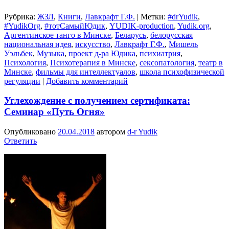
Рубрика:
ЖЗЛ
,
Книги
,
Лавкрафт Г.Ф.
|
Метки:
#‎drYudik
,
#YudikOrg
,
#тотСамыйЮдик
,
YUDIK-production
,
Yudik.org
,
Аргентинское танго в Минске
,
Беларусь
,
белорусская
национальная идея
,
искусство
,
Лавкрафт Г.Ф.
,
Мишель
Уэльбек
,
Музыка
,
проект д-ра Юдика
,
психиатрия
,
Психология
,
Психотерапия в Минске
,
сексопатология
,
театр в
Минске
,
фильмы для интеллектуалов
,
школа психофизической
регуляции
|
Добавить комментарий
Углехождение с получением сертификата:
Семинар «Путь Огня»
Опубликовано
20.04.2018
автором
d-r Yudik
Ответить