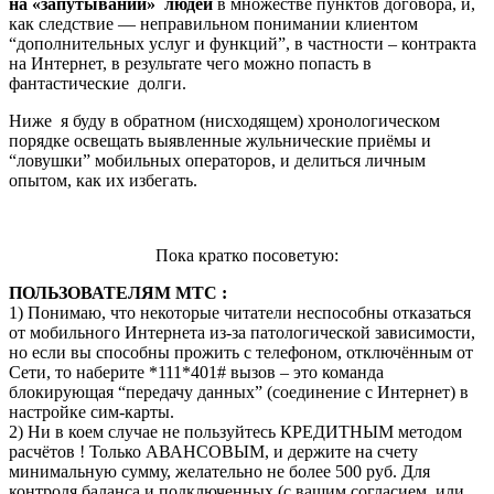
на «запутывании» людей
в множестве пунктов договора, и,
как следствие — неправильном понимании клиентом
“дополнительных услуг и функций”, в частности – контракта
на Интернет, в результате чего можно попасть в
фантастические долги.
Ниже я буду в обратном (нисходящем) хронологическом
порядке освещать выявленные жульнические приёмы и
“ловушки” мобильных операторов, и делиться личным
опытом, как их избегать.
Пока кратко посоветую:
ПОЛЬЗОВАТЕЛЯМ МТС :
1) Понимаю, что некоторые читатели неспособны отказаться
от мобильного Интернета из-за патологической зависимости,
но если вы способны прожить с телефоном, отключённым от
Сети, то наберите *111*401# вызов – это команда
блокирующая “передачу данных” (соединение с Интернет) в
настройке сим-карты.
2) Ни в коем случае не пользуйтесь КРЕДИТНЫМ методом
расчётов ! Только АВАНСОВЫМ, и держите на счету
минимальную сумму, желательно не более 500 руб. Для
контроля баланса и подключенных (с вашим согласием, или