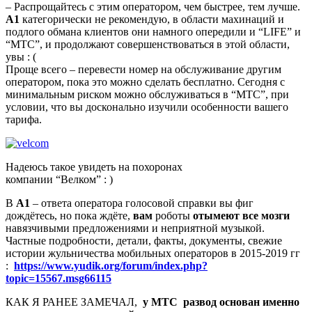
– Распрощайтесь с этим оператором, чем быстрее, тем лучше.
А1
категорически не рекомендую, в области махинаций и
подлого обмана клиентов они намного опередили и “LIFE” и
“МТС”, и продолжают совершенствоваться в этой области,
увы : (
Проще всего – перевести номер на обслуживание другим
оператором, пока это можно сделать бесплатно. Сегодня с
минимальным риском можно обслуживаться в “МТС”, при
условии, что вы досконально изучили особенности вашего
тарифа.
Надеюсь такое увидеть на похоронах
компании “Велком” : )
В
А1
– ответа оператора голосовой справки вы фиг
дождётесь, но пока ждёте,
вам
роботы
отымеют все мозги
навязчивыми предложениями и неприятной музыкой.
Частные подробности, детали, факты, документы, свежие
истории жульничества мобильных операторов в 2015-2019 гг
:
https://www.yudik.org/forum/index.php?
topic=15567.msg66115
КАК Я РАНЕЕ ЗАМЕЧАЛ,
у МТС развод основан именно