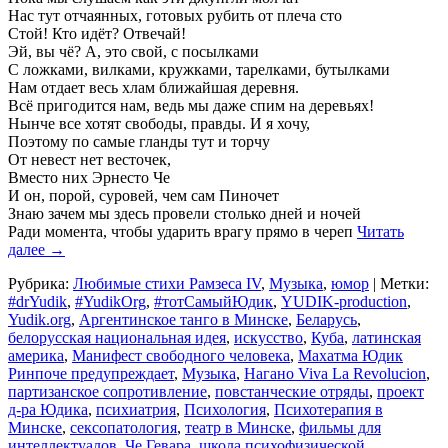
Нас тут отчаянных, готовых рубить от плеча сто
Стой! Кто идёт? Отвечай!
Эй, вы чё? А, это свой, с посылками
С ложками, вилками, кружками, тарелками, бутылками
Нам отдает весь хлам ближайшая деревня.
Всё пригодится нам, ведь мы даже спим на деревьях!
Нынче все хотят свободы, правды. И я хочу,
Поэтому по самые гланды тут и торчу
От невест нет весточек,
Вместо них Эрнесто Че
И он, порой, суровей, чем сам Пиночет
Знаю зачем мы здесь провели столько дней и ночей
Ради момента, чтобы ударить врагу прямо в череп
Читать
далее
→
Рубрика:
Любимые стихи Рамзеса IV
,
Музыка
,
юмор
|
Метки:
#‎drYudik
,
#YudikOrg
,
#тотСамыйЮдик
,
YUDIK-production
,
Yudik.org
,
Аргентинское танго в Минске
,
Беларусь
,
белорусская национальная идея
,
искусство
,
Куба
,
латинская
америка
,
Манифест свободного человека
,
Махатма Юдик
Ринпоче предупреждает
,
Музыка
,
Нагано Viva La Revolucion
,
партизанское сопротивление
,
повстанческие отряды
,
проект
д-ра Юдика
,
психиатрия
,
Психология
,
Психотерапия в
Минске
,
сексопатология
,
театр в Минске
,
фильмы для
интеллектуалов
,
Че Гевара
,
школа психофизической