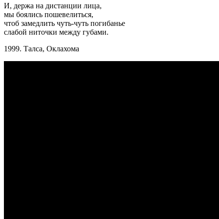
И, держа на дистанции лица,
мы боялись пошевелиться,
чтоб замедлить чуть-чуть погибанье
слабой ниточки между губами.
1999. Талса, Оклахома