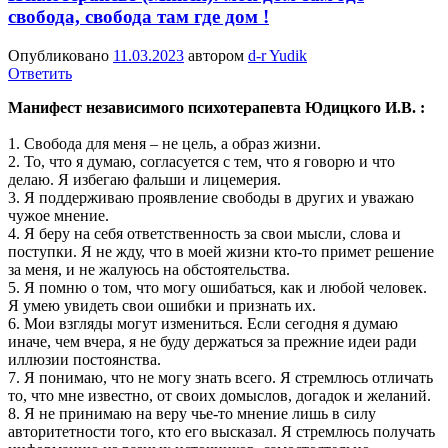
свобода, свобода там где дом !
Опубликовано
11.03.2023
автором
d-r Yudik
Ответить
​​Манифест независимого психотерапевта Юдицкого И.В. :
1. Свобода для меня – не цель, а образ жизни.
2. То, что я думаю, согласуется с тем, что я говорю и что
делаю. Я избегаю фальши и лицемерия.
3. Я поддерживаю проявление свободы в других и уважаю
чужое мнение.
4. Я беру на себя ответственность за свои мысли, слова и
поступки. Я не жду, что в моей жизни кто-то примет решение
за меня, и не жалуюсь на обстоятельства.
5. Я помню о том, что могу ошибаться, как и любой человек.
Я умею увидеть свои ошибки и признать их.
6. Мои взгляды могут измениться. Если сегодня я думаю
иначе, чем вчера, я не буду держаться за прежние идеи ради
иллюзии постоянства.
7. Я понимаю, что не могу знать всего. Я стремлюсь отличать
то, что мне известно, от своих домыслов, догадок и желаний.
8. Я не принимаю на веру чье-то мнение лишь в силу
авторитетности того, кто его высказал. Я стремлюсь получать