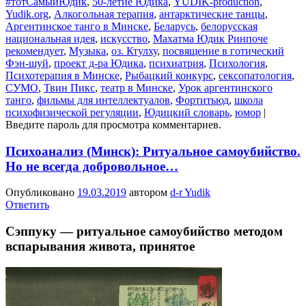
#тотСамыйЮдик
,
50-летие Юдика
,
YUDIK-production
,
Yudik.org
,
Алкогольная терапия
,
антарктические танцы
,
Аргентинское танго в Минске
,
Беларусь
,
белорусская
национальная идея
,
искусство
,
Махатма Юдик Ринпоче
рекомендует
,
Музыка
,
оз. Ктулху
,
посвящение в готический
Фэн-шуй
,
проект д-ра Юдика
,
психиатрия
,
Психология
,
Психотерапия в Минске
,
Рыбацкий конкурс
,
сексопатология
,
СУМО
,
Твин Пикс
,
театр в Минске
,
Урок аргентинского
танго
,
фильмы для интеллектуалов
,
Фортитьюд
,
школа
психофизической регуляции
,
Юдицкий словарь
,
юмор
|
Введите пароль для просмотра комментариев.
Психоанализ (Минск): Ритуальное самоубийство.
Но не всегда добровольное…
Опубликовано
19.03.2019
автором
d-r Yudik
Ответить
Сэппуку — ритуальное самоубийство методом
вспарывания живота, принятое