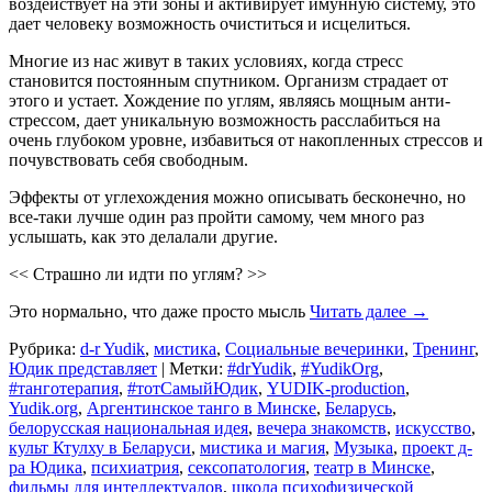
воздействует на эти зоны и активирует имунную систему, это
дает человеку возможность очиститься и исцелиться.
Многие из нас живут в таких условиях, когда стресс
становится постоянным спутником. Организм страдает от
этого и устает. Хождение по углям, являясь мощным анти-
стрессом, дает уникальную возможность расслабиться на
очень глубоком уровне, избавиться от накопленных стрессов и
почувствовать себя свободным.
Эффекты от углехождения можно описывать бесконечно, но
все-таки лучше один раз пройти самому, чем много раз
услышать, как это делалали другие.
<< Страшно ли идти по углям? >>
Это нормально, что даже просто мысль
Читать далее
→
Рубрика:
d-r Yudik
,
мистика
,
Социальные вечеринки
,
Тренинг
,
Юдик представляет
|
Метки:
#‎drYudik
,
#YudikOrg
,
#танготерапия
,
#тотСамыйЮдик
,
YUDIK-production
,
Yudik.org
,
Аргентинское танго в Минске
,
Беларусь
,
белорусская национальная идея
,
вечера знакомств
,
искусство
,
культ Ктулху в Беларуси
,
мистика и магия
,
Музыка
,
проект д-
ра Юдика
,
психиатрия
,
сексопатология
,
театр в Минске
,
фильмы для интеллектуалов
,
школа психофизической