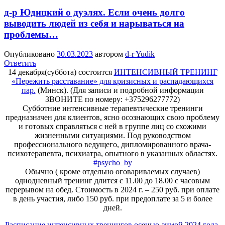
д-р Юдицкий о дуэлях. Если очень долго
выводить людей из себя и нарываться на
проблемы…
Опубликовано
30.03.2023
автором
d-r Yudik
Ответить
14 декабря(суббота) состоится
ИНТЕНСИВНЫЙ ТРЕНИНГ
«Пережить расставание» для кризисных и распадающихся
пар.
(Минск). (Для записи и подробной информации
ЗВОНИТЕ по номеру: +375296277772)
Субботние интенсивные терапевтические тренинги
предназначен для клиентов, ясно осознающих свою проблему
и готовых справляться с ней в группе лиц со схожими
жизненными ситуациями. Под руководством
профессионального ведущего, дипломированного врача-
психотерапевта, психиатра, опытного в указанных областях.
#psycho_by
Обычно ( кроме отдельно оговариваемых случаев)
однодневный тренинг длится с 11.00 до 18.00 с часовым
перерывом на обед. Стоимость в 2024 г. – 250 руб. при оплате
в день участия, либо 150 руб. при предоплате за 5 и более
дней.
Расписание интенсивных тренингов осенью-зимой 2024 года.