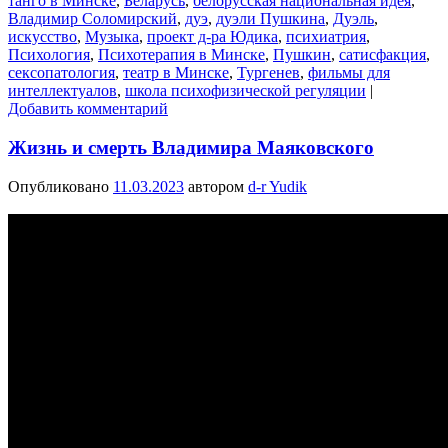
танго в Минске
,
Беларусь
,
белорусская национальная идея
,
Владимир Соломирский
,
дуэ
,
дуэли Пушкина
,
Дуэль
,
искусство
,
Музыка
,
проект д-ра Юдика
,
психиатрия
,
Психология
,
Психотерапия в Минске
,
Пушкин
,
сатисфакция
,
сексопатология
,
театр в Минске
,
Тургенев
,
фильмы для
интеллектуалов
,
школа психофизической регуляции
|
Добавить комментарий
Жизнь и смерть Владимира Маяковского
Опубликовано
11.03.2023
автором
d-r Yudik