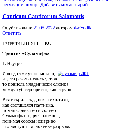
регуляции
,
юмор
|
Добавить комментарий
Canticum Canticorum Salomonis
Опубликовано
21.05.2022
автором
d-r Yudik
Ответить
Евгений ЕВТУШЕНКО
Триптих «Суламифь»
1. Наутро
И когда уже утро настало,
и уста разомкнулись устало,
то повисла младенчески слюнка
между губ серебристо, как струнка.
Вся искрилась, дрожа тихо-тихо,
как светящаяся паутинка,
помня сладостно и солено
Суламифь и царя Соломона,
понимая совсем неигриво,
что наступит мгновенье разрыва.