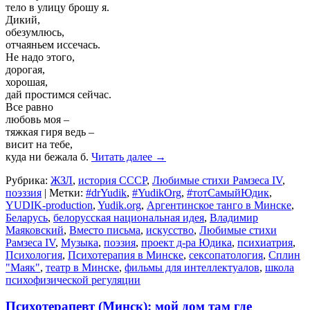
тело в улицу брошу я.
Дикий,
обезумлюсь,
отчаяньем иссечась.
Не надо этого,
дорогая,
хорошая,
дай простимся сейчас.
Все равно
любовь моя –
тяжкая гиря ведь –
висит на тебе,
куда ни бежала б.
Читать далее
→
Рубрика:
ЖЗЛ
,
история СССР
,
Любимые стихи Рамзеса IV
,
поэззия
|
Метки:
#‎drYudik
,
#YudikOrg
,
#тотСамыйЮдик
,
YUDIK-production
,
Yudik.org
,
Аргентинское танго в Минске
,
Беларусь
,
белорусская национальная идея
,
Владимир
Маяковский
,
Вместо письма
,
искусство
,
Любимые стихи
Рамзеса IV
,
Музыка
,
поэзия
,
проект д-ра Юдика
,
психиатрия
,
Психология
,
Психотерапия в Минске
,
сексопатология
,
Сплин
"Маяк"
,
театр в Минске
,
фильмы для интеллектуалов
,
школа
психофизической регуляции
Психотерапевт (Минск): мой дом там где