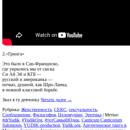
2.«Гринга»
Это было в Сан-Франциско,
где укрылись мы от сыска
Си Ай Эй и КГБ —
русский и американка —
ночью, душной, как Шри-Ланка,
в нежной классовой борьбе.
Звал я ту девчонку
Читать далее
→
Рубрика:
Женственность
,
СЕКС
,
сексуальность
,
Сооблазнение
,
Философия
,
Целомудрие
,
Эротика
|
Метки:
#‎drYudik
,
#YudikOrg
,
#тотСамыйЮдик
,
Canticum Canticorum
Salomonis
,
YUDIK-production
,
Yudik.org
,
Аргентинское танго в