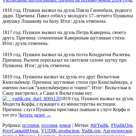
1816 год. Пушкин вызвал на дуэль Павла Ганнибала, родного
дядю. Причина: Павел отбил у молодого 17–летнего Пушкина
девушку Лошакову на балу. Итог: дуэль отменена.
⠀
1817 год. Пушкин вызвал на дуэль Петра Каверина, своего
друга. Причина: сочиненные Кавериным шутливые стихи.
Итог: дуэль отменена.
⠀
1819 год. Пушкин вызвал на дуэль поэта Кондратия Рылеева.
Причина: Рылеев пересказал на светском салоне шутку про
Пушкина. Итог: дуэль отменена.
⠀
1819 год. Пушкина вызвал на дуэль его друг Вильгельм
Кюхельбекер. Причина: шутливые стихи про Кюхельбекера, а
именно пассаж “кюхельбекерно и тошно”. Итог: Вильгельм в
Сашу выстрелил, а Саша в Вильгельма нет.
1819 год. Пушкин вызвал на дуэль
Модеста Корфа, служащего из министерства юстиции.
Причина: слуга Пушкина приставал пьяным к слуге Корфа и
тот его
Читать далее
→
Рубрика:
история
,
поэззия
,
юмор
|
Метки:
#‎drYudik
,
#YudikOrg
,
#тотСамыйЮдик
,
YUDIK-production
,
Yudik.org
,
Аргентинское