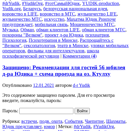
#‎drYudik
,
#YudikOrg
,
#тотСамыйЮдик
,
YUDIK-production
,
Yudik.org
,
Беларусь
,
белорусская национальная идея
,
воровство в LIFE
,
воровство в МТС
,
жульничество LIFE
,
жульничество МТС
,
искусство
,
Махатма Юдик Ринпоче
предупреждает
,
мобильная связь
,
Мошенничество МТС
,
Музыка
,
Обман
,
обман клиентов LIFE
,
обман клиентов МТС
,
похороны "Велком"
,
проект д-ра Юдика
,
психиатрия
,
Психология
,
Психотерапия в Минске
,
Распрощайтесь с
"Велком"
,
сексопатология
,
театр в Минске
,
уловки мобильных
операторов
,
фильмы для интеллектуалов
,
школа
психофизической регуляции
|
Комментарии (
4
)
Защищено: Рекомендации для гостей 56 юбилея
д-ра Юдика + схема проезда на оз. Ктулху
Опубликовано
12.01.2021
автором
d-r Yudik
Это содержимое защищено паролем. Для его просмотра
введите, пожалуйста, пароль:
Пароль:
Рубрика:
встречи
,
подв. охота
,
События
,
Чаепитие
,
Шахматы
,
Юдик представляет
,
юмор
|
Метки:
#‎drYudik
,
#YudikOrg
,