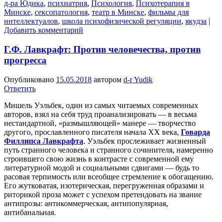
д-ра Юдика
,
психиатрия
,
Психология
,
Психотерапия в
Минске
,
сексопатология
,
театр в Минске
,
фильмы для
интеллектуалов
,
школа психофизической регуляции
,
якудза
|
Добавить комментарий
Г.Ф. Лавкрафт: Против человечества, против
прогресса
Опубликовано
15.05.2018
автором
d-r Yudik
Ответить
Мишель Уэльбек, один из самых читаемых современных
авторов, взял на себя труд проанализировать — в весьма
нестандартной, «размышляющей» манере — творчество
другого, прославленного писателя начала XX века,
Говарда
Филлипса Лавкрафта
. Уэльбек прослеживает жизненный
путь странного человека и странного сочинителя, намеренно
строившего свою жизнь в контрасте с современной ему
литературной модой и социальными сдвигами — будь то
расовая терпимость или всеобщее стремление к обогащению.
Его жутковатая, изотерическая, перегруженная образами и
риторикой проза может с успехом претендовать на звание
антипрозы: антикоммерческая, антипопулярная,
антибанальная.