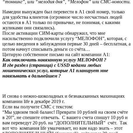
“тоннинг”, или “мелодия дня”, “Мелофон” или СМС-новости.
Намедни вынужден был перевести в А1 свой номер, только
для удобства клиентов (огромное число несчастных людей
остаются в А1 только по привычке, не понимая, с какими
жуликами они связались).
После активации СИМ-карты обнаружил, что мне
насильственно подключили услугу “МЕЛОФОН”, которая, с
целью введения в заблуждения первые 30 дней – бесплатная, а
потом начнут списывать деньги со счёта…
Цитирую собственное письмо на сайт компании А1:
Как отключить навязанную услугу МЕЛОФОН ?
И где раздел (страница) с USSD кодами любых
мошеннических услуг, которые А1 планирует мне
навязывать в дальнейшем ?
И снова о нежно-шоколадных и безнаказанных махинациях
компании life в декабре 2019 г.
Если вы получите СМС с текстом:
“Мы удвоим твой баланс! Преврати 10 рублей на своем счёте
в 20!”, не спешите отвечать. С вашего счета спишут 10 руб и
вам переведут 20 руб. на “ДОПОЛНИТЕЛЬНЫЙ” счёт. Так
вот что компания life умалчивает, но вам надо знать – этот