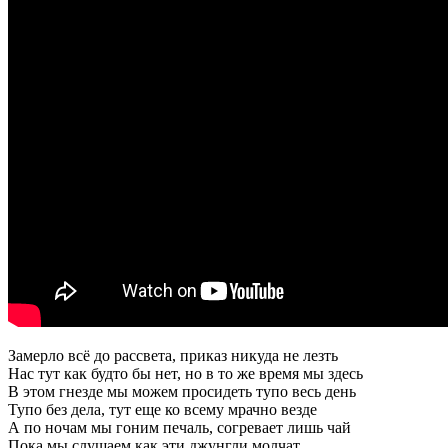
Замерло всё до рассвета, приказ никуда не лезть
Нас тут как будто бы нет, но в то же время мы здесь
В этом гнезде мы можем просидеть тупо весь день
Тупо без дела, тут еще ко всему мрачно везде
А по ночам мы гоним печаль, согревает лишь чай
Пока мы слушаем как эти джунгли молчат