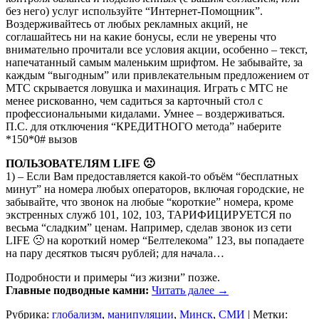
без него) услуг используйте “Интернет-Помощник”.
Воздерживайтесь от любых рекламных акций, не
соглашайтесь ни на какие бонусы, если не уверены что
внимательно прочитали все условия акции, особенно – текст,
напечатанный самым маленьким шрифтом. Не забывайте, за
каждым “выгодным” или привлекательным предложением от
МТС скрывается ловушка и махинация. Играть с МТС не
менее рискованно, чем садиться за карточный стол с
профессиональными кидалами. Умнее – воздерживаться.
П.С. для отключения “КРЕДИТНОГО метода” наберите
*150*0# вызов
ПОЛЬЗОВАТЕЛЯМ LIFE 🙁
1) – Если Вам предоставляется какой-то объём “бесплатных
минут” на номера любых операторов, включая городские, не
забывайте, что звонок на любые “короткие” номера, кроме
экстренных служб 101, 102, 103, ТАРИФИЦИРУЕТСЯ по
весьма “сладким” ценам. Например, сделав звонок из сети
LIFE 🙁 на короткий номер “Белтелекома” 123, вы попадаете
на пару десятков тысяч рублей; для начала…
Подробности и примеры “из жизни” позже.
Главные подводные камни:
Читать далее
→
Рубрика:
глобализм
,
манипуляции
,
Минск
,
СМИ
|
Метки: