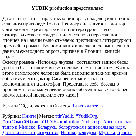
YUDIK-production представляет:
Дзюнъити Сага — практикующий врач, владелец клиники в
северном пригороде Токио. Несмотря на занятость, доктор
Сага находит время для занятий литературой — его
этнографическое исследование массового переселения
японцев на Гавайи было отмечено престижной литературной
премией, а роман «Воспоминания о шелке и соломинке», по
данным ежегодного опроса, признан в Японии «книгой
года».
Основу романа «Исповедь якудзы» составляют записи бесед
доктора Сага с одним весьма необычным пациентом. Жизнь
этого немолодого человека была наполнена такими яркими
событиями, что доктор Сага решил записать его
воспоминания на диктофон. Представьте себе, беседы о
прошлом настолько увлекли обоих собеседников, что общее
время записей превысило сто часов!
Идзити Эйдзи, «крестный отец»
Читать далее
→
Рубрика:
Книги
|
Метки:
#‎drYudik
,
#YudikOrg
,
#тотСамыйЮдик
,
YUDIK-production
,
Yudik.org
,
Аргентинское
танго в Минске
,
Беларусь
,
белорусская национальная идея
,
Дзюнъити Сага
,
искусство
,
Исповедь якудзы
,
Музыка
,
проект