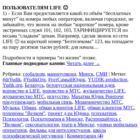
ПОЛЬЗОВАТЕЛЯМ LIFE 🙁
1) – Если Вам предоставляется какой-то объём “бесплатных
минут” на номера любых операторов, включая городские, не
забывайте, что звонок на любые “короткие” номера, кроме
экстренных служб 101, 102, 103, ТАРИФИЦИРУЕТСЯ по
весьма “сладким” ценам. Например, сделав звонок из сети
LIFE 🙁 на короткий номер “Белтелекома” 123, вы попадаете
на пару десятков тысяч рублей; для начала…
Подробности и примеры “из жизни” позже.
Главные подводные камни:
Читать далее
→
Рубрика:
глобализм
,
манипуляции
,
Минск
,
СМИ
|
Метки:
#‎drYudik
,
#YudikOrg
,
#тотСамыйЮдик
,
YUDIK-production
,
Yudik.org
,
Беларусь
,
белорусская национальная идея
,
воровство в LIFE
,
воровство в МТС
,
жульничество LIFE
,
жульничество МТС
,
искусство
,
Махатма Юдик Ринпоче
предупреждает
,
мобильная связь
,
Мошенничество МТС
,
Музыка
,
Обман
,
обман клиентов LIFE
,
обман клиентов МТС
,
похороны "Велком"
,
проект д-ра Юдика
,
психиатрия
,
Психология
,
Психотерапия в Минске
,
Распрощайтесь с
"Велком"
,
сексопатология
,
театр в Минске
,
уловки мобильных
операторов
,
фильмы для интеллектуалов
,
школа
психофизической регуляции
|
Комментарии (
4
)