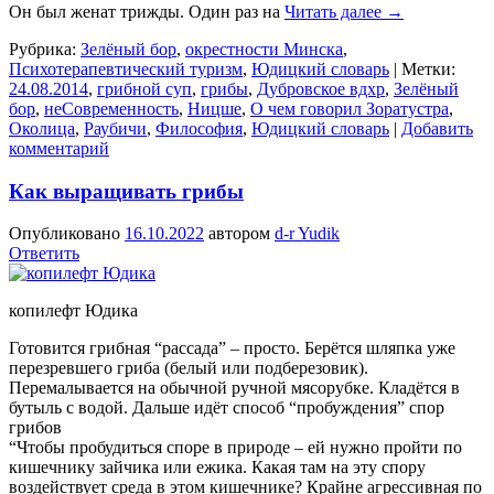
Он был женат трижды. Один раз на
Читать далее
→
Рубрика:
Зелёный бор
,
окрестности Минска
,
Психотерапевтический туризм
,
Юдицкий словарь
|
Метки:
24.08.2014
,
грибной суп
,
грибы
,
Дубровское вдхр
,
Зелёный
бор
,
неСовременность
,
Ницше
,
О чем говорил Зоратустра
,
Околица
,
Раубичи
,
Философия
,
Юдицкий словарь
|
Добавить
комментарий
Как выращивать грибы
Опубликовано
16.10.2022
автором
d-r Yudik
Ответить
копилефт Юдика
Готовится грибная “рассада” – просто. Берётся шляпка уже
перезревшего гриба (белый или подберезовик).
Перемалывается на обычной ручной мясорубке. Кладётся в
бутыль с водой. Дальше идёт способ “пробуждения” спор
грибов
“Чтобы пробудиться споре в природе – ей нужно пройти по
кишечнику зайчика или ежика. Какая там на эту спору
воздействует среда в этом кишечнике? Крайне агрессивная по