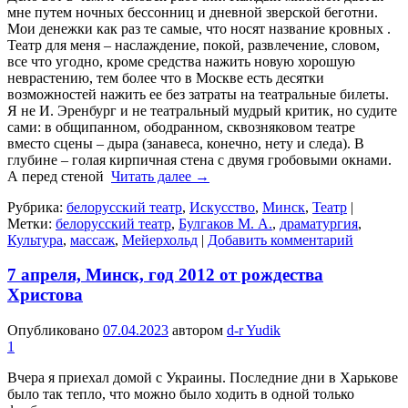
мне путем ночных бессонниц и дневной зверской беготни.
Мои денежки как раз те самые, что носят название кровных .
Театр для меня – наслаждение, покой, развлечение, словом,
все что угодно, кроме средства нажить новую хорошую
неврастению, тем более что в Москве есть десятки
возможностей нажить ее без затраты на театральные билеты.
Я не И. Эренбург и не театральный мудрый критик, но судите
сами: в общипанном, ободранном, сквозняковом театре
вместо сцены – дыра (занавеса, конечно, нету и следа). В
глубине – голая кирпичная стена с двумя гробовыми окнами.
А перед стеной
Читать далее
→
Рубрика:
белорусский театр
,
Искусство
,
Минск
,
Театр
|
Метки:
белорусский театр
,
Булгаков М. А.
,
драматургия
,
Культура
,
массаж
,
Мейерхольд
|
Добавить комментарий
7 апреля, Минск, год 2012 от рождества
Христова
Опубликовано
07.04.2023
автором
d-r Yudik
1
Вчера я приехал домой с Украины. Последние дни в Харькове
было так тепло, что можно было ходить в одной только