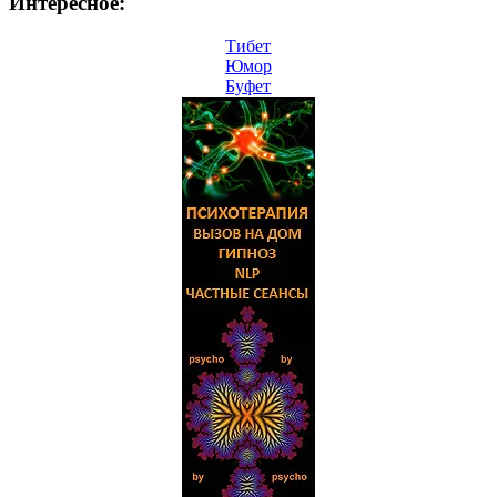
Интересное:
Тибет
Юмор
Буфет