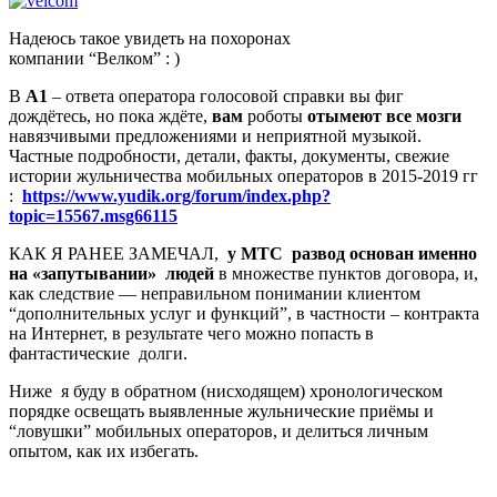
Надеюсь такое увидеть на похоронах
компании “Велком” : )
В
А1
– ответа оператора голосовой справки вы фиг
дождётесь, но пока ждёте,
вам
роботы
отымеют все мозги
навязчивыми предложениями и неприятной музыкой.
Частные подробности, детали, факты, документы, свежие
истории жульничества мобильных операторов в 2015-2019 гг
:
https://www.yudik.org/forum/index.php?
topic=15567.msg66115
КАК Я РАНЕЕ ЗАМЕЧАЛ,
у МТС развод основан именно
на «запутывании» людей
в множестве пунктов договора, и,
как следствие — неправильном понимании клиентом
“дополнительных услуг и функций”, в частности – контракта
на Интернет, в результате чего можно попасть в
фантастические долги.
Ниже я буду в обратном (нисходящем) хронологическом
порядке освещать выявленные жульнические приёмы и
“ловушки” мобильных операторов, и делиться личным
опытом, как их избегать.