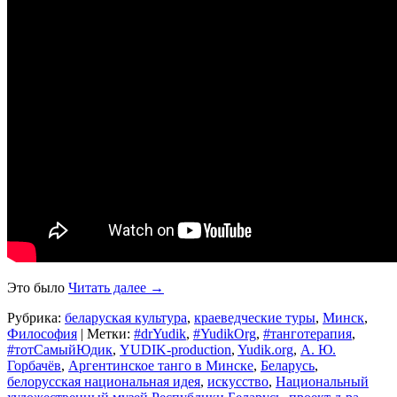
Это было
Читать далее
→
Рубрика:
беларуская культура
,
краеведческие туры
,
Минск
,
Философия
|
Метки:
#‎drYudik
,
#YudikOrg
,
#танготерапия
,
#тотСамыйЮдик
,
YUDIK-production
,
Yudik.org
,
А. Ю.
Горбачёв
,
Аргентинское танго в Минске
,
Беларусь
,
белорусская национальная идея
,
искусство
,
Национальный