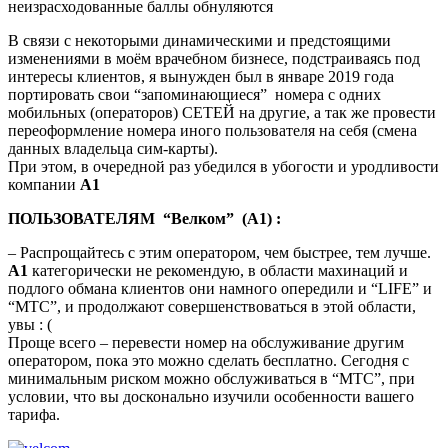
неизрасходованные баллы обнуляются
В связи с некоторыми динамическими и предстоящими
изменениями в моём врачебном бизнесе, подстраиваясь под
интересы клиентов, я вынужден был в январе 2019 года
портировать свои “запоминающиеся” номера с одних
мобильных (операторов) СЕТЕЙ на другие, а так же провести
переоформление номера иного пользователя на себя (смена
данных владельца сим-карты).
При этом, в очередной раз убедился в убогости и уродливости
компании
А1
ПОЛЬЗОВАТЕЛЯМ “Велком” (А1) :
– Распрощайтесь с этим оператором, чем быстрее, тем лучше.
А1
категорически не рекомендую, в области махинаций и
подлого обмана клиентов они намного опередили и “LIFE” и
“МТС”, и продолжают совершенствоваться в этой области,
увы : (
Проще всего – перевести номер на обслуживание другим
оператором, пока это можно сделать бесплатно. Сегодня с
минимальным риском можно обслуживаться в “МТС”, при
условии, что вы досконально изучили особенности вашего
тарифа.