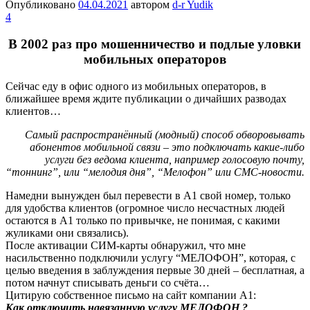
Опубликовано
04.04.2021
автором
d-r Yudik
4
В 2002 раз про мошенничество и подлые уловки
мобильных операторов
Сейчас еду в офис одного из мобильных операторов, в
ближайшее время ждите публикации о дичайших разводах
клиентов…
Самый распространённый (модный) способ обворовывать
абонентов мобильной связи – это подключать какие-либо
услуги без ведома клиента, например голосовую почту,
“тоннинг”, или “мелодия дня”, “Мелофон” или СМС-новости.
Намедни вынужден был перевести в А1 свой номер, только
для удобства клиентов (огромное число несчастных людей
остаются в А1 только по привычке, не понимая, с какими
жуликами они связались).
После активации СИМ-карты обнаружил, что мне
насильственно подключили услугу “МЕЛОФОН”, которая, с
целью введения в заблуждения первые 30 дней – бесплатная, а
потом начнут списывать деньги со счёта…
Цитирую собственное письмо на сайт компании А1:
Как отключить навязанную услугу МЕЛОФОН ?