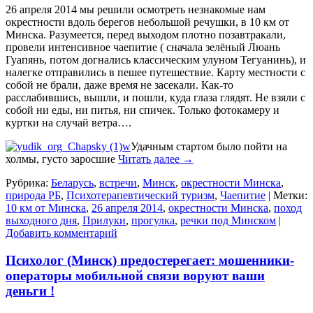
26 апреля 2014 мы решили осмотреть незнакомые нам
окрестности вдоль берегов небольшой речушки, в 10 км от
Минска. Разумеется, перед выходом плотно позавтракали,
провели интенсивное чаепитие ( сначала зелёный Люань
Гуапянь, потом догнались классическим улуном Тегуанинь), и
налегке отправились в пешее путешествие. Карту местности с
собой не брали, даже время не засекали. Как-то
расслабившись, вышли, и пошли, куда глаза глядят. Не взяли с
собой ни еды, ни питья, ни спичек. Только фотокамеру и
куртки на случай ветра….
Удачным стартом было пойти на
холмы, густо заросшие
Читать далее
→
Рубрика:
Беларусь
,
встречи
,
Минск
,
окрестности Минска
,
природа РБ
,
Психотерапевтический туризм
,
Чаепитие
|
Метки:
10 км от Минска
,
26 апреля 2014
,
окрестности Минска
,
поход
выходного дня
,
Прилуки
,
прогулка
,
речки под Минском
|
Добавить комментарий
Психолог (Минск) предостерегает: мошенники-
операторы мобильной связи воруют ваши
деньги !