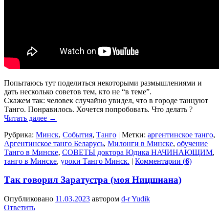
Попытаюсь тут поделиться некоторыми размышлениями и
дать несколько советов тем, кто не “в теме”.
Скажем так: человек случайно увидел, что в городе танцуют
Танго. Понравилось. Хочется попробовать. Что делать ?
Читать далее
→
Рубрика:
Минск
,
События
,
Танго
|
Метки:
аргентинское танго
,
Аргентинское танго Беларусь
,
Милонги в Минске
,
обучение
Танго в Минске
,
СОВЕТЫ доктора Юдика НАЧИНАЮЩИМ
,
танго в Минске
,
уроки Танго Минск.
|
Комментарии (
6
)
Так говорил Заратустра (моя Ницшиана)
Опубликовано
11.03.2023
автором
d-r Yudik
Ответить