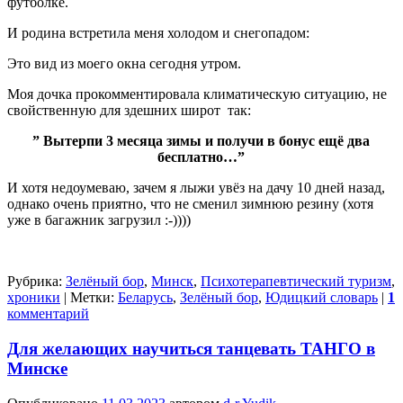
футболке.
И родина встретила меня холодом и снегопадом:
Это вид из моего окна сегодня утром.
Моя дочка прокомментировала климатическую ситуацию, не
свойственную для здешних широт так:
” Вытерпи 3 месяца зимы и получи в бонус ещё два
бесплатно…”
И хотя недоумеваю, зачем я лыжи увёз на дачу 10 дней назад,
однако очень приятно, что не сменил зимнюю резину (хотя
уже в багажник загрузил :-))))
Рубрика:
Зелёный бор
,
Минск
,
Психотерапевтический туризм
,
хроники
|
Метки:
Беларусь
,
Зелёный бор
,
Юдицкий словарь
|
1
комментарий
Для желающих научиться танцевать ТАНГО в
Минске