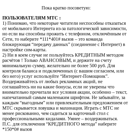
Пока кратко посоветую:
ПОЛЬЗОВАТЕЛЯМ МТС :
1) Понимаю, что некоторые читатели неспособны отказаться
от мобильного Интернета из-за патологической зависимости,
но если вы способны прожить с телефоном, отключённым от
Сети, то наберите *111*401# вызов – это команда
блокирующая “передачу данных” (соединение с Интернет) в
настройке сим-карты.
2) Ни в коем случае не пользуйтесь КРЕДИТНЫМ методом
расчётов ! Только АВАНСОВЫМ, и держите на счету
минимальную сумму, желательно не более 500 руб. Для
контроля баланса и подключенных (с вашим согласием, или
без него) услуг используйте “Интернет-Помощник”.
Воздерживайтесь от любых рекламных акций, не
соглашайтесь ни на какие бонусы, если не уверены что
внимательно прочитали все условия акции, особенно – текст,
напечатанный самым маленьким шрифтом. Не забывайте, за
каждым “выгодным” или привлекательным предложением от
МТС скрывается ловушка и махинация. Играть с МТС не
менее рискованно, чем садиться за карточный стол с
профессиональными кидалами. Умнее – воздерживаться.
П.С. для отключения “КРЕДИТНОГО метода” наберите
*150*0# вызов