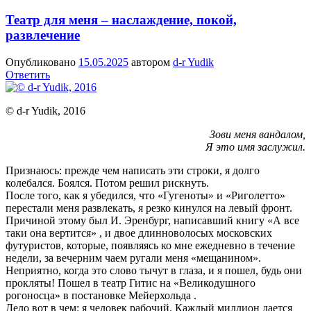
Театр для меня – наслаждение, покой,
развлечение
Опубликовано
15.05.2025
автором
d-r Yudik
Ответить
© d-r Yudik, 2016
Зови меня вандалом,
Я это имя заслужил.
Признаюсь: прежде чем написать эти строки, я долго
колебался. Боялся. Потом решил рискнуть.
После того, как я убедился, что «Гугеноты» и «Риголетто»
перестали меня развлекать, я резко кинулся на левый фронт.
Причиной этому был И. Эренбург, написавший книгу «А все
таки она вертится» , и двое длинноволосых московских
футуристов, которые, появляясь ко мне ежедневно в течение
недели, за вечерним чаем ругали меня «мещанином».
Неприятно, когда это слово тычут в глаза, и я пошел, будь они
прокляты! Пошел в театр Гитис на «Великодушного
рогоносца» в постановке Мейерхольда .
Дело вот в чем: я человек рабочий. Каждый миллион дается