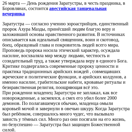
26 марта — День рождения Заратустры, в честь праздника, в
Боровлянах, состоится
авестийская танцевальная
вечеринка
Заратустра — согласно учению зороастрийцев, единственный
пророк Ахура Мазды, принёсший людям благую веру и
заложивший основы нравственного развития. В источниках
описывается как идеальный священник, воин и скотовод,
боец, образцовый глава и покровитель людей всего мира.
Проповедь пророка носила этический характер, осуждала
насилие, восхваляла мир между людьми, честность и
созидательный труд, а также утверждала веру в единого Бога.
Критике подвергались современные пророку ценности и
практика традиционных арийских вождей , совмещавших
жреческие и политические функции, и арийских колдунов, а
именно насилие, грабительские набеги, кровавые ритуалы и
безнравственная религия, поощряющая всё это.
При рождении младенец Заратустра не заплакал, как все
новорожденные, а засмеялся, а смех его убил более 2000
демонов. По полагавшемуся обычаю, младенца омыли
коровьей мочой и завернули в овечью шкуру. Когда Заратустра
был ребёнком, совершалось много чудес, что вызывало
зависть у тёмных сил. Много раз они посягали на его жизнь,
но безуспешно — Заратустра был защищен Божественной
силой.