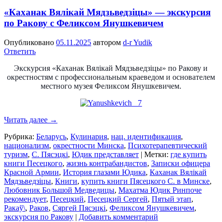
«Каханак Вялікай Мядзьведзіцы» — экскурсия
по Ракову с Феликсом Янушкевичем
Опубликовано
05.11.2025
автором
d-r Yudik
Ответить
Экскурсия «Каханак Вялікай Мядзьведзіцы» по Ракову и
окрестностям с профессиональным краеведом и основателем
местного музея Феликсом Янушкевичем.
Читать далее
→
Рубрика:
Беларусь
,
Кулинария
,
нац. идентификация
,
национализм
,
окрестности Минска
,
Психотерапевтический
туризм
,
С. Пясэцкі
,
Юдик представляет
|
Метки:
где купить
книги Песецкого
,
жизнь контрабандистов
,
Записки офицера
Красной Армии
,
История глазами Юдика
,
Каханак Вялікай
Мядзьведзіцы
,
Книги
,
купить книги Пясецкого С. в Минске
,
Любовник Большой Медведицы
,
Махатма Юдик Ринпоче
рекомендует
,
Песецкий
,
Песецкий Сергей
,
Пятый этап
,
Ракаў\
,
Раков
,
Сяргей Пясэцкі
,
Феликсом Янушкевичем
,
экскурсия по Ракову
|
Добавить комментарий