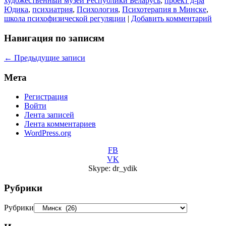
художественный музей Республики Беларусь
,
проект д-ра
Юдика
,
психиатрия
,
Психология
,
Психотерапия в Минске
,
школа психофизической регуляции
|
Добавить комментарий
Навигация по записям
←
Предыдущие записи
Мета
Регистрация
Войти
Лента записей
Лента комментариев
WordPress.org
FB
VK
Skype: dr_ydik
Рубрики
Рубрики