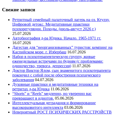
Свежие записи
Ретритный семейный палаточный лагерь на оз. Ктулху.
Цифровой детокс. Медитативные практики
психорегуляции. Походы. (июль-август 2026 г.)
25.07.2026
Автобиография д-ра Юдика. Начало. 1965-1971 гг.
16.07.2026
Дагестан для “неорганизованных” туристов: кемпинг на
Каспийском море. г. Избербаш
16.07.2026
Набор в психотерапевтическую группу, живые
еженедельные встречами по будням (с проблемами:
одиночество, тревога, депрессия)
11.07.2026
Доктор Виктор Ялом, сын знаменитого психотерапевта
покончил с собой после обострения психического
заболевания
04.07.2026
Духовные практики и медитативные техники на
ретритах д-ра Юдика
11.06.2026
“Shorts” и “Reels” медленно, но уверенно вас
превращают в идиотов.
05.06.2026
Интеллектуальная деградация и формирование
высокоразвитого интеллекта
03.06.2026
Невероятный РОСТ ПСИХИЧЕСКИХ РАССТРОЙСТВ