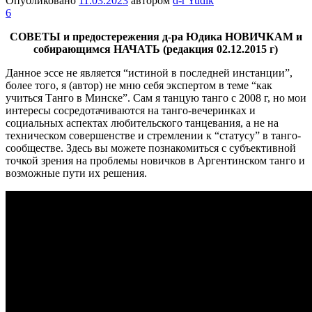
Опубликовано
11.03.2023
автором
d-r Yudik
6
СОВЕТЫ и предостережения д-ра Юдика НОВИЧКАМ и
собирающимся НАЧАТЬ (редакция
02.12.2015
г)
Данное эссе не является “истиной в последней инстанции”,
более того, я (автор) не мню себя экспертом в теме “как
учиться Танго в Минске”. Сам я танцую танго с 2008 г, но мои
интересы сосредотачиваются на танго-вечеринках и
социальных аспектах любительского танцевания, а не на
техническом совершенстве и стремлении к “статусу” в танго-
сообществе. Здесь вы можете познакомиться с субъективной
точкой зрения на проблемы новичков в Аргентинском танго и
возможные пути их решения.