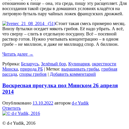
отношению к пище – она, эта среда, пищу эту расщепляет. Для
воссоздания такой среды в домашних условиях кладётся на
литровую бутыль пару чайных ложек французских дрожжей.
Стоит такая смесь примерно месяц.
Внизу бутылки оседает мякоть грибов. Её надо убрать. А всё,
что сверху – слить в отдельную посудину. Всё – посевной
раствор готов. Нужно учитывать концентрацию – в одном
грибе – не миллион, и даже не миллиард спор. А биллион.
Читать далее
→
Рубрика:
Беларусь
,
Зелёный бор
,
Кулинария
,
окрестности
Минска
,
природа РБ
|
Метки:
выращивать грибы
,
грибная
рассада
,
споры грибов
|
Добавить комментарий
Воскресная прогулка под Минском 26 апреля
2014
Опубликовано
13.10.2022
автором
d-r Yudik
Ответить
© d-r Yudik, 2016