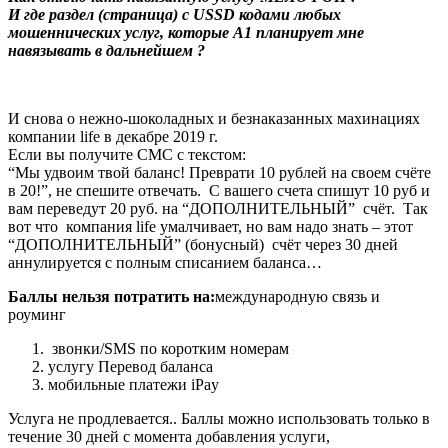
И где раздел (страница) с USSD кодами любых
мошеннических услуг, которые А1 планирует мне
навязывать в дальнейшем ?
И снова о нежно-шоколадных и безнаказанных махинациях
компании life в декабре 2019 г.
Если вы получите СМС с текстом:
“Мы удвоим твой баланс! Преврати 10 рублей на своем счёте
в 20!”, не спешите отвечать. С вашего счета спишут 10 руб и
вам переведут 20 руб. на “ДОПОЛНИТЕЛЬНЫЙ” счёт. Так
вот что компания life умалчивает, но вам надо знать – этот
“ДОПОЛНИТЕЛЬНЫЙ” (бонусный) счёт через 30 дней
аннулируется с полным списанием баланса…
Баллы нельзя потратить на:
международную связь и
роуминг
звонки/SMS по коротким номерам
услугу Перевод баланса
мобильные платежи iPay
Услуга не продлевается.. Баллы можно использовать только в
течение 30 дней с момента добавления услуги,