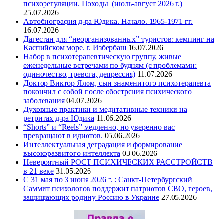
психорегуляции. Походы. (июль-август 2026 г.)
25.07.2026
Автобиография д-ра Юдика. Начало. 1965-1971 гг.
16.07.2026
Дагестан для “неорганизованных” туристов: кемпинг на
Каспийском море. г. Избербаш
16.07.2026
Набор в психотерапевтическую группу, живые
еженедельные встречами по будням (с проблемами:
одиночество, тревога, депрессия)
11.07.2026
Доктор Виктор Ялом, сын знаменитого психотерапевта
покончил с собой после обострения психического
заболевания
04.07.2026
Духовные практики и медитативные техники на
ретритах д-ра Юдика
11.06.2026
“Shorts” и “Reels” медленно, но уверенно вас
превращают в идиотов.
05.06.2026
Интеллектуальная деградация и формирование
высокоразвитого интеллекта
03.06.2026
Невероятный РОСТ ПСИХИЧЕСКИХ РАССТРОЙСТВ
в 21 веке
31.05.2026
С 31 мая по 3 июня 2026 г. : Санкт-Петербургский
Саммит психологов поддержит патриотов СВО, героев,
защищающих родину Россию в Украине
27.05.2026