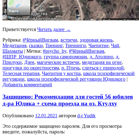
Приветствуется
Читать далее
→
Рубрика:
#ЧёрныйВигвам
,
встречи
,
здоровая жизнь
,
Медитация
,
сказки
,
Тренинг
,
Тренинги
,
Чаепитие
,
Чай
,
Шахматы
|
Метки:
#psycho_by
,
#ЧёрныйВигвам
,
#ШПР_Юдицкого
,
группа самопомощи
,
д. Атолино
,
д.
Прилуки
,
Дзен
,
магические встречи
,
медитация на огне
,
прогулки по окрестностям
,
р. Птичь
,
слиться с природой
,
Телесная терапия
,
Чаепития у костра
,
школа психофизической
регуляции
,
школа психофизической регуляции Юдицкого
|
Добавить комментарий
Защищено: Рекомендации для гостей 56 юбилея
д-ра Юдика + схема проезда на оз. Ктулху
Опубликовано
12.01.2021
автором
d-r Yudik
Это содержимое защищено паролем. Для его просмотра
введите, пожалуйста, пароль: