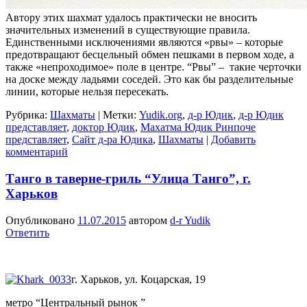
Автору этих шахмат удалось практически не вносить
значительных изменений в существующие правила.
Единственными исключениями являются «рвы» – которые
предотвращают бесцельный обмен пешками в первом ходе, а
также «непроходимое» поле в центре. “Рвы” – такие черточки
на доске между ладьями соседей. Это как бы разделительные
линии, которые нельзя пересекать.
Рубрика:
Шахматы
|
Метки:
Yudik.org
,
д-р Юдик
,
д-р Юдик
представляет
,
доктор Юдик
,
Махатма Юдик Ринпоче
представляет
,
Сайт д-ра Юдика
,
Шахматы
|
Добавить
комментарий
Танго в таверне-гриль “Улица Танго”, г.
Харьков
Опубликовано
11.07.2015
автором
d-r Yudik
Ответить
г. Харьков, ул. Коцарская, 19
метро “Центральный рынок ”