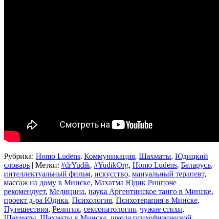
Рубрика:
Homo Ludens
,
Коммуникация
,
Шахматы
,
Юдицкий
словарь
|
Метки:
#‎drYudik
,
#YudikOrg
,
Homo Ludens
,
Беларусь
,
интеллектуальный фильм
,
искусство
,
мануальный терапевт
,
массаж на дому в Минске
,
Махатма Юдик Ринпоче
рекомендует
,
Медицина
,
наука Аргентинское танго в Минске
,
проект д-ра Юдика
,
Психология
,
Психотерапия в Минске
,
Путешествия
,
Религия
,
сексопатология
,
чужие стихи
,
Шахматы
,
Шахматы в Минске
,
школа психофизической