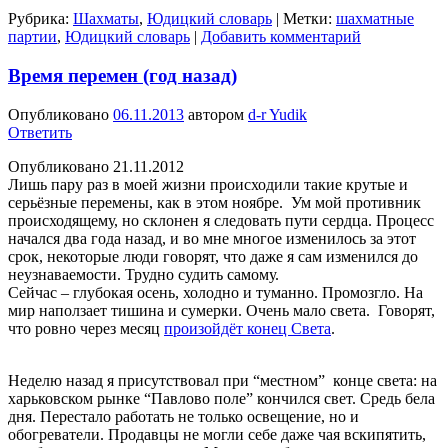
Рубрика:
Шахматы
,
Юдицкий словарь
|
Метки:
шахматные
партии
,
Юдицкий словарь
|
Добавить комментарий
Время перемен (год назад)
Опубликовано
06.11.2013
автором
d-r Yudik
Ответить
Опубликовано 21.11.2012
Лишь пару раз в моей жизни происходили такие крутые и
серьёзные перемены, как в этом ноябре. Ум мой противник
происходящему, но склонен я следовать пути сердца. Процесс
начался два года назад, и во мне многое изменилось за этот
срок, некоторые люди говорят, что даже я сам изменился до
неузнаваемости. Трудно судить самому.
Сейчас – глубокая осень, холодно и туманно. Промозгло. На
мир наползает тишина и сумерки. Очень мало света. Говорят,
что ровно через месяц
произойдёт конец Света
.
Неделю назад я присутствовал при “местном” конце света: на
харьковском рынке “Павлово поле” кончился свет. Средь бела
дня. Перестало работать не только освещение, но и
обогреватели. Продавцы не могли себе даже чая вскипятить,