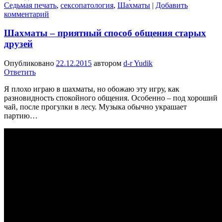
Седьмая печать
,
сексопатология
,
Шахматы
|
Добавить
комментарий
Шахматы – приятный способ общения старых
друзей
Опубликовано
22.12.2015
автором
d-r Yudik
Ответить
Я плохо играю в шахматы, но обожаю эту игру, как
разновидность спокойного общения. Особенно – под хороший
чай, после прогулки в лесу. Музыка обычно украшает
партию…