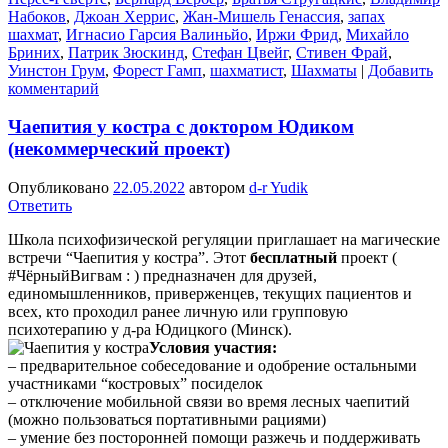
Набоков
,
Джоан Херрис
,
Жан-Мишель Генассия
,
запах
шахмат
,
Игнасио Гарсия Валиньйо
,
Иржи Фрид
,
Михайло
Бриних
,
Патрик Зюскинд
,
Стефан Цвейг
,
Стивен Фрай
,
Уинстон Грум
,
Форест Гамп
,
шахматист
,
Шахматы
|
Добавить
комментарий
Чаепития у костра с доктором Юдиком
(некоммерческий проект)
Опубликовано
22.05.2022
автором
d-r Yudik
Ответить
Школа психофизической регуляции приглашает на магические
встречи “Чаепития у костра”. Этот
бесплатный
проект (
#ЧёрныйВигвам : ) предназначен для друзей,
единомышленников, приверженцев, текущих пациентов и
всех, кто проходил ранее личную или групповую
психотерапию у д-ра Юдицкого (Минск).
Условия участия:
– предварительное собеседование и одобрение остальными
участниками “костровых” посиделок
– отключение мобильной связи во время лесных чаепитий
(можно пользоваться портативными рациями)
– умение без посторонней помощи разжечь и поддерживать