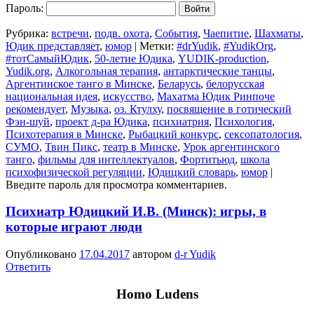
Пароль:
Рубрика:
встречи
,
подв. охота
,
События
,
Чаепитие
,
Шахматы
,
Юдик представляет
,
юмор
|
Метки:
#‎drYudik
,
#YudikOrg
,
#тотСамыйЮдик
,
50-летие Юдика
,
YUDIK-production
,
Yudik.org
,
Алкогольная терапия
,
антарктические танцы
,
Аргентинское танго в Минске
,
Беларусь
,
белорусская
национальная идея
,
искусство
,
Махатма Юдик Ринпоче
рекомендует
,
Музыка
,
оз. Ктулху
,
посвящение в готический
Фэн-шуй
,
проект д-ра Юдика
,
психиатрия
,
Психология
,
Психотерапия в Минске
,
Рыбацкий конкурс
,
сексопатология
,
СУМО
,
Твин Пикс
,
театр в Минске
,
Урок аргентинского
танго
,
фильмы для интеллектуалов
,
Фортитьюд
,
школа
психофизической регуляции
,
Юдицкий словарь
,
юмор
|
Введите пароль для просмотра комментариев.
Психиатр Юдицкий И.В. (Минск): игры, в
которые играют люди
Опубликовано
17.04.2017
автором
d-r Yudik
Ответить
Homo Ludens