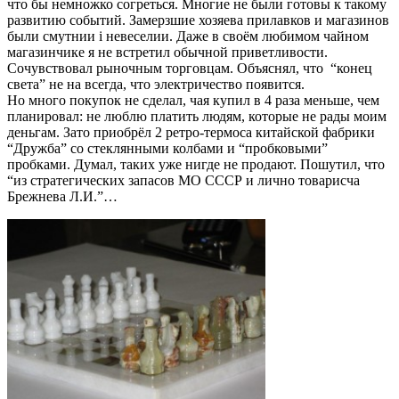
что бы немножко согреться. Многие не были готовы к такому
развитию событий. Замерзшие хозяева прилавков и магазинов
были смутнии i невеселии. Даже в своём любимом чайном
магазинчике я не встретил обычной приветливости.
Сочувствовал рыночным торговцам. Объяснял, что “конец
света” не на всегда, что электричество появится.
Но много покупок не сделал, чая купил в 4 раза меньше, чем
планировал: не люблю платить людям, которые не рады моим
деньгам. Зато приобрёл 2 ретро-термоса китайской фабрики
“Дружба” со стеклянными колбами и “пробковыми”
пробками. Думал, таких уже нигде не продают. Пошутил, что
“из стратегических запасов МО СССР и лично товарисча
Брежнева Л.И.”…