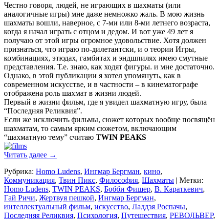
Честно говоря, людей, не играющих в шахматы (или
аналогичные игры) мне даже немножко жаль. В мою жизнь
шахматы вошли, наверное, с 7-ми или 8-ми летнего возраста,
когда я начал играть с отцом и дедом. И вот уже 49 лет я
получаю от этой игры огромное удовольствие. Хотя должен
признаться, что играю по-дилетантски, и о теории Игры,
комбинациях, этюдах, гамбитах и эндшпилях имею смутные
представления. Т.е. знаю, как ходят фигуры. и мне достаточно.
Однако, в этой публикации я хотел упомянуть, как в
современном искусстве, и в частности – в кинематографе
отображена роль шахмат в жизни людей.
Первый в жизни фильм, где я увидел шахматную игру, была
“Последняя Реликвия”.
Если же исключить фильмы, сюжет которых вообще посвящён
шахматам, то самым ярким сюжетом, включающим
“шахматную тему” считаю
TWIN PEAKS
Читать далее
→
Рубрика:
Homo Ludens
,
Ингмар Бергман
,
кино
,
Коммуникация
,
Твин Пикс
,
Философия
,
Шахматы
|
Метки:
Homo Ludens
,
TWIN PEAKS
,
Бобби Фишер
,
В. Караткевич
,
Гай Ричи
,
Жертвуя пешкой
,
Ингмар Бергман
,
интеллектуальный фильм
,
искусство
,
Ладдзя Роспачы
,
Последняя Реликвия
,
Психология
,
Путешествия
,
РЕВОЛЬВЕР
,