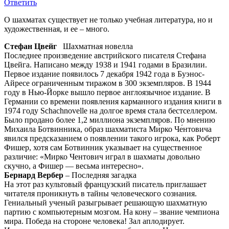
Ответить
О шахматах существует не только учебная литература, но и
художественная, и ее – много.
Стефан Цвейг
Шахматная новелла
Последнее произведение австрийского писателя Стефана
Цвейга. Написано между 1938 и 1941 годами в Бразилии.
Первое издание появилось 7 декабря 1942 года в Буэнос-
Айресе ограниченным тиражом в 300 экземпляров. В 1944
году в Нью-Йорке вышло первое англоязычное издание. В
Германии со времени появления карманного издания книги в
1974 году Schachnovelle на долгое время стала бестселлером.
Было продано более 1,2 миллиона экземпляров. По мнению
Михаила Ботвинника, образ шахматиста Ми́рко Че́нтовича
явился предсказанием о появлении такого игрока, как Роберт
Фишер, хотя сам Ботвинник указывает на существенное
различие: «Мирко Чентович играл в шахматы довольно
скучно, а Фишер — весьма интересно».
Бернард Вербер
– Последняя загадка
На этот раз культовый французский писатель приглашает
читателя проникнуть в тайны человеческого сознания.
Гениальный ученый разыгрывает решающую шахматную
партию с компьютерным мозгом. На кону – звание чемпиона
мира. Победа на стороне человека! Зал аплодирует.