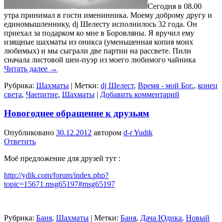
Сегодня в 08.00
утра принимал в гости именинника. Моему доброму другу и
единомышленнику, dj Шелесту исполнилось 32 года. Он
приехал за подарком ко мне в Боровляны. Я вручил ему
изящные шахматы из оникса (уменьшенная копия моих
любимых) и мы сыграли две партии на рассвете. Пили
сначала листовой шен-пуэр из моего любимого чайника
Читать далее
→
Рубрика:
Шахматы
|
Метки:
dj Шелест
,
Время - мой Бог.
,
конец
света
,
Чаепитие
,
Шахматы
|
Добавить комментарий
Новогоднее обращение к друзьям
Опубликовано
30.12.2012
автором
d-r Yudik
Ответить
Моё предложение для друзей тут :
http://ydik.com/forum/index.php?
topic=15671.msg65197#msg65197
Рубрика:
Баня
,
Шахматы
|
Метки:
Баня
,
Дача Юдика
,
Новый