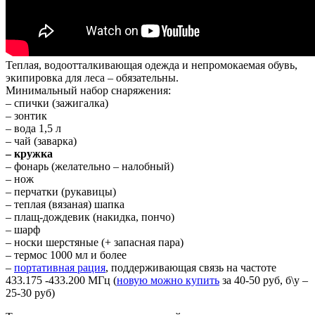
Теплая, водоотталкивающая одежда и непромокаемая обувь,
экипировка для леса – обязательны.
Минимальный набор снаряжения:
– спички (зажигалка)
– зонтик
– вода 1,5 л
– чай (заварка)
– кружка
– фонарь (желательно – налобный)
– нож
– перчатки (рукавицы)
– теплая (вязаная) шапка
– плащ-дождевик (накидка, пончо)
– шарф
– носки шерстяные (+ запасная пара)
– термос 1000 мл и более
–
портативная рация
, поддерживающая связь на частоте
433.175 -433.200 МГц (
новую можно купить
за 40-50 руб, б\у –
25-30 руб)