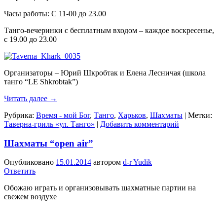
Часы работы: С 11-00 до 23.00
Танго-вечеринки с бесплатным входом – каждое воскресенье,
с 19.00 до 23.00
Организаторы – Юрий Шкробтак и Елена Лесничая (школа
танго “LE Shkrobtak”)
Читать далее
→
Рубрика:
Время - мой Бог
,
Танго
,
Харьков
,
Шахматы
|
Метки:
Таверна-гриль «ул. Танго»
|
Добавить комментарий
Шахматы “open air”
Опубликовано
15.01.2014
автором
d-r Yudik
Ответить
Обожаю играть и организовывать шахматные партии на
свежем воздухе