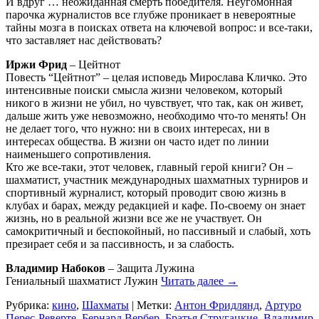
И вдруг … неожиданная смерть победителя. Неугомонная
парочка журналистов все глубже проникает в невероятные
тайны мозга в поисках ответа на ключевой вопрос: и все-таки,
что заставляет нас действовать?
Иржи Фрид
– Цейтнот
Повесть “Цейтнот” – целая исповедь Мирослава Кличко. Это
интенсивные поиски смысла жизни человеком, который
никого в жизни не убил, но чувствует, что так, как он живет,
дальше жить уже невозможно, необходимо что-то менять! Он
не делает того, что нужно: ни в своих интересах, ни в
интересах общества. В жизни он часто идет по линии
наименьшего сопротивления.
Кто же все-таки, этот человек, главный герой книги? Он –
шахматист, участник международных шахматных турниров и
спортивный журналист, который проводит свою жизнь в
клубах и барах, между редакцией и кафе. По-своему он знает
жизнь, но в реальной жизни все же не участвует. Он
самокритичный и беспокойный, но пассивный и слабый, хоть
презирает себя и за пассивность, и за слабость.
Владимир Набоков
– Защита Лужина
Гениальный шахматист Лужин
Читать далее
→
Рубрика:
кино
,
Шахматы
|
Метки:
Антон Фридлянд
,
Артуро
Перес-Реверте
,
Бернард Вербер
,
Братья Стругацкие
,
Владимир