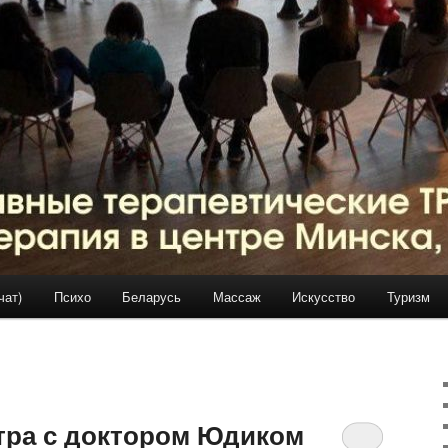
чат)
Психо
Беларусь
Массаж
Искусство
Туризм
стра с доктором Юдиком