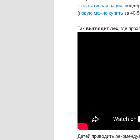
–
портативная рация
, подде
(
новую можно купить
за 40-5
Так
выглядит лес
, где про
Детей приводить рекомендуе