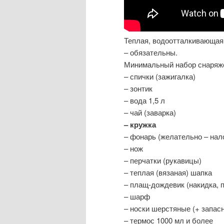
Теплая, водоотталкивающая 
– обязательны.
Минимальный набор снаряж
– спички (зажигалка)
– зонтик
– вода 1,5 л
– чай (заварка)
– кружка
– фонарь (желательно – нал
– нож
– перчатки (рукавицы)
– теплая (вязаная) шапка
– плащ-дождевик (накидка, 
– шарф
– носки шерстяные (+ запасн
– термос 1000 мл и более