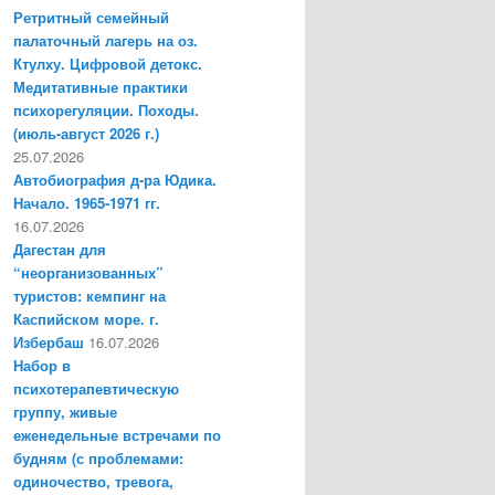
Ретритный семейный
палаточный лагерь на оз.
Ктулху. Цифровой детокс.
Медитативные практики
психорегуляции. Походы.
(июль-август 2026 г.)
25.07.2026
Автобиография д-ра Юдика.
Начало. 1965-1971 гг.
16.07.2026
Дагестан для
“неорганизованных”
туристов: кемпинг на
Каспийском море. г.
Избербаш
16.07.2026
Набор в
психотерапевтическую
группу, живые
еженедельные встречами по
будням (с проблемами:
одиночество, тревога,