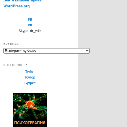
WordPress.org
FB
VK
Skype: dr_ydik
РУБРИКИ
Р
у
б
ИНТЕРЕСНОЕ:
р
Тибет
и
Юмор
к
Буфет
и