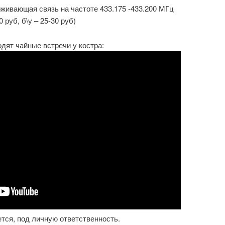
рживающая связь на частоте 433.175 -433.200 МГц
0 руб, б\у – 25-30 руб)
ходят чайные встречи у костра:
тся, под личную ответственность.