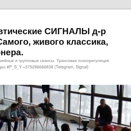
втические СИГНАЛЫ д-р
Самого, живого классика,
нера.
мейные и групповые сеансы. Трансовая психорегуляция
ио #P_S_Y +375296666838 {Telegram, Signal}