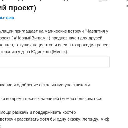
й проект)
d-r Yudik
ляции приглашает на магические встречи “Чаепития у
роект ( #ЧёрныйВигвам : ) предназначен для друзей,
нцев, текущих пациентов и всех, кто проходил ранее
терапию у д-ра Юдицкого (Минск).
ование и одобрение остальными участниками
зи во время лесных чаепитий (можно пользоваться
омощи разжечь и поддерживать костёр
встречи рассказать хотя бы одну сказку, легенду, миф
е