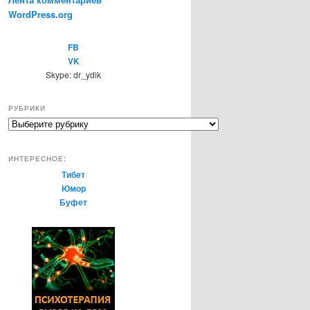
WordPress.org
FB
VK
Skype: dr_ydik
РУБРИКИ
Р
у
б
ИНТЕРЕСНОЕ:
р
Тибет
и
Юмор
к
Буфет
и