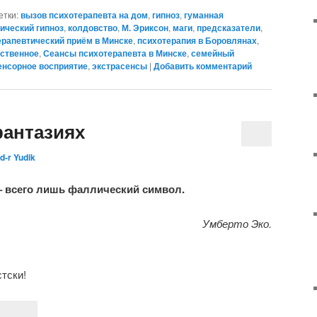
етки:
вызов психотерапевта на дом
,
гипноз
,
гуманная
ический гипноз
,
колдовство
,
М. Эриксон
,
маги
,
предсказатели
,
рапевтический приём в Минске
,
психотерапия в Боровлянах
,
ственное
,
Сеансы психотерапевта в Минске
,
семейный
енсорное восприятие
,
экстрасенсы
|
Добавить комментарий
фантазиях
d-r Yudik
– всего лишь фаллический символ.
Умберто Эко.
тски!