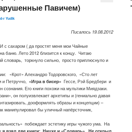
нарушенные Павичем)
d-r Yudik
Писалось 19.08.2012
И с сахаром ( да простят меня мои Чайные
на баню. Лето 2012 близится к концу. Читаю
й словарь, торкнуло сильно, просто приплюснуло и
и: «Крот» Алехандро Тодоровского, «Сто лет
 и Петруччо,
«Игра в бисер»
Гессе, Рэй Бредбери и
ин сознания. Его книги похожи на мультики Миядзаки.
рани», он полуизвлекает архетипы и (гениально давая
нтазировать, дооформлять образы и концепции) –
ак манипулировал бы уличный напёрсточник,
уральность» побеждает эстетику игры чужого ума. На
у
я взял две книги: Ницхе и «Словарь». Не открыл