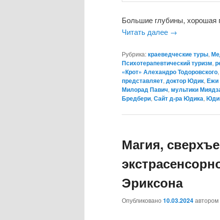
Большие глубины, хорошая 
Читать далее
→
Рубрика:
краеведческие туры
,
Ме
Психотерапевтический туризм
,
р
«Крот» Алехандро Тодоровского
представляет
,
доктор Юдик
,
Ежи 
Милорад Павич
,
мультики Миядз
Бредбери
,
Сайт д-ра Юдика
,
Юди
Магия, сверхъе
экстрасенсорно
Эриксона
Опубликовано
10.03.2024
автором