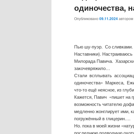
одиночества, 
Опубликовано
09.11.2024
автором
Пью шу-пуэр. Со сливками. 
Наставники). Настраиваюсь 
Милорада Павича. Хазарски
закочевряжило…
Стали всплывать ассоциаци
одиночества» Маркеса, Ежи
что-то ещё неясное, из глуб
Кажется, Павич «пишет на г
возможность читателю дофа
медленно жонглирует ими, к
погружённый в глицерин….
Но. пока в моей жизни «нат
последнюю подводную охот