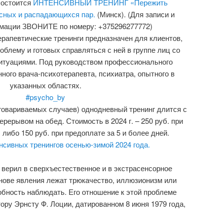
состоится
ИНТЕНСИВНЫЙ ТРЕНИНГ «Пережить
сных и распадающихся пар.
(Минск). (Для записи и
мации ЗВОНИТЕ по номеру: +375296277772)
рапевтические тренинги предназначен для клиентов,
блему и готовых справляться с ней в группе лиц со
итуациями. Под руководством профессионального
ного врача-психотерапевта, психиатра, опытного в
указанных областях.
#psycho_by
говариваемых случаев) однодневный тренинг длится с
ерерывом на обед. Стоимость в 2024 г. – 250 руб. при
 либо 150 руб. при предоплате за 5 и более дней.
нсивных тренингов осенью-зимой 2024 года.
 верил в сверхъестественное и в экстрасенсорное
основе явления лежат трюкачество, иллюзионизм или
обность наблюдать. Его отношение к этой проблеме
ору Эрнсту Ф. Лоции, датированном 8 июня 1979 года,