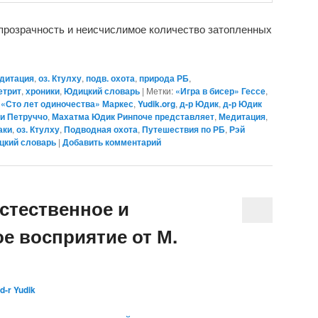
прозрачность и неисчислимое количество затопленных
дитация
,
оз. Ктулху
,
подв. охота
,
природа РБ
,
етрит
,
хроники
,
Юдицкий словарь
|
Метки:
«Игра в бисер» Гессе
,
,
«Сто лет одиночества» Маркес
,
Yudik.org
,
д-р Юдик
,
д-р Юдик
и Петруччо
,
Махатма Юдик Ринпоче представляет
,
Медитация
,
аки
,
оз. Ктулху
,
Подводная охота
,
Путешествия по РБ
,
Рэй
цкий словарь
|
Добавить комментарий
стественное и
е восприятие от М.
d-r Yudik