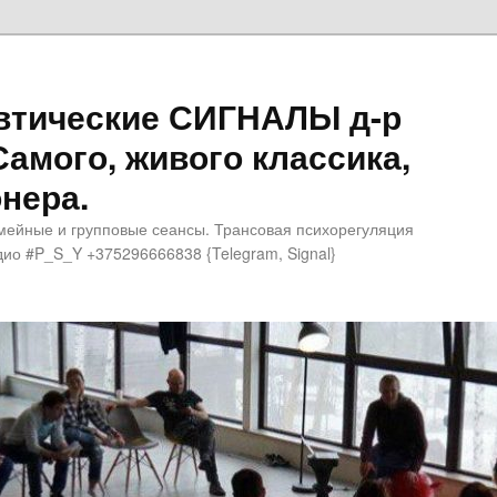
втические СИГНАЛЫ д-р
Самого, живого классика,
нера.
мейные и групповые сеансы. Трансовая психорегуляция
ио #P_S_Y +375296666838 {Telegram, Signal}