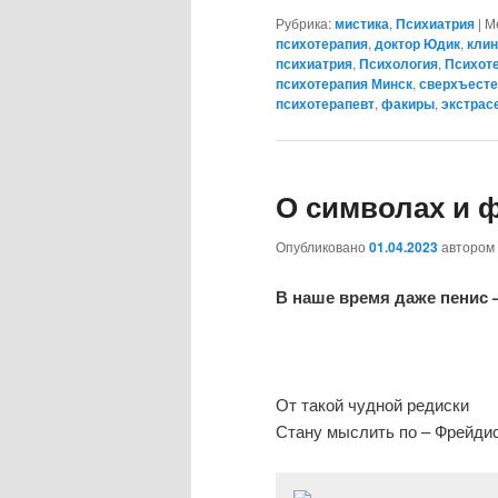
Рубрика:
мистика
,
Психиатрия
|
М
психотерапия
,
доктор Юдик
,
клин
психиатрия
,
Психология
,
Психоте
психотерапия Минск
,
сверхъесте
психотерапевт
,
факиры
,
экстрас
О символах и 
Опубликовано
01.04.2023
автором
В наше время даже пенис 
От такой чудной редиски
Стану мыслить по – Фрейдис