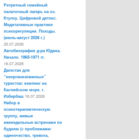
Ретритный семейный
палаточный лагерь на оз.
Ктулху. Цифровой детокс.
Медитативные практики
психорегуляции. Походы.
(июль-август 2026 г.)
25.07.2026
Автобиография д-ра Юдика.
Начало. 1965-1971 гг.
16.07.2026
Дагестан для
“неорганизованных”
туристов: кемпинг на
Каспийском море. г.
Избербаш
16.07.2026
Набор в
психотерапевтическую
группу, живые
еженедельные встречами по
будням (с проблемами:
одиночество, тревога,