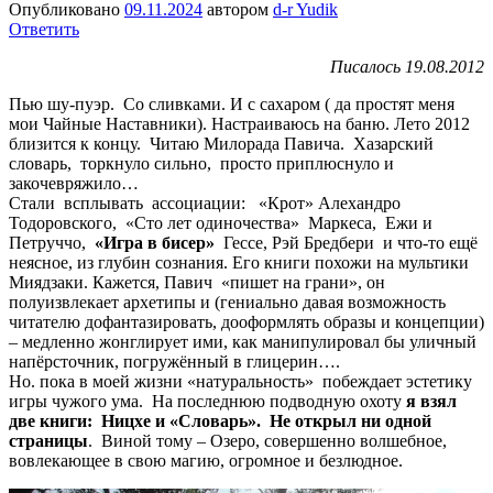
Опубликовано
09.11.2024
автором
d-r Yudik
Ответить
Писалось 19.08.2012
Пью шу-пуэр. Со сливками. И с сахаром ( да простят меня
мои Чайные Наставники). Настраиваюсь на баню. Лето 2012
близится к концу. Читаю Милорада Павича. Хазарский
словарь, торкнуло сильно, просто приплюснуло и
закочевряжило…
Стали всплывать ассоциации: «Крот» Алехандро
Тодоровского, «Сто лет одиночества» Маркеса, Ежи и
Петруччо,
«Игра в бисер»
Гессе, Рэй Бредбери и что-то ещё
неясное, из глубин сознания. Его книги похожи на мультики
Миядзаки. Кажется, Павич «пишет на грани», он
полуизвлекает архетипы и (гениально давая возможность
читателю дофантазировать, дооформлять образы и концепции)
– медленно жонглирует ими, как манипулировал бы уличный
напёрсточник, погружённый в глицерин….
Но. пока в моей жизни «натуральность» побеждает эстетику
игры чужого ума. На последнюю подводную охоту
я взял
две книги: Ницхе и «Словарь». Не открыл ни одной
страницы
. Виной тому – Озеро, совершенно волшебное,
вовлекающее в свою магию, огромное и безлюдное.