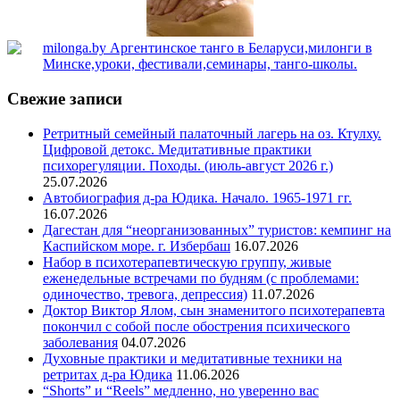
Свежие записи
Ретритный семейный палаточный лагерь на оз. Ктулху.
Цифровой детокс. Медитативные практики
психорегуляции. Походы. (июль-август 2026 г.)
25.07.2026
Автобиография д-ра Юдика. Начало. 1965-1971 гг.
16.07.2026
Дагестан для “неорганизованных” туристов: кемпинг на
Каспийском море. г. Избербаш
16.07.2026
Набор в психотерапевтическую группу, живые
еженедельные встречами по будням (с проблемами:
одиночество, тревога, депрессия)
11.07.2026
Доктор Виктор Ялом, сын знаменитого психотерапевта
покончил с собой после обострения психического
заболевания
04.07.2026
Духовные практики и медитативные техники на
ретритах д-ра Юдика
11.06.2026
“Shorts” и “Reels” медленно, но уверенно вас