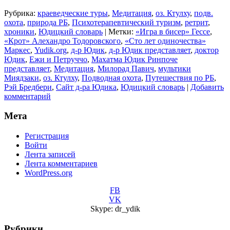
Рубрика:
краеведческие туры
,
Медитация
,
оз. Ктулху
,
подв.
охота
,
природа РБ
,
Психотерапевтический туризм
,
ретрит
,
хроники
,
Юдицкий словарь
|
Метки:
«Игра в бисер» Гессе
,
«Крот» Алехандро Тодоровского
,
«Сто лет одиночества»
Маркес
,
Yudik.org
,
д-р Юдик
,
д-р Юдик представляет
,
доктор
Юдик
,
Ежи и Петруччо
,
Махатма Юдик Ринпоче
представляет
,
Медитация
,
Милорад Павич
,
мультики
Миядзаки
,
оз. Ктулху
,
Подводная охота
,
Путешествия по РБ
,
Рэй Бредбери
,
Сайт д-ра Юдика
,
Юдицкий словарь
|
Добавить
комментарий
Мета
Регистрация
Войти
Лента записей
Лента комментариев
WordPress.org
FB
VK
Skype: dr_ydik
Рубрики