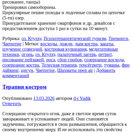
рисование, танцы)
Тренировки самообороны.
Циркулярные пешие походы и лодочные сплавы по цепочке
(5-ти) озер.
Принудительное хранение смартфонов и др. девайсов с
предоставлением доступа 1 раз в сутки на 10 минут.
Рубрика:
оз. Ктулху
,
Психотерапевтический туризм
,
Тренинги
,
Чаепитие
|
Метки:
восходы
,
дожди
,
дым костра
,
закаты
,
изучение созвездий
,
костровая кулинария
,
медитативные
техники
,
огонь
,
оз. Ктулху
,
палаточный лагерь
,
ретрит
,
рисование пейзажей
,
роса
,
сбор грибов
,
созерцание восхода
,
созерцание костра
,
Телесная терапия
,
тенсёгрити
,
туманы
,
фри
дайвинг
,
цигун
,
Чаепитие
,
Шахматы open air
|
Добавить
комментарий
Терапия костром
Опубликовано
13.03.2026
автором
d-r Yudik
Ответить
Созерцание открытого огня, даже в светлое время суток
завораживает и успокаивает людей. Они становятся
задумчивы, погружаются в свои размышления, обращаются к
своему внутреннему миру. И не использовать эти свойства