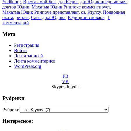
Yudik.org
,
Время - мой Бог.
,
д-р Юдик
,
д-р Юдик представляет
,
доктор Юдик
,
Махатма Юдик Ринпоче комментирует
,
Махатма Юдик Ринпоче представляет
,
оз. Ктулху
,
Подводная
охота
,
ретрит
,
Сайт д-ра Юдика
,
Юдицкий словарь
|
1
комментарий
Мета
Регистрация
Войти
Лента записей
Лента комментариев
WordPress.org
FB
VK
Skype: dr_ydik
Рубрики
Рубрики
Интересное: