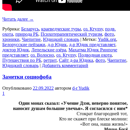
Читать далее
→
Рубрика:
Беларусь
,
краеведческие туры
,
оз. Ктулху
,
подв.
охота
,
природа РБ
,
Психотерапевтический туризм
,
фото
,
хроники
,
Чаепитие
,
Юдицкий словарь
|
Метки:
Yudik.org
,
Белорусские пейзажи
,
д-р Юдик
,
д-р Юдик представляет
,
доктор Юдик
,
Лепельские озёра
,
Махатма Юдик Ринпоче
представляет
,
оз. Волосно
,
оз. Ктулху
,
Подводная охота
,
Путешествия по РБ
,
ретрит
,
Сайт д-ра Юдика
,
фото
,
Чаепитие
,
Юдицкий словарь
|
Добавить комментарий
Заметки социофоба
Опубликовано
22.09.2022
автором
d-r Yudik
1
Один монах сказал: «Учение Дзэн, неверно понятое,
наносит душам большие увечья». Я согласился с ним*
Стократ благородней тот,
Кто не скажет при блеске молнии:
«Вот она, наша жизнь!»
Мацуо Басё