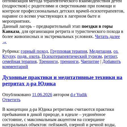
оптимизация метода терапевтического взаимодействия детей
(подростков) с родителями и сверстниками при помощи и
контроле профессиональных детских врачей-психотерапевтов,
наравне со всеми участвующих в лагерном быте и
мероприятиях.
Данный лагерь – предварительный этап
поездки в горы
Кавказа
, для организации ретрита и туристического похода в
более живописных и экстремальных условиях.
Читать далее
→
Рубрика:
горный поход
,
Групповая терапия
,
Медитация
,
оз.
Ктулху
,
подв. охота
,
Психотерапевтический туризм
,
ретрит
,
семейная терапия
,
Тренинги
,
тренинги
,
Чаепитие
|
Добавить
комментарий
Духовные практики и медитативные техники на
ретритах д-ра Юдика
Опубликовано
11.06.2026
автором
d-r Yudik
Ответить
В концепции д-ра Юдика ретритами считаются практики
пребывания в дикой природе, в идеале – уединённое
состояние, с максимальным акцентом на созерцание
натуральных объектов: пейзажей, озерной и речной воды,