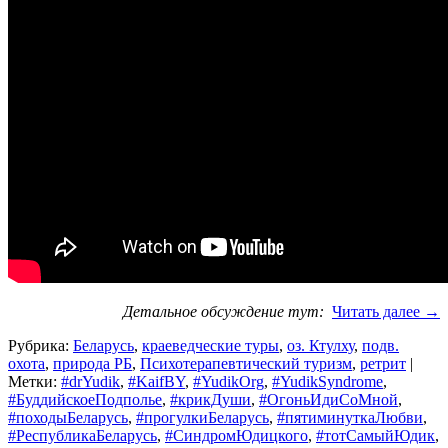
Детальное обсуждение тут:
Читать далее
→
Рубрика:
Беларусь
,
краеведческие туры
,
оз. Ктулху
,
подв.
охота
,
природа РБ
,
Психотерапевтический туризм
,
ретрит
|
Метки:
#‎drYudik
,
#KaifBY
,
#YudikOrg
,
#YudikSyndrome
,
#БуддийскоеПодполье
,
#крикДуши
,
#ОгоньИдиСоМной
,
#походыБеларусь
,
#прогулкиБеларусь
,
#‎пятиминуткаЛюбви
,
#РеспубликаБеларусь
,
#СиндромЮдицкого
,
#тотСамыйЮдик
,