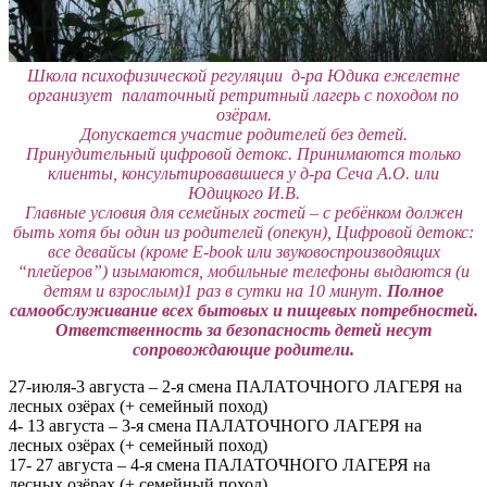
Школа психофизической регуляции д-ра Юдика ежелетне
организует палаточный
ретритный
лагерь с походом по
озёрам.
Допускается участие родителей без детей.
Принудительный цифровой детокс. Принимаются только
клиенты, консультировавшиеся у д-ра Сеча А.О. или
Юдицкого И.В.
Главные условия для семейных гостей – с ребёнком должен
быть хотя бы один из родителей (опекун), Цифровой детокс:
все девайсы (кроме Е-book или звуковоспроизводящих
“плейеров”) изымаются, мобильные телефоны выдаются (и
детям и взрослым)1 раз в сутки на 10 минут.
Полное
самообслуживание всех бытовых и пищевых потребностей.
Ответственность за безопасность детей несут
сопровождающие родители.
27-июля-3 августа – 2-я смена ПАЛАТОЧНОГО ЛАГЕРЯ на
лесных озёрах (+ семейный поход)
4- 13 августа – 3-я смена ПАЛАТОЧНОГО ЛАГЕРЯ на
лесных озёрах (+ семейный поход)
17- 27 августа – 4-я смена ПАЛАТОЧНОГО ЛАГЕРЯ на
лесных озёрах (+ семейный поход)