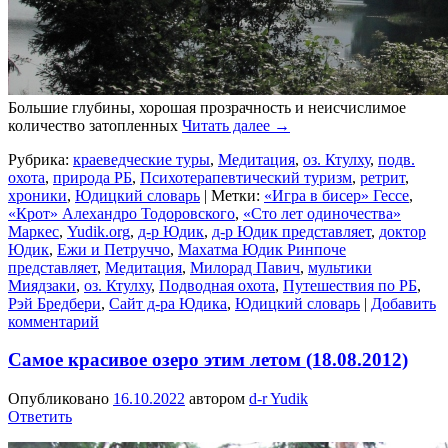
Большие глубины, хорошая прозрачность и неисчислимое
количество затопленных
Читать далее
→
Рубрика:
краеведческие туры
,
Медитация
,
оз. Ктулху
,
подв.
охота
,
природа РБ
,
Психотерапевтический туризм
,
ретрит
,
хроники
,
Юдицкий словарь
|
Метки:
«Игра в бисер» Гессе
,
«Крот» Алехандро Тодоровского
,
«Сто лет одиночества»
Маркес
,
Yudik.org
,
д-р Юдик
,
д-р Юдик представляет
,
доктор
Юдик
,
Ежи и Петруччо
,
Махатма Юдик Ринпоче
представляет
,
Медитация
,
Милорад Павич
,
мультики
Миядзаки
,
оз. Ктулху
,
Подводная охота
,
Путешествия по РБ
,
Рэй Бредбери
,
Сайт д-ра Юдика
,
Юдицкий словарь
|
Добавить
комментарий
Самое красивое озеро этим летом (18.08.2012)
Опубликовано
16.10.2022
автором
d-r Yudik
Ответить