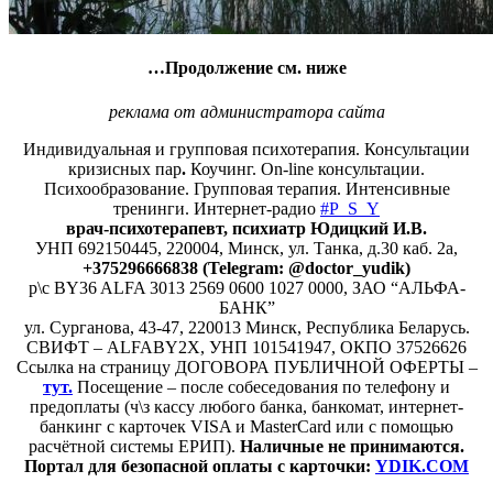
…Продолжение см. ниже
реклама от администратора сайта
Индивидуальная и групповая психотерапия. Консультации
кризисных пар
.
Коучинг. On-line консультации.
Психообразование. Групповая терапия. Интенсивные
тренинги. Интернет-радио
#P_S_Y
врач-психотерапевт, психиатр Юдицкий И.В.
УНП 692150445, 220004, Минск,
ул. Танка, д.30 каб. 2а,
+375296666838 (Telegram: @doctor_yudik)
р\с BY36 ALFA 3013 2569 0600 1027 0000, ЗАО “АЛЬФА-
БАНК”
ул. Сурганова, 43-47, 220013 Минск, Республика Беларусь.
СВИФТ – ALFABY2X, УНП 101541947, ОКПО 37526626
Ссылка на страницу ДОГОВОРА ПУБЛИЧНОЙ ОФЕРТЫ –
тут.
Посещение – после собеседования по телефону и
предоплаты (ч\з кассу любого банка, банкомат, интернет-
банкинг с карточек VISA и MasterCard или с помощью
расчётной системы ЕРИП).
Наличные не принимаются.
Портал для безопасной оплаты с карточки:
YDIK.COM