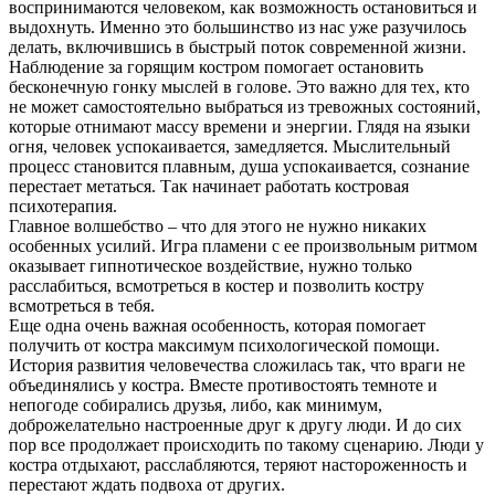
воспринимаются человеком, как возможность остановиться и
выдохнуть. Именно это большинство из нас уже разучилось
делать, включившись в быстрый поток современной жизни.
Наблюдение за горящим костром помогает остановить
бесконечную гонку мыслей в голове. Это важно для тех, кто
не может самостоятельно выбраться из тревожных состояний,
которые отнимают массу времени и энергии. Глядя на языки
огня, человек успокаивается, замедляется. Мыслительный
процесс становится плавным, душа успокаивается, сознание
перестает метаться. Так начинает работать костровая
психотерапия.
Главное волшебство – что для этого не нужно никаких
особенных усилий. Игра пламени с ее произвольным ритмом
оказывает гипнотическое воздействие, нужно только
расслабиться, всмотреться в костер и позволить костру
всмотреться в тебя.
Еще одна очень важная особенность, которая помогает
получить от костра максимум психологической помощи.
История развития человечества сложилась так, что враги не
объединялись у костра. Вместе противостоять темноте и
непогоде собирались друзья, либо, как минимум,
доброжелательно настроенные друг к другу люди. И до сих
пор все продолжает происходить по такому сценарию. Люди у
костра отдыхают, расслабляются, теряют настороженность и
перестают ждать подвоха от других.