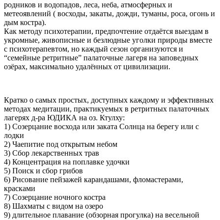
родников и водопадов, леса, неба, атмосферных и
метеоявлений ( восходы, закаты, дожди, туманы, роса, огонь и
дым костра).
Как методу психотерапии, предпочтение отдаётся выездам в
укромные, живописные и безлюдные уголки природы вместе
с психотерапевтом, но каждый сезон организуются и
“семейные ретритные” палаточные лагеря на заповедных
озёрах, максимально удалённых от цивилизации.
Кратко о самых простых, доступных каждому и эффективных
методах медитации, практикуемых в ретритных палаточных
лагерях д-ра ЮДИКА на оз. Ктулху:
1) Созерцание восхода или заката Солнца на берегу или с
лодки
2) Чаепитие под открытым небом
3) Сбор лекарственных трав
4) Концентрация на поплавке удочки
5) Поиск и сбор грибов
6) Рисование пейзажей карандашами, фломастерами,
красками
7) Созерцание ночного костра
8) Шахматы с видом на озеро
9) длительное плавание (обзорная прогулка) на весельной