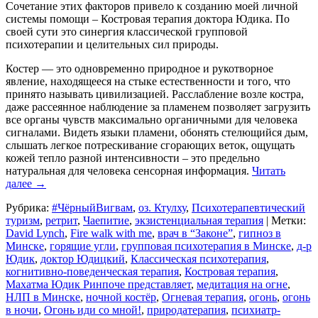
Сочетание этих факторов привело к созданию моей личной
системы помощи – Костровая терапия доктора Юдика. По
своей сути это синергия классической групповой
психотерапии и целительных сил природы.
Костер — это одновременно природное и рукотворное
явление, находящееся на стыке естественности и того, что
принято называть цивилизацией. Расслабление возле костра,
даже рассеянное наблюдение за пламенем позволяет загрузить
все органы чувств максимально органичными для человека
сигналами. Видеть языки пламени, обонять стелющийся дым,
слышать легкое потрескивание сгорающих веток, ощущать
кожей тепло разной интенсивности – это предельно
натуральная для человека сенсорная информация.
Читать
далее
→
Рубрика:
#ЧёрныйВигвам
,
оз. Ктулху
,
Психотерапевтический
туризм
,
ретрит
,
Чаепитие
,
экзистенциальная терапия
|
Метки:
David Lynch
,
Fire walk with me
,
врач в “Законе”
,
гипноз в
Минске
,
горящие угли
,
групповая психотерапия в Минске
,
д-р
Юдик
,
доктор Юдицкий
,
Классическая психотерапия
,
когнитивно-поведенческая терапия
,
Костровая терапия
,
Махатма Юдик Ринпоче представляет
,
медитация на огне
,
НЛП в Минске
,
ночной костёр
,
Огневая терапия
,
огонь
,
огонь
в ночи
,
Огонь иди со мной!
,
природатерапия
,
психиатр-