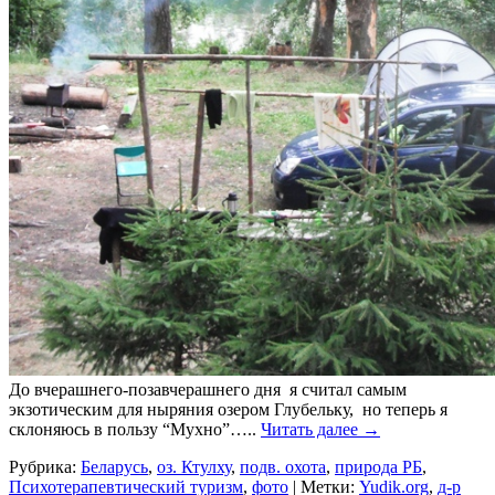
До вчерашнего-позавчерашнего дня я считал самым
экзотическим для ныряния озером Глубельку, но теперь я
склоняюсь в пользу “Мухно”…..
Читать далее
→
Рубрика:
Беларусь
,
оз. Ктулху
,
подв. охота
,
природа РБ
,
Психотерапевтический туризм
,
фото
|
Метки:
Yudik.org
,
д-р