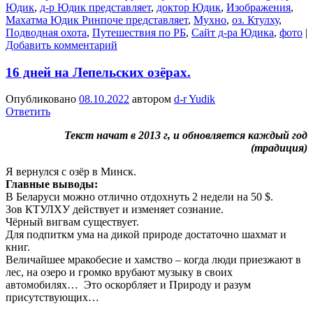
Юдик
,
д-р Юдик представляет
,
доктор Юдик
,
Изображения
,
Махатма Юдик Ринпоче представляет
,
Мухно
,
оз. Ктулху
,
Подводная охота
,
Путешествия по РБ
,
Сайт д-ра Юдика
,
фото
|
Добавить комментарий
16 дней на Лепельских озёрах.
Опубликовано
08.10.2022
автором
d-r Yudik
Ответить
Текст начат в 2013 г, и обновляется каждый год
(традиция)
Я вернулся с озёр в Минск.
Главные выводы:
В Беларуси можно отлично отдохнуть 2 недели на 50 $.
Зов КТУЛХУ действует и изменяет сознание.
Чёрный вигвам существует.
Для подпиткм ума на дикой природе достаточно шахмат и
книг.
Величайшее мракобесие и хамство – когда люди приезжают в
лес, на озеро и громко врубают музыку в своих
автомобилях… Это оскорбляет и Природу и разум
присутствующих…