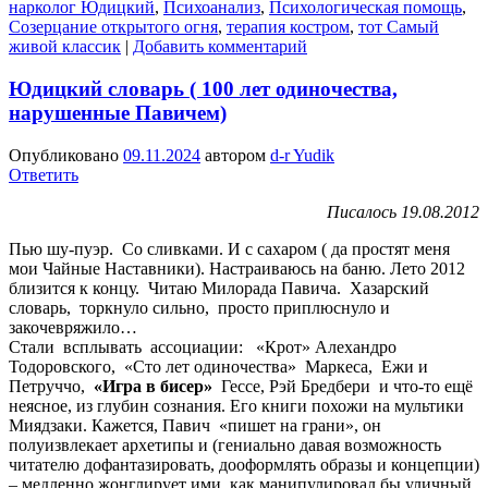
нарколог Юдицкий
,
Психоанализ
,
Психологическая помощь
,
Созерцание открытого огня
,
терапия костром
,
тот Самый
живой классик
|
Добавить комментарий
Юдицкий словарь ( 100 лет одиночества,
нарушенные Павичем)
Опубликовано
09.11.2024
автором
d-r Yudik
Ответить
Писалось 19.08.2012
Пью шу-пуэр. Со сливками. И с сахаром ( да простят меня
мои Чайные Наставники). Настраиваюсь на баню. Лето 2012
близится к концу. Читаю Милорада Павича. Хазарский
словарь, торкнуло сильно, просто приплюснуло и
закочевряжило…
Стали всплывать ассоциации: «Крот» Алехандро
Тодоровского, «Сто лет одиночества» Маркеса, Ежи и
Петруччо,
«Игра в бисер»
Гессе, Рэй Бредбери и что-то ещё
неясное, из глубин сознания. Его книги похожи на мультики
Миядзаки. Кажется, Павич «пишет на грани», он
полуизвлекает архетипы и (гениально давая возможность
читателю дофантазировать, дооформлять образы и концепции)
– медленно жонглирует ими, как манипулировал бы уличный