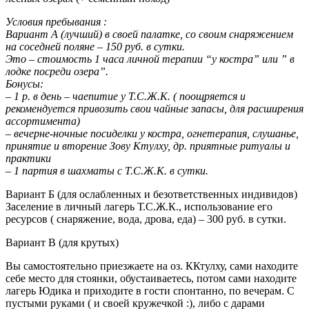
Условия пребывания :
Вариант А (лучший) в своей палатке, со своим снаряжением
на соседней поляне – 150 руб. в сутки.
Это – стоимость 1 часа личной терапии “у костра” или ” в
лодке посреди озера”.
Бонусы:
– 1 р. в день – чаепитие у Т.С.Ж.К. ( поощряется и
рекомендуется привозить свои чайные запасы, для расширения
ассортимента)
– вечерне-ночные посиделки у костра, огнетерапия, слушанье,
принятие и вторение Зову Ктулху, др. приятные ритуалы и
практики
– 1 партия в шахматы с Т.С.Ж.К. в сутки.
Вариант Б (для ослабленных и безответственных индивидов)
Заселение в личный лагерь Т.С.Ж.К., использование его
ресурсов ( снаряжение, вода, дрова, еда) – 300 руб. в сутки.
Вариант В (для крутых)
Вы самостоятельно приезжаете на оз. ККтулху, сами находите
себе место для стоянки, обустаиваетесь, потом сами находите
лагерь Юдика и приходите в гости спонтанно, по вечерам. С
пустыми руками ( и своей кружечкой :), либо с дарами