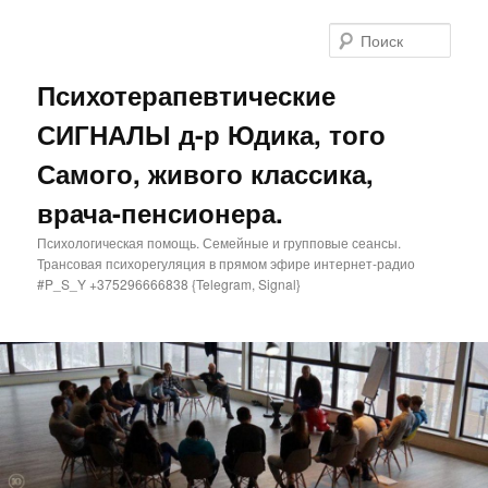
Поис
Психотерапевтические
СИГНАЛЫ д-р Юдика, того
Самого, живого классика,
врача-пенсионера.
Психологическая помощь. Семейные и групповые сеансы.
Трансовая психорегуляция в прямом эфире интернет-радио
#P_S_Y +375296666838 {Telegram, Signal}