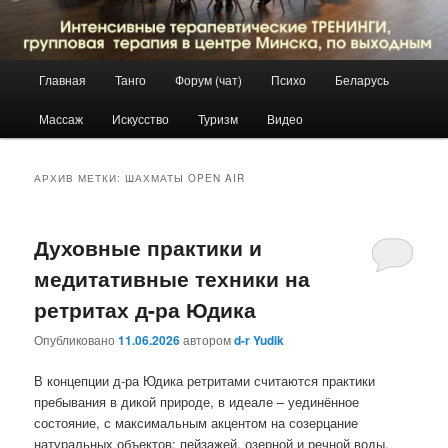
Главное
Главная
Танго
Форум (чат)
Психо
Беларусь
Перейти
Перейти
меню
Массаж
Искусство
Туризм
Видео
к
к
основному
дополнительному
АРХИВ МЕТКИ:
ШАХМАТЫ OPEN AIR
содержимому
содержимому
Духовные практики и
медитативные техники на
ретритах д-ра Юдика
Опубликовано
11.06.2026
автором
d-r Yudik
В концепции д-ра Юдика ретритами считаются практики
пребывания в дикой природе, в идеале – уединённое
состояние, с максимальным акцентом на созерцание
натуральных объектов: пейзажей, озерной и речной воды,