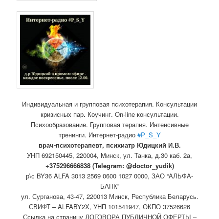
Индивидуальная и групповая психотерапия. Консультации
кризисных пар
.
Коучинг. On-line консультации.
Психообразование. Групповая терапия. Интенсивные
тренинги. Интернет-радио
#P_S_Y
врач-психотерапевт, психиатр Юдицкий И.В.
УНП 692150445, 220004, Минск,
ул. Танка, д.30 каб. 2а,
+375296666838 (Telegram: @doctor_yudik)
р\с BY36 ALFA 3013 2569 0600 1027 0000, ЗАО “АЛЬФА-
БАНК”
ул. Сурганова, 43-47, 220013 Минск, Республика Беларусь.
СВИФТ – ALFABY2X, УНП 101541947, ОКПО 37526626
Ссылка на страницу ДОГОВОРА ПУБЛИЧНОЙ ОФЕРТЫ –