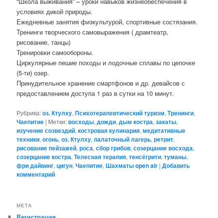
“Школа выживания” – уроки навыков жизнеобеспечения в
условиях дикой природы.
Ежедневные занятия физкультурой, спортивные состязания.
Тренинги творческого самовыражения ( драмтеатр,
рисование, танцы)
Тренировки самообороны.
Циркулярные пешие походы и лодочные сплавы по цепочке
(5-ти) озер.
Принудительное хранение смартфонов и др. девайсов с
предоставлением доступа 1 раз в сутки на 10 минут.
Рубрика:
оз. Ктулху
,
Психотерапевтический туризм
,
Тренинги
,
Чаепитие
|
Метки:
восходы
,
дожди
,
дым костра
,
закаты
,
изучение созвездий
,
костровая кулинария
,
медитативные
техники
,
огонь
,
оз. Ктулху
,
палаточный лагерь
,
ретрит
,
рисование пейзажей
,
роса
,
сбор грибов
,
созерцание восхода
,
созерцание костра
,
Телесная терапия
,
тенсёгрити
,
туманы
,
фри дайвинг
,
цигун
,
Чаепитие
,
Шахматы open air
|
Добавить
комментарий
МЕТА
Регистрация