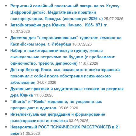
Ретритный семейный палаточный лагерь на оз. Ктулху.
Цифровой детокс. Медитативные практики
психорегуляции. Походы. (июль-август 2026 г.)
25.07.2026
Автобиография д-ра Юдика. Начало. 1965-1971 гг.
16.07.2026
Дагестан для “неорганизованных” туристов: кемпинг на
Каспийском море. г. Избербаш
16.07.2026
Набор в психотерапевтическую группу, живые
еженедельные встречами по будням (с проблемами:
одиночество, тревога, депрессия)
11.07.2026
Доктор Виктор Ялом, сын знаменитого психотерапевта
покончил с собой после обострения психического
заболевания
04.07.2026
Духовные практики и медитативные техники на ретритах
д-ра Юдика
11.06.2026
“Shorts” и “Reels” медленно, но уверенно вас
превращают в идиотов.
05.06.2026
Интеллектуальная деградация и формирование
высокоразвитого интеллекта
03.06.2026
Невероятный РОСТ ПСИХИЧЕСКИХ РАССТРОЙСТВ в 21
веке
31.05.2026