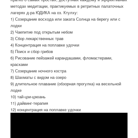
методах медитации, практикуемых в ретритных палаточных
лагерях д-ра ЮДИКА на оз. Ктулху:
1) Созерцание восхода или заката Солнца на берегу или с
лодки
2) Чаепитие под открытым небом
3) Сбор лекарственных трав
4) Концентрация на поплавке удочки
5) Поиск и сбор грибов
6) Рисование пейзажей карандашами, фломастерами,
красками
7) Созерцание ночного костра
8) Шахматы с видом на озеро
9) длительное плавание (обзорная прогулка) на весельной
лодке
10) тай-цзи-цзюань
11) дайвинг-терапия
12) концентрация на поплавке удочки