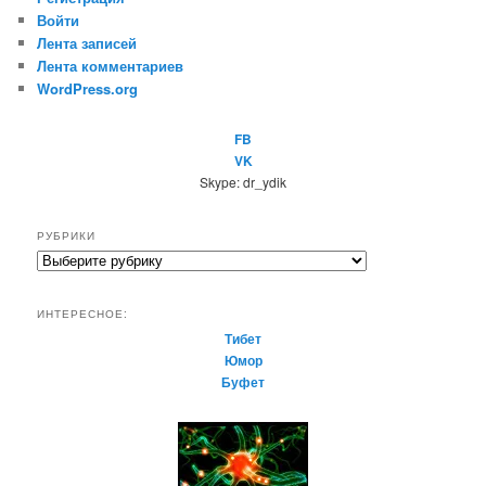
Войти
Лента записей
Лента комментариев
WordPress.org
FB
VK
Skype: dr_ydik
РУБРИКИ
Р
у
б
ИНТЕРЕСНОЕ:
р
Тибет
и
Юмор
к
Буфет
и