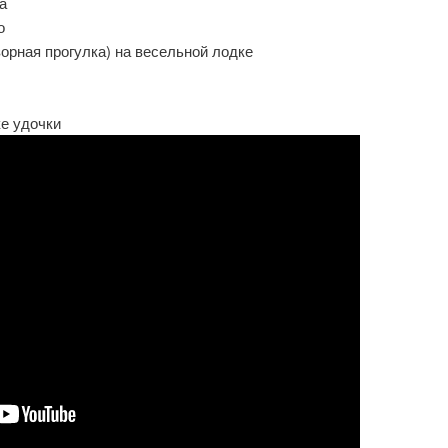
а
о
зорная прогулка) на весельной лодке
ке удочки