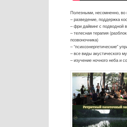
Полезными, несомненно, во 
– разведение, поддержка ко
– фри дайвинг с подводной 
– телесная терапия (разбло
позвоночника)
– “психоэнергетические” упр
– все виды акустического му
– изучение ночного неба и с