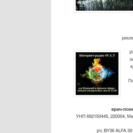
рекл
И
п
к
Пс
врач-псих
УНП 692150445, 220004, М
р\с BY36 ALFA 3