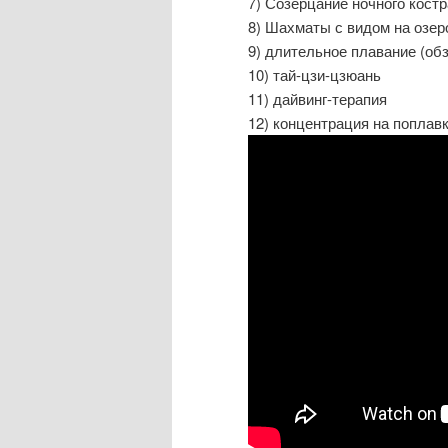
7) Созерцание ночного костр
8) Шахматы с видом на озер
9) длительное плавание (об
10) тай-цзи-цзюань
11) дайвинг-терапия
12) концентрация на поплав