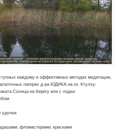
оступных каждому и эффективных методах медитации,
алаточных лагерях д-ра ЮДИКА на оз. Ктулху:
заката Солнца на берегу или с лодки
небом
е удочки
андашами, фломастерами, красками