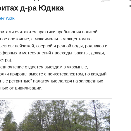
ритах д-ра Юдика
d-r Yudik
ритами считаются практики пребывания в дикой
нное состояние, с максимальным акцентом на
ектов: пейзажей, озерной и речной воды, родников и
осферных и метеоявлений ( восходы, закаты, дожди,
стра).
редпочтение отдаётся выездам в укромные,
олки природы вместе с психотерапевтом, но каждый
йные ретритные” палаточные лагеря на заповедных
ных от цивилизации.