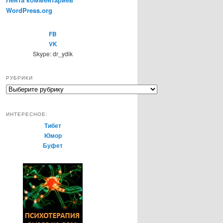
WordPress.org
FB
VK
Skype: dr_ydik
РУБРИКИ
Р
у
б
ИНТЕРЕСНОЕ:
р
Тибет
и
Юмор
к
Буфет
и