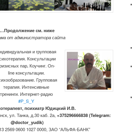
…Продолжение см. ниже
ама от администратора сайта
ндивидуальная и групповая
сихотерапия. Консультации
ризисных пар
.
Коучинг. On-
line консультации.
ихообразование. Групповая
терапия. Интенсивные
тренинги. Интернет-радио
#P_S_Y
отерапевт, психиатр Юдицкий И.В.
инск,
ул. Танка, д.30 каб. 2а,
+375296666838 (Telegram:
@doctor_yudik)
013 2569 0600 1027 0000, ЗАО “АЛЬФА-БАНК”