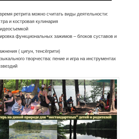
время ретрита можно считать виды деятельности:
стра и костровая кулинария
видеосъемкой
кировка функциональных зажимов – блоков суставов и
ажнения ( цигун, тенсёгрити)
зыкального творчества: пение и игра на инструментах
озвездий