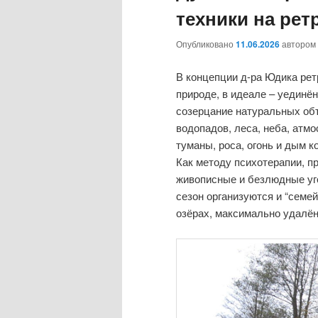
техники на рет
Опубликовано
11.06.2026
автором
В концепции д-ра Юдика рет
природе, в идеале – уединё
созерцание натуральных объ
водопадов, леса, неба, атм
туманы, роса, огонь и дым ко
Как методу психотерапии, п
живописные и безлюдные уг
сезон организуются и “семе
озёрах, максимально удалён