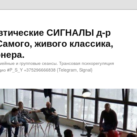
втические СИГНАЛЫ д-р
Самого, живого классика,
нера.
мейные и групповые сеансы. Трансовая психорегуляция
ио #P_S_Y +375296666838 {Telegram, Signal}