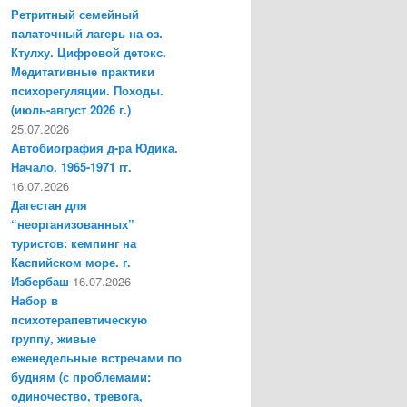
Ретритный семейный
палаточный лагерь на оз.
Ктулху. Цифровой детокс.
Медитативные практики
психорегуляции. Походы.
(июль-август 2026 г.)
25.07.2026
Автобиография д-ра Юдика.
Начало. 1965-1971 гг.
16.07.2026
Дагестан для
“неорганизованных”
туристов: кемпинг на
Каспийском море. г.
Избербаш
16.07.2026
Набор в
психотерапевтическую
группу, живые
еженедельные встречами по
будням (с проблемами:
одиночество, тревога,