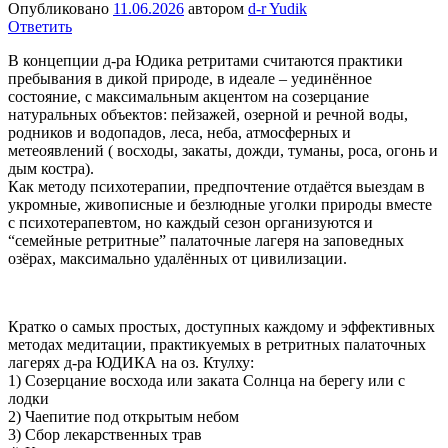
Опубликовано
11.06.2026
автором
d-r Yudik
Ответить
В концепции д-ра Юдика ретритами считаются практики
пребывания в дикой природе, в идеале – уединённое
состояние, с максимальным акцентом на созерцание
натуральных объектов: пейзажей, озерной и речной воды,
родников и водопадов, леса, неба, атмосферных и
метеоявлений ( восходы, закаты, дожди, туманы, роса, огонь и
дым костра).
Как методу психотерапии, предпочтение отдаётся выездам в
укромные, живописные и безлюдные уголки природы вместе
с психотерапевтом, но каждый сезон организуются и
“семейные ретритные” палаточные лагеря на заповедных
озёрах, максимально удалённых от цивилизации.
Кратко о самых простых, доступных каждому и эффективных
методах медитации, практикуемых в ретритных палаточных
лагерях д-ра ЮДИКА на оз. Ктулху:
1) Созерцание восхода или заката Солнца на берегу или с
лодки
2) Чаепитие под открытым небом
3) Сбор лекарственных трав