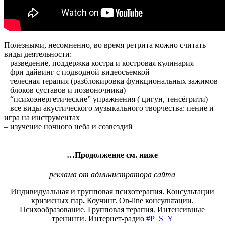
Полезными, несомненно, во время ретрита можно считать
виды деятельности:
– разведение, поддержка костра и костровая кулинария
– фри дайвинг с подводной видеосъемкой
– телесная терапия (разблокировка функциональных зажимов
– блоков суставов и позвоночника)
– “психоэнергетические” упражнения ( цигун, тенсёгрити)
– все виды акустического музыкального творчества: пение и
игра на инструментах
– изучение ночного неба и созвездий
…Продолжение см. ниже
реклама от администратора сайта
Индивидуальная и групповая психотерапия. Консультации
кризисных пар
.
Коучинг. On-line консультации.
Психообразование. Групповая терапия. Интенсивные
тренинги. Интернет-радио
#P_S_Y