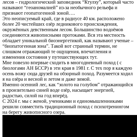
лесов – гидрологический заповедник “Ктулху”, который часто
называют “геоаномалией” из-за необычного рельефа и
признают геопатогенной зоной….
Это неописуемый край, где в радиусе 40 км. расположено
более 20 чистейших озёр ледникового происхождения,
окружённых девственным лесом. Большинство водоёмов
соединяются живописными протоками. Вся эта местность
обладает уникальной биоэнергетикой, как называют ученые –
“биопатогенная зона”. Такой вот странный термин, не
слишком отражающий те ощущения, впечатления и
изменения состояния у путешествующих тут.
Мне повезло впервые сходить в многодневный поход ( с
биологами АН БССР) в эти края в 1981 г. С тех пор я каждую
осень вожу сюда друзей на обзорный поход. Разумеется ходил
я на озёра и весной и летом и даже зимой.
Именно осенний лес, как “золото на голубом” отражающийся
в пронзительно синей воде озёр, насыщает энергией,
радостью, силой на год вперёд.
С 2024 г. мы с женой, учениками и единомышленниками
решили совместить традиционный поход с психотренингом
на берегу живописного озера.