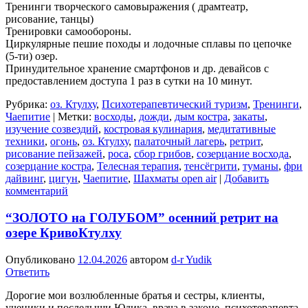
Тренинги творческого самовыражения ( драмтеатр,
рисование, танцы)
Тренировки самообороны.
Циркулярные пешие походы и лодочные сплавы по цепочке
(5-ти) озер.
Принудительное хранение смартфонов и др. девайсов с
предоставлением доступа 1 раз в сутки на 10 минут.
Рубрика:
оз. Ктулху
,
Психотерапевтический туризм
,
Тренинги
,
Чаепитие
|
Метки:
восходы
,
дожди
,
дым костра
,
закаты
,
изучение созвездий
,
костровая кулинария
,
медитативные
техники
,
огонь
,
оз. Ктулху
,
палаточный лагерь
,
ретрит
,
рисование пейзажей
,
роса
,
сбор грибов
,
созерцание восхода
,
созерцание костра
,
Телесная терапия
,
тенсёгрити
,
туманы
,
фри
дайвинг
,
цигун
,
Чаепитие
,
Шахматы open air
|
Добавить
комментарий
“ЗОЛОТО на ГОЛУБОМ” осенний ретрит на
озере КривоКтулху
Опубликовано
12.04.2026
автором
d-r Yudik
Ответить
Дорогие мои возлюбленные братья и сестры, клиенты,
ученики и последыши Юдика, врача в законе, психотерапевта