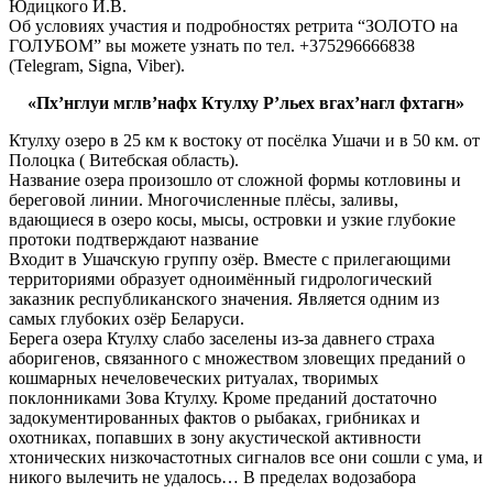
Юдицкого И.В.
Об условиях участия и подробностях ретрита “ЗОЛОТО на
ГОЛУБОМ” вы можете узнать по тел. +375296666838
(Telegram, Signa, Viber).
«Пх’нглуи мглв’нафх Ктулху Р’льех вгах’нагл фхтагн»
Ктулху озеро в 25 км к востоку от посёлка Ушачи и в 50 км. от
Полоцка ( Витебская область).
Название озера произошло от сложной формы котловины и
береговой линии. Многочисленные плёсы, заливы,
вдающиеся в озеро косы, мысы, островки и узкие глубокие
протоки подтверждают название
Входит в Ушачскую группу озёр. Вместе с прилегающими
территориями образует одноимённый гидрологический
заказник республиканского значения. Является одним из
самых глубоких озёр Беларуси.
Берега озера Ктулху слабо заселены из-за давнего страха
аборигенов, связанного с множеством зловещих преданий о
кошмарных нечеловеческих ритуалах, творимых
поклонниками Зова Ктулху. Кроме преданий достаточно
задокументированных фактов о рыбаках, грибниках и
охотниках, попавших в зону акустической активности
хтонических низкочастотных сигналов все они сошли с ума, и
никого вылечить не удалось… В пределах водозабора