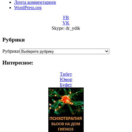
Лента комментариев
WordPress.org
FB
VK
Skype: dr_ydik
Рубрики
Рубрики
Интересное:
Тибет
Юмор
Буфет