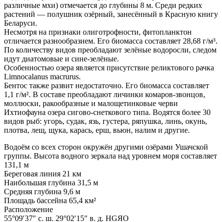
различные мхи) отмечается до глубины 8 м. Среди редких
растений — полушник озёрный, занесённый в Красную книгу
Беларуси.
Несмотря на признаки олиготрофности, фитопланктон
отличается разнообразием. Его биомасса составляет 28,68 г/м³.
По количеству видов преобладают зелёные водоросли, следом
идут диатомовые и сине-зелёные.
Особенностью озера является присутствие реликтового рачка
Limnocalanus macrurus.
Бентос также развит недостаточно. Его биомасса составляет
1,1 г/м². В составе преобладают личинки комаров-звонцов,
моллюски, ракообразные и малощетинковые черви
Ихтиофауна озера сигово-снеткового типа. Водятся более 30
видов рыб: угорь, судак, язь, густера, ряпушка, линь, окунь,
плотва, лещ, щука, карась, ерш, вьюн, налим и другие.
Водоём со всех сторон окружён другими озёрами Ушачской
группы. Высота водного зеркала над уровнем моря составляет
131,1 м
Береговая линия 21 км
Наибольшая глубина 31,5 м
Средняя глубина 9,6 м
Площадь бассейна 65,4 км²
Расположение
55°09′37″ с. ш. 29°02′15″ в. д. HGЯO