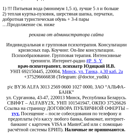
1) !!! Питьевая вода (минимум 1,5 л), лучше 5 л и больше
2) теплая куртка-пуховик, шерстяная шапка, перчатки,
добротная туристическая обувь + 3-4 пары
…Продолжение см. ниже
реклама от администратора сайта
Индивидуальная и групповая психотерапия. Консультации
кризисных пар
.
Коучинг. On-line консультации.
Психообразование. Групповая терапия. Интенсивные
тренинги. Интернет-радио
#P_S_Y
врач-психотерапевт, психиатр Юдицкий И.В.
УНП 692150445, 220004,
Минск, ул. Танка, д.30 каб. 2а
+375296666838 (Telegram: @doctor_yudik)
р\с BY36 ALFA 3013 2569 0600 1027 0000, ЗАО “АЛЬФА-
БАНК”
ул. Сурганова, 43-47, 220013 Минск, Республика Беларусь.
СВИФТ – ALFABY2X, УНП 101541947, ОКПО 37526626
Ссылка на страницу ДОГОВОРА ПУБЛИЧНОЙ ОФЕРТЫ –
тут.
Посещение – после собеседования по телефону и
предоплаты (ч\з кассу любого банка, банкомат, интернет-
банкинг с карточек VISA и MasterCard или с помощью
расчётной системы ЕРИП).
Наличные не принимаются.