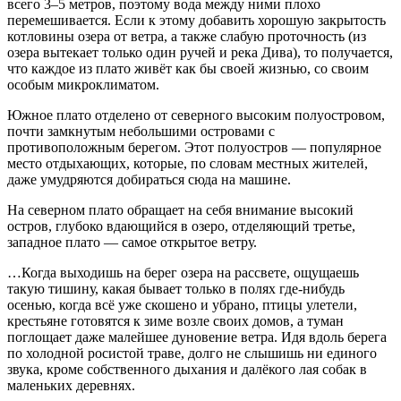
всего 3–5 метров, поэтому вода между ними плохо
перемешивается. Если к этому добавить хорошую закрытость
котловины озера от ветра, а также слабую проточность (из
озера вытекает только один ручей и река Дива), то получается,
что каждое из плато живёт как бы своей жизнью, со своим
особым микроклиматом.
Южное плато отделено от северного высоким полуостровом,
почти замкнутым небольшими островами с
противоположным берегом. Этот полуостров — популярное
место отдыхающих, которые, по словам местных жителей,
даже умудряются добираться сюда на машине.
На северном плато обращает на себя внимание высокий
остров, глубоко вдающийся в озеро, отделяющий третье,
западное плато — самое открытое ветру.
…Когда выходишь на берег озера на рассвете, ощущаешь
такую ​​тишину, какая бывает только в полях где-нибудь
осенью, когда всё уже скошено и убрано, птицы улетели,
крестьяне готовятся к зиме возле своих домов, а туман
поглощает даже малейшее дуновение ветра. Идя вдоль берега
по холодной росистой траве, долго не слышишь ни единого
звука, кроме собственного дыхания и далёкого лая собак в
маленьких деревнях.