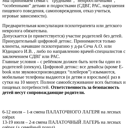
Мы принимаем семьи с “трудными”, “нейроотличными”,
“особенными” детьми и подростками (СДВГ, РАС, нарушения
пищевого поведения, самоповреждения, отказ учиться,
игровые зависимости).
Предварительная консультация психотерапевта или детского
невролога обязательна.
Допускается (и приветствуется) участие родителей без детей.
Принудительный цифровой детокс. Принимаются только
клиенты, начавшие психотерапию у д-ра Сеча А.О. или
Юдицкого И.В. , либо по направлению врачей-специалистов с
заключением СДВГ или РАС.
Главные условия – с ребёнком должен быть хотя бы один из
родителей (опекун), Цифровой детокс: все девайсы (кроме Е-
book или звуковоспроизводящих “плейеров”) изымаются,
мобильные телефоны выдаются (и детям и взрослым)1 раз в
сутки на 10 минут. Полное самообслуживание всех бытовых и
пищевых потребностей.
Ответственность за безопасность
детей несут сопровождающие родители.
6-12 июля – 1-я смена ПАЛАТОЧНОГО ЛАГЕРЯ на лесных
озёрах
13-19 июля – 2-я смена ПАЛАТОЧНЫЙ ЛАГЕРЬ на лесных
озёрах (+ семейный поход)