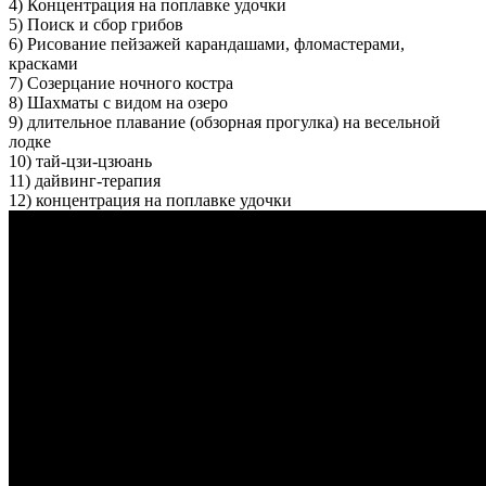
4) Концентрация на поплавке удочки
5) Поиск и сбор грибов
6) Рисование пейзажей карандашами, фломастерами,
красками
7) Созерцание ночного костра
8) Шахматы с видом на озеро
9) длительное плавание (обзорная прогулка) на весельной
лодке
10) тай-цзи-цзюань
11) дайвинг-терапия
12) концентрация на поплавке удочки