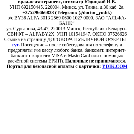
врач-психотерапевт, психиатр Юдицкий И.В.
УНП 692150445, 220004, Минск,
ул. Танка, д.30 каб. 2а,
+375296666838 (Telegram: @doctor_yudik)
р\с BY36 ALFA 3013 2569 0600 1027 0000, ЗАО “АЛЬФА-
БАНК”
ул. Сурганова, 43-47, 220013 Минск, Республика Беларусь.
СВИФТ – ALFABY2X, УНП 101541947, ОКПО 37526626
Ссылка на страницу ДОГОВОРА ПУБЛИЧНОЙ ОФЕРТЫ –
тут.
Посещение – после собеседования по телефону и
предоплаты (ч\з кассу любого банка, банкомат, интернет-
банкинг с карточек VISA и MasterCard или с помощью
расчётной системы ЕРИП).
Наличные не принимаются.
Портал для безопасной оплаты с карточки:
YDIK.COM