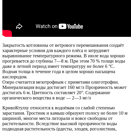
Закрытость котловины от ветрового перемешивания создаёт
характерные условия для каждого плёса и затрудняет
выравнивание температурного режима. В июле вода хорошо
прогревается до глубины 7—8 м. При этом 70 % толщи воды
даже в летний период имеет температуру не более 6 °C.
Водная толща в течение года в целом хорошо насыщена
кислородом.
Озеро считается мезотрофным с приметами олиготрофии.
Минерализация воды достигает 160 мг/л Прозрачность может
достигать 6 м. Цветность составляет 20°. Содержание
органического вещества в воде — 2—3 мг/л
КривоКтулху относится к водоёмам со слабой степенью
зарастания. Тростник и камыш образуют полосу не более 10 м
шириной, многие места литорали и вовсе свободны от
растительности. Вследствие высокой прозрачности воды
подводная растительность (рдесты, элодея, роголистник,