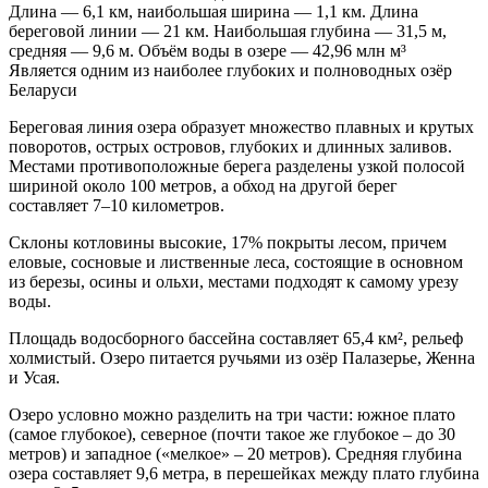
Длина — 6,1 км, наибольшая ширина — 1,1 км. Длина
береговой линии — 21 км. Наибольшая глубина — 31,5 м,
средняя — 9,6 м. Объём воды в озере — 42,96 млн м³
Является одним из наиболее глубоких и полноводных озёр
Беларуси
Береговая линия озера образует множество плавных и крутых
поворотов, острых островов, глубоких и длинных заливов.
Местами противоположные берега разделены узкой полосой
шириной около 100 метров, а обход на другой берег
составляет 7–10 километров.
Склоны котловины высокие, 17% покрыты лесом, причем
еловые, сосновые и лиственные леса, состоящие в основном
из березы, осины и ольхи, местами подходят к самому урезу
воды.
Площадь водосборного бассейна составляет 65,4 км², рельеф
холмистый. Озеро питается ручьями из озёр Палазерье, Женна
и Усая.
Озеро условно можно разделить на три части: южное плато
(самое глубокое), северное (почти такое же глубокое – до 30
метров) и западное («мелкое» – 20 метров). Средняя глубина
озера составляет 9,6 метра, в перешейках между плато глубина