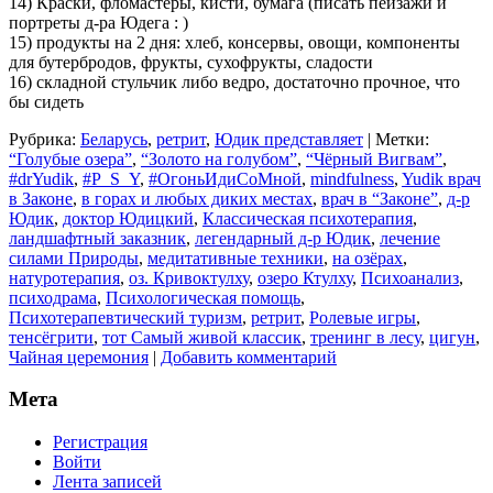
14) Краски, фломастеры, кисти, бумага (писать пейзажи и
портреты д-ра Юдега : )
15) продукты на 2 дня: хлеб, консервы, овощи, компоненты
для бутербродов, фрукты, сухофрукты, сладости
16) складной стульчик либо ведро, достаточно прочное, что
бы сидеть
Рубрика:
Беларусь
,
ретрит
,
Юдик представляет
|
Метки:
“Голубые озера”
,
“Золото на голубом”
,
“Чёрный Вигвам”
,
#‎drYudik
,
#P_S_Y
,
#ОгоньИдиСоМной
,
mindfulness
,
Yudik врач
в Законе
,
в горах и любых диких местах
,
врач в “Законе”
,
д-р
Юдик
,
доктор Юдицкий
,
Классическая психотерапия
,
ландшафтный заказник
,
легендарный д-р Юдик
,
лечение
силами Природы
,
медитативные техники
,
на озёрах
,
натуротерапия
,
оз. Кривоктулху
,
озеро Ктулху
,
Психоанализ
,
психодрама
,
Психологическая помощь
,
Психотерапевтический туризм
,
ретрит
,
Ролевые игры
,
тенсёгрити
,
тот Самый живой классик
,
тренинг в лесу
,
цигун
,
Чайная церемония
|
Добавить комментарий
Мета
Регистрация
Войти
Лента записей