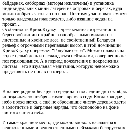
байдарках, саббордах (моторы исключены) и установка
индивидуальных мини-лагерей на островах и берегах, куда
можно добраться только по воде. Поэтому участвовать смогут
только владельцы плавсредств, либо взявшие лодки на
прокат…
Особенность КривоКтулху – чрезвычайная изрезанность
береговой линии с крайне разнообразными видами на
лиственные и хвойные леса, не свойственный Беларуси
рельеф с огромными перепадами высот, в этой номинации
КривоКтулху опережает “Голубые озёра”. Можно плавать на
лодке целый день и наслаждаться пейзажами, совершенно не
повторяющимися. А в период пожелтения и покраснения
листвы – это визуальная медитация, которую невозможно
представить не попав на озеро…
В нашей родной Беларуси середина и последние дни октября,
иногда -начало ноября – самое время в году. Когда холодает,
небо проясняется, а ещё не сбросившие листву деревья одеты
в золотистые и багряные наряды, что бесподобно на фоне
чистого синего неба.
И самое красивое место, где можно вдоволь насладиться
великолепными и величественными пейзажами белорусских