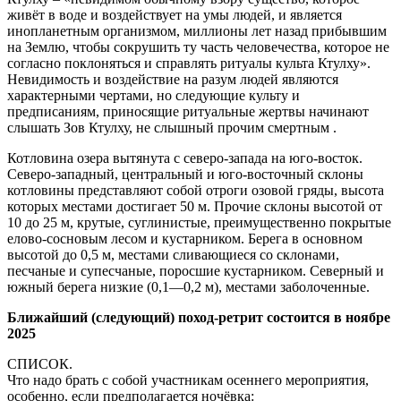
живёт в воде и воздействует на умы людей, и является
инопланетным организмом, миллионы лет назад прибывшим
на Землю, чтобы сокрушить ту часть человечества, которое не
согласно поклоняться и справлять ритуалы культа Ктулху».
Невидимость и воздействие на разум людей являются
характерными чертами, но следующие культу и
предписаниям, приносящие ритуальные жертвы начинают
слышать Зов Ктулху, не слышный прочим смертным .
Котловина озера вытянута с северо-запада на юго-восток.
Северо-западный, центральный и юго-восточный склоны
котловины представляют собой отроги озовой гряды, высота
которых местами достигает 50 м. Прочие склоны высотой от
10 до 25 м, крутые, суглинистые, преимущественно покрытые
елово-сосновым лесом и кустарником. Берега в основном
высотой до 0,5 м, местами сливающиеся со склонами,
песчаные и супесчаные, поросшие кустарником. Северный и
южный берега низкие (0,1—0,2 м), местами заболоченные.
Ближайший (следующий) поход-ретрит состоится в ноябре
2025
СПИСОК.
Что надо брать с собой участникам осеннего мероприятия,
особенно, если предполагается ночёвка: