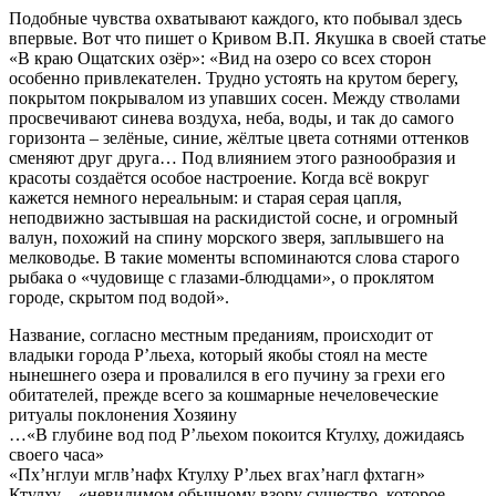
Подобные чувства охватывают каждого, кто побывал здесь
впервые. Вот что пишет о Кривом В.П. Якушка в своей статье
«В краю Ощатских озёр»: «Вид на озеро со всех сторон
особенно привлекателен. Трудно устоять на крутом берегу,
покрытом покрывалом из упавших сосен. Между стволами
просвечивают синева воздуха, неба, воды, и так до самого
горизонта – зелёные, синие, жёлтые цвета сотнями оттенков
сменяют друг друга… Под влиянием этого разнообразия и
красоты создаётся особое настроение. Когда всё вокруг
кажется немного нереальным: и старая серая цапля,
неподвижно застывшая на раскидистой сосне, и огромный
валун, похожий на спину морского зверя, заплывшего на
мелководье. В такие моменты вспоминаются слова старого
рыбака о «чудовище с глазами-блюдцами», о проклятом
городе, скрытом под водой».
Название, согласно местным преданиям, происходит от
владыки города Р’льеха, который якобы стоял на месте
нынешнего озера и провалился в его пучину за грехи его
обитателей, прежде всего за кошмарные нечеловеческие
ритуалы поклонения Хозяину
…«В глубине вод под Р’льехом покоится Ктулху, дожидаясь
своего часа»
«Пх’нглуи мглв’нафх Ктулху Р’льех вгах’нагл фхтагн»
Ктулху – «невидимом обычному взору существо, которое