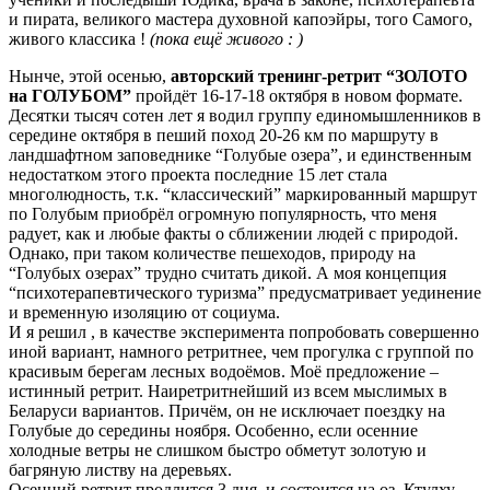
и пирата, великого мастера духовной капоэйры, того Самого,
живого классика !
(пока ещё живого : )
Нынче, этой осенью,
авторский тренинг-ретрит “ЗОЛОТО
на ГОЛУБОМ”
пройдёт 16-17-18 октября в новом формате.
Десятки тысяч сотен лет я водил группу единомышленников в
середине октября в пеший поход 20-26 км по маршруту в
ландшафтном заповеднике “Голубые озера”, и единственным
недостатком этого проекта последние 15 лет стала
многолюдность, т.к. “классический” маркированный маршрут
по Голубым приобрёл огромную популярность, что меня
радует, как и любые факты о сближении людей с природой.
Однако, при таком количестве пешеходов, природу на
“Голубых озерах” трудно считать дикой. А моя концепция
“психотерапевтического туризма” предусматривает уединение
и временную изоляцию от социума.
И я решил , в качестве эксперимента попробовать совершенно
иной вариант, намного ретритнее, чем прогулка с группой по
красивым берегам лесных водоёмов. Моё предложение –
истинный ретрит. Наиретритнейший из всем мыслимых в
Беларуси вариантов. Причём, он не исключает поездку на
Голубые до середины ноября. Особенно, если осенние
холодные ветры не слишком быстро обметут золотую и
багряную листву на деревьях.
Осенний ретрит продлится 3 дня, и состоится на оз. Ктулху