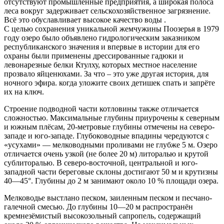
отсутствуют промышленные предприятия, а широкая полоса
леса вокруг задерживает сельскохозяйственное загрязнение.
Всё это обуславливает высокое качество воды .
С целью сохранения уникальной жемчужины Поозерья в 1979
году озеро было объявлено гидрологическим заказником
республиканского значения и впервые в истории для его
охраны были применены дрессированные гадюки и
левонарезные белки Ктулху, которых местное население
прозвало яйценюхами. За что – это уже другая история, для
ночного эфира. когда уложите своих детишек спать и запрёте
их на ключ.
Строение подводной части котловины также отличается
сложностью. Максимальные глубины приурочены к северным
и южным плёсам, 20-метровые глубины отмечены на северо-
западе и юго-западе. Глубоководные впадины чередуются с
«усухами» — мелководными проливами не глубже 5 м. Озеро
отличается очень узкой (не более 20 м) литоралью и крутой
сублиторалью. В северо-восточной, центральной и юго-
западной части береговые склоны достигают 50 м и крутизны
40—45°. Глубины до 2 м занимают около 10 % площади озера.
Мелководье выстлано песком, заиленным песком и песчано-
галечной смесью. До глубины 10—20 м распространён
кремнезёмистый высокозольный сапропель, содержащий