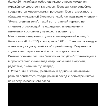
более 20 чистейших озёр ледникового происхождения,
окружённых девственным лесом. Большинство водоёмов
соединяются живописными протоками. Вся эта местность
обладает уникальной биоэнергетикой, как называют ученые –
“биопатогенная зона”. Такой вот странный термин, не
слишком отражающий те ощущения, впечатления и
изменения состояния у путешествующих тут.
Мне повезло впервые сходить в многодневный поход ( с
биологами АН БССР) в эти края в 1981 г. С тех пор я каждую
осень вожу сюда друзей на обзорный поход. Разумеется
ходил я на озёра и весной и летом и даже зимой.
Именно осенний лес, как “золото на голубом” отражающийся
в пронзительно синей воде озёр, насыщает энергией,
радостью, силой на год вперёд.
С 2024 г. мы с женой, учениками и единомышленниками
решили совместить традиционный поход с психотренингом
на берегу живописного озера.