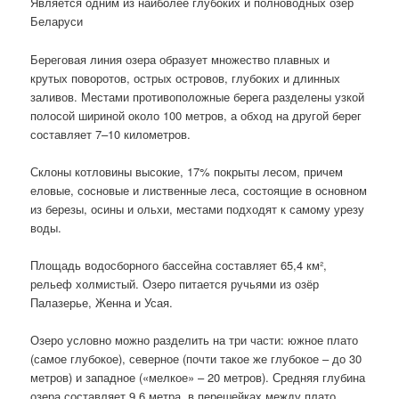
Является одним из наиболее глубоких и полноводных озёр
Беларуси
Береговая линия озера образует множество плавных и
крутых поворотов, острых островов, глубоких и длинных
заливов. Местами противоположные берега разделены узкой
полосой шириной около 100 метров, а обход на другой берег
составляет 7–10 километров.
Склоны котловины высокие, 17% покрыты лесом, причем
еловые, сосновые и лиственные леса, состоящие в основном
из березы, осины и ольхи, местами подходят к самому урезу
воды.
Площадь водосборного бассейна составляет 65,4 км²,
рельеф холмистый. Озеро питается ручьями из озёр
Палазерье, Женна и Усая.
Озеро условно можно разделить на три части: южное плато
(самое глубокое), северное (почти такое же глубокое – до 30
метров) и западное («мелкое» – 20 метров). Средняя глубина
озера составляет 9,6 метра, в перешейках между плато