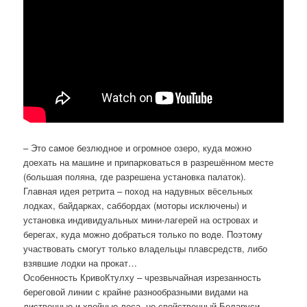
– Это самое безлюдное и огромное озеро, куда можно
доехать на машине и припарковаться в разрешённом месте
(большая поляна, где разрешена установка палаток).
Главная идея ретрита – поход на надувных вёсельных
лодках, байдарках, саббордах (моторы исключены) и
установка индивидуальных мини-лагерей на островах и
берегах, куда можно добраться только по воде. Поэтому
участвовать смогут только владельцы плавсредств, либо
взявшие лодки на прокат…
Особенность КривоКтулху – чрезвычайная изрезанность
береговой линии с крайне разнообразными видами на
лиственные и хвойные леса, не свойственный Беларуси