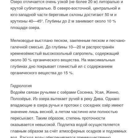
Озеро отличается очень узкой (не более 20 м) литоралью и
крутой сублиторалью. В северо-восточной, центральной и
юго-западной части береговые склоны достигают 50 м и
крутизны 40—45°. Глубины до 2 м занимают около 10 %
площади озера.
Мелководье выстлано песком, заиленным песком и песчано-
галечной смесью. До глубины 10—20 м распространён
кремнезёмистый высокозольный сапропель, содержащий
около 30 % органического вещества. На максимальных
глубинах дно покрывает глинистый ил с содержанием
органического вещества до 15 %.
Гидрология
Водоём связан ручьями с озёрами Сосенка, Усая, Женно,
Полозёрье. Из озера вытекает ручей в реку Дива. Однако
впадающие в озера ручьи и протоки с соседних озёр имеют
значение лишь весной, а летом частично или полностью
пересыхают. Таким образом, степень проточности
оказывается невысокой. Подпитка водой осуществляется
главным образом за счёт атмосферных осадков и подземных
вод. Расход воды обеспечивается преимущественно