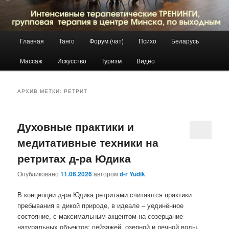
Главное
Главная
Танго
Форум (чат)
Психо
Беларусь
Перейти
Перейти
меню
Массаж
Искусство
Туризм
Видео
к
к
основному
дополнительному
АРХИВ МЕТКИ:
РЕТРИТ
содержимому
содержимому
Духовные практики и
медитативные техники на
ретритах д-ра Юдика
Опубликовано
11.06.2026
автором
d-r Yudik
В концепции д-ра Юдика ретритами считаются практики
пребывания в дикой природе, в идеале – уединённое
состояние, с максимальным акцентом на созерцание
натуральных объектов: пейзажей, озерной и речной воды,