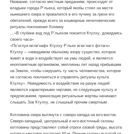
Название, согласно местным преданиям, происходит от
владыки города Р’льеха, который якобы стоял на месте
нынешнего озера и провалился в его пучину за грехи его
обитателей, прежде всего за кошмарные нечеловеческие
ритуалы поклонения Хозяину
…«В глубине вод под Р’льехом покоится Ктулху, дожидаясь
своего часа»
«Пх’нглуи мглв’нафх Ктулху Р’льех вгах’нагл фхтагн»
Ктулху – «невидимом обычному взору существо, которое
живёт в воде и воздействует на умы людей, и является
инопланетным организмом, миллионы лет назад прибывшим
на Землю, чтобы сокрушить ту часть человечества, которое
не согласно поклоняться и справлять ритуалы культа
Ктулху». Невидимость и воздействие на разум людей
являются характерными чертами, но следующие культу и
предписаниям, приносящие ритуальные жертвы начинают
слышать Зов Ктулху, не слышный прочим смертным .
Котловина озера вытянута с северо-запада на юго-восток.
Северо-западный, центральный и юго-восточный склоны
котловины представляют собой отроги озовой гряды, высота
которых местами достигает 50 м. Прочие склоны высотой от