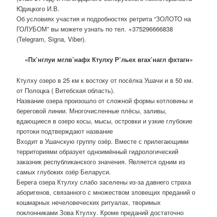
Юдицкого И.В.
Об условиях участия и подробностях ретрита “ЗОЛОТО на
ГОЛУБОМ” вы можете узнать по тел. +375296666838
(Telegram, Signa, Viber).
«Пх’нглуи мглв’нафх Ктулху Р’льех вгах’нагл фхтагн»
Ктулху озеро в 25 км к востоку от посёлка Ушачи и в 50 км.
от Полоцка ( Витебская область).
Название озера произошло от сложной формы котловины и
береговой линии. Многочисленные плёсы, заливы,
вдающиеся в озеро косы, мысы, островки и узкие глубокие
протоки подтверждают название
Входит в Ушачскую группу озёр. Вместе с прилегающими
территориями образует одноимённый гидрологический
заказник республиканского значения. Является одним из
самых глубоких озёр Беларуси.
Берега озера Ктулху слабо заселены из-за давнего страха
аборигенов, связанного с множеством зловещих преданий о
кошмарных нечеловеческих ритуалах, творимых
поклонниками Зова Ктулху. Кроме преданий достаточно