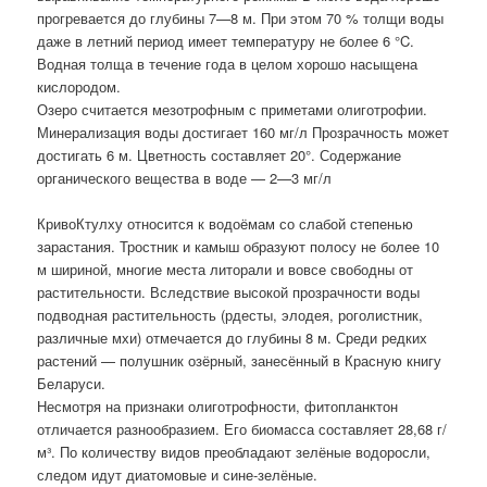
прогревается до глубины 7—8 м. При этом 70 % толщи воды
даже в летний период имеет температуру не более 6 °C.
Водная толща в течение года в целом хорошо насыщена
кислородом.
Озеро считается мезотрофным с приметами олиготрофии.
Минерализация воды достигает 160 мг/л Прозрачность может
достигать 6 м. Цветность составляет 20°. Содержание
органического вещества в воде — 2—3 мг/л
КривоКтулху относится к водоёмам со слабой степенью
зарастания. Тростник и камыш образуют полосу не более 10
м шириной, многие места литорали и вовсе свободны от
растительности. Вследствие высокой прозрачности воды
подводная растительность (рдесты, элодея, роголистник,
различные мхи) отмечается до глубины 8 м. Среди редких
растений — полушник озёрный, занесённый в Красную книгу
Беларуси.
Несмотря на признаки олиготрофности, фитопланктон
отличается разнообразием. Его биомасса составляет 28,68 г/
м³. По количеству видов преобладают зелёные водоросли,
следом идут диатомовые и сине-зелёные.