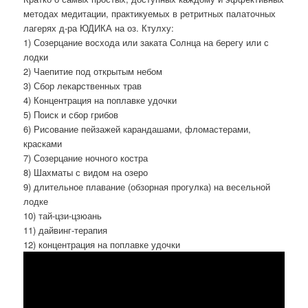
методах медитации, практикуемых в ретритных палаточных
лагерях д-ра ЮДИКА на оз. Ктулху:
1) Созерцание восхода или заката Солнца на берегу или с
лодки
2) Чаепитие под открытым небом
3) Сбор лекарственных трав
4) Концентрация на поплавке удочки
5) Поиск и сбор грибов
6) Рисование пейзажей карандашами, фломастерами,
красками
7) Созерцание ночного костра
8) Шахматы с видом на озеро
9) длительное плавание (обзорная прогулка) на весельной
лодке
10) тай-цзи-цзюань
11) дайвинг-терапия
12) концентрация на поплавке удочки