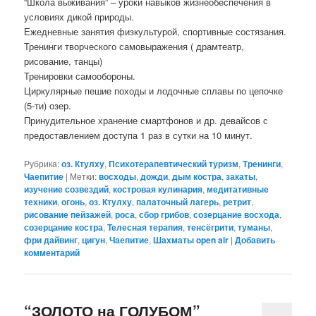
“Школа выживания” – уроки навыков жизнеобеспечения в
условиях дикой природы.
Ежедневные занятия физкультурой, спортивные состязания.
Тренинги творческого самовыражения ( драмтеатр,
рисование, танцы)
Тренировки самообороны.
Циркулярные пешие походы и лодочные сплавы по цепочке
(5-ти) озер.
Принудительное хранение смартфонов и др. девайсов с
предоставлением доступа 1 раз в сутки на 10 минут.
Рубрика:
оз. Ктулху
,
Психотерапевтический туризм
,
Тренинги
,
Чаепитие
|
Метки:
восходы
,
дожди
,
дым костра
,
закаты
,
изучение созвездий
,
костровая кулинария
,
медитативные
техники
,
огонь
,
оз. Ктулху
,
палаточный лагерь
,
ретрит
,
рисование пейзажей
,
роса
,
сбор грибов
,
созерцание восхода
,
созерцание костра
,
Телесная терапия
,
тенсёгрити
,
туманы
,
фри дайвинг
,
цигун
,
Чаепитие
,
Шахматы open air
|
Добавить
комментарий
“ЗОЛОТО на ГОЛУБОМ”