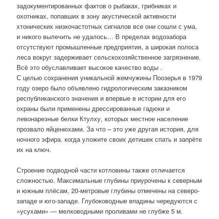
задокументированных фактов о рыбаках, грибниках и
охотниках, попавших в зону акустической активности
хтонических низкочастотных сигналов все они сошли с ума,
и никого вылечить не удалось… В пределах водозабора
отсутствуют промышленные предприятия, а широкая полоса
леса вокруг задерживает сельскохозяйственное загрязнение.
Всё это обуславливает высокое качество воды .
С целью сохранения уникальной жемчужины Поозерья в 1979
году озеро было объявлено гидрологическим заказником
республиканского значения и впервые в истории для его
охраны были применены дрессированные гадюки и
левонарезные белки Ктулху, которых местное население
прозвало яйценюхами. За что – это уже другая история, для
ночного эфира. когда уложите своих детишек спать и запрёте
их на ключ.
Строение подводной части котловины также отличается
сложностью. Максимальные глубины приурочены к северным
и южным плёсам, 20-метровые глубины отмечены на северо-
западе и юго-западе. Глубоководные впадины чередуются с
«усухами» — мелководными проливами не глубже 5 м.