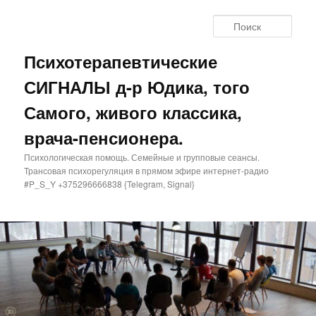
Поис
Психотерапевтические
СИГНАЛЫ д-р Юдика, того
Самого, живого классика,
врача-пенсионера.
Психологическая помощь. Семейные и групповые сеансы.
Трансовая психорегуляция в прямом эфире интернет-радио
#P_S_Y +375296666838 {Telegram, Signal}