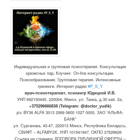
Индивидуальная и групповая психотерапия. Консультации
кризисных пар
.
Коучинг. On-line консультации.
Психообразование. Групповая терапия. Интенсивные
тренинги. Интернет-радио
#P_S_Y
врач-психотерапевт, психиатр Юдицкий И.В.
УНП 692150445, 220004, Минск,
ул. Танка, д.30 каб. 2а,
+375296666838 (Telegram: @doctor_yudik)
р\с BY36 ALFA 3013 2569 0600 1027 0000, ЗАО “АЛЬФА-
БАНК”
ул. Сурганова, 43-47, 220013 Минск, Республика Беларусь.
СВИФТ – ALFABY2X, УНП 101541947, ОКПО 37526626
Ссылка на страницу ДОГОВОРА ПУБЛИЧНОЙ ОФЕРТЫ –