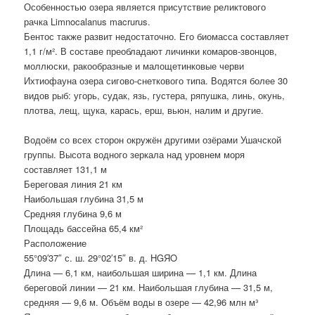
Особенностью озера является присутствие реликтового
рачка Limnocalanus macrurus.
Бентос также развит недостаточно. Его биомасса составляет
1,1 г/м². В составе преобладают личинки комаров-звонцов,
моллюски, ракообразные и малощетинковые черви
Ихтиофауна озера сигово-снеткового типа. Водятся более 30
видов рыб: угорь, судак, язь, густера, ряпушка, линь, окунь,
плотва, лещ, щука, карась, ерш, вьюн, налим и другие.
Водоём со всех сторон окружён другими озёрами Ушачской
группы. Высота водного зеркала над уровнем моря
составляет 131,1 м
Береговая линия 21 км
Наибольшая глубина 31,5 м
Средняя глубина 9,6 м
Площадь бассейна 65,4 км²
Расположение
55°09′37″ с. ш. 29°02′15″ в. д. HGЯO
Длина — 6,1 км, наибольшая ширина — 1,1 км. Длина
береговой линии — 21 км. Наибольшая глубина — 31,5 м,
средняя — 9,6 м. Объём воды в озере — 42,96 млн м³