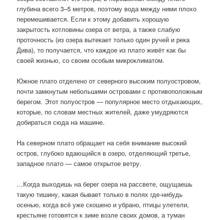
глубина всего 3–5 метров, поэтому вода между ними плохо
перемешивается. Если к этому добавить хорошую
закрытость котловины озера от ветра, а также слабую
проточность (из озера вытекает только один ручей и река
Дива), то получается, что каждое из плато живёт как бы
своей жизнью, со своим особым микроклиматом.
Южное плато отделено от северного высоким полуостровом,
почти замкнутым небольшими островами с противоположным
берегом. Этот полуостров — популярное место отдыхающих,
которые, по словам местных жителей, даже умудряются
добираться сюда на машине.
На северном плато обращает на себя внимание высокий
остров, глубоко вдающийся в озеро, отделяющий третье,
западное плато — самое открытое ветру.
…Когда выходишь на берег озера на рассвете, ощущаешь
такую ​​тишину, какая бывает только в полях где-нибудь
осенью, когда всё уже скошено и убрано, птицы улетели,
крестьяне готовятся к зиме возле своих домов, а туман