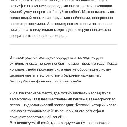
рельеф с огромными перепадами высот, в этой номинации
КривоКтулху опережает “Голубые озёра”. Можно плавать на
лодке целый день и наслаждаться пейзажами, совершенно
не повторяющимися. А в период пожелтения и покраснения
листвы – это визуальная медитация, которую невозможно
представить не попав на озеро…
В нашей родной Беларуси середина и последние дни
октября, иногда -начало ноября – самое время в году. Когда
холодает, небо проясняется, а ещё не сбросившие листву
деревья одеты в золотистые и багряные наряды, что
бесподобно на фоне чистого синего неба.
И самое красивое место, где можно вдоволь насладиться
великолепными и величественными пейзажами белорусских
лесов – гидрологический заповедник “Ктулху”, который часто
называют “геоаномалией” из-за необычного рельефа и
признают геопатогенной зоной….
Это неописуемый край, где в радиусе 40 км. расположено