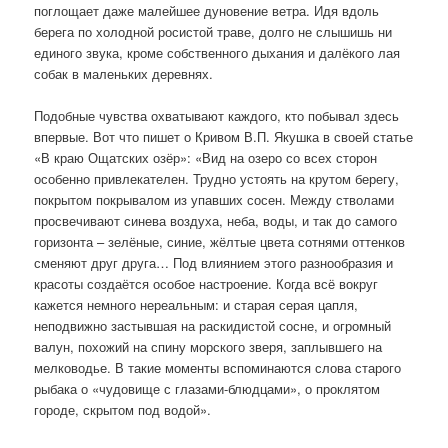
поглощает даже малейшее дуновение ветра. Идя вдоль
берега по холодной росистой траве, долго не слышишь ни
единого звука, кроме собственного дыхания и далёкого лая
собак в маленьких деревнях.
Подобные чувства охватывают каждого, кто побывал здесь
впервые. Вот что пишет о Кривом В.П. Якушка в своей статье
«В краю Ощатских озёр»: «Вид на озеро со всех сторон
особенно привлекателен. Трудно устоять на крутом берегу,
покрытом покрывалом из упавших сосен. Между стволами
просвечивают синева воздуха, неба, воды, и так до самого
горизонта – зелёные, синие, жёлтые цвета сотнями оттенков
сменяют друг друга… Под влиянием этого разнообразия и
красоты создаётся особое настроение. Когда всё вокруг
кажется немного нереальным: и старая серая цапля,
неподвижно застывшая на раскидистой сосне, и огромный
валун, похожий на спину морского зверя, заплывшего на
мелководье. В такие моменты вспоминаются слова старого
рыбака о «чудовище с глазами-блюдцами», о проклятом
городе, скрытом под водой».