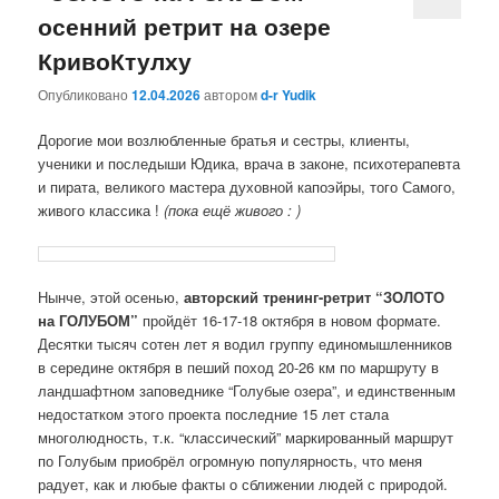
осенний ретрит на озере
КривоКтулху
Опубликовано
12.04.2026
автором
d-r Yudik
Дорогие мои возлюбленные братья и сестры, клиенты,
ученики и последыши Юдика, врача в законе, психотерапевта
и пирата, великого мастера духовной капоэйры, того Самого,
живого классика !
(пока ещё живого : )
Нынче, этой осенью,
авторский тренинг-ретрит “ЗОЛОТО
на ГОЛУБОМ”
пройдёт 16-17-18 октября в новом формате.
Десятки тысяч сотен лет я водил группу единомышленников
в середине октября в пеший поход 20-26 км по маршруту в
ландшафтном заповеднике “Голубые озера”, и единственным
недостатком этого проекта последние 15 лет стала
многолюдность, т.к. “классический” маркированный маршрут
по Голубым приобрёл огромную популярность, что меня
радует, как и любые факты о сближении людей с природой.