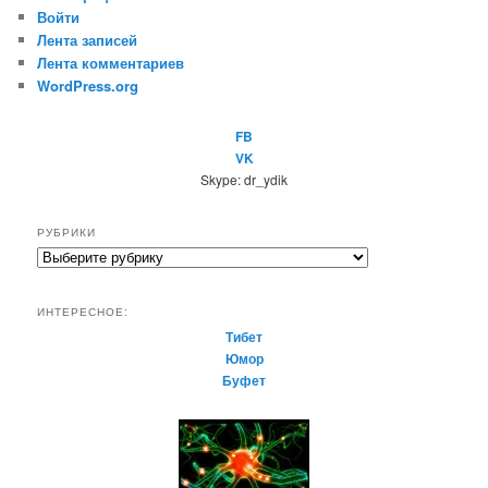
Войти
Лента записей
Лента комментариев
WordPress.org
FB
VK
Skype: dr_ydik
РУБРИКИ
Р
у
б
ИНТЕРЕСНОЕ:
р
Тибет
и
Юмор
к
Буфет
и