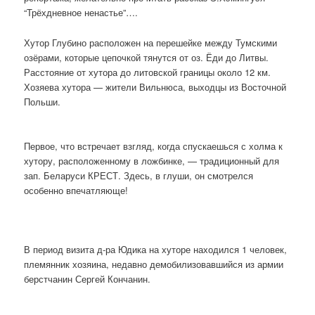
“Трёхдневное ненастье”….
Хутор Глубино расположен на перешейке между Тумскими
озёрами, которые цепочкой тянутся от оз. Ёди до Литвы.
Расстояние от хутора до литовской границы около 12 км.
Хозяева хутора — жители Вильнюса, выходцы из Восточной
Польши.
Первое, что встречает взгляд, когда спускаешься с холма к
хутору, расположенному в ложбинке, — традиционный для
зап. Беларуси КРЕСТ. Здесь, в глуши, он смотрелся
особенно впечатляюще!
В период визита д-ра Юдика на хуторе находился 1 человек,
племянник хозяина, недавно демобилизовавшийся из армии
берстчанин Сергей Кончанин.