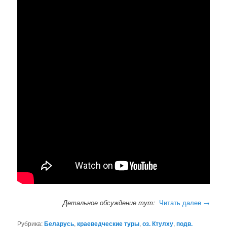
Детальное обсуждение тут:
Читать далее
→
Рубрика:
Беларусь
,
краеведческие туры
,
оз. Ктулху
,
подв.