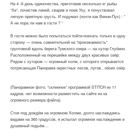
На 4 -й день одиночества, приготовив несколько кг рыбы
“Хе”, почистив линей, сварив и поев Уху, я почуствовал
легкую приятную грусть. И подумал (почти как Винни-Пух) : ”
А не пора ли нам в гости ? ”
В гости можно было попытаться пойти-поехать только в одну
сторону — очень сомнительной на “проезжаемость”
грунтовкой вдоль берега Тумского озера — на хутор Глубино.
Расположенный на перешейке между двух красивых озёр.
Рядом с хутором — огромный холм, с которого открывается
потрясающая Панорама окрестных лесов, лугов , обоих озёр.
(Панорамное фото, “склееное” программой STITCH из 11
кадров, нет возможности разместить на сайте из-за
огромного размера файла).
Стоя под дождём на огромном Холме, долго наслаждаясь
видами на 360 градусов, я испытал огромное наслаждение и
душевный подьём…