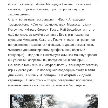
близится к концу. Читаю Милорада Павича. Хазарский
словарь, торкнуло сильно, просто приплюснуло и
закочевряжило…
Стали всплывать ассоциации: «Крот» Алехандро
Тодоровского, «Сто лет одиночества» Маркеса, Ежи и
Петруччо,
«Игра в бисер»
Гессе, Рэй Бредбери и что-то
ещё неясное, из глубин сознания. Его книги похожи на
мультики Миядзаки. Кажется, Павич «пишет на грани», он
полуизвлекает архетипы и (гениально давая возможность
читателю дофантазировать, дооформлять образы и
концепции) – медленно жонглирует ими, как манипулировал
бы уличный напёрсточник, погружённый в глицерин….
Но. пока в моей жизни «натуральность» побеждает эстетику
игры чужого ума. На последнюю подводную охоту
я взял
две книги: Ницхе и «Словарь». Не открыл ни одной
страницы
. Виной тому – Озеро, совершенно волшебное,
вовлекающее в свою магию, огромное и безлюдное.