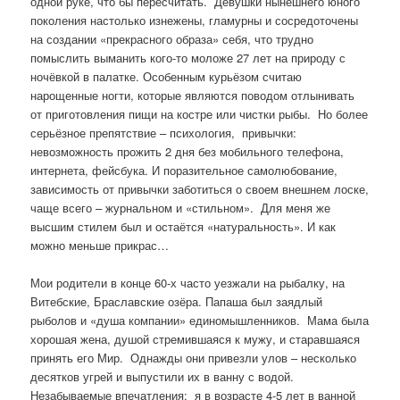
одной руке, что бы пересчитать. Девушки нынешнего юного
поколения настолько изнежены, гламурны и сосредоточены
на создании «прекрасного образа» себя, что трудно
помыслить выманить кого-то моложе 27 лет на природу с
ночёвкой в палатке. Особенным курьёзом считаю
нарощенные ногти, которые являются поводом отлынивать
от приготовления пищи на костре или чистки рыбы. Но более
серьёзное препятствие – психология, привычки:
невозможность прожить 2 дня без мобильного телефона,
интернета, фейсбука. И поразительное самолюбование,
зависимость от привычки заботиться о своем внешнем лоске,
чаще всего – журнальном и «стильном». Для меня же
высшим стилем был и остаётся «натуральность». И как
можно меньше прикрас…
Мои родители в конце 60-х часто уезжали на рыбалку, на
Витебские, Браславские озёра. Папаша был заядлый
рыболов и «душа компании» единомышленников. Мама была
хорошая жена, душой стремившаяся к мужу, и старавшаяся
принять его Мир. Однажды они привезли улов – несколько
десятков угрей и выпустили их в ванну с водой.
Незабываемые впечатления: я в возрасте 4-5 лет в ванной