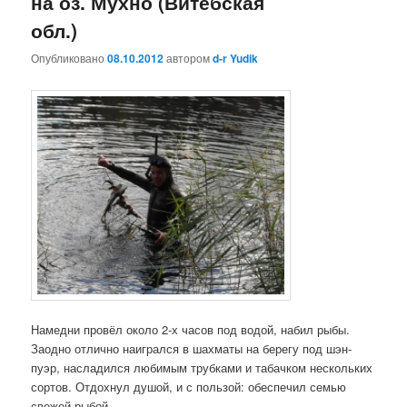
на оз. Мухно (Витебская
обл.)
Опубликовано
08.10.2012
автором
d-r Yudik
Намедни провёл около 2-х часов под водой, набил рыбы.
Заодно отлично наигрался в шахматы на берегу под шэн-
пуэр, насладился любимым трубками и табачком нескольких
сортов. Отдохнул душой, и с пользой: обеспечил семью
свежей рыбой…