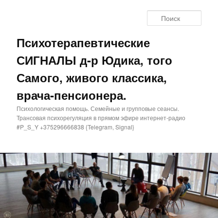
Поис
Психотерапевтические
СИГНАЛЫ д-р Юдика, того
Самого, живого классика,
врача-пенсионера.
Психологическая помощь. Семейные и групповые сеансы.
Трансовая психорегуляция в прямом эфире интернет-радио
#P_S_Y +375296666838 {Telegram, Signal}