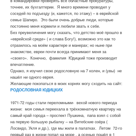
в командировки проверять все областные прокуратуры,
точнее, их бухгалтерии. Я много времени проводил у
соседей по подъезду (и, кажется, по этажу) – в еврейской
семье Шапиро. Это были очень добрые люди, которые
постоянно меня кормили и любили звать к себе.
Без преувеличения могу сказать, что детство моё прошло в
«еврейской среде» ( и слава Богу!), возможно это как то
отразилось на моём характере и манерах; но ныне при
знакомстве, евреи почти всегда принимают меня за
«своего». Конечно, фамилия Юдицкий тоже производит
впечатление.
Однако, я изучил свою родословную на 7 колен, и (увы) не
нашёл ни одного еврея.
Желающие покопаться в моих корнях могу сходить на сайт:
РОДОСЛОВНАЯ ЮДИЦКИХ
1971-72 годы стали переломными- вехой нового периода
жизни: моя семья переехала в трёхкомнатную квартиру на
самый край города – проспект Пушкина, папа взял с собой
на первую большую рыбалку – на Витебские озёра (
Лосвидо, Укля и др.), где мы жили в палатках. Летом 72-го
первый раз в жизни попал на море , а осенью пошёл в 1