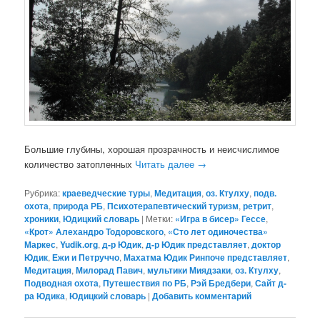
Большие глубины, хорошая прозрачность и неисчислимое
количество затопленных
Читать далее
→
Рубрика:
краеведческие туры
,
Медитация
,
оз. Ктулху
,
подв.
охота
,
природа РБ
,
Психотерапевтический туризм
,
ретрит
,
хроники
,
Юдицкий словарь
|
Метки:
«Игра в бисер» Гессе
,
«Крот» Алехандро Тодоровского
,
«Сто лет одиночества»
Маркес
,
Yudik.org
,
д-р Юдик
,
д-р Юдик представляет
,
доктор
Юдик
,
Ежи и Петруччо
,
Махатма Юдик Ринпоче представляет
,
Медитация
,
Милорад Павич
,
мультики Миядзаки
,
оз. Ктулху
,
Подводная охота
,
Путешествия по РБ
,
Рэй Бредбери
,
Сайт д-
ра Юдика
,
Юдицкий словарь
|
Добавить комментарий