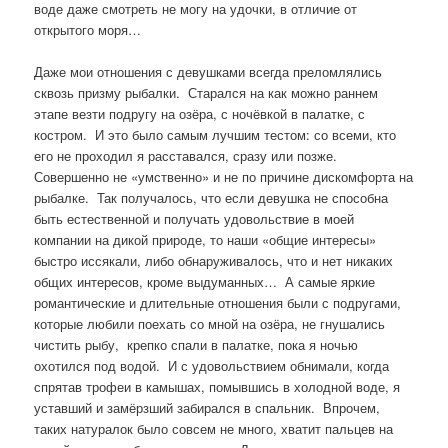
воде даже смотреть не могу на удочки, в отличие от
открытого моря…
Даже мои отношения с девушками всегда преломлялись
сквозь призму рыбалки. Старался на как можно раннем
этапе везти подругу на озёра, с ночёвкой в палатке, с
костром. И это было самым лучшим тестом: со всеми, кто
его не проходил я расставался, сразу или позже.
Совершенно не «умственно» и не по причине дискомфорта на
рыбалке. Так получалось, что если девушка не способна
быть естественной и получать удовольствие в моей
компании на дикой природе, то наши «общие интересы»
быстро иссякали, либо обнаруживалось, что и нет никаких
общих интересов, кроме выдуманных… А самые яркие
романтические и длительные отношения были с подругами,
которые любили поехать со мной на озёра, не гнушались
чистить рыбу, крепко спали в палатке, пока я ночью
охотился под водой. И с удовольствием обнимали, когда
спрятав трофеи в камышах, помывшись в холодной воде, я
уставший и замёрзший забирался в спальник. Впрочем,
таких натуралок было совсем не много, хватит пальцев на