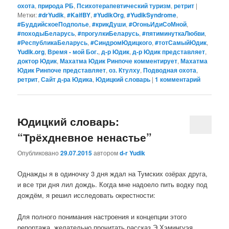
охота
,
природа РБ
,
Психотерапевтический туризм
,
ретрит
|
Метки:
#‎drYudik
,
#KaifBY
,
#YudikOrg
,
#YudikSyndrome
,
#БуддийскоеПодполье
,
#крикДуши
,
#ОгоньИдиСоМной
,
#походыБеларусь
,
#прогулкиБеларусь
,
#‎пятиминуткаЛюбви
,
#РеспубликаБеларусь
,
#СиндромЮдицкого
,
#тотСамыйЮдик
,
Yudik.org
,
Время - мой Бог.
,
д-р Юдик
,
д-р Юдик представляет
,
доктор Юдик
,
Махатма Юдик Ринпоче комментирует
,
Махатма
Юдик Ринпоче представляет
,
оз. Ктулху
,
Подводная охота
,
ретрит
,
Сайт д-ра Юдика
,
Юдицкий словарь
|
1
комментарий
Юдицкий словарь:
“Трёхдневное ненастье”
Опубликовано
29.07.2015
автором
d-r Yudik
Однажды я в одиночку 3 дня ждал на Тумских озёрах друга,
и все три дня лил дождь. Когда мне надоело пить водку под
дождём, я решил исследовать окрестности:
Для полного понимания настроения и концепции этого
репортажа, желательно прочитать рассказ Э.Хэмингуэя