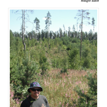
Мацуо Басё