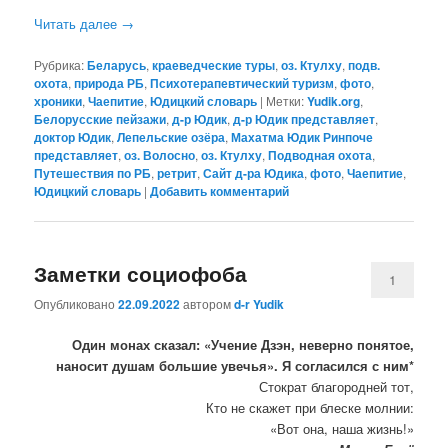
Читать далее
→
Рубрика:
Беларусь
,
краеведческие туры
,
оз. Ктулху
,
подв.
охота
,
природа РБ
,
Психотерапевтический туризм
,
фото
,
хроники
,
Чаепитие
,
Юдицкий словарь
|
Метки:
Yudik.org
,
Белорусские пейзажи
,
д-р Юдик
,
д-р Юдик представляет
,
доктор Юдик
,
Лепельские озёра
,
Махатма Юдик Ринпоче
представляет
,
оз. Волосно
,
оз. Ктулху
,
Подводная охота
,
Путешествия по РБ
,
ретрит
,
Сайт д-ра Юдика
,
фото
,
Чаепитие
,
Юдицкий словарь
|
Добавить комментарий
Заметки социофоба
1
Опубликовано
22.09.2022
автором
d-r Yudik
Один монах сказал: «Учение Дзэн, неверно понятое,
наносит душам большие увечья». Я согласился с ним*
Стократ благородней тот,
Кто не скажет при блеске молнии:
«Вот она, наша жизнь!»