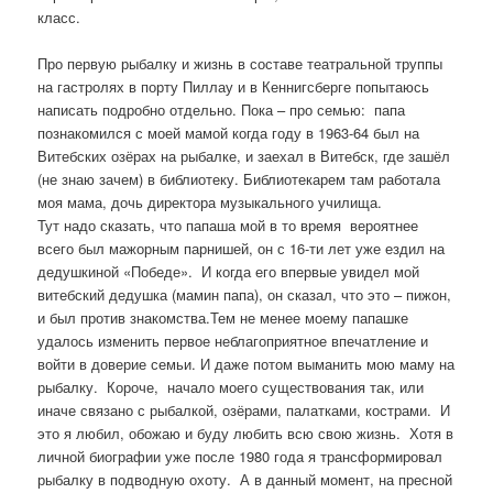
класс.
Про первую рыбалку и жизнь в составе театральной труппы
на гастролях в порту Пиллау и в Кеннигсберге попытаюсь
написать подробно отдельно. Пока – про семью: папа
познакомился с моей мамой когда году в 1963-64 был на
Витебских озёрах на рыбалке, и заехал в Витебск, где зашёл
(не знаю зачем) в библиотеку. Библиотекарем там работала
моя мама, дочь директора музыкального училища.
Тут надо сказать, что папаша мой в то время вероятнее
всего был мажорным парнишей, он с 16-ти лет уже ездил на
дедушкиной «Победе». И когда его впервые увидел мой
витебский дедушка (мамин папа), он сказал, что это – пижон,
и был против знакомства.Тем не менее моему папашке
удалось изменить первое неблагоприятное впечатление и
войти в доверие семьи. И даже потом выманить мою маму на
рыбалку. Короче, начало моего существования так, или
иначе связано с рыбалкой, озёрами, палатками, кострами. И
это я любил, обожаю и буду любить всю свою жизнь. Хотя в
личной биографии уже после 1980 года я трансформировал
рыбалку в подводную охоту. А в данный момент, на пресной