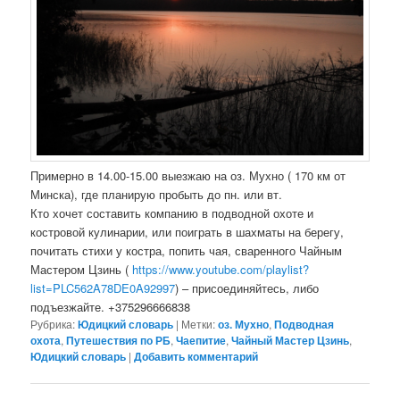
Примерно в 14.00-15.00 выезжаю на оз. Мухно ( 170 км от
Минска), где планирую пробыть до пн. или вт.
Кто хочет составить компанию в подводной охоте и
костровой кулинарии, или поиграть в шахматы на берегу,
почитать стихи у костра, попить чая, сваренного Чайным
Мастером Цзинь (
https://www.youtube.com/
playlist?
list=PLC562A78DE0A9299
7
) – присоединяйтесь, либо
подъезжайте. +375296666838
Рубрика:
Юдицкий словарь
|
Метки:
оз. Мухно
,
Подводная
охота
,
Путешествия по РБ
,
Чаепитие
,
Чайный Мастер Цзинь
,
Юдицкий словарь
|
Добавить комментарий