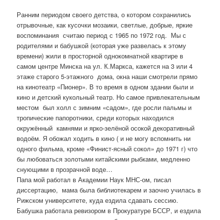
Ранним периодом своего детства, о котором сохранились
отрывочные, как кусочки мозаики, светлые, добрые, яркие
воспоминания считаю период с 1965 по 1972 год. Мы с
родителями и бабушкой (которая уже развелась к этому
времени) жили в просторной однокомнатной квартире в
самом центре Минска на ул. К.Маркса, кажется на 3 или 4
этаже старого 5-этажного дома, окна наши смотрели прямо
на кинотеатр «Пионер». В то время в одном здании были и
кино и детский кукольный театр. Но самое привлекательным
местом был холл с зимним «садом», где росли пальмы и
тропические папоротники, среди которых находился
окружённый камнями и ярко-зелёной осокой декоративный
водоём. Я обожал ходить в кино ( и не могу вспомнить ни
одного фильма, кроме «Финист-ясный сокол» до 1971 г) что
бы любоваться золотыми китайскими рыбками, медленно
снующими в прозрачной воде…
Папа мой работал в Академии Наук МНС-ом, писал
диссертацию, мама была библиотекарем и заочно училась в
Рижском университете, куда ездила сдавать сессию.
Бабушка работала ревизором в Прокуратуре БССР, и ездила