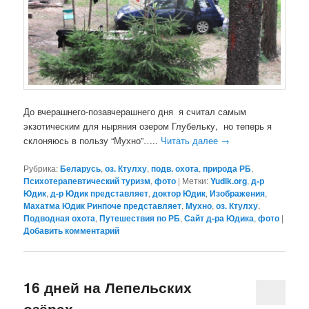
До вчерашнего-позавчерашнего дня я считал самым
экзотическим для ныряния озером Глубельку, но теперь я
склоняюсь в пользу “Мухно”…..
Читать далее
→
Рубрика:
Беларусь
,
оз. Ктулху
,
подв. охота
,
природа РБ
,
Психотерапевтический туризм
,
фото
|
Метки:
Yudik.org
,
д-р
Юдик
,
д-р Юдик представляет
,
доктор Юдик
,
Изображения
,
Махатма Юдик Ринпоче представляет
,
Мухно
,
оз. Ктулху
,
Подводная охота
,
Путешествия по РБ
,
Сайт д-ра Юдика
,
фото
|
Добавить комментарий
16 дней на Лепельских
озёрах.