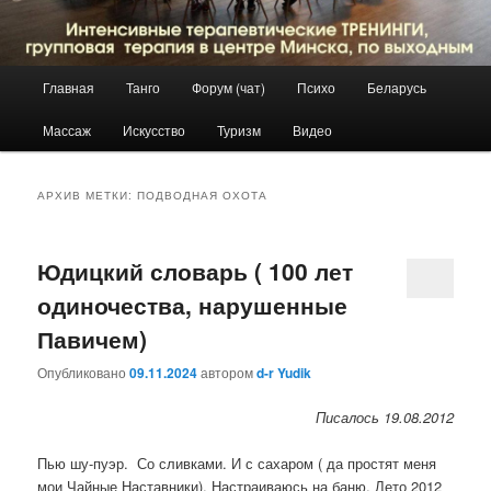
Главное
Главная
Танго
Форум (чат)
Психо
Беларусь
Перейти
Перейти
меню
Массаж
Искусство
Туризм
Видео
к
к
основному
дополнительному
АРХИВ МЕТКИ:
ПОДВОДНАЯ ОХОТА
содержимому
содержимому
Юдицкий словарь ( 100 лет
одиночества, нарушенные
Павичем)
Опубликовано
09.11.2024
автором
d-r Yudik
Писалось 19.08.2012
Пью шу-пуэр. Со сливками. И с сахаром ( да простят меня
мои Чайные Наставники). Настраиваюсь на баню. Лето 2012