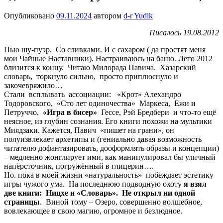
Опубликовано
09.11.2024
автором
d-r Yudik
Писалось 19.08.2012
Пью шу-пуэр. Со сливками. И с сахаром ( да простят меня
мои Чайные Наставники). Настраиваюсь на баню. Лето 2012
близится к концу. Читаю Милорада Павича. Хазарский
словарь, торкнуло сильно, просто приплюснуло и
закочевряжило…
Стали всплывать ассоциации: «Крот» Алехандро
Тодоровского, «Сто лет одиночества» Маркеса, Ежи и
Петруччо,
«Игра в бисер»
Гессе, Рэй Бредбери и что-то ещё
неясное, из глубин сознания. Его книги похожи на мультики
Миядзаки. Кажется, Павич «пишет на грани», он
полуизвлекает архетипы и (гениально давая возможность
читателю дофантазировать, дооформлять образы и концепции)
– медленно жонглирует ими, как манипулировал бы уличный
напёрсточник, погружённый в глицерин….
Но. пока в моей жизни «натуральность» побеждает эстетику
игры чужого ума. На последнюю подводную охоту
я взял
две книги: Ницхе и «Словарь». Не открыл ни одной
страницы
. Виной тому – Озеро, совершенно волшебное,
вовлекающее в свою магию, огромное и безлюдное.