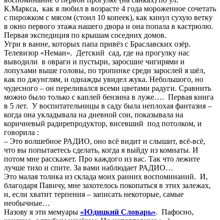
К.Маркса, как я любил в возрасте 4 года мороженное сочетать
с пирожком с мясом (стоил 10 копеек), как кинул сухую ветку
в окно первого этажа нашего двора и она попала в кастрюлю.
Первая экспедиция по крышам соседних домов.
Угри в ванне, которых папа привёз с Браславских озёр.
Телевизор «Неман». Детский сад, где на прогулку нас
выводили в овраги и пустыри, заросшие чигирями и
лопухами выше головы, по тропинке среди зарослей я шёл,
как по джунглям, и однажды увидел жука. Небольшого, но
чудесного – он переливался всеми цветами радуги. Сравнить
можно было только с каплей бензина в луже…. Первая книга
в 5 лет. У воспитательницы в саду была неплохая фантазия –
когда она укладывала на дневной сон, показывала на
коричневый радирепродуктор, висевший под потолком, и
говорила :
– Это волшебное РАДИО, оно всё видит и слышит, всё-всё,
что вы попытаетесь сделать, когда я выйду из комнаты. И
потом мне расскажет. Про каждого из вас. Так что лежите
лучше тихо и спите. За вами наблюдает РАДИО…
Это малая толика из склада моих ранних воспоминаний. И,
благодаря Павичу, мне захотелось покопаться в этих залежах,
и, если хватит терпения – записать некоторые, самые
необычные…
Назову я эти мемуары
«Юдицкий Словарь»
. Пафосно,