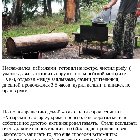
Наслаждался пейзажами, готовил на костре, чистил рыбу (
удалось даже заготовить пару кг. по корейской методике
«Хе»), отдыхал между заплывами, самый длительный,
дневной продолжался 3,5 часов, курил кальян, и книжек не
брал в руки….
Но по возвращению домой – как с цепи сорвался читать.
«Хазарский словарь», кроме прочего, ещё обратил меня в
собственное детство, активизировал память. Стали всплывать
очень давние воспоминания, из 60-х годов прошлого века.
Захотелось записать то, что ещё способен вспомнить:
воспоминание о первой прогулке (на санках) по ул.