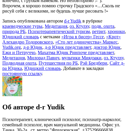
конечно, с грубым намёком. Но неповторимо :- ).
Впрочем, я хорошо помню строчку Градского «…Сколь не
рисуй себя с великими, не будешь лучше рисовать !»
Запись опубликована автором
d-r Yudik
в рубрике
краеведческие туры
,
Медитация
,
оз. Ктулху
,
подв. охота
,
природа РБ
,
Психотерапевтический туризм
,
ретрит
,
хроники
,
Юдицкий словарь
с метками
«Игра в бисер» Гессе
,
«Крот»
Алехандро Тодоровского
,
«Сто лет одиночества» Маркес
,
Yudik.org
,
д-р Юдик
,
д-р Юдик представляет
,
доктор Юдик
,
Ежи и Петруччо
,
Махатма Юдик Ринпоче представляет
,
Медитация
,
Милорад Павич
,
мультики Миядзаки
,
оз. Ктулху
,
Подводная охота
,
Путешествия по РБ
,
Рэй Бредбери
,
Сайт д-
ра Юдика
,
Юдицкий словарь
. Добавьте в закладки
постоянную ссылку
.
Об авторе d-r Yudik
Психотерапевт, клинический психолог, психиатр-нарколог,
семейный психолог, врач мануальной медицины. Офис ул.
Танка, 30-2а , ст. метро "Фрунзенская", +375296666838