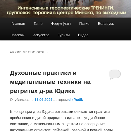
Главное
Главная
Танго
Форум (чат)
Психо
Беларусь
Перейти
Перейти
меню
Массаж
Искусство
Туризм
Видео
к
к
основному
дополнительному
АРХИВ МЕТКИ:
ОГОНЬ
содержимому
содержимому
Духовные практики и
медитативные техники на
ретритах д-ра Юдика
Опубликовано
11.06.2026
автором
d-r Yudik
В концепции д-ра Юдика ретритами считаются практики
пребывания в дикой природе, в идеале – уединённое
состояние, с максимальным акцентом на созерцание
натуральных объектов: пейзажей, озерной и речной воды,