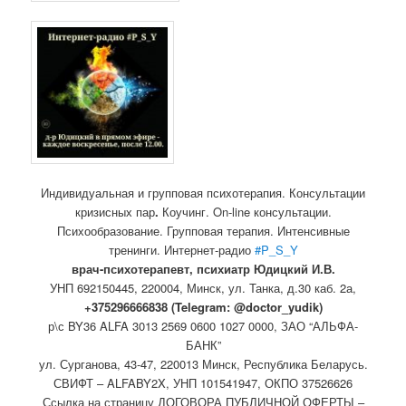
Индивидуальная и групповая психотерапия. Консультации
кризисных пар
.
Коучинг. On-line консультации.
Психообразование. Групповая терапия. Интенсивные
тренинги. Интернет-радио
#P_S_Y
врач-психотерапевт, психиатр Юдицкий И.В.
УНП 692150445, 220004, Минск,
ул. Танка, д.30 каб. 2а,
+375296666838 (Telegram: @doctor_yudik)
р\с BY36 ALFA 3013 2569 0600 1027 0000, ЗАО “АЛЬФА-
БАНК”
ул. Сурганова, 43-47, 220013 Минск, Республика Беларусь.
СВИФТ – ALFABY2X, УНП 101541947, ОКПО 37526626
Ссылка на страницу ДОГОВОРА ПУБЛИЧНОЙ ОФЕРТЫ –