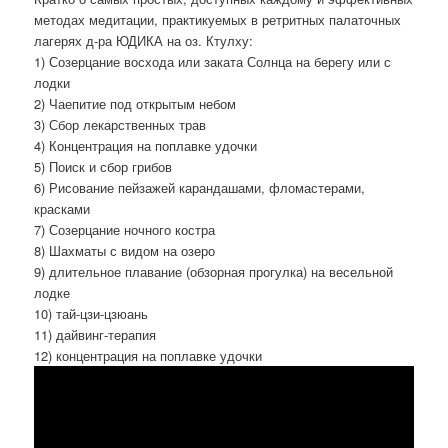
методах медитации, практикуемых в ретритных палаточных
лагерях д-ра ЮДИКА на оз. Ктулху:
1) Созерцание восхода или заката Солнца на берегу или с
лодки
2) Чаепитие под открытым небом
3) Сбор лекарственных трав
4) Концентрация на поплавке удочки
5) Поиск и сбор грибов
6) Рисование пейзажей карандашами, фломастерами,
красками
7) Созерцание ночного костра
8) Шахматы с видом на озеро
9) длительное плавание (обзорная прогулка) на весельной
лодке
10) тай-цзи-цзюань
11) дайвинг-терапия
12) концентрация на поплавке удочки