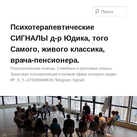
Поис
Психотерапевтические
СИГНАЛЫ д-р Юдика, того
Самого, живого классика,
врача-пенсионера.
Психологическая помощь. Семейные и групповые сеансы.
Трансовая психорегуляция в прямом эфире интернет-радио
#P_S_Y +375296666838 {Telegram, Signal}