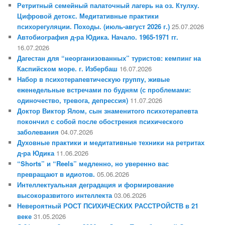
Ретритный семейный палаточный лагерь на оз. Ктулху.
Цифровой детокс. Медитативные практики
психорегуляции. Походы. (июль-август 2026 г.)
25.07.2026
Автобиография д-ра Юдика. Начало. 1965-1971 гг.
16.07.2026
Дагестан для “неорганизованных” туристов: кемпинг на
Каспийском море. г. Избербаш
16.07.2026
Набор в психотерапевтическую группу, живые
еженедельные встречами по будням (с проблемами:
одиночество, тревога, депрессия)
11.07.2026
Доктор Виктор Ялом, сын знаменитого психотерапевта
покончил с собой после обострения психического
заболевания
04.07.2026
Духовные практики и медитативные техники на ретритах
д-ра Юдика
11.06.2026
“Shorts” и “Reels” медленно, но уверенно вас
превращают в идиотов.
05.06.2026
Интеллектуальная деградация и формирование
высокоразвитого интеллекта
03.06.2026
Невероятный РОСТ ПСИХИЧЕСКИХ РАССТРОЙСТВ в 21
веке
31.05.2026