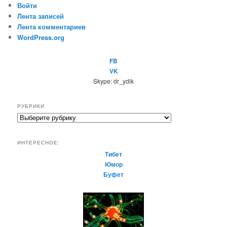
Войти
Лента записей
Лента комментариев
WordPress.org
FB
VK
Skype: dr_ydik
РУБРИКИ
Р
у
б
ИНТЕРЕСНОЕ:
р
Тибет
и
Юмор
к
Буфет
и