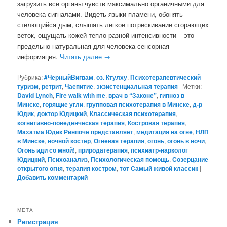
загрузить все органы чувств максимально органичными для
человека сигналами. Видеть языки пламени, обонять
стелющийся дым, слышать легкое потрескивание сгорающих
веток, ощущать кожей тепло разной интенсивности – это
предельно натуральная для человека сенсорная
информация.
Читать далее
→
Рубрика:
#ЧёрныйВигвам
,
оз. Ктулху
,
Психотерапевтический
туризм
,
ретрит
,
Чаепитие
,
экзистенциальная терапия
|
Метки:
David Lynch
,
Fire walk with me
,
врач в “Законе”
,
гипноз в
Минске
,
горящие угли
,
групповая психотерапия в Минске
,
д-р
Юдик
,
доктор Юдицкий
,
Классическая психотерапия
,
когнитивно-поведенческая терапия
,
Костровая терапия
,
Махатма Юдик Ринпоче представляет
,
медитация на огне
,
НЛП
в Минске
,
ночной костёр
,
Огневая терапия
,
огонь
,
огонь в ночи
,
Огонь иди со мной!
,
природатерапия
,
психиатр-нарколог
Юдицкий
,
Психоанализ
,
Психологическая помощь
,
Созерцание
открытого огня
,
терапия костром
,
тот Самый живой классик
|
Добавить комментарий
МЕТА
Регистрация