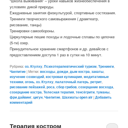
“Школа выживания” – уроки навыков жизнеобеспечения в
условиях дикой природы.
Ежедневные занятия физкультурой, спортивные состязания.
Тренинги творческого самовыражения ( драмтеатр,
рисование, танцы)
Тренировки самообороны.
Циркулярные пешие походы и лодочные сплавы по цепочке
(5-ти) озер.
Принудительное хранение смартфонов и др. девайсов с
предоставлением доступа 1 раз в сутки на 10 минут.
Рубрика:
оз. Ктулху
,
Психотерапевтический туризм
,
Тренинги
,
Чаепитие
|
Метки:
восходы
,
дожди
,
дым костра
,
закаты
,
изучение созвездий
,
костровая кулинария
,
медитативные
техники
,
огонь
,
оз. Ктулху
,
палаточный лагерь
,
ретрит
,
рисование пейзажей
,
роса
,
сбор грибов
,
созерцание восхода
,
созерцание костра
,
Телесная терапия
,
тенсёгрити
,
туманы
,
фри дайвинг
,
цигун
,
Чаепитие
,
Шахматы open air
|
Добавить
комментарий
Терапия костром