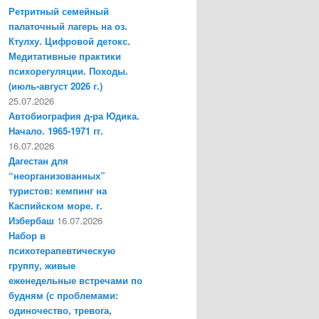
Ретритный семейный
палаточный лагерь на оз.
Ктулху. Цифровой детокс.
Медитативные практики
психорегуляции. Походы.
(июль-август 2026 г.)
25.07.2026
Автобиография д-ра Юдика.
Начало. 1965-1971 гг.
16.07.2026
Дагестан для
“неорганизованных”
туристов: кемпинг на
Каспийском море. г.
Избербаш
16.07.2026
Набор в
психотерапевтическую
группу, живые
еженедельные встречами по
будням (с проблемами:
одиночество, тревога,