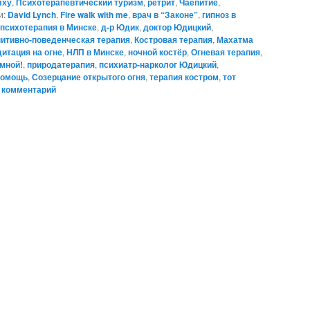
лху
,
Психотерапевтический туризм
,
ретрит
,
Чаепитие
,
и:
David Lynch
,
Fire walk with me
,
врач в “Законе”
,
гипноз в
 психотерапия в Минске
,
д-р Юдик
,
доктор Юдицкий
,
нитивно-поведенческая терапия
,
Костровая терапия
,
Махатма
итация на огне
,
НЛП в Минске
,
ночной костёр
,
Огневая терапия
,
 мной!
,
природатерапия
,
психиатр-нарколог Юдицкий
,
помощь
,
Созерцание открытого огня
,
терапия костром
,
тот
 комментарий