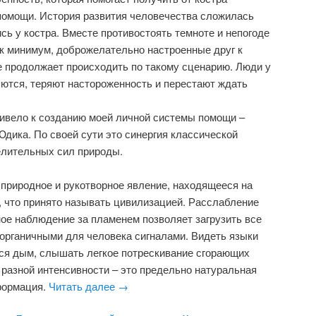
помощи. История развития человечества сложилась
ись у костра. Вместе противостоять темноте и непогоде
ак минимум, доброжелательно настроенные друг к
се продолжает происходить по такому сценарию. Люди у
ются, теряют настороженность и перестают ждать
ривело к созданию моей личной системы помощи –
Юдика. По своей сути это синергия классической
елительных сил природы.
природное и рукотворное явление, находящееся на
о, что принято называть цивилизацией. Расслабление
ное наблюдение за пламенем позволяет загрузить все
органичными для человека сигналами. Видеть языки
ся дым, слышать легкое потрескивание сгорающих
 разной интенсивности – это предельно натуральная
формация.
Читать далее
→