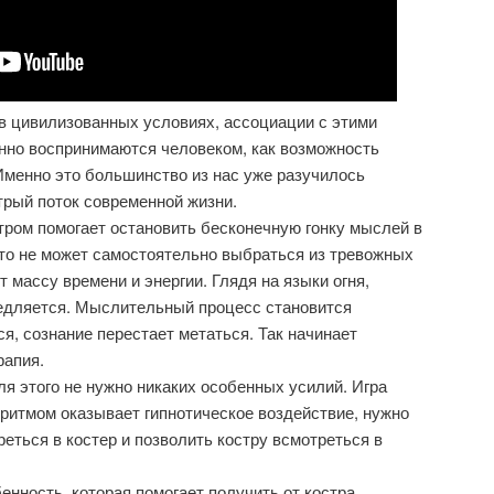
в цивилизованных условиях, ассоциации с этими
нно воспринимаются человеком, как возможность
Именно это большинство из нас уже разучилось
рый поток современной жизни.
ром помогает остановить бесконечную гонку мыслей в
 кто не может самостоятельно выбраться из тревожных
 массу времени и энергии. Глядя на языки огня,
медляется. Мыслительный процесс становится
я, сознание перестает метаться. Так начинает
рапия.
ля этого не нужно никаких особенных усилий. Игра
ритмом оказывает гипнотическое воздействие, нужно
еться в костер и позволить костру всмотреться в
енность, которая помогает получить от костра