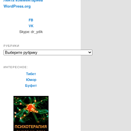
WordPress.org
FB
VK
Skype: dr_ydik
РУБРИКИ
Р
у
б
ИНТЕРЕСНОЕ:
р
Тибет
и
Юмор
к
Буфет
и