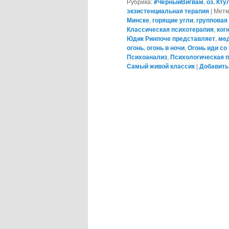
Рубрика:
#ЧёрныйВигвам
,
оз. Кту
экзистенциальная терапия
|
Метк
Минске
,
горящие угли
,
групповая
Классическая психотерапия
,
ког
Юдик Ринпоче представляет
,
мед
огонь
,
огонь в ночи
,
Огонь иди со
Психоанализ
,
Психологическая 
Самый живой классик
|
Добавить