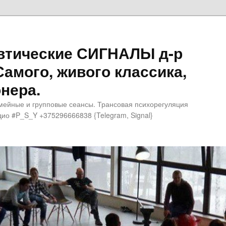
втические СИГНАЛЫ д-р
Самого, живого классика,
нера.
мейные и групповые сеансы. Трансовая психорегуляция
ио #P_S_Y +375296666838 {Telegram, Signal}