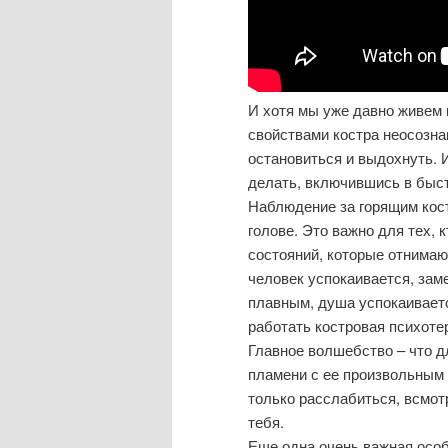
И хотя мы уже давно живем 
свойствами костра неосозна
остановиться и выдохнуть. 
делать, включившись в быст
Наблюдение за горящим кост
голове. Это важно для тех,
состояний, которые отнимают
человек успокаивается, за
плавным, душа успокаиваетс
работать костровая психоте
Главное волшебство – что д
пламени с ее произвольным 
только расслабиться, всмотр
тебя.
Еще одна очень важная особ