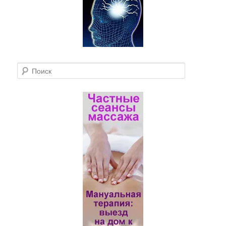
П
о
и
с
к