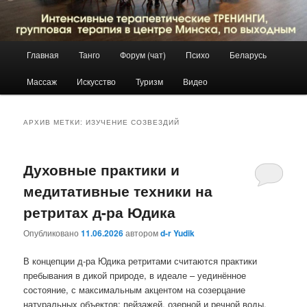
Главное
Главная
Танго
Форум (чат)
Психо
Беларусь
Перейти
Перейти
меню
Массаж
Искусство
Туризм
Видео
к
к
основному
дополнительному
АРХИВ МЕТКИ:
ИЗУЧЕНИЕ СОЗВЕЗДИЙ
содержимому
содержимому
Духовные практики и
медитативные техники на
ретритах д-ра Юдика
Опубликовано
11.06.2026
автором
d-r Yudik
В концепции д-ра Юдика ретритами считаются практики
пребывания в дикой природе, в идеале – уединённое
состояние, с максимальным акцентом на созерцание
натуральных объектов: пейзажей, озерной и речной воды,