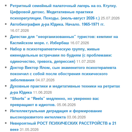
Ретритный семейный палаточный лагерь на оз. Ктулху.
Цифровой детокс. Медитативные практики
психорегуляции. Походы. (июль-август 2026 г.)
25.07.2026
Автобиография д-ра Юдика. Начало. 1965-1971 гг.
16.07.2026
Дагестан для “неорганизованных” туристов: кемпинг на
Каспийском море. г. Избербаш
16.07.2026
Набор в психотерапевтическую группу, живые
еженедельные встречами по будням (с проблемами:
одиночество, тревога, депрессия)
11.07.2026
Доктор Виктор Ялом, сын знаменитого психотерапевта
покончил с собой после обострения психического
заболевания
04.07.2026
Духовные практики и медитативные техники на ретритах
д-ра Юдика
11.06.2026
“Shorts” и “Reels” медленно, но уверенно вас
превращают в идиотов.
05.06.2026
Интеллектуальная деградация и формирование
высокоразвитого интеллекта
03.06.2026
Невероятный РОСТ ПСИХИЧЕСКИХ РАССТРОЙСТВ в 21
веке
31.05.2026