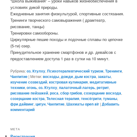
“Школа выживания” – уроки навыков жизнеобеспечения в
условиях дикой природы.
Ежедневные занятия физкультурой, спортивные состязания.
Тренинги творческого самовыражения ( драмтеатр,
рисование, танцы)
Тренировки самообороны.
Циркулярные пешие походы и лодочные сплавы по цепочке
(5-ти) озер.
Принудительное хранение смартфонов и др. девайсов с
предоставлением доступа 1 раз в сутки на 10 минут.
Рубрика:
оз. Ктулху
,
Психотерапевтический туризм
,
Тренинги
,
Чаепитие
|
Метки:
восходы
,
дожди
,
дым костра
,
закаты
,
изучение созвездий
,
костровая кулинария
,
медитативные
техники
,
огонь
,
оз. Ктулху
,
палаточный лагерь
,
ретрит
,
рисование пейзажей
,
роса
,
сбор грибов
,
созерцание восхода
,
созерцание костра
,
Телесная терапия
,
тенсёгрити
,
туманы
,
фри дайвинг
,
цигун
,
Чаепитие
,
Шахматы open air
|
Добавить
комментарий
МЕТА
Регистрация