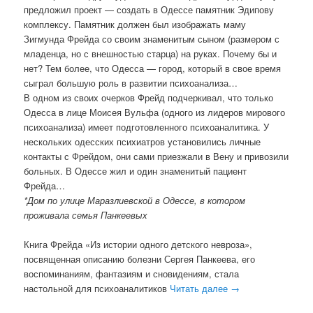
предложил проект — создать в Одессе памятник Эдипову
комплексу. Памятник должен был изображать маму
Зигмунда Фрейда со своим знаменитым сыном (размером с
младенца, но с внешностью старца) на руках. Почему бы и
нет? Тем более, что Одесса — город, который в свое время
сыграл большую роль в развитии психоанализа…
В одном из своих очерков Фрейд подчеркивал, что только
Одесса в лице Моисея Вульфа (одного из лидеров мирового
психоанализа) имеет подготовленного психоаналитика. У
нескольких одесских психиатров установились личные
контакты с Фрейдом, они сами приезжали в Вену и привозили
больных. В Одессе жил и один знаменитый пациент
Фрейда…
*Дом по улице Маразлиевской в Одессе, в котором
проживала семья Панкеевых
Книга Фрейда «Из истории одного детского невроза»,
посвященная описанию болезни Сергея Панкеева, его
воспоминаниям, фантазиям и сновидениям, стала
настольной для психоаналитиков
Читать далее
→