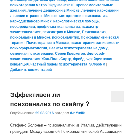
психотерапии метро "Фрунзенская"
,
кровосмесительные
желания
,
лечение депрессии в Минске
,
лечение наркомании
,
лечение страхов в Минске
,
методология психоанализа
,
наркодиспансер Минск
,
наркологическая помощь
,
неофрейдизм
,
профилактика пьянства
,
психиатр-
экзистенциалист
,
психиатрия в Минске
,
Психоанализ
,
психоанализ в Минске
,
психоаналитик
,
Психоаналитическая
терапия
,
Психотерапия в Минске
,
психотерапия зависимости
,
психофармакология
,
Сеансы психотерапевта на дому
,
семейная психотерапия
,
Серен Кьеркегор
,
философ-
экзистенциалист Жан-Поль Сартр
,
Фрейд
,
Фрейдистская
концепция
,
частный приём психотерапевта
,
Э.Фромм
|
Добавить комментарий
Эффективен ли
психоанализ по скайпу ?
Опубликовано
29.08.2016
автором
d-r Yudik
Стефано Болоньи – психоаналитик из Италии, действующий
президент Международной Психоаналитической Ассоциации