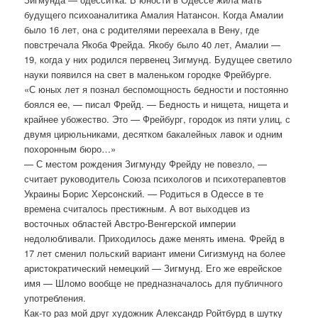
будущего психоаналитика Амалия Натансон. Когда Амалии
было 16 лет, она с родителями переехала в Вену, где
повстречала Якоба Фрейда. Якобу было 40 лет, Амалии —
19, когда у них родился первенец Зигмунд. Будущее светило
науки появился на свет в маленьком городке Фрейбурге.
«С юных лет я познал беспомощность бедности и постоянно
боялся ее, — писал Фрейд. — Бедность и нищета, нищета и
крайнее убожество. Это — Фрейбург, городок из пяти улиц, с
двумя цирюльниками, десятком бакалейных лавок и одним
похоронным бюро…»
— С местом рождения Зигмунду Фрейду не повезло, —
считает руководитель Союза психологов и психотерапевтов
Украины Борис Херсонский. — Родиться в Одессе в те
времена считалось престижным. А вот выходцев из
восточных областей Австро-Венгерской империи
недолюбливали. Приходилось даже менять имена. Фрейд в
17 лет сменил польский вариант имени Сигизмунд на более
аристократический немецкий — Зигмунд. Его же еврейское
имя — Шломо вообще не предназначалось для публичного
употребления.
Как-то раз мой друг художник Александр Ройтбурд в шутку