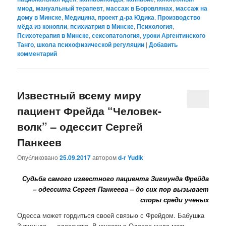
миод
,
мануальный терапевт
,
массаж в Боровлянах
,
массаж на
дому в Минске
,
Медицина
,
проект д-ра Юдика
,
Производство
мёда из конопли
,
психиатрия в Минске
,
Психология
,
Психотерапия в Минске
,
сексопатология
,
уроки Аргентинского
Танго
,
школа психофизической регуляции
|
Добавить
комментарий
Известный всему миру
пациент Фрейда “Человек-
волк” – одессит Сергей
Панкеев
Опубликовано
25.09.2017
автором
d-r Yudik
Судьба самого известного пациента Зигмунда Фрейда
– одессита Сергея Панкеева – до сих пор вызывает
споры среди ученых
Одесса может гордиться своей связью с Фрейдом. Бабушка
Зигмунда — одесситка. В юности в Одессе жила мать