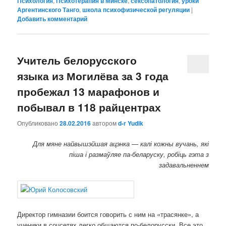
Психология
,
Психотерапия в Минске
,
сексопатология
,
уроки
Аргентинского Танго
,
школа психофизической регуляции
|
Добавить комментарий
Учитель белорусского
языка из Могилёва за 3 года
пробежал 13 марафонов и
побывал в 118 райцентрах
Опубликовано
28.02.2016
автором
d-r Yudik
Для мяне найвышэйшая ацэнка — калі кожны вучань, які
піша і размаўляе па-беларуску, робіць гэта з
задавальненнем
Директор гимназии боится говорить с ним на «трасянке», а
ученики в соцсетях легко общаются по-белорусски. Все это