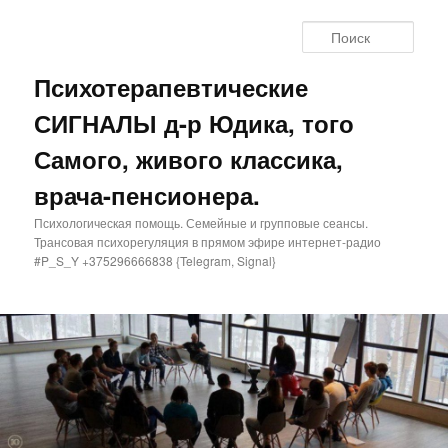
Поис
Психотерапевтические
СИГНАЛЫ д-р Юдика, того
Самого, живого классика,
врача-пенсионера.
Психологическая помощь. Семейные и групповые сеансы.
Трансовая психорегуляция в прямом эфире интернет-радио
#P_S_Y +375296666838 {Telegram, Signal}