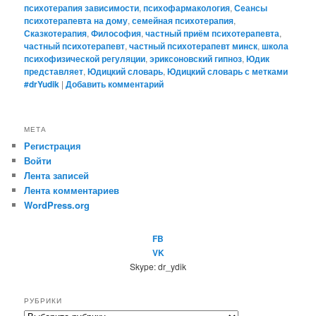
психотерапия зависимости
,
психофармакология
,
Сеансы
психотерапевта на дому
,
семейная психотерапия
,
Сказкотерапия
,
Философия
,
частный приём психотерапевта
,
частный психотерапевт
,
частный психотерапевт минск
,
школа
психофизической регуляции
,
эриксоновский гипноз
,
Юдик
представляет
,
Юдицкий словарь
,
Юдицкий словарь с метками
#‎drYudik
|
Добавить комментарий
МЕТА
Регистрация
Войти
Лента записей
Лента комментариев
WordPress.org
FB
VK
Skype: dr_ydik
РУБРИКИ