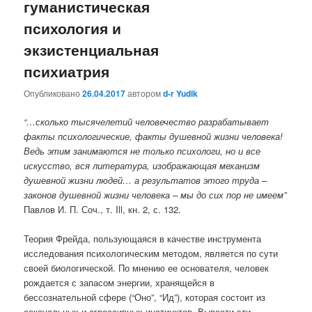
гуманистическая
психология и
экзистенциальная
психиатрия
Опубликовано
26.04.2017
автором
d-r Yudik
“…сколько тысячелетий человечество разрабатывает
факты психологические, факты душевной жизни человека!
Ведь этим занимаются не только психологи, но и все
искусство, вся литература, изображающая механизм
душевной жизни людей… а результатов этого труда –
законов душевной жизни человека – мы до сих пор не имеем”
Павлов И. П. Соч., т. Ill, кн. 2, с. 132.
Теория Фрейда, пользующаяся в качестве инструмента
исследования психологическим методом, является по сути
своей биологической. По мнению ее основателя, человек
рождается с запасом энергии, хранящейся в
бессознательной сфере (“Оно”, “Ид”), которая состоит из
сексуальных и агрессивных инстинктов. Вывести эти