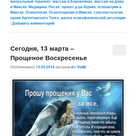
мануальный терапевт
,
массаж в Боровлянах
,
массаж на дому
в Минске
,
Медицина
,
Песах
,
проект д-ра Юдика
,
психиатрия в
Минске
,
Психология
,
Психотерапия в Минске
,
сексопатология
,
уроки Аргентинского Танго
,
школа психофизической регуляции
|
Добавить комментарий
Сегодня, 13 марта –
Прощеное Воскресенье
Опубликовано
13.03.2016
автором
d-r Yudik