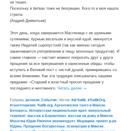
не тешил.
Поскольку в битвах тоже не безгрешен. Кого-то и моя нашла
стрела.
(Андрей Дементьев)
Этот день, когда завершается Масленица с ее шумными
гуляниями, бурным весельем и вкусной едой, именуется
также Неделей сыропустной (так как именно сегодня
заканчивается употребление в пищу молочных продуктов). И
самое главное — настает момент попросить друг у друга
прощения за все прегрешения и нанесенные обиды, чтобы
вступить в Великий пост с чистой душой, примирившись со
всеми ближними. Как эта традиция описывалась нашими
предками: «Старший и властный просил прощение у
последнего и ничтожного.
Читать далее
→
Рубрика:
религия
,
События
|
Метки:
#‎drYudik
,
#YudikOrg
,
#танготерапия
,
Yudik.org
,
Аргентинское танго в Минске
,
Беларусь
,
белорусская национальная идея
,
мануальный
терапевт
,
массаж в Боровлянах
,
массаж на дому в Минске
,
Махатма Юдик Ринпоче рекомендует
,
Медицина
,
проект д-ра
Юдика
,
Прощеное Воскресенье
,
психиатрия в Минске
,