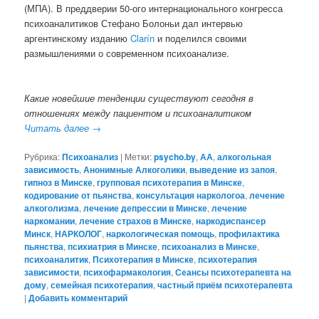
(МПА). В преддверии 50-ого интернационального конгресса
психоаналитиков Стефано Болоньи дал интервью
аргентинскому изданию
Clarín
и поделился своими
размышлениями о современном психоанализе.
Какие новейшие тенденции существуют сегодня в
отношениях между пациентом и психоаналитиком
Читать далее
→
Рубрика:
Психоанализ
|
Метки:
psycho.by
,
АА
,
алкогольная
зависимость
,
Анонимные Алкоголики
,
выведение из запоя
,
гипноз в Минске
,
групповая психотерапия в Минске
,
кодирование от пьянства
,
консультация наркологоа
,
лечение
алкоголизма
,
лечение депрессии в Минске
,
лечение
наркомании
,
лечение страхов в Минске
,
наркодиспансер
Минск
,
НАРКОЛОГ
,
наркологическая помощь
,
профилактика
пьянства
,
психиатрия в Минске
,
психоанализ в Минске
,
психоаналитик
,
Психотерапия в Минске
,
психотерапия
зависимости
,
психофармакология
,
Сеансы психотерапевта на
дому
,
семейная психотерапия
,
частный приём психотерапевта
|
Добавить комментарий