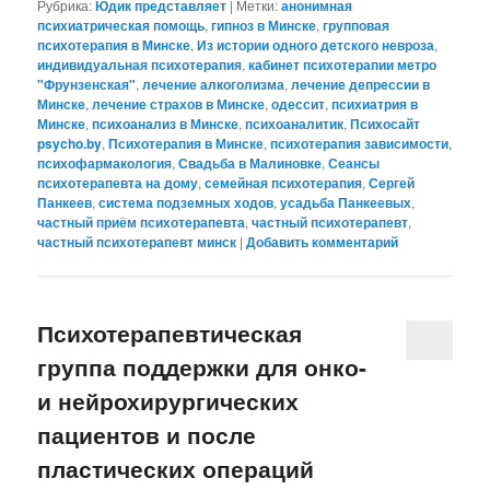
Рубрика:
Юдик представляет
|
Метки:
анонимная
психиатрическая помощь
,
гипноз в Минске
,
групповая
психотерапия в Минске
,
Из истории одного детского невроза
,
индивидуальная психотерапия
,
кабинет психотерапии метро
"Фрунзенская"
,
лечение алкоголизма
,
лечение депрессии в
Минске
,
лечение страхов в Минске
,
одессит
,
психиатрия в
Минске
,
психоанализ в Минске
,
психоаналитик
,
Психосайт
psycho.by
,
Психотерапия в Минске
,
психотерапия зависимости
,
психофармакология
,
Свадьба в Малиновке
,
Сеансы
психотерапевта на дому
,
семейная психотерапия
,
Сергей
Панкеев
,
система подземных ходов
,
усадьба Панкеевых
,
частный приём психотерапевта
,
частный психотерапевт
,
частный психотерапевт минск
|
Добавить комментарий
Психотерапевтическая
группа поддержки для онко-
и нейрохирургических
пациентов и после
пластических операций