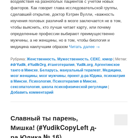
воздействия на разнополых пациентов с учетом новых
факторов. Как говорит глава исследовательской группы,
сделавшей открытие, доктор Кэтрин Вулли, «важность
изучения половых различий в мозге заключается не в том,
чтобы выяснить, кто лучше читает карту, или почему
определенные профессии выбирают преимущественно
мужчины, а не женщины, но в том, чтобы биология и
медицина наилучшим образом
Читать далее
→
Рубрика:
Женственность
,
Мужественность
,
СЕКС
,
юмор
|
Метки:
#‎drYudik
,
#YudikOrg
,
#танготерапия
,
Yudik.org
,
Аргентинское
танго в Минске
,
Беларусь
,
мануальный терапевт
,
Медицина
,
мозг женщины
,
мозг мужчины
,
проект д-ра Юдика
,
психиатрия
в Минске
,
Психология
,
Психотерапия в Минске
,
сексопатология
,
школа психофизической регуляции
|
Добавить комментарий
Славный ты парень,
Мишка! (#YudikCopyLeft д-
ра Юдика № 16)