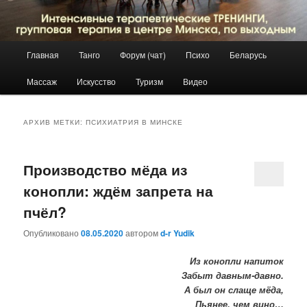
Главное
Главная
Танго
Форум (чат)
Психо
Беларусь
Перейти
Перейти
меню
Массаж
Искусство
Туризм
Видео
к
к
основному
дополнительному
АРХИВ МЕТКИ:
ПСИХИАТРИЯ В МИНСКЕ
содержимому
содержимому
Производство мёда из
конопли: ждём запрета на
пчёл?
Опубликовано
08.05.2020
автором
d-r Yudik
Из конопли напиток
Забыт давным-давно.
А был он слаще мёда,
Пьянее, чем вино…