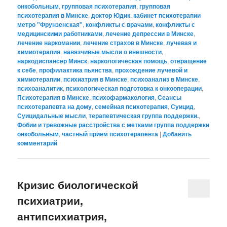
онкобольным
,
групповая психотерапия
,
групповая
психотерапия в Минске
,
доктор Юдик
,
кабинет психотерапии
метро "Фрунзенская"
,
конфликты с врачами
,
конфликты с
медицинскими работниками
,
лечение депрессии в Минске
,
лечение наркомании
,
лечение страхов в Минске
,
лучевая и
химиотерапия
,
навязчивые мысли о внешности
,
наркодиспансер Минск
,
наркологическая помощь
,
отвращение
к себе
,
профилактика пьянства
,
прохождение лучевой и
химиотерапии
,
психиатрия в Минске
,
психоанализ в Минске
,
психоаналитик
,
психологическая подготовка к онкооперации
,
Психотерапия в Минске
,
психофармакология
,
Сеансы
психотерапевта на дому
,
семейная психотерапия
,
Суицид
,
Суицидальные мысли
,
терапевтическая группа поддержки.
,
Фобии и тревожные расстройства с метками группа поддержки
онкобольным
,
частный приём психотерапевта
|
Добавить
комментарий
Кризис биологической
психиатрии,
антипсихиатрия,