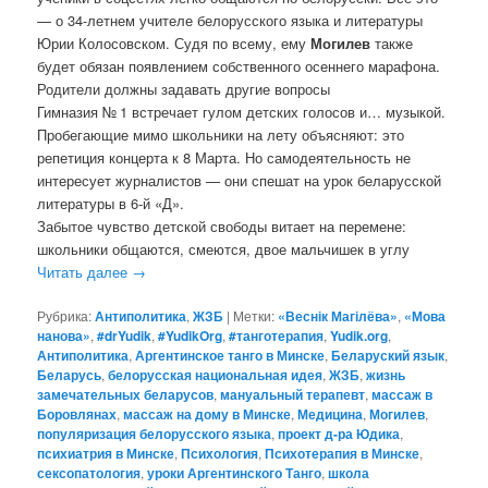
— о 34-летнем учителе белорусского языка и литературы
Юрии Колосовском. Судя по всему, ему
Могилев
также
будет обязан появлением собственного осеннего марафона.
Родители должны задавать другие вопросы
Гимназия № 1 встречает гулом детских голосов и… музыкой.
Пробегающие мимо школьники на лету объясняют: это
репетиция концерта к 8 Марта. Но самодеятельность не
интересует журналистов — они спешат на урок беларусской
литературы в 6-й «Д».
Забытое чувство детской свободы витает на перемене:
школьники общаются, смеются, двое мальчишек в углу
Читать далее
→
Рубрика:
Антиполитика
,
ЖЗБ
|
Метки:
«Веснік Магілёва»
,
«Мова
нанова»
,
#‎drYudik
,
#YudikOrg
,
#танготерапия
,
Yudik.org
,
Антиполитика
,
Аргентинское танго в Минске
,
Беларуский язык
,
Беларусь
,
белорусская национальная идея
,
ЖЗБ
,
жизнь
замечательных беларусов
,
мануальный терапевт
,
массаж в
Боровлянах
,
массаж на дому в Минске
,
Медицина
,
Могилев
,
популяризация белорусского языка
,
проект д-ра Юдика
,
психиатрия в Минске
,
Психология
,
Психотерапия в Минске
,
сексопатология
,
уроки Аргентинского Танго
,
школа