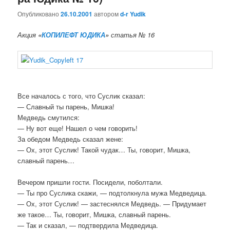
Опубликовано
26.10.2001
автором
d-r Yudik
Акция
«
КОПИЛЕФТ ЮДИКА
»
статья № 16
Все началось с того, что Суслик сказал:
— Славный ты парень, Мишка!
Медведь смутился:
— Ну вот еще! Нашел о чем говорить!
За обедом Медведь сказал жене:
— Ох, этот Суслик! Такой чудак… Ты, говорит, Мишка,
славный парень…
Вечером пришли гости. Посидели, поболтали.
— Ты про Суслика скажи, — подтолкнула мужа Медведица.
— Ох, этот Суслик! — застеснялся Медведь. — Придумает
же такое… Ты, говорит, Мишка, славный парень.
— Так и сказал, — подтвердила Медведица.