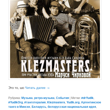
Это то, шо
Читать далее
→
Рубрика:
Музыка
,
ретро-музыка
,
События
|
Метки:
#‎drYudik
,
#YudikOrg
,
#танготерапия
,
Klezmasters
,
Yudik.org
,
Аргентинское
танго в Минске
,
Беларусь
,
белорусская национальная идея
,