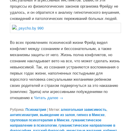
процессы из физиологических законов организма Фрейду не
удалось, и он обратился к анализу гипнотического внушения,
сновидений и патологических переживаний больных людей.
Во всех проявлениях психической жизни Фрейд видел
конфликт между сознанием и бессознательным, а также
механизмы защиты от него. Жизнь полна конфликтов, но
сознание накладывает вето на все, что может сделать жизнь
невыносимой. Так, из сознания устраняются воспоминания о
первых годах жизни, наполненных постыдными для
взрослого человека сексуальными желаниями ребенком
своих родителей и страхом подвергнуться за это наказанию
(комплекс Эдипа) или агрессивными побуждениями по
отношению к
Читать далее
→
Рубрика:
Психиатрия
|
Метки:
алкогольная зависимость
,
антипсихиатрия
,
выведение из запоя
,
гипноз в Минске
,
групповая психотерапия в Минске
,
гуманистическое
направление в психологии
,
гуманистическое направление в
философии
,
датский философ
,
инцестные желания
,
кабинет