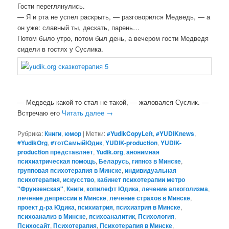
Гости переглянулись.
— Я и рта не успел раскрыть, — разговорился Медведь, — а
он уже: славный ты, дескать, парень…
Потом было утро, потом был день, а вечером гости Медведя
сидели в гостях у Суслика.
— Медведь какой-то стал не такой, — жаловался Суслик. —
Встречаю его
Читать далее
→
Рубрика:
Книги
,
юмор
|
Метки:
#YudikCopyLeft
,
#YUDIKnews
,
#YudikOrg
,
#тотСамыйЮдик
,
YUDIK-production
,
YUDIK-
production представляет
,
Yudik.org
,
анонимная
психиатрическая помощь
,
Беларусь
,
гипноз в Минске
,
групповая психотерапия в Минске
,
индивидуальная
психотерапия
,
искусство
,
кабинет психотерапии метро
"Фрунзенская"
,
Книги
,
копилефт Юдика
,
лечение алкоголизма
,
лечение депрессии в Минске
,
лечение страхов в Минске
,
проект д-ра Юдика
,
психиатрия
,
психиатрия в Минске
,
психоанализ в Минске
,
психоаналитик
,
Психология
,
Психосайт
,
Психотерапия
,
Психотерапия в Минске
,