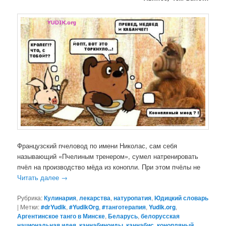
Французский пчеловод по имени Николас, сам себя
называющий «Пчелиным тренером», сумел натренировать
пчёл на производство мёда из конопли. При этом пчёлы не
Читать далее
→
Рубрика:
Кулинария
,
лекарства
,
натуропатия
,
Юдицкий словарь
|
Метки:
#‎drYudik
,
#YudikOrg
,
#танготерапия
,
Yudik.org
,
Аргентинское танго в Минске
,
Беларусь
,
белорусская
национальная идея
,
каннабиноиды
,
каннабис
,
конопляный