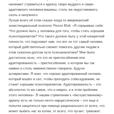
начинают стремиться к идеалу сверх-мудрого и сверх-
адаптивного человека-машины, столь же недостижимого,
сколь и ненужного.
Лучше всего об этом сказал когда-то американский
экзистенциальный психолог Ролло Мэй: «Я спрашивал себя:
“Что должно быть у человека для того, чтобы стать хорошим
психотерапевтом? Что такого должно быть у этой конкретной
личности, что подскажет нам, что вот он тот самый человек,
который действительно сможет помогать другим людям в
этом сказочно-долгом пути психоаналитика? Мне было
достаточно ясно, что это не приспособление или
адаптированность – приспособление, о котором мы так
наивно и столь невежественно говорили, будучи
аспирантами. Я знал, что хорошо адаптированный человек,
который вошёл и сел, чтобы проходить собеседование, не
станет хорошим психотерапевтом. Адаптированность – это
абсолютно то же самое, что и невроз, и в этом проблема
этого человека». В нашем стремлении к «бесчувственному»
идеалу есть не только нечто нарциссическое – это еще и
попытка защититься при помощи рационального от всего, что
может выбить нас из колеи, от всего, что пугает, тревожит,