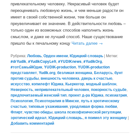
привлекательному человеку. Некрасивый человек будет
переоценивать любовную жизнь, и чем меньше радости он
имеет в своей собственной жизни, тем больше он
преувеличивает ее значение. В действительности любовь –
только один из возможных способов наполнить жизнь
смыслом, и даже не лучший способ. Наше существование
пришло бы к печальному концу
Читать далее
→
Рубрика:
Любовь
,
Орден имени
,
Юдицкий словарь
|
Метки:
#‎drYudik
,
#YudikCopyLeft
,
#YUDIKnews
,
#YudikOrg
,
#тотСамыйЮдик
,
YUDIK-production
,
YUDIK-production
представляет
,
Yudik.org
,
безликая женщина
,
Беларусь
,
бунт
против судьбы
,
внешность человека
,
дверь к счастью
,
искусство
,
копилефт Юдика
,
Кьеркегор
,
модный шаблон
,
Неверность
,
непривлекательный человек
,
покорность судьбе
,
предпочитаемый женский тип
,
проект д-ра Юдика
,
психиатрия
,
Психология
,
Психотерапия в Минске
,
путь к эротическому
счастью
,
типовые ухаживания
,
уродливая форма любви
,
Флирт
,
чувство обиды
,
школа психофизической регуляции
,
эротический идеал
,
Юдицкий словарь.
,
я поимел эту женщину
|
Добавить комментарий