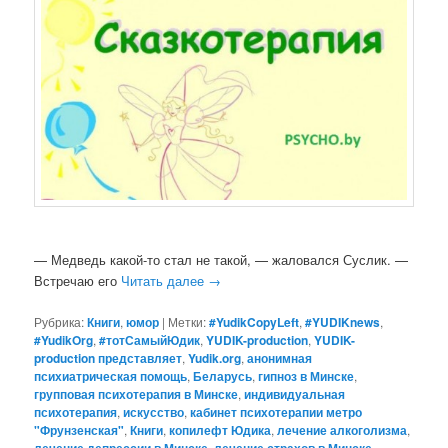
— Медведь какой-то стал не такой, — жаловался Суслик. —
Встречаю его
Читать далее
→
Рубрика:
Книги
,
юмор
|
Метки:
#YudikCopyLeft
,
#YUDIKnews
,
#YudikOrg
,
#тотСамыйЮдик
,
YUDIK-production
,
YUDIK-
production представляет
,
Yudik.org
,
анонимная
психиатрическая помощь
,
Беларусь
,
гипноз в Минске
,
групповая психотерапия в Минске
,
индивидуальная
психотерапия
,
искусство
,
кабинет психотерапии метро
"Фрунзенская"
,
Книги
,
копилефт Юдика
,
лечение алкоголизма
,
лечение депрессии в Минске
,
лечение страхов в Минске
,