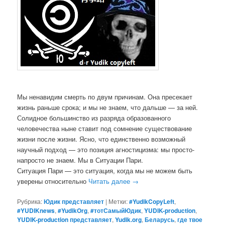
Мы ненавидим смерть по двум причинам. Она пресекает
жизнь раньше срока; и мы не знаем, что дальше — за ней.
Солидное большинство из разряда образованного
человечества ныне ставит под сомнение существование
жизни после жизни. Ясно, что единственно возможный
научный подход — это позиция агностицизма: мы просто-
напросто не знаем. Мы в Ситуации Пари.
Ситуация Пари — это ситуация, когда мы не можем быть
уверены относительно
Читать далее
→
Рубрика:
Юдик представляет
|
Метки:
#YudikCopyLeft
,
#YUDIKnews
,
#YudikOrg
,
#тотСамыйЮдик
,
YUDIK-production
,
YUDIK-production представляет
,
Yudik.org
,
Беларусь
,
где твое