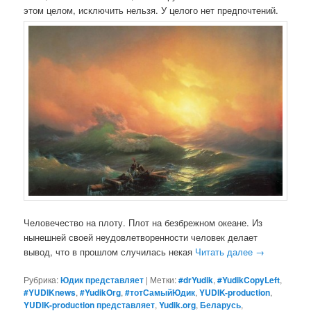
этом целом, исключить нельзя. У целого нет предпочтений.
Человечество на плоту. Плот на безбрежном океане. Из
нынешней своей неудовлетворенности человек делает
вывод, что в прошлом случилась некая
Читать далее
→
Рубрика:
Юдик представляет
|
Метки:
#‎drYudik
,
#YudikCopyLeft
,
#YUDIKnews
,
#YudikOrg
,
#тотСамыйЮдик
,
YUDIK-production
,
YUDIK-production представляет
,
Yudik.org
,
Беларусь
,