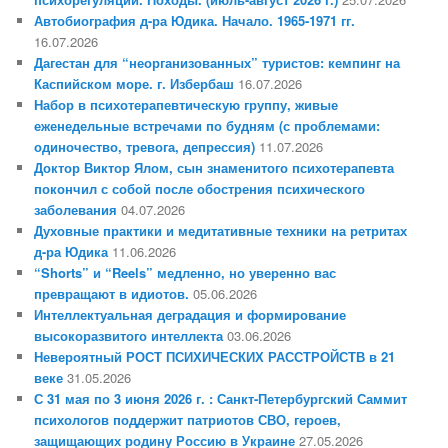
Автобиография д-ра Юдика. Начало. 1965-1971 гг.
16.07.2026
Дагестан для “неорганизованных” туристов: кемпинг на
Каспийском море. г. Избербаш
16.07.2026
Набор в психотерапевтическую группу, живые
еженедельные встречами по будням (с проблемами:
одиночество, тревога, депрессия)
11.07.2026
Доктор Виктор Ялом, сын знаменитого психотерапевта
покончил с собой после обострения психического
заболевания
04.07.2026
Духовные практики и медитативные техники на ретритах
д-ра Юдика
11.06.2026
“Shorts” и “Reels” медленно, но уверенно вас
превращают в идиотов.
05.06.2026
Интеллектуальная деградация и формирование
высокоразвитого интеллекта
03.06.2026
Невероятный РОСТ ПСИХИЧЕСКИХ РАССТРОЙСТВ в 21
веке
31.05.2026
С 31 мая по 3 июня 2026 г. : Санкт-Петербургский Саммит
психологов поддержит патриотов СВО, героев,
защищающих родину Россию в Украине
27.05.2026