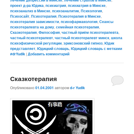
проект д-ра Юдика
,
психиатрия
,
психиатрия в Минске
,
психоанализ в Минске
,
психоаналитик
,
Психология
,
Психосайт
,
Психотерапия
,
Психотерапия в Минске
,
психотерапия зависимости
,
психофармакология
,
Сеансы
психотерапевта на дому
,
семейная психотерапия
,
Сказкотерапия
,
Философия
,
частный приём психотерапевта
,
частный психотерапевт
,
частный психотерапевт минск
,
школа
психофизической регуляции
,
эриксоновский гипноз
,
Юдик
представляет
,
Юдицкий словарь
,
Юдицкий словарь с метками
#‎drYudik
|
Добавить комментарий
Сказкотерапия
Опубликовано
01.04.2001
автором
d-r Yudik