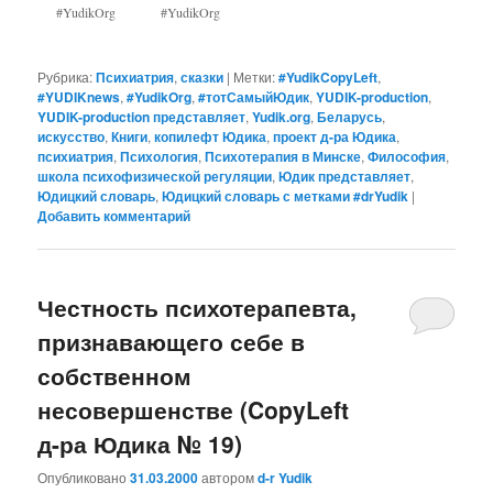
#YudikOrg
#YudikOrg
Рубрика:
Психиатрия
,
сказки
|
Метки:
#YudikCopyLeft
,
#YUDIKnews
,
#YudikOrg
,
#тотСамыйЮдик
,
YUDIK-production
,
YUDIK-production представляет
,
Yudik.org
,
Беларусь
,
искусство
,
Книги
,
копилефт Юдика
,
проект д-ра Юдика
,
психиатрия
,
Психология
,
Психотерапия в Минске
,
Философия
,
школа психофизической регуляции
,
Юдик представляет
,
Юдицкий словарь
,
Юдицкий словарь с метками #‎drYudik
|
Добавить комментарий
Честность психотерапевта,
признавающего себе в
собственном
несовершенстве (CopyLeft
д-ра Юдика № 19)
Опубликовано
31.03.2000
автором
d-r Yudik