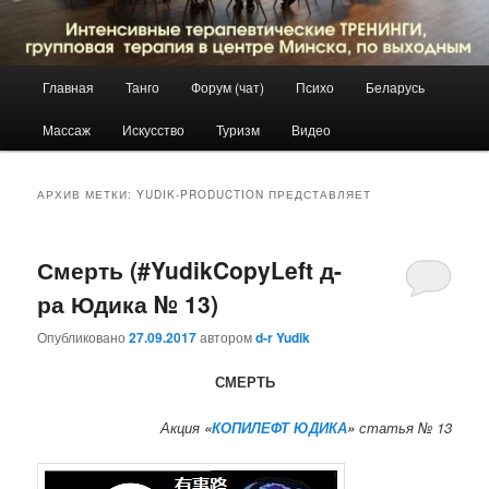
Главное
Главная
Танго
Форум (чат)
Психо
Беларусь
Перейти
Перейти
меню
Массаж
Искусство
Туризм
Видео
к
к
основному
дополнительному
АРХИВ МЕТКИ:
YUDIK-PRODUCTION ПРЕДСТАВЛЯЕТ
содержимому
содержимому
Смерть (#YudikCopyLeft д-
ра Юдика № 13)
Опубликовано
27.09.2017
автором
d-r Yudik
СМЕРТЬ
Акция
«
КОПИЛЕФТ ЮДИКА
»
статья № 13