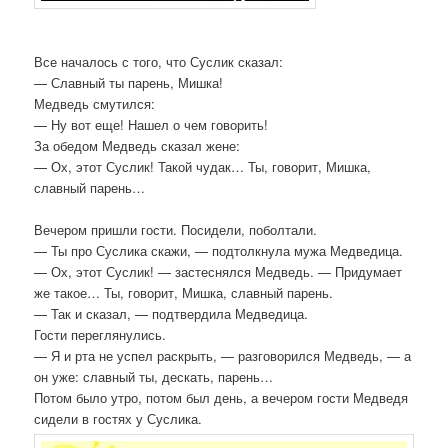
Все началось с того, что Суслик сказал:
— Славный ты парень, Мишка!
Медведь смутился:
— Ну вот еще! Нашел о чем говорить!
За обедом Медведь сказал жене:
— Ох, этот Суслик! Такой чудак… Ты, говорит, Мишка,
славный парень…
Вечером пришли гости. Посидели, поболтали.
— Ты про Суслика скажи, — подтолкнула мужа Медведица.
— Ох, этот Суслик! — застеснялся Медведь. — Придумает
же такое… Ты, говорит, Мишка, славный парень.
— Так и сказал, — подтвердила Медведица.
Гости переглянулись.
— Я и рта не успел раскрыть, — разговорился Медведь, — а
он уже: славный ты, дескать, парень…
Потом было утро, потом был день, а вечером гости Медведя
сидели в гостях у Суслика.