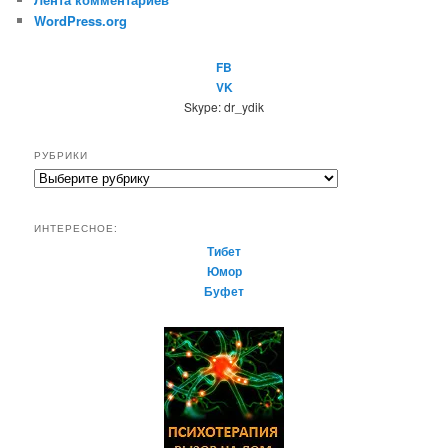
WordPress.org
FB
VK
Skype: dr_ydik
РУБРИКИ
Р
у
б
ИНТЕРЕСНОЕ:
р
Тибет
и
Юмор
к
Буфет
и