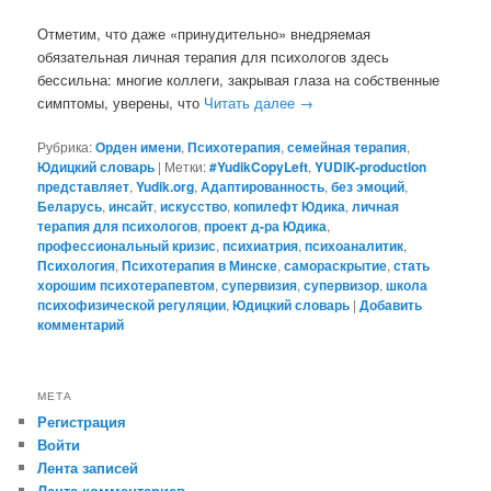
Отметим, что даже «принудительно» внедряемая
обязательная личная терапия для психологов здесь
бессильна: многие коллеги, закрывая глаза на собственные
симптомы, уверены, что
Читать далее
→
Рубрика:
Орден имени
,
Психотерапия
,
семейная терапия
,
Юдицкий словарь
|
Метки:
#YudikCopyLeft
,
YUDIK-production
представляет
,
Yudik.org
,
Адаптированность
,
без эмоций
,
Беларусь
,
инсайт
,
искусство
,
копилефт Юдика
,
личная
терапия для психологов
,
проект д-ра Юдика
,
профессиональный кризис
,
психиатрия
,
психоаналитик
,
Психология
,
Психотерапия в Минске
,
самораскрытие
,
стать
хорошим психотерапевтом
,
супервизия
,
супервизор
,
школа
психофизической регуляции
,
Юдицкий словарь
|
Добавить
комментарий
МЕТА
Регистрация
Войти
Лента записей
Лента комментариев