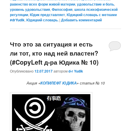
равенство всех форм живой материи
,
удовольствие и боль
,
уровень удовольствия
,
Философия
,
школа психофизической
регуляции
,
Юдик представляет
,
Юдицкий словарь с метками
#‎drYudik
,
Юдицкий словарь.
|
Добавить комментарий
Что это за ситуация и есть
ли тот, кто над ней властен?
(#CopyLeft д-ра Юдика № 10)
Опубликовано
12.07.2017
автором
d-r Yudik
Акция
«
КОПИЛЕФТ ЮДИКА
»
статья № 10