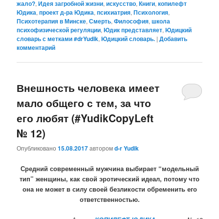
жало?
,
Идея загробной жизни
,
искусство
,
Книги
,
копилефт
Юдика
,
проект д-ра Юдика
,
психиатрия
,
Психология
,
Психотерапия в Минске
,
Смерть
,
Философия
,
школа
психофизической регуляции
,
Юдик представляет
,
Юдицкий
словарь с метками #‎drYudik
,
Юдицкий словарь.
|
Добавить
комментарий
Внешность человека имеет
мало общего с тем, за что
его любят (#YudikCopyLeft
№ 12)
Опубликовано
15.08.2017
автором
d-r Yudik
Средний современный мужчина выбирает “модельный
тип” женщины, как свой эротический идеал, потому что
она не может в силу своей безликости обременить его
ответственностью.