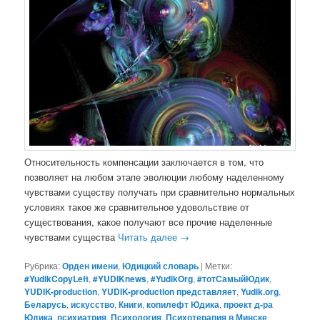
Относительность компенсации заключается в том, что
позволяет на любом этапе эволюции любому наделенному
чувствами существу получать при сравнительно нормальных
условиях такое же сравнительное удовольствие от
существования, какое получают все прочие наделенные
чувствами существа
Читать далее
→
Рубрика:
Орден имени
,
Юдицкий словарь
|
Метки:
#YudikCopyLeft
,
#YUDIKnews
,
#YudikOrg
,
#тотСамыйЮдик
,
YUDIK-production
,
YUDIK-production представляет
,
Yudik.org
,
Беларусь
,
искусство
,
Книги
,
копилефт Юдика
,
проект д-ра
Юдика
,
психиатрия
,
Психология
,
Психотерапия в Минске
,