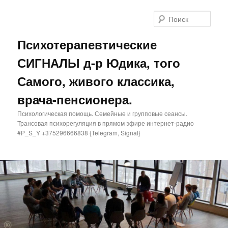
Поис
Психотерапевтические
СИГНАЛЫ д-р Юдика, того
Самого, живого классика,
врача-пенсионера.
Психологическая помощь. Семейные и групповые сеансы.
Трансовая психорегуляция в прямом эфире интернет-радио
#P_S_Y +375296666838 {Telegram, Signal}