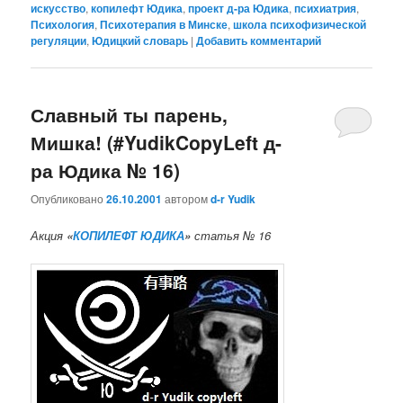
искусство
,
копилефт Юдика
,
проект д-ра Юдика
,
психиатрия
,
Психология
,
Психотерапия в Минске
,
школа психофизической
регуляции
,
Юдицкий словарь
|
Добавить комментарий
Славный ты парень,
Мишка! (#YudikCopyLeft д-
ра Юдика № 16)
Опубликовано
26.10.2001
автором
d-r Yudik
Акция
«
КОПИЛЕФТ ЮДИКА
»
статья № 16