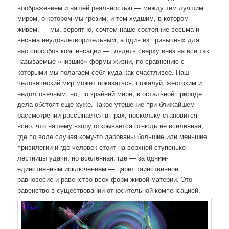
воображением и нашей реальностью — между тем лучшим
миром, о котором мы грезим, и тем худшим, в котором
живем, — мы, вероятно, сочтем наше состояние весьма и
весьма неудовлетворительным; а один из привычных для
нас способов компенсации — глядеть сверху вниз на все так
называемые «низшие» формы жизни, по сравнению с
которыми мы полагаем себя куда как счастливее. Наш
человеческий мир может показаться, пожалуй, жестоким и
недолговечным; но, по крайней мере, в остальной природе
дела обстоят еще хуже. Такое утешение при ближайшем
рассмотрении рассыпается в прах, поскольку становится
ясно, что нашему взору открывается отнюдь не вселенная,
где по воле случая кому-то дарованы большие или меньшие
привилегии и где человек стоит на верхней ступеньке
лестницы удачи, но вселенная, где — за одним-
единственным исключением — царит таинственное
равновесие и равенство всех форм живой материи. Это
равенство в существовании относительной компенсацией.