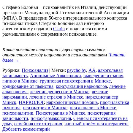
Стефано Болоньи – психоаналитик из Италии, действующий
президент Международной Психоаналитической Ассоциации
(МПА). В преддверии 50-ого интернационального конгресса
психоаналитиков Стефано Болоньи дал интервью
аргентинскому изданию
Clarín
и поделился своими
размышлениями о современном психоанализе.
Какие новейшие тенденции существуют сегодня в
отношениях между пациентом и психоаналитиком
Читать
далее
→
Рубрика:
Психоанализ
|
Метки:
psycho.by
,
АА
,
алкогольная
зависимость
,
Анонимные Алкоголики
,
выведение из запоя
,
гипноз в Минске
,
групповая психотерапия в Минске
,
кодирование от пьянства
,
консультация наркологоа
,
лечение
алкоголизма
,
лечение депрессии в Минске
,
лечение
наркомании
,
лечение страхов в Минске
,
наркодиспансер
Минск
,
НАРКОЛОГ
,
наркологическая помощь
,
профилактика
пьянства
,
психиатрия в Минске
,
психоанализ в Минске
,
психоаналитик
,
Психотерапия в Минске
,
психотерапия
зависимости
,
психофармакология
,
Сеансы психотерапевта на
дому
,
семейная психотерапия
,
частный приём психотерапевта
|
Добавить комментарий