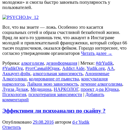
молодежи» и смогла быстро завоевать популярность у
пользователей.
Все, что вы знаете — ложь. Особенно это касается
социальных сетей и образа счастливой беззаботной жизни.
Вряд ли кого-то удивишь тем, что аккаунт в Инстаграме
молодой и привлекательной француженки, который собрал 66
тысяч подписчиков, оказался фейком. Гораздо интереснее, что
согласно утверждениям организаторов
Читать далее
→
Рубрика:
алкоголизм
,
дезинформация
|
Метки:
#‎drYudik
,
#YudikOrg
,
#тотСамыйЮдик
,
Addict Aide
,
Yudik.org
,
АА
,
Аккаунт-фэйк
,
алкогольная зависимость
,
Анонимные
Алкоголики
,
кодирование от пьянства
,
консультация
наркологоа
,
Лайкни мою зависимость
,
лечение алкоголизма
,
Луиза Делаж
,
Медицина
,
НАРКОЛОГ
,
проект д-ра Юдика
,
Психология
,
психотерапия зависимости
|
Добавить
комментарий
Эффективен ли психоанализ по скайпу ?
Опубликовано
29.08.2016
автором
d-r Yudik
Ответить