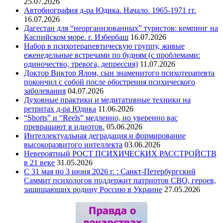
25.07.2026
Автобиография д-ра Юдика. Начало. 1965-1971 гг.
16.07.2026
Дагестан для “неорганизованных” туристов: кемпинг на
Каспийском море. г. Избербаш
16.07.2026
Набор в психотерапевтическую группу, живые
еженедельные встречами по будням (с проблемами:
одиночество, тревога, депрессия)
11.07.2026
Доктор Виктор Ялом, сын знаменитого психотерапевта
покончил с собой после обострения психического
заболевания
04.07.2026
Духовные практики и медитативные техники на
ретритах д-ра Юдика
11.06.2026
“Shorts” и “Reels” медленно, но уверенно вас
превращают в идиотов.
05.06.2026
Интеллектуальная деградация и формирование
высокоразвитого интеллекта
03.06.2026
Невероятный РОСТ ПСИХИЧЕСКИХ РАССТРОЙСТВ
в 21 веке
31.05.2026
С 31 мая по 3 июня 2026 г. : Санкт-Петербургский
Саммит психологов поддержит патриотов СВО, героев,
защищающих родину Россию в Украине
27.05.2026