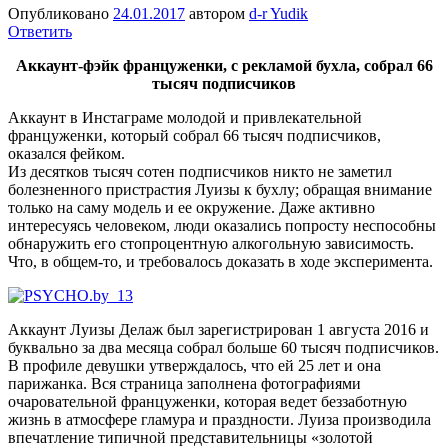
Опубликовано
24.01.2017
автором
d-r Yudik
Ответить
Аккаунт-фэйк француженки, с рекламой бухла, собрал 66
тысяч подписчиков
Аккаунт в Инстаграме молодой и привлекательной
француженки, который собрал 66 тысяч подписчиков,
оказался фейком.
Из десятков тысяч сотен подписчиков никто не заметил
болезненного пристрастия Луизы к бухлу; обращая внимание
только на саму модель и ее окружение. Даже активно
интересуясь человеком, люди оказались попросту неспособны
обнаружить его стопроцентную алкогольную зависимость.
Что, в общем-то, и требовалось доказать в ходе эксперимента.
Аккаунт Луизы Делаж был зарегистрирован 1 августа 2016 и
буквально за два месяца собрал больше 60 тысяч подписчиков.
В профиле девушки утверждалось, что ей 25 лет и она
парижанка. Вся страница заполнена фотографиями
очаровательной француженки, которая ведет беззаботную
жизнь в атмосфере гламура и праздности. Луиза производила
впечатление типичной представительницы «золотой