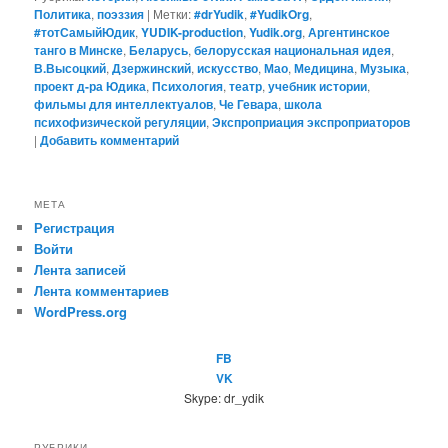
Политика
,
поэззия
|
Метки:
#‎drYudik
,
#YudikOrg
,
#тотСамыйЮдик
,
YUDIK-production
,
Yudik.org
,
Аргентинское
танго в Минске
,
Беларусь
,
белорусская национальная идея
,
В.Высоцкий
,
Дзержинский
,
искусство
,
Мао
,
Медицина
,
Музыка
,
проект д-ра Юдика
,
Психология
,
театр
,
учебник истории
,
фильмы для интеллектуалов
,
Че Гевара
,
школа
психофизической регуляции
,
Экспроприация экспроприаторов
|
Добавить комментарий
МЕТА
Регистрация
Войти
Лента записей
Лента комментариев
WordPress.org
FB
VK
Skype: dr_ydik
РУБРИКИ