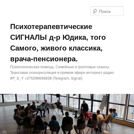
Поис
Психотерапевтические
СИГНАЛЫ д-р Юдика, того
Самого, живого классика,
врача-пенсионера.
Психологическая помощь. Семейные и групповые сеансы.
Трансовая психорегуляция в прямом эфире интернет-радио
#P_S_Y +375296666838 {Telegram, Signal}