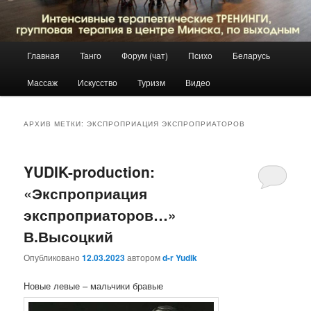
Главное
Главная
Танго
Форум (чат)
Психо
Беларусь
Перейти
Перейти
меню
Массаж
Искусство
Туризм
Видео
к
к
основному
дополнительному
АРХИВ МЕТКИ:
ЭКСПРОПРИАЦИЯ ЭКСПРОПРИАТОРОВ
содержимому
содержимому
YUDIK-production:
«Экспроприация
экспроприаторов…»
В.Высоцкий
Опубликовано
12.03.2023
автором
d-r Yudik
Новые левые – мальчики бравые