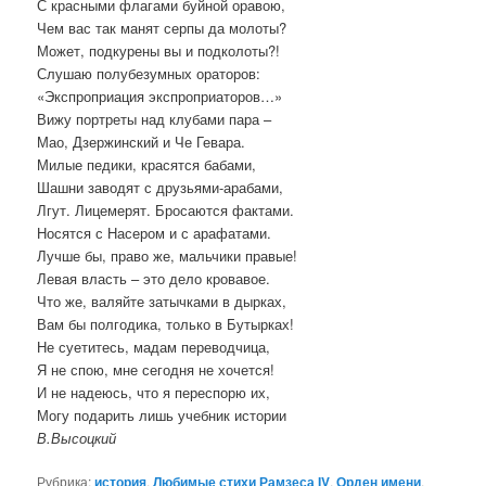
С красными флагами буйной оравою,
Чем вас так манят серпы да молоты?
Может, подкурены вы и подколоты?!
Слушаю полубезумных ораторов:
«Экспроприация экспроприаторов…»
Вижу портреты над клубами пара –
Мао, Дзержинский и Че Гевара.
Милые педики, красятся бабами,
Шашни заводят с друзьями-арабами,
Лгут. Лицемерят. Бросаются фактами.
Носятся с Насером и с арафатами.
Лучше бы, право же, мальчики правые!
Левая власть – это дело кровавое.
Что же, валяйте затычками в дырках,
Вам бы полгодика, только в Бутырках!
Не суетитесь, мадам переводчица,
Я не спою, мне сегодня не хочется!
И не надеюсь, что я переспорю их,
Могу подарить лишь учебник истории
В.Высоцкий
Рубрика:
история
,
Любимые стихи Рамзеса IV
,
Орден имени
,