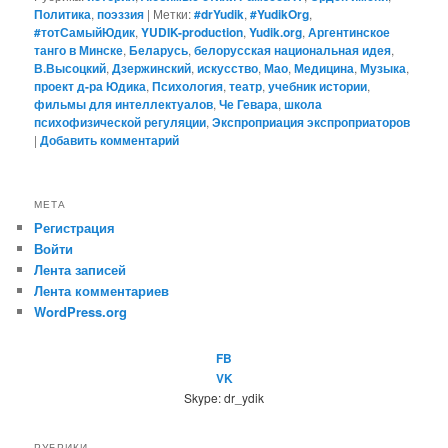
Политика
,
поэззия
|
Метки:
#‎drYudik
,
#YudikOrg
,
#тотСамыйЮдик
,
YUDIK-production
,
Yudik.org
,
Аргентинское
танго в Минске
,
Беларусь
,
белорусская национальная идея
,
В.Высоцкий
,
Дзержинский
,
искусство
,
Мао
,
Медицина
,
Музыка
,
проект д-ра Юдика
,
Психология
,
театр
,
учебник истории
,
фильмы для интеллектуалов
,
Че Гевара
,
школа
психофизической регуляции
,
Экспроприация экспроприаторов
|
Добавить комментарий
МЕТА
Регистрация
Войти
Лента записей
Лента комментариев
WordPress.org
FB
VK
Skype: dr_ydik
РУБРИКИ