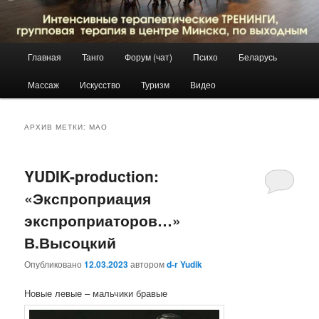
Главное
Главная
Танго
Форум (чат)
Психо
Беларусь
Перейти
Перейти
меню
Массаж
Искусство
Туризм
Видео
к
к
основному
дополнительному
АРХИВ МЕТКИ:
МАО
содержимому
содержимому
YUDIK-production:
«Экспроприация
экспроприаторов…»
В.Высоцкий
Опубликовано
12.03.2023
автором
d-r Yudik
Новые левые – мальчики бравые