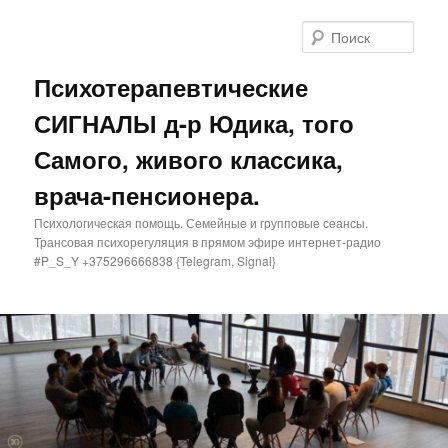
Поис
Психотерапевтические
СИГНАЛЫ д-р Юдика, того
Самого, живого классика,
врача-пенсионера.
Психологическая помощь. Семейные и групповые сеансы.
Трансовая психорегуляция в прямом эфире интернет-радио
#P_S_Y +375296666838 {Telegram, Signal}