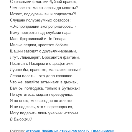
С красными флагами буйной оравою,
Чем вас так манят серпы да молоты?
Может, подкурены вы и подколоты?!
Слушаю полубезумных ораторов:
«Экспроприация экспроприаторов…»
Вижу портреты над клубами пара –
Мао, Дзержинский и Че Гевара.
Милые педики, красятся бабами,
Шашни заводят с друзьями-арабами,
Лгут. Лицемерят. Бросаются фактами.
Носятся с Насером и с арафатами.
Лучше бы, право же, мальчики правые!
Левая власть – это дело кровавое.
Что же, валяйте затычками в дырках,
Вам бы полгодика, только в Бутырках!
Не суетитесь, мадам переводчица,
Я не спою, мне сегодня не хочется!
И не надеюсь, что я переспорю их,
Могу подарить лишь учебник истории
В.Высоцкий
Рубрика:
история
,
Любимые стихи Рамзеса IV
,
Орден имени
,