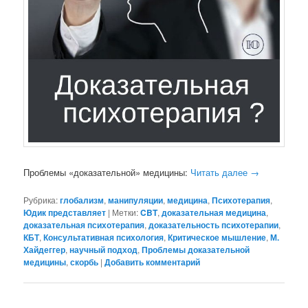
Проблемы «доказательной» медицины:
Читать далее
→
Рубрика:
глобализм
,
манипуляции
,
медицина
,
Психотерапия
,
Юдик представляет
|
Метки:
CBT
,
доказательная медицина
,
доказательная психотерапия
,
доказательность психотерапии
,
КБТ
,
Консультативная психология
,
Критическое мышление
,
М.
Хайдеггер
,
научный подход
,
Проблемы доказательной
медицины
,
скорбь
|
Добавить комментарий