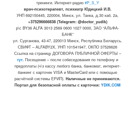
тренинги. Интернет-радио
#P_S_Y
врач-психотерапевт, психиатр Юдицкий И.В.
УНП 692150445, 220004, Минск,
ул. Танка, д.30 каб. 2а,
+375296666838 (Telegram: @doctor_yudik)
р\с BY36 ALFA 3013 2569 0600 1027 0000, ЗАО “АЛЬФА-
БАНК”
ул. Сурганова, 43-47, 220013 Минск, Республика Беларусь.
СВИФТ – ALFABY2X, УНП 101541947, ОКПО 37526626
Ссылка на страницу ДОГОВОРА ПУБЛИЧНОЙ ОФЕРТЫ –
тут.
Посещение – после собеседования по телефону и
предоплаты (ч\з кассу любого банка, банкомат, интернет-
банкинг с карточек VISA и MasterCard или с помощью
расчётной системы ЕРИП).
Наличные не принимаются.
Портал для безопасной оплаты с карточки:
YDIK.COM