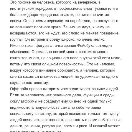
Это похоже на человека, которого на вечеринке, в
институтском коридоре, в профессиональной тусовке или в
большом дворе «вроде все знают», но никто не считает
своим. Он со всеми перекинется парой слов, но вокруг него
не возникает плотного круга. За ним не идут, к нему не
возвращаются, его не ждут, его слово не меняет поведение
группы. Он встроен в среду широко, но очень мелко.
Именно такая фигура с точки зрения Фейсбука выглядит
обманчиво. Формально связей много, знакомых много,
контактов много, но социального веса внутри этой сети мало,
потому что связи слишком поверхностны. Это не человек,
вокруг которого внимание собирается, а человек, который
слегка касается множества людей, не удерживая ни одного
круга по-настоящему.
Оффлайн-провал алгоритм часто считывает раньше людей.
Если за человеком нет реального дела, функции и среды,
соцплатформы не создадут ему бизнес из одной только
видимости, а популярность сама по себе не равна
социальному капиталу, который возникает только там, где у
людей появляется готовность связывать с вами собственные
деньги, решения, репутацию, время и риск. И никакой чатбот
вам в этом тоже не поможет.