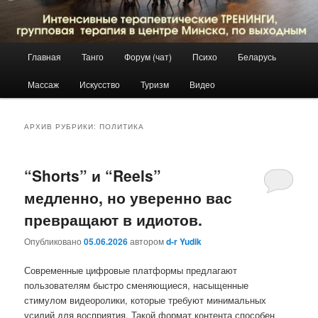
Главное
Главная
Танго
Форум (чат)
Психо
Беларусь
Перейти
Перейти
меню
Массаж
Искусство
Туризм
Видео
к
к
основному
дополнительному
АРХИВ РУБРИКИ:
ПОЛИТИКА
содержимому
содержимому
“Shorts” и “Reels”
медленно, но уверенно вас
превращают в идиотов.
Опубликовано
05.06.2026
автором
d-r Yudik
Современные цифровые платформы предлагают
пользователям быстро сменяющиеся, насыщенные
стимулом видеоролики, которые требуют минимальных
усилий для восприятия. Такой формат контента способен