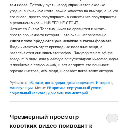
тем более. Поэтому пусть народ упражняется сколько
угодно, в конечном итоге, важно качество на выходе, а не кто
его писал, просто популярность в соцсети без популярности
в реальном мире – НИЧЕГО НЕ СТОИТ.
Чатбот со Львом Толстым никак не сравнится и читать
просто про какие-то истории… это очень несовременно,
книги плохо продаются уже неважно в каком формате
.
Люди читают\смотрят прикладные полезные вещи, а
развлекаются они кинематографом.
Замусоривание эфира
говорит о том, что у автора отсутствует чувство меры
и проблема с самооценкой
, и вот алгоритм это понимает
гораздо быстрее, чем люди, и срезает показ таких авторов.
Рубрика:
глобализм
,
деградация
,
дезинформация
,
Интернет
,
манипуляции
|
Метки:
FB критика
,
виртуальный успех
,
социальный капитал
|
Добавить комментарий
Чрезмерный просмотр
коротких видео приводит к