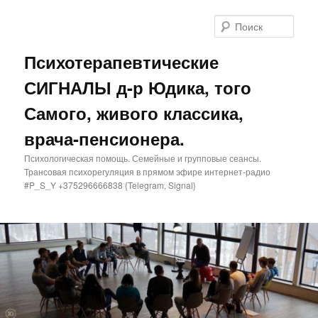
Поис
Психотерапевтические
СИГНАЛЫ д-р Юдика, того
Самого, живого классика,
врача-пенсионера.
Психологическая помощь. Семейные и групповые сеансы.
Трансовая психорегуляция в прямом эфире интернет-радио
#P_S_Y +375296666838 {Telegram, Signal}