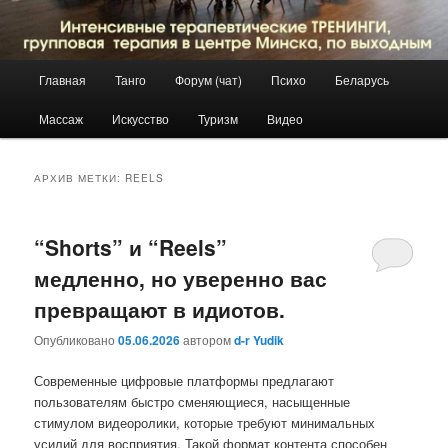
Главное
Главная
Танго
Форум (чат)
Психо
Беларусь
Перейти
Перейти
меню
Массаж
Искусство
Туризм
Видео
к
к
основному
дополнительному
АРХИВ МЕТКИ:
REELS
содержимому
содержимому
“Shorts” и “Reels”
медленно, но уверенно вас
превращают в идиотов.
Опубликовано
05.06.2026
автором
d-r Yudik
Современные цифровые платформы предлагают
пользователям быстро сменяющиеся, насыщенные
стимулом видеоролики, которые требуют минимальных
усилий для восприятия. Такой формат контента способен