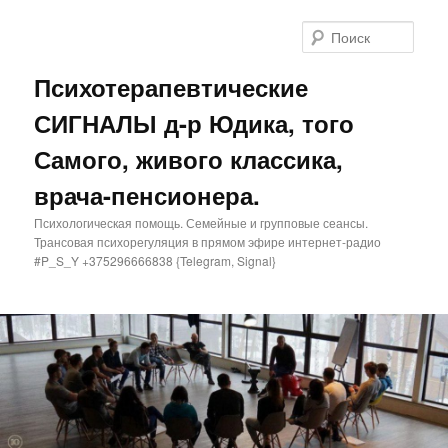
Поис
Психотерапевтические
СИГНАЛЫ д-р Юдика, того
Самого, живого классика,
врача-пенсионера.
Психологическая помощь. Семейные и групповые сеансы.
Трансовая психорегуляция в прямом эфире интернет-радио
#P_S_Y +375296666838 {Telegram, Signal}