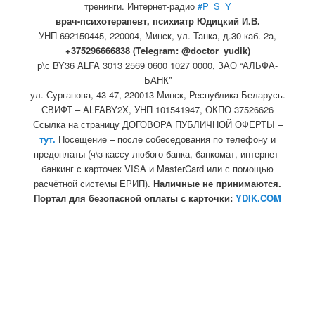
тренинги. Интернет-радио
#P_S_Y
врач-психотерапевт, психиатр Юдицкий И.В.
УНП 692150445, 220004, Минск,
ул. Танка, д.30 каб. 2а,
+375296666838 (Telegram: @doctor_yudik)
р\с BY36 ALFA 3013 2569 0600 1027 0000, ЗАО “АЛЬФА-
БАНК”
ул. Сурганова, 43-47, 220013 Минск, Республика Беларусь.
СВИФТ – ALFABY2X, УНП 101541947, ОКПО 37526626
Ссылка на страницу ДОГОВОРА ПУБЛИЧНОЙ ОФЕРТЫ –
тут.
Посещение – после собеседования по телефону и
предоплаты (ч\з кассу любого банка, банкомат, интернет-
банкинг с карточек VISA и MasterCard или с помощью
расчётной системы ЕРИП).
Наличные не принимаются.
Портал для безопасной оплаты с карточки:
YDIK.COM