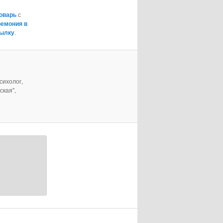
оварь
с
ремония в
сылку
.
сихолог,
ская",