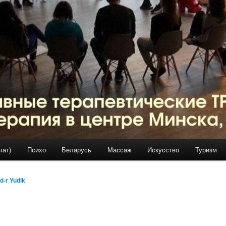
чат)
Психо
Беларусь
Массаж
Искусство
Туризм
d-r Yudik