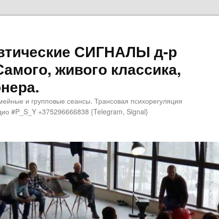
втические СИГНАЛЫ д-р
Самого, живого классика,
нера.
мейные и групповые сеансы. Трансовая психорегуляция
ио #P_S_Y +375296666838 {Telegram, Signal}