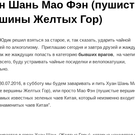
н Шань Мао Фэн (пушис
шины Желтых Гор)
 Юдик решил взяться за старое, и, так сказать, ударить чайной
ей по алкоголизму. Приглашаю сегодня и завтра друзей и жажд
так же жаждущих попасть в категорию
бывших врагов
, на чаепи
всего, буду устраивать чайные посиделки и велопокатушки,
ьно.
30.07.2016, в субботу мы будем заваривать и пить Хуан Шань М
е вершины Желтых Гор), или просто Мао Фэн (пушистые верши
амых известных зеленых чаев Китая, который неизменно входит
знаменитых чаев Китая”.
ивается в
горах Хуан Шань (Желтые Горы), которые находятся 