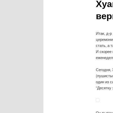
Хуа
вер
Итак, д-р
церемони
стать, а 
И скорее 
еженедел
Сегодня, 
(пушисты
один из с
“Десятку 
Он выращ