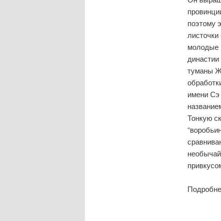
провинции
поэтому э
листочки 
молодые 
династии 
туманы Ж
обработк
имени Сэ 
названием
Тонкую с
“воробьин
сравниваю
необычай
привкус
Подробне