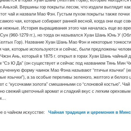
 Аньхой. Вершины гор покрыты лесом, что издали выглядит как
тот чай и назвали Мао Фэн. Густым пухом покрыты также почки 
самого чая, которые собирают ранней весной, когда они еще со
и нежные. История выращивания этого чая началась еще во вр
Сун (960-1279 гг.), но тогда он назывался Хуан Шань Юнь У (Об
елтых Гор). Название Хуан Шань Мао Фэн и некоторые тонкост
и чая, которые используются и сейчас, были предложены челов
Чжэн Ань, который в 1875 г. открыл в горах Хуан Шань чайный 
 “Сэ Ю Да” (он существует и сейчас под названием Тянь Мин Чж
крученную форму чаинок Мао Фэна называют “птичьи язычки” (и
ые язычки”), а за особые переливы зеленого, желтого и белого 
т с “кусочками золота” смешанными со “слоновой костью”. Чай
но свежий цветочный аромат и сладкий вкус с легким ореховым
ом…
е о чайном искусстве:
Чайная традиция и церемония в Минс