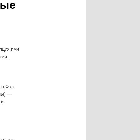
тые
ущих ими
тия.
ао Фэн
ны) —
 в
на юге