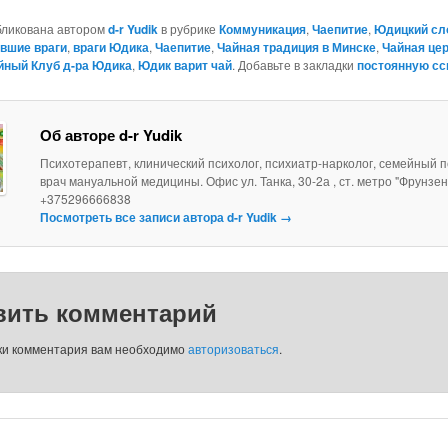
бликована автором
d-r Yudik
в рубрике
Коммуникация
,
Чаепитие
,
Юдицкий сл
вшие враги
,
враги Юдика
,
Чаепитие
,
Чайная традиция в Минске
,
Чайная це
йный Клуб д-ра Юдика
,
Юдик варит чай
. Добавьте в закладки
постоянную с
Об авторе d-r Yudik
Психотерапевт, клинический психолог, психиатр-нарколог, семейный п
врач мануальной медицины. Офис ул. Танка, 30-2а , ст. метро "Фрунзен
+375296666838
Посмотреть все записи автора d-r Yudik
→
вить комментарий
ки комментария вам необходимо
авторизоваться
.