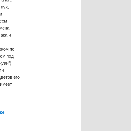
 пух,
и
всем
емена
лака и
и
еком по
дом под
уан”).
ли
цветов его
 имеет
ке