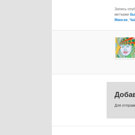
Запись опу
метками
бы
Минске
,
Ча
Доба
Для отправ