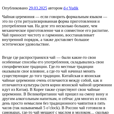
Опубликовано
29.03.2025
автором
d-r Yudik
Чайная церемония — если говорить формальным языком —
это по сути ритуализированная форма приготовления и
употребления чая. На деле это несколько большее, чем
механическое приготовление чая и совместное его распитие.
Чай приносит чистоту и гармонию, восстанавливает
внутренний порядок, а также доставляет большое
эстетическое удовольствие.
Везде где распространялся чай — были какие-то свои
особенные способы его употребления, складывались свои
специфические традиции. Где-то местные традиции
оказывали свое влияние, а где-то чай начинал менять
существующие до того традиции. Китайская и японская
чайные церемонии очень отличаются между собой, как и
отличаются
культуры (хотя корни японской чайной церемонии
идут из Китая). В Корее также существуют свои чайные
церемонии. В Великобритании чай пришел на смену вину и
другим алкогольным напиткам, и сейчас для многих из них
день просто немыслим без традиционного чаяпития в пять
часов (так называемый 5 o’clock). В России чай готовили в
самоварах, где-то чай мешают с маслом и молоком… сколько