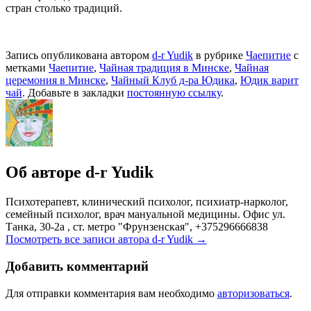
стран столько традиций.
Запись опубликована автором
d-r Yudik
в рубрике
Чаепитие
с
метками
Чаепитие
,
Чайная традиция в Минске
,
Чайная
церемония в Минске
,
Чайный Клуб д-ра Юдика
,
Юдик варит
чай
. Добавьте в закладки
постоянную ссылку
.
Об авторе d-r Yudik
Психотерапевт, клинический психолог, психиатр-нарколог,
семейный психолог, врач мануальной медицины. Офис ул.
Танка, 30-2а , ст. метро "Фрунзенская", +375296666838
Посмотреть все записи автора d-r Yudik
→
Добавить комментарий
Для отправки комментария вам необходимо
авторизоваться
.