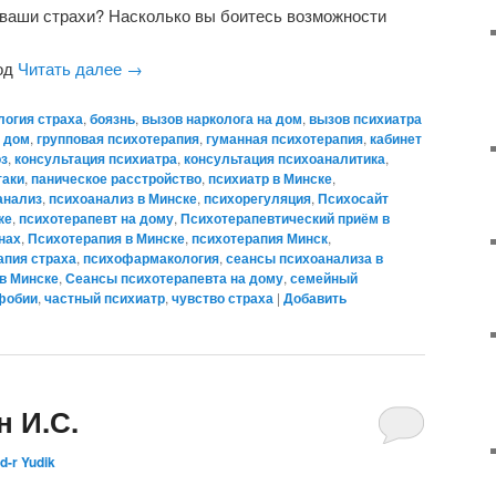
т ваши страхи? Насколько вы боитесь возможности
вод
Читать далее
→
логия страха
,
боязнь
,
вызов нарколога на дом
,
вызов психиатра
а дом
,
групповая психотерапия
,
гуманная психотерапия
,
кабинет
оз
,
консультация психиатра
,
консультация психоаналитика
,
таки
,
паническое расстройство
,
психиатр в Минске
,
анализ
,
психоанализ в Минске
,
психорегуляция
,
Психосайт
ке
,
психотерапевт на дому
,
Психотерапевтический приём в
нах
,
Психотерапия в Минске
,
психотерапия Минск
,
апия страха
,
психофармакология
,
сеансы психоанализа в
в Минске
,
Сеансы психотерапевта на дому
,
семейный
фобии
,
частный психиатр
,
чувство страха
|
Добавить
н И.С.
d-r Yudik