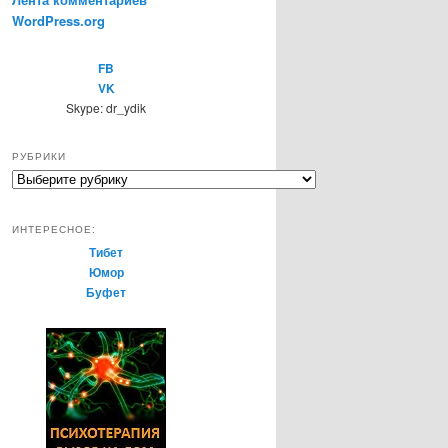
WordPress.org
FB
VK
Skype: dr_ydik
РУБРИКИ
Р
у
б
ИНТЕРЕСНОЕ:
р
Тибет
и
Юмор
к
Буфет
и