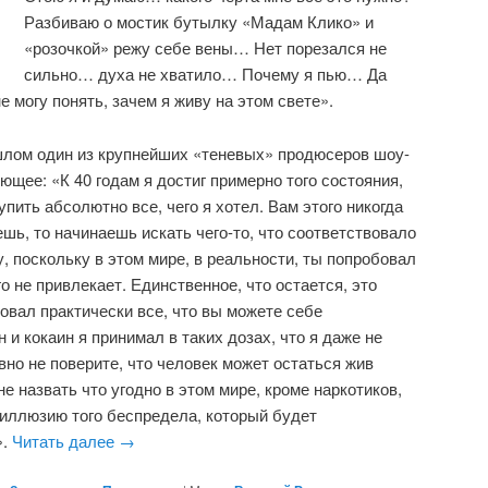
Разбиваю о мостик бутылку «Мадам Клико» и
«розочкой» режу себе вены… Нет порезался не
сильно… духа не хватило… Почему я пью… Да
не могу понять, зачем я живу на этом свете».
шлом один из крупнейших «теневых» продюсеров шоу-
щее: «К 40 годам я достиг примерно того состояния,
упить абсолютно все, чего я хотел. Вам этого никогда
ешь, то начинаешь искать чего-то, что соответствовало
, поскольку в этом мире, в реальности, ты попробовал
о не привлекает. Единственное, что остается, это
овал практически все, что вы можете себе
н и кокаин я принимал в таких дозах, что я даже не
вно не поверите, что человек может остаться жив
 назвать что угодно в этом мире, кроме наркотиков,
 иллюзию того беспредела, который будет
».
Читать далее
→