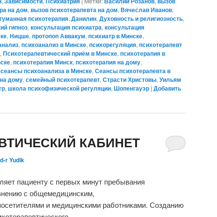
н
,
Зависимости
,
Психиатрия
|
Метки:
Василий Розанов
,
вызов
ра на дом
,
вызов психотерапевта на дом
,
Вячеслав Иванов
,
гуманная психотерапия
,
Данилин
,
Духовность и религиозность
,
ий гипноз
,
консультация психиатра
,
консультация
ске
,
Ницше
,
протопоп Аввакум
,
психиатр в Минске
,
анализ
,
психоанализ в Минске
,
психорегуляция
,
психотерапевт
,
Психотерапевтический приём в Минске
,
психотерапия в
нске
,
психотерапия Минск
,
психотерапия на дому
,
,
сеансы психоанализа в Минске
,
Сеансы психотерапевта в
на дому
,
семейный психотерапевт
,
Страсти Христовы
,
Уильям
тр
,
школа психофизической регуляции
,
Шопенгауэр
|
Добавить
ВТИЧЕСКИЙ КАБИНЕТ
d-r Yudik
ляет пациенту с первых минут пребывания
авнению с общемедицинским,
посетителями и медицинскими работниками. Созданию
ихотерапевтического