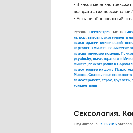
• В какой мере вас тревожа
возврата этих переживаний?
• Есть ли обоснованный по
Рубрика:
Психиатрия
|
Метки:
Био
на дом
,
вызов психотерапевта н
психотерапии
,
клинический гипн
нарколог в Минске
,
панические а
психиатрическая помощь
,
Психо
psycho.by
,
психотерапевт в Минс
Минске
,
психотерапия в Боровля
психотерапия на дому
,
Психотер
Минске
,
Сеансы психотерапевта 
психотерапевт
,
страх
,
трусость
,
комментарий
Сексология. Ко
Опубликовано
01.08.2015
автором