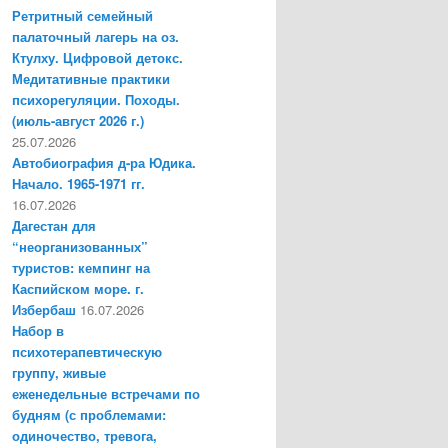
Ретритный семейный
палаточный лагерь на оз.
Ктулху. Цифровой детокс.
Медитативные практики
психорегуляции. Походы.
(июль-август 2026 г.)
25.07.2026
Автобиография д-ра Юдика.
Начало. 1965-1971 гг.
16.07.2026
Дагестан для
“неорганизованных”
туристов: кемпинг на
Каспийском море. г.
Избербаш
16.07.2026
Набор в
психотерапевтическую
группу, живые
еженедельные встречами по
будням (с проблемами:
одиночество, тревога,