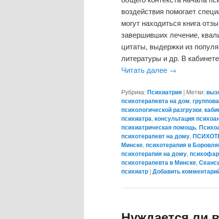
воздействия помогает специ
могут находиться книга отзы
завершивших лечение, квал
цитаты, выдержки из популя
литературы и др. В кабинет
Читать далее
→
Рубрика:
Психиатрия
|
Метки:
выз
психотерапевта на дом
,
группова
психологической разгрузки
,
каби
психиатра
,
консультация психоа
психиатрическая помощь
,
Психо
психотерапевт на дому
,
ПСИХОТ
Минске
,
психотерапия в Боровля
психотерапия на дому
,
психофар
психотерапевта в Минске
,
Сеансы
психиатр
|
Добавить комментари
Нуждается ли 