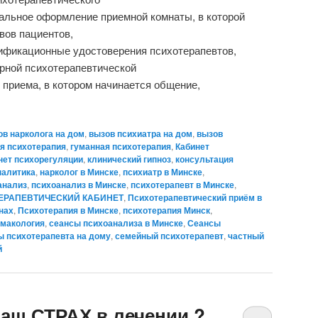
альное оформление приемной комнаты, в которой
вов пациентов,
ификационные удостоверения психотерапевтов,
рной психотерапевтической
е приема, в котором начинается общение,
ов нарколога на дом
,
вызов психиатра на дом
,
вызов
я психотерапия
,
гуманная психотерапия
,
Кабинет
нет психорегуляции
,
клинический гипноз
,
консультация
налитика
,
нарколог в Минске
,
психиатр в Минске
,
анализ
,
психоанализ в Минске
,
психотерапевт в Минске
,
ЕРАПЕВТИЧЕСКИЙ КАБИНЕТ
,
Психотерапевтический приём в
нах
,
Психотерапия в Минске
,
психотерапия Минск
,
макология
,
сеансы психоанализа в Минске
,
Сеансы
 психотерапевта на дому
,
семейный психотерапевт
,
частный
й
ваш СТРАХ в лечении ?