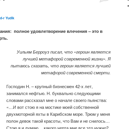
d-r Yudik
ания: полное удовлетворение влечения – это в
рть.
Уильям Берроуз писал, что «героин является
лучшей метафорой современной жизни». Я
пытаюсь сказать, что героин является лучшей
метафорой современной смерти.
Господин Н. – крупный бизнесмен 42-х лет,
занимался нефтью. Н. буквально следующими
словами рассказал мне о начале своего пьянства:
«…И вот стою я на мостике моей собственной
двухмоторной яхты в Карибском море. Трюм у меня
полон девок такой красоты, что Вам и не снилось…
Стою я и думаю… какого черта мне все это нужно?