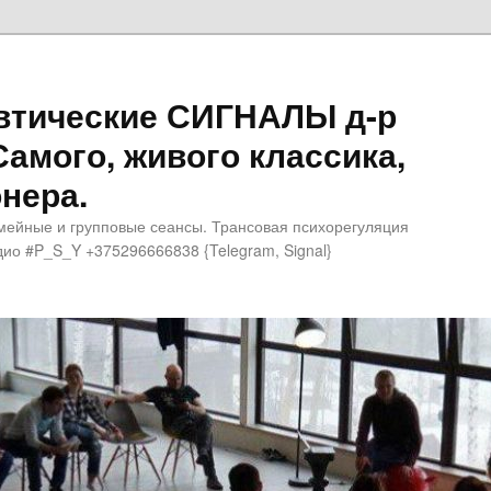
втические СИГНАЛЫ д-р
Самого, живого классика,
нера.
мейные и групповые сеансы. Трансовая психорегуляция
ио #P_S_Y +375296666838 {Telegram, Signal}