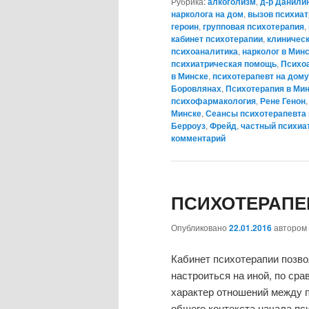
Рубрика:
алкоголизм
,
д-р Данили
нарколога на дом
,
вызов психиат
героин
,
групповая психотерапия
,
кабинет психотерапии
,
клиническ
психоаналитика
,
нарколог в Мин
психиатрическая помощь
,
Психо
в Минске
,
психотерапевт на дому
Боровлянах
,
Психотерапия в Ми
психофармакология
,
Рене Генон
Минске
,
Сеансы психотерапевта 
Берроуз
,
Фрейд
,
частный психиа
комментарий
ПСИХОТЕРАПЕ
Опубликовано
22.01.2016
автором
Кабинет психотерапии позво
настроиться на иной, по ср
характер отношений между 
общего контекста начала пс