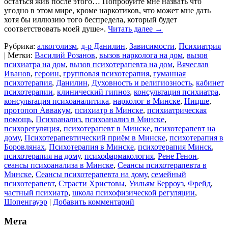
остаться жив после этого… Попробуйте мне назвать что
угодно в этом мире, кроме наркотиков, что может мне дать
хотя бы иллюзию того беспредела, который будет
соответствовать моей душе».
Читать далее
→
Рубрика:
алкоголизм
,
д-р Данилин
,
Зависимости
,
Психиатрия
|
Метки:
Василий Розанов
,
вызов нарколога на дом
,
вызов
психиатра на дом
,
вызов психотерапевта на дом
,
Вячеслав
Иванов
,
героин
,
групповая психотерапия
,
гуманная
психотерапия
,
Данилин
,
Духовность и религиозность
,
кабинет
психотерапии
,
клинический гипноз
,
консультация психиатра
,
консультация психоаналитика
,
нарколог в Минске
,
Ницше
,
протопоп Аввакум
,
психиатр в Минске
,
психиатрическая
помощь
,
Психоанализ
,
психоанализ в Минске
,
психорегуляция
,
психотерапевт в Минске
,
психотерапевт на
дому
,
Психотерапевтический приём в Минске
,
психотерапия в
Боровлянах
,
Психотерапия в Минске
,
психотерапия Минск
,
психотерапия на дому
,
психофармакология
,
Рене Генон
,
сеансы психоанализа в Минске
,
Сеансы психотерапевта в
Минске
,
Сеансы психотерапевта на дому
,
семейный
психотерапевт
,
Страсти Христовы
,
Уильям Берроуз
,
Фрейд
,
частный психиатр
,
школа психофизической регуляции
,
Шопенгауэр
|
Добавить комментарий
Мета