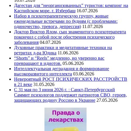
16.07.2026
Дагестан для “неорганизованных” туристов: кемпинг на
Каспийском море. г. Избербаш
16.07.2026
Набор в психотерапевтическую группу, живые
еженедельные встречами по будням (с проблемами:
одиночество, тревога, депрессия)
11.07.2026
Доктор Виктор Ялом, сын знаменитого психотерапевта
покончил с собой после обострения психического
заболевания
04.07.2026
Духовные практики и медитативные техники на
ретритах д-ра Юдика
11.06.2026
“Shorts” и “Reels” медленно, но уверенно вас
превращают в идиотов.
05.06.2026
Интеллектуальная деградация и формирование
высокоразвитого интеллекта
03.06.2026
Невероятный РОСТ ПСИХИЧЕСКИХ РАССТРОЙСТВ
в 21 веке
31.05.2026
С 31 мая по 3 июня 2026 г. : Санкт-Петербургский
Саммит психологов поддержит патриотов СВО, героев,
защищающих родину Россию в Украине
27.05.2026