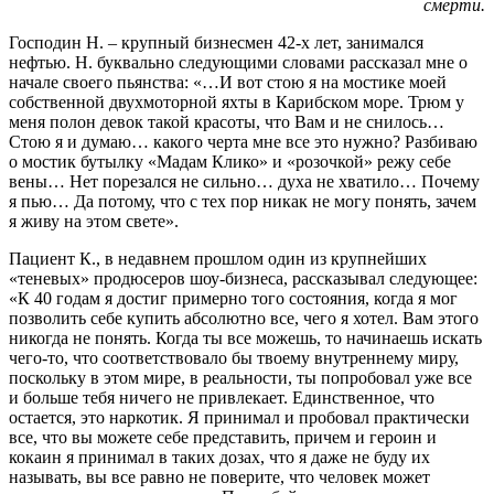
смерти.
Господин Н. – крупный бизнесмен 42-х лет, занимался
нефтью. Н. буквально следующими словами рассказал мне о
начале своего пьянства: «…И вот стою я на мостике моей
собственной двухмоторной яхты в Карибском море. Трюм у
меня полон девок такой красоты, что Вам и не снилось…
Стою я и думаю… какого черта мне все это нужно? Разбиваю
о мостик бутылку «Мадам Клико» и «розочкой» режу себе
вены… Нет порезался не сильно… духа не хватило… Почему
я пью… Да потому, что с тех пор никак не могу понять, зачем
я живу на этом свете».
Пациент К., в недавнем прошлом один из крупнейших
«теневых» продюсеров шоу-бизнеса, рассказывал следующее:
«К 40 годам я достиг примерно того состояния, когда я мог
позволить себе купить абсолютно все, чего я хотел. Вам этого
никогда не понять. Когда ты все можешь, то начинаешь искать
чего-то, что соответствовало бы твоему внутреннему миру,
поскольку в этом мире, в реальности, ты попробовал уже все
и больше тебя ничего не привлекает. Единственное, что
остается, это наркотик. Я принимал и пробовал практически
все, что вы можете себе представить, причем и героин и
кокаин я принимал в таких дозах, что я даже не буду их
называть, вы все равно не поверите, что человек может