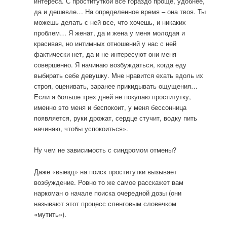
интереса. С проституткой все гораздо проще, удобнее,
да и дешевле… На определенное время – она твоя. Ты
можешь делать с ней все, что хочешь, и никаких
проблем… Я женат, да и жена у меня молодая и
красивая, но интимных отношений у нас с ней
фактически нет, да и не интересуют они меня
совершенно. Я начинаю возбуждаться, когда еду
выбирать себе девушку. Мне нравится ехать вдоль их
строя, оценивать, заранее прикидывать ощущения…
Если я больше трех дней не покупаю проститутку,
именно это меня и беспокоит, у меня бессонница
появляется, руки дрожат, сердце стучит, водку пить
начинаю, чтобы успокоиться».
Ну чем не зависимость с синдромом отмены?
Даже «выезд» на поиск проститутки вызывает
возбуждение. Ровно то же самое расскажет вам
наркоман о начале поиска очередной дозы (они
называют этот процесс сленговым словечком
«мутить»).