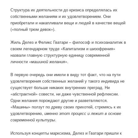
Структура их деятельности до кризиса определялась их
собственными желаниям и их удовлетворением. Они
приобретали и накапливали вещи и людей в качестве вещей
(«полный трюм девок»).
Жиль Делез и Феликс Гватари – философ и психоаналитик в
своем легендарном труде «Капитализм и шизофрения»
назвали главную структурную единицу современной
личности
«машиной желания»
.
В первую очередь они имели в виду тот факт, что на пути
удовлетворения собственных желаний у такого индивида не
существует больше никаких внутренних преград. Ни
«абстрактной» совести, ни даже чувственной рефлексии.
Одни желания порождают другие и разветвляются.
«Машины» ползут по древу своих прихотей, стремясь к их
удовлетворению,
именно этот процесс и лежит в основе
современной культуры
.
Используя концепты марксизма, Делез и Гватари пришли к