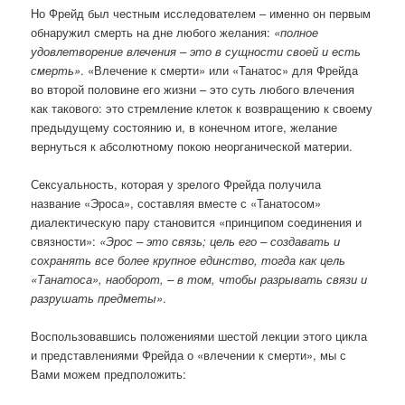
Но Фрейд был честным исследователем – именно он первым
обнаружил смерть на дне любого желания:
«полное
удовлетворение влечения – это в сущности своей и есть
смерть»
. «Влечение к смерти» или «Танатос» для Фрейда
во второй половине его жизни – это суть любого влечения
как такового: это стремление клеток к возвращению к своему
предыдущему состоянию и, в конечном итоге, желание
вернуться к абсолютному покою неорганической материи.
Сексуальность, которая у зрелого Фрейда получила
название «Эроса», составляя вместе с «Танатосом»
диалектическую пару становится «принципом соединения и
связности»:
«Эрос – это связь; цель его – создавать и
сохранять все более крупное единство, тогда как цель
«Танатоса», наоборот, – в том, чтобы разрывать связи и
разрушать предметы»
.
Воспользовавшись положениями шестой лекции этого цикла
и представлениями Фрейда о «влечении к смерти», мы с
Вами можем предположить: