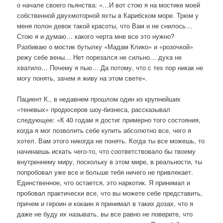
о начале своего пьянства: «…И вот стою я на мостике моей
собственной двухмоторной яхты в Карибском море. Трюм у
меня полон девок такой красоты, что Вам и не снилось…
Стою я и думаю… какого черта мне все это нужно?
Разбиваю о мостик бутылку «Мадам Клико» и «розочкой»
режу себе вены… Нет порезался не сильно… духа не
хватило… Почему я пью… Да потому, что с тех пор никак не
могу понять, зачем я живу на этом свете».
Пациент К., в недавнем прошлом один из крупнейших
«теневых» продюсеров шоу-бизнеса, рассказывал
следующее: «К 40 годам я достиг примерно того состояния,
когда я мог позволить себе купить абсолютно все, чего я
хотел. Вам этого никогда не понять. Когда ты все можешь, то
начинаешь искать чего-то, что соответствовало бы твоему
внутреннему миру, поскольку в этом мире, в реальности, ты
попробовал уже все и больше тебя ничего не привлекает.
Единственное, что остается, это наркотик. Я принимал и
пробовал практически все, что вы можете себе представить,
причем и героин и кокаин я принимал в таких дозах, что я
даже не буду их называть, вы все равно не поверите, что