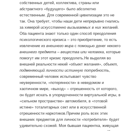
собственных детей, коллектива, страны или
абстрактного «будущего» было абсолютно
естественным. Для современной цивилизации это не
так. Она требует, чтобы наши дети непрерывно гнались
за химерой
искусственно вызываемых в них
желаний.
Оба пациента знают только один способ преодоления
психологического кризиса – это приобретение, то есть
извлечение из
внешнего мира
с помощью денег некоего
внешнего предмета – вещества или человека
, которые
помогут им этот кризис преодолеть.Не выделяя во
внешней реальности некий «объект желания»,
объект,
подменяющий личности истинную потребность
,
современный человек испытывает чувство
неуверенности, «потерянности» в неведомом и
хаотичном мире, «выход» – отрешенность от которого,
он будет искать в упорядоченности виртуальной игры, в
«сильном пространстве» автомобиля, в «готовой
истине» тоталитарных сект или в искусственной
отрешенности наркотиков.Причем роль всех этих
внешних предметов для личности «потребителя» будет
удивительно схожей. Моя бывшая пациентка, живущая