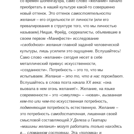
со времен Шопенгауэра, само слово «желание» начало
приобретать в нашей культуре какой-то совершенно
новый оттенок. Это оттенок
самостоятельности
желания
– его отдельности от личности (или его
превалирования в структуре того, что мы личностью
называем).Ницше, Фрейд, сюрреалисты, объявившие в
своем первом «Манифесте» исследование
«свободного» желания
главной задачей человеческой
культуры, лишь усилили это ощущение. Вслушайтесь!
Само слово «желание» сегодня несет в себе
металлический привкус искусственности,
«созданности». Потребность – это то, что мы
испытываем.
Желание – это то, что в нас порождают
.
Вслушайтесь в слова поэта
начала ХХ века
: «она
вызвала в нем огонь желания!». Желание, на языке
современности – это «симулякр» – «новая»,
вызванная
кем-то или чем-то
искусственная потребность,
подменяющая
потребность естественную. Желание –
это потребность
самодостаточная
, лишенная своей
смысловой составляющей.
У Делеза и Гватари
«машины желания» могут работать только находясь
в… сломанном состоянии
. Эта «поломка» и