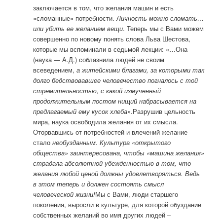
заключается в том, что желания машин и есть
«сломанные» потребности.
Личность можно сломать…
или убить ее желанием вещи
. Теперь мы с Вами можем
совершенно по новому понять слова Льва Шестова,
которые мы вспоминали в седьмой лекции: «…Она
(наука — А.Д.) соблазнила людей не своим
всеведением,
а житейскими благами, за которыми так
долго бедствовавшее человечество погналось с той
стремительностью, с какой измученный
продолжительным постом нищий набрасывается на
предлагаемый ему кусок хлеба»
.Разрушив цельность
мира, наука освободила желания от их смысла.
Оторвавшись от потребностей и влечений желание
стало
необузданным. Культура «открытого
общества» заинтересована, чтобы «машина желания»
страдала абсолютной убежденностью в том, что
желания любой ценой должны удовлетворяться. Ведь
в этом теперь и должен состоять смысл
человеческой жизни!
Мы с Вами, люди старшего
поколения, выросли в культуре, для которой обуздание
собственных желаний во имя других людей –