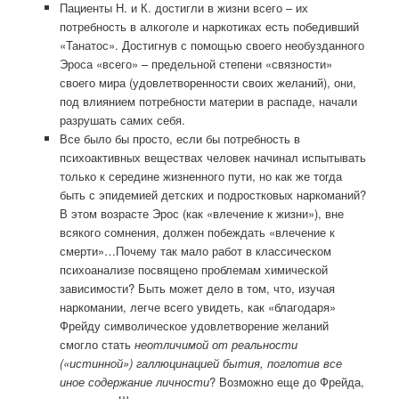
Пациенты Н. и К. достигли в жизни всего – их
потребность в алкоголе и наркотиках есть победивший
«Танатос». Достигнув с помощью своего необузданного
Эроса «всего» – предельной степени «связности»
своего мира (удовлетворенности своих желаний), они,
под влиянием потребности материи в распаде, начали
разрушать самих себя.
Все было бы просто, если бы потребность в
психоактивных веществах человек начинал испытывать
только к середине жизненного пути, но как же тогда
быть с эпидемией детских и подростковых наркоманий?
В этом возрасте Эрос (как «влечение к жизни»), вне
всякого сомнения, должен побеждать «влечение к
смерти»…Почему так мало работ в классическом
психоанализе посвящено проблемам химической
зависимости? Быть может дело в том, что, изучая
наркомании, легче всего увидеть, как «благодаря»
Фрейду символическое удовлетворение желаний
смогло стать
неотличимой от реальности
(«истинной») галлюцинацией бытия, поглотив все
иное содержание личности
? Возможно еще до Фрейда,