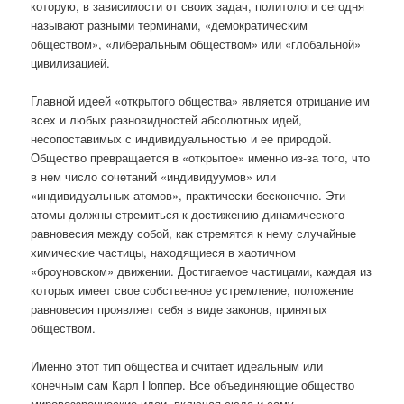
которую, в зависимости от своих задач, политологи сегодня
называют разными терминами, «демократическим
обществом», «либеральным обществом» или «глобальной»
цивилизацией.
Главной идеей «открытого общества» является отрицание им
всех и любых разновидностей абсолютных идей,
несопоставимых с индивидуальностью и ее природой.
Общество превращается в «открытое» именно из-за того, что
в нем число сочетаний «индивидуумов» или
«индивидуальных атомов», практически бесконечно. Эти
атомы должны стремиться к достижению динамического
равновесия между собой, как стремятся к нему случайные
химические частицы, находящиеся в хаотичном
«броуновском» движении. Достигаемое частицами, каждая из
которых имеет свое собственное устремление, положение
равновесия проявляет себя в виде законов, принятых
обществом.
Именно этот тип общества и считает идеальным или
конечным сам Карл Поппер. Все объединяющие общество
мировоззренческие идеи, включая сюда и саму