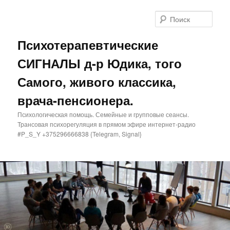
Поис
Психотерапевтические
СИГНАЛЫ д-р Юдика, того
Самого, живого классика,
врача-пенсионера.
Психологическая помощь. Семейные и групповые сеансы.
Трансовая психорегуляция в прямом эфире интернет-радио
#P_S_Y +375296666838 {Telegram, Signal}