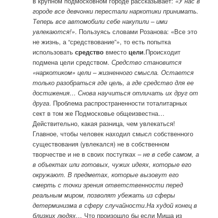
в крупном подмосковном городе рассказывает:
«У нас в
городе все девчонки перестали наркотики принимать.
Теперь все автомобили себе накупили – ими
увлекаются!»
. Пользуясь словами Розанова: «Все это
не жизнь, а “средствование”», то есть попытка
использовать
средство
вместо
цели
.Происходит
подмена цели средством.
Средство становится
«наркотиком» цели – жизненного смысла. Остается
только разобраться где цель, а где средство для ее
достижения… Снова научиться отличать их друг от
друга
. Проблема распространенности тоталитарных
сект в том же Подмосковье общеизвестна…
Действительно, какая разница, чем увлекаться!
Главное, чтобы человек находил смысл собственного
существования (увлекался) не в собственном
творчестве и не в своих поступках –
не в себе самом, а
в объектах или готовых, чужих идеях, которые его
окружают. В предметах, которые вызовут его
смерть с точки зрения ответственности перед
реальным миром, позволят убежать из сферы
детерминизма в сферу случайности
.
На худой конец в
близких людях…
Что произошло бы если Миша из