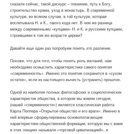
сказали сейчас, такой дискурс – покаяние, путь к Богу,
строительство храма, уход в монастырь. В
современной
культуре, во всяком случае, в той культуре, которая
воспитывала Н. и К., такого кода нет. В чем же разница
между
современными
«купцами» Н. и К. и русскими купцами,
строившими в том же возрасте церкви?
Давайте еще один раз попробуем понять это различие.
Похоже, что для того, чтобы понять роль желаний, нам
необходимо осмыслить характеристики самого понятия
«современность»
. Именно это понятие сохранится в «сухом
остатке», если из настоящего вычесть (устранить) прошлое.
Одной из наиболее полных философских и социологических
характеристик общества, в котором мы живем сегодня,
(нашей «современности») является классическая работа
Карла Поппера «Открытое общество и его враги». Именно в
ней впервые сформулированы основополагающие
характеристики общественной формации, которую мы с вами
в этих лекциях называли «торговой цивилизацией», и