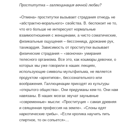
Проститутка – галлюцинация вечной любви?
«Отмена» проститутки вызывает страдания отнюдь не
«абстрактно-морального» свойства. В. беспокоит не то,
что его больше не интересуют нормальные
взаимоотношения с женщинами, а чисто соматические,
физикальные ощущения – бессонница, дрожание рук,
тахикардия. Зависимость от проститутки вызывает
физические страдания – «звоночки» умирания
телесного организма. Все это, как кошмары девочки, о
которых мы уже говорили в наших лекциях,
использующие символы мультфильма, не является
продуктом «архетипов», бессознательного или
воображения. Галлюцинации приходят из культуры
«открытого общества». Они придуманы кем-то. Они нам
навязаны. В наших мозгах звучат заунывные
«современные» мысли: «Проституция – самая древняя
и священная профессия на земле». «Слоны едят
наркотические грибы». «Если кролика научить пить
спиртное, то он сопьется»…