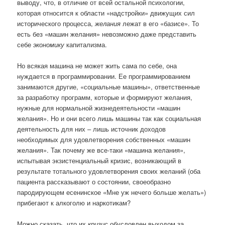
выводу, что, в отличие от всей остальной психологии,
которая относится к области «надстройки» движущих сил
исторического процесса,
желания
лежат в его «базисе». То
есть без «машин желания» невозможно даже представить
себе
экономику
капитализма.
Но всякая машина не может жить сама по себе, она
нуждается в программировании. Ее программированием
занимаются другие, «социальные машины», ответственные
за разработку программ, которые и формируют желания,
нужные для нормальной жизнедеятельности «машин
желания». Но и они всего лишь машины так как социальная
деятельность для них – лишь источник доходов
необходимых для удовлетворения собственных «машин
желания». Так почему же все-таки «машина желания»,
испытывая экзистенциальный кризис, возникающий в
результате тотального удовлетворения своих желаний (оба
пациента рассказывают о состоянии, своеобразно
пародирующем есенинское «Мне уж нечего больше желать»)
прибегают к алкоголю и наркотикам?
Можно сказать, что их
кризис
обусловлен выходом за