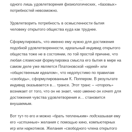
одного лишь удовлетворения физиологических, «базовых»
потребностей невозможно.
Удовлетворить потребность в осмысленности бытия
человеку открытого общества куда как труднее.
Сформулировать, что именно ему нужно для достижения
подобной удовлетворенности, идеальный индивид открытого
общества тоже не в состоянии, по той простой причине, что
любая
словесная
формулировка смысла его бытия в мире на
самом деле уже является Платоновской «идеей» или
«общественным идеалом», что недопустимо по правилам
«свободы», сформулированным К. Поппером. В результате
индивид оказывается в… трансе. Этот транс – «оторопь»
возникает от того, что он не знает,
чего именно он хочет
для
достижения чувства удовлетворения и… становится
внушаемым.
Вот тут-то его и можно «брать тепленьким»
подсказывая
ему
его
«истинные»
желания с помощью кино, компьютерных
игр или наркотиков. Желания «свободного члена открытого