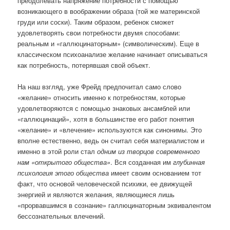
преодолевать напряжение потребности с помощью
возникающего в воображении образа (той же материнской
груди или соски). Таким образом, ребенок сможет
удовлетворять свои потребности двумя способами:
реальным и «галлюцинаторным» (символическим). Еще в
классическом психоанализе желание начинает описываться
как потребность, потерявшая свой объект.
На наш взгляд, уже Фрейд предпочитал само слово
«желание» относить именно к потребностям, которые
удовлетворяются с помощью знаковых ансамблей или
«галлюцинаций», хотя в большинстве его работ понятия
«желание» и «влечение» используются как синонимы. Это
вполне естественно, ведь он считал себя материалистом и
именно в этой роли стал
одним из творцов современного
нам «открытого общества»
. Вся созданная им
глубинная
психология этого общества
имеет своим основанием тот
факт, что основой человеческой психики, ее движущей
энергией и являются желания, являющиеся лишь
«прорвавшимся в сознание» галлюцинаторным эквивалентом
бессознательных влечений.