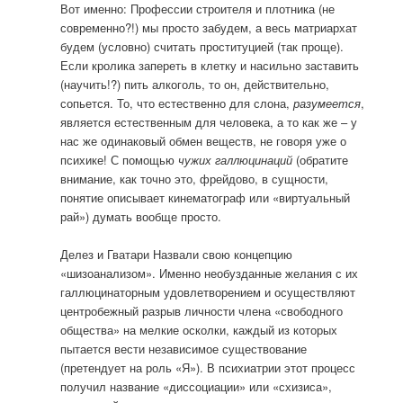
Вот именно: Профессии строителя и плотника (не
современно?!) мы просто забудем, а весь матриархат
будем (условно) считать проституцией (так проще).
Если кролика запереть в клетку и насильно заставить
(научить!?) пить алкоголь, то он, действительно,
сопьется. То, что естественно для слона,
разумеется
,
является естественным для человека, а то как же – у
нас же одинаковый обмен веществ, не говоря уже о
психике! С помощью
чужих галлюцинаций
(обратите
внимание, как точно это, фрейдово, в сущности,
понятие описывает кинематограф или «виртуальный
рай») думать вообще просто.
Делез и Гватари Назвали свою концепцию
«шизоанализом». Именно необузданные желания с их
галлюцинаторным удовлетворением и осуществляют
центробежный разрыв личности члена «свободного
общества» на мелкие осколки, каждый из которых
пытается вести независимое существование
(претендует на роль «Я»). В психиатрии этот процесс
получил название «диссоциации» или «схизиса»,