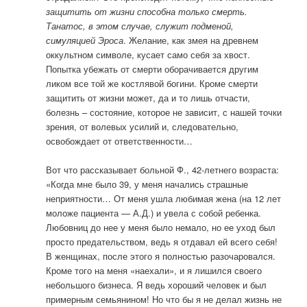
защитить от жизни способна только смерть.
Танатос, в этом случае, служит подменой,
симуляцией Эроса
. Желание, как змея на древнем
оккультном символе, кусает само себя за хвост.
Попытка убежать от смерти оборачивается другим
ликом все той же костлявой богини. Кроме смерти
защитить от жизни может, да и то лишь отчасти,
болезнь – состояние, которое не зависит, с нашей точки
зрения, от волевых усилий и, следовательно,
освобождает от ответственности…
Вот что рассказывает больной Ф., 42-летнего возраста:
«Когда мне было 39, у меня начались страшные
неприятности… От меня ушла любимая жена (на 12 лет
моложе пациента — А.Д.) и увела с собой ребенка.
Любовниц до нее у меня было немало, но ее уход был
просто предательством, ведь я отдавал ей всего себя!
В женщинах, после этого я полностью разочаровался.
Кроме того на меня «наехали», и я лишился своего
небольшого бизнеса. Я ведь хороший человек и был
примерным семьянином! Но что бы я не делал жизнь не