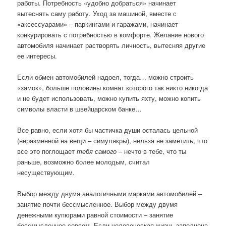
работы. Потребность «удобно добраться» начинает
вытеснять саму работу. Уход за машиной, вместе с
«аксессуарами» – паркингами и гаражами, начинает
конкурировать с потребностью в комфорте. Желание нового
автомобиля начинает растворять личность, вытесняя другие
ее интересы.
Если обмен автомобилей надоел, тогда… можно строить
«замок», больше половины комнат которого так никто никогда
и не будет использовать, можно купить яхту, можно копить
символы власти в швейцарском банке…
Все равно, если хотя бы частичка души осталась цельной
(неразменной на вещи – симулякры), нельзя не заметить, что
все это поглощает
тебя самого
– нечто в тебе, что ты
раньше, возможно более молодым, считал
несуществующим.
Выбор между двумя аналогичными марками автомобилей –
занятие почти бессмысленное. Выбор между двумя
денежными купюрами равной стоимости – занятие
бессмысленное совсем. Если человеческая жизнь заполнена