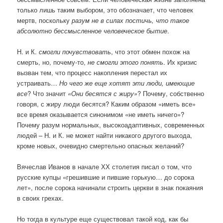
только лишь таким выбором, это обозначает, что человек
мертв, поскольку
разум не в силах постичь, что такое
абсолютно бессмысленное человеческое бытие
.
Н. и К.
смогли почувствовать
, что этот обмен похож на
смерть, но, почему-то,
не смогли этого понять
. Их кризис
вызван тем, что процесс накопления перестал их
устраивать…
Но чего же еще хотят эти люди, имеющие
все
? Что значит
«Они бесятся с жиру»
? Почему, собственно
говоря, с жиру люди бесятся? Каким образом «иметь все»
все время оказывается синонимом «не иметь ничего»?
Почему разум нормальных, высокоадаптивных, современных
людей – Н. и К. не может найти никакого другого выхода,
кроме новых, очевидно смертельно опасных желаний?
Вячеслав Иванов в начале ХХ столетия писал о том, что
русские купцы «грешившие и пившие горькую… до сорока
лет», после сорока начинали строить церкви в знак покаяния
в своих грехах.
Но тогда в культуре еще существовал такой код, как бы