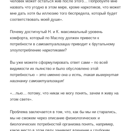
человек может остаться жив после этого… Попробуйте мне
назвать что угодно в этом мире, кроме наркотиков, что может
мне дать хотя бы иллюзию того беспредела, который будет
соответствовать моей душе».
Почему достигнутый Н. и К. максимальный уровень
комфорта, который по Маслоу должен привести к
потребности в
самоактуализации
приводит к брутальному
злоупотреблению наркотиками?
Вы уже можете сформулировать ответ сами – по всей
видимости их пьянство и было обусловлено этой
потребностью –
это именно она и есть, такая вывернутая
наизнанку самоактуализация!
«…пью… потому, что никак не могу понять, зачем я живу на
этом свете».
Проблема заключается в том, что, как бы мы ни старались,
мы не сможем через описание физиологических и
биологических потребностей организма понять, например,
какое место в этом ряду занимает влечение к глубоким,