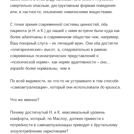
смертельно опасным, деструктивным формам поведения
или, в частности, опьянению химическими веществами.
С точки зрения
современной
системы ценностей, оба
пациента (и Н. и К.) до нашей с ними встречи были куда как
более адаптивны
в
современном
обществе чем, например,
Ваш покорный слуга – их лечащий врач. Они оба достигли
«олигархических» высот, а, следовательно в рамках
современных психиатрических представлений о
«психической норме», как норме адаптивности –
они…
гораздо более нормальны, чем я
.
По всей видимости, их что-то не устраивало в том способе
«самоактуализации», который они использовали
до кризиса
.
Что же именно?
Почему достигнутый Н. и К. максимальный уровень
комфорта, который, по Маслоу, должен привести к
потребности в
самоактуализации
приводит к брутальному
злоупотреблению наркотиками?