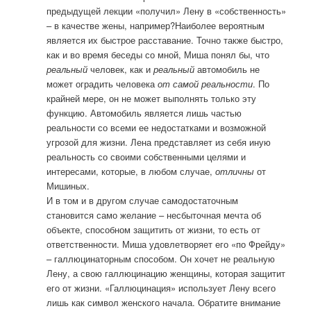
предыдущей лекции «получил» Лену в «собственность»
– в качестве жены, например?Наиболее вероятным
является их быстрое расставание. Точно также быстро,
как и во время беседы со мной, Миша понял бы, что
реальный
человек, как и
реальный
автомобиль не
может оградить человека
от самой реальности
. По
крайней мере, он не может выполнять только эту
функцию. Автомобиль является лишь частью
реальности со всеми ее недостатками и возможной
угрозой для жизни. Лена представляет из себя иную
реальность со своими собственными целями и
интересами, которые, в любом случае,
отличны
от
Мишиных.
И в том и в другом случае самодостаточным
становится само желание – несбыточная мечта об
объекте, способном защитить от жизни, то есть от
ответственности. Миша удовлетворяет его «по Фрейду»
– галлюцинаторным способом. Он хочет не реальную
Лену, а свою галлюцинацию женщины, которая защитит
его от жизни. «Галлюцинация» использует Лену всего
лишь как символ женского начала. Обратите внимание