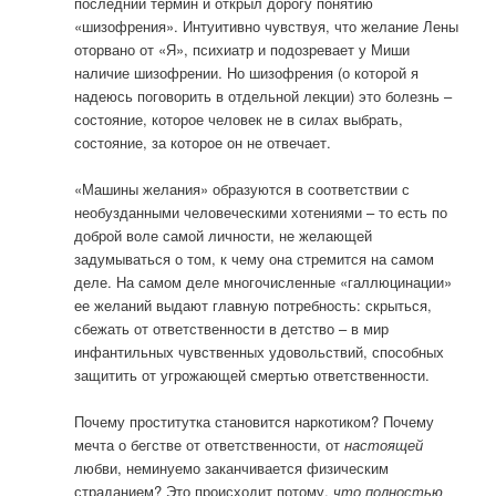
последний термин и открыл дорогу понятию
«шизофрения». Интуитивно чувствуя, что желание Лены
оторвано от «Я», психиатр и подозревает у Миши
наличие шизофрении. Но шизофрения (о которой я
надеюсь поговорить в отдельной лекции) это болезнь –
состояние, которое человек не в силах выбрать,
состояние, за которое он не отвечает.
«Машины желания» образуются в соответствии с
необузданными человеческими хотениями – то есть по
доброй воле самой личности, не желающей
задумываться о том, к чему она стремится на самом
деле. На самом деле многочисленные «галлюцинации»
ее желаний выдают главную потребность: скрыться,
сбежать от ответственности в детство – в мир
инфантильных чувственных удовольствий, способных
защитить от угрожающей смертью ответственности.
Почему проститутка становится наркотиком? Почему
мечта о бегстве от ответственности, от
настоящей
любви, неминуемо заканчивается физическим
страданием? Это происходит потому,
что полностью