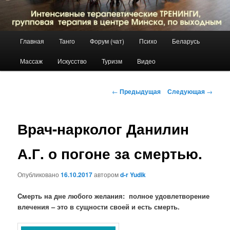
Главное
Главная
Танго
Форум (чат)
Психо
Беларусь
Перейти
меню
Массаж
Искусство
Туризм
Видео
к
основному
Навигация
←
Предыдущая
Следующая
→
по
содержимому
записям
Врач-нарколог Данилин
А.Г. о погоне за смертью.
Опубликовано
16.10.2017
автором
d-r Yudik
Cмерть на дне любого желания: полное удовлетворение
влечения – это в сущности своей и есть смерть.