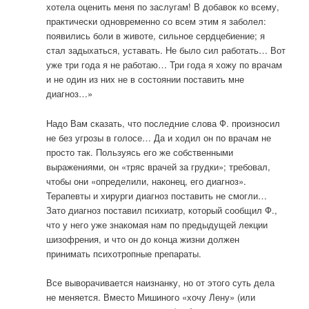
хотела оценить меня по заслугам! В добавок ко всему,
практически одновременно со всем этим я заболел:
появились боли в животе, сильное сердцебиение; я
стал задыхаться, уставать. Не было сил работать… Вот
уже три года я не работаю… Три года я хожу по врачам
и не один из них не в состоянии поставить мне
диагноз…»
Надо Вам сказать, что последние слова Ф. произносил
не без угрозы в голосе… Да и ходил он по врачам не
просто так. Пользуясь его же собственными
выражениями, он «тряс врачей за грудки»; требовал,
чтобы они «определили, наконец, его диагноз».
Терапевты и хирурги диагноз поставить не смогли…
Зато диагноз поставил психиатр, который сообщил Ф.,
что у него уже знакомая нам по предыдущей лекции
шизофрения, и что он до конца жизни должен
принимать психотропные препараты.
Все выворачивается наизнанку, но от этого суть дела
не меняется. Вместо Мишиного «хочу Лену» (или