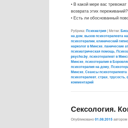
• В какой мере вас тревожа
возврата этих переживаний?
• Есть ли обоснованный по
Рубрика:
Психиатрия
|
Метки:
Био
на дом
,
вызов психотерапевта н
психотерапии
,
клинический гипн
нарколог в Минске
,
панические а
психиатрическая помощь
,
Психо
psycho.by
,
психотерапевт в Минс
Минске
,
психотерапия в Боровля
психотерапия на дому
,
Психотер
Минске
,
Сеансы психотерапевта 
психотерапевт
,
страх
,
трусость
,
комментарий
Сексология. Ко
Опубликовано
01.08.2015
автором