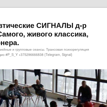
втические СИГНАЛЫ д-р
Самого, живого классика,
нера.
мейные и групповые сеансы. Трансовая психорегуляция
ио #P_S_Y +375296666838 {Telegram, Signal}