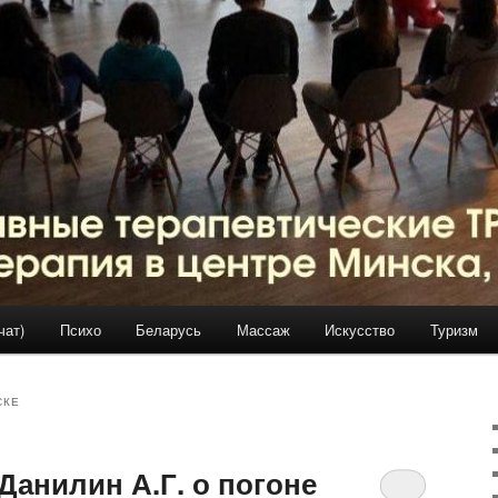
чат)
Психо
Беларусь
Массаж
Искусство
Туризм
СКЕ
Данилин А.Г. о погоне