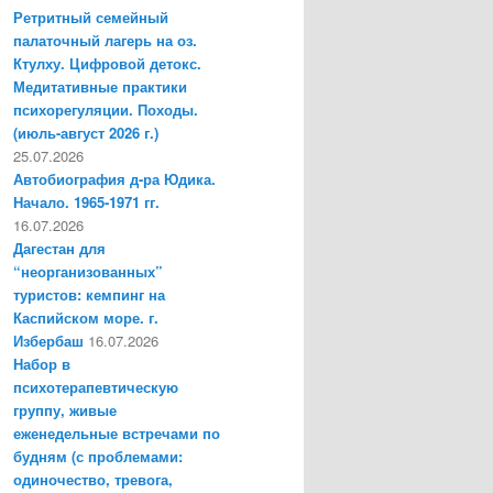
Ретритный семейный
палаточный лагерь на оз.
Ктулху. Цифровой детокс.
Медитативные практики
психорегуляции. Походы.
(июль-август 2026 г.)
25.07.2026
Автобиография д-ра Юдика.
Начало. 1965-1971 гг.
16.07.2026
Дагестан для
“неорганизованных”
туристов: кемпинг на
Каспийском море. г.
Избербаш
16.07.2026
Набор в
психотерапевтическую
группу, живые
еженедельные встречами по
будням (с проблемами:
одиночество, тревога,