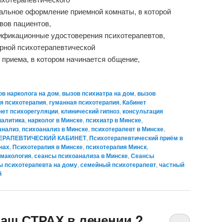
альное оформление приемной комнаты, в которой
вов пациентов,
ификационные удостоверения психотерапевтов,
рной психотерапевтической
е приема, в котором начинается общение,
ов нарколога на дом
,
вызов психиатра на дом
,
вызов
я психотерапия
,
гуманная психотерапия
,
Кабинет
нет психорегуляции
,
клинический гипноз
,
консультация
налитика
,
нарколог в Минске
,
психиатр в Минске
,
анализ
,
психоанализ в Минске
,
психотерапевт в Минске
,
ЕРАПЕВТИЧЕСКИЙ КАБИНЕТ
,
Психотерапевтический приём в
нах
,
Психотерапия в Минске
,
психотерапия Минск
,
макология
,
сеансы психоанализа в Минске
,
Сеансы
 психотерапевта на дому
,
семейный психотерапевт
,
частный
й
ваш СТРАХ в лечении ?