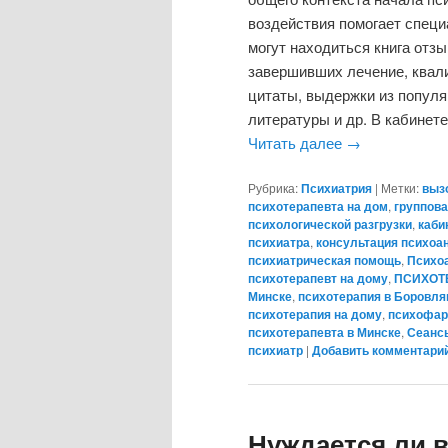
воздействия помогает специ
могут находиться книга отзы
завершивших лечение, квал
цитаты, выдержки из популя
литературы и др. В кабинет
Читать далее
→
Рубрика:
Психиатрия
|
Метки:
выз
психотерапевта на дом
,
группова
психологической разгрузки
,
каби
психиатра
,
консультация психоа
психиатрическая помощь
,
Психо
психотерапевт на дому
,
ПСИХОТ
Минске
,
психотерапия в Боровля
психотерапия на дому
,
психофар
психотерапевта в Минске
,
Сеансы
психиатр
|
Добавить комментари
Нуждается ли 