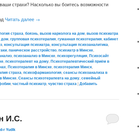
т ваши страхи? Насколько вы боитесь возможности
вод
Читать далее
→
логия страха
,
боязнь
,
вызов нарколога на дом
,
вызов психиатра
а дом
,
групповая психотерапия
,
гуманная психотерапия
,
кабинет
оз
,
консультация психиатра
,
консультация психоаналитика
,
таки
,
паническое расстройство
,
психиатр в Минске
,
анализ
,
психоанализ в Минске
,
психорегуляция
,
Психосайт
ке
,
психотерапевт на дому
,
Психотерапевтический приём в
нах
,
Психотерапия в Минске
,
психотерапия Минск
,
апия страха
,
психофармакология
,
сеансы психоанализа в
в Минске
,
Сеансы психотерапевта на дому
,
семейный
фобии
,
частный психиатр
,
чувство страха
|
Добавить
н И.С.
d-r Yudik