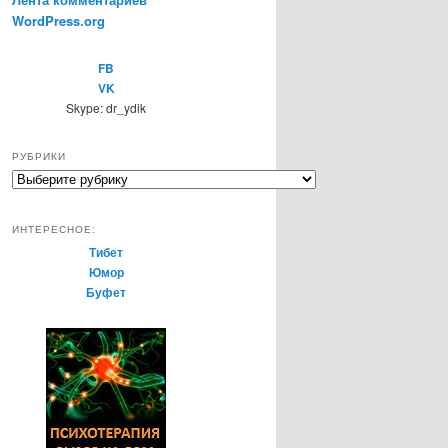
WordPress.org
FB
VK
Skype: dr_ydik
РУБРИКИ
Р
у
б
ИНТЕРЕСНОЕ:
р
Тибет
и
Юмор
к
Буфет
и