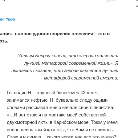
d-r Yudik
ания: полное удовлетворение влечения – это в
рть.
Уильям Берроуз писал, что «героин является
лучшей метафорой современной жизни». Я
пытаюсь сказать, что героин является лучшей
метафорой современной смерти.
Господин Н. – крупный бизнесмен 42-х лет,
занимался нефтью. Н. буквально следующими
словами рассказал мне о начале своего пьянства:
«…И вот стою я на мостике моей собственной
двухмоторной яхты в Карибском море. Трюм у меня
полон девок такой красоты, что Вам и не снилось…
Стою я и думаю… какого черта мне все это нужно?