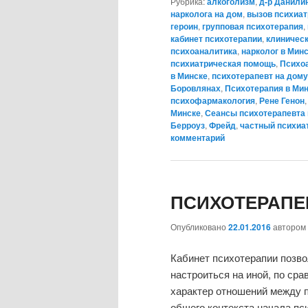
Рубрика:
алкоголизм
,
д-р Данили
нарколога на дом
,
вызов психиат
героин
,
групповая психотерапия
,
кабинет психотерапии
,
клиническ
психоаналитика
,
нарколог в Мин
психиатрическая помощь
,
Психо
в Минске
,
психотерапевт на дому
Боровлянах
,
Психотерапия в Ми
психофармакология
,
Рене Генон
Минске
,
Сеансы психотерапевта 
Берроуз
,
Фрейд
,
частный психиа
комментарий
ПСИХОТЕРАПЕ
Опубликовано
22.01.2016
автором
Кабинет психотерапии позво
настроиться на иной, по ср
характер отношений между 
общего контекста начала пс