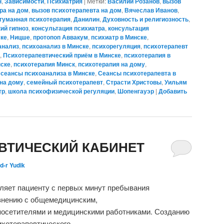
н
,
Зависимости
,
Психиатрия
|
Метки:
Василий Розанов
,
вызов
ра на дом
,
вызов психотерапевта на дом
,
Вячеслав Иванов
,
гуманная психотерапия
,
Данилин
,
Духовность и религиозность
,
ий гипноз
,
консультация психиатра
,
консультация
ске
,
Ницше
,
протопоп Аввакум
,
психиатр в Минске
,
анализ
,
психоанализ в Минске
,
психорегуляция
,
психотерапевт
,
Психотерапевтический приём в Минске
,
психотерапия в
нске
,
психотерапия Минск
,
психотерапия на дому
,
,
сеансы психоанализа в Минске
,
Сеансы психотерапевта в
на дому
,
семейный психотерапевт
,
Страсти Христовы
,
Уильям
тр
,
школа психофизической регуляции
,
Шопенгауэр
|
Добавить
ВТИЧЕСКИЙ КАБИНЕТ
d-r Yudik
ляет пациенту с первых минут пребывания
авнению с общемедицинским,
посетителями и медицинскими работниками. Созданию
ихотерапевтического