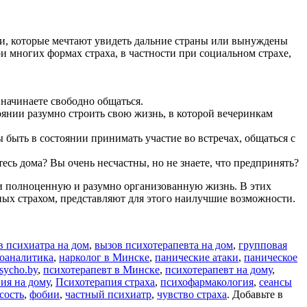
юди, которые мечтают увидеть дальние страны или вынуждены
ри многих формах страха, в частности при социальном страхе,
я начинаете свободно общаться.
тоянии разумно строить свою жизнь, в которой вечеринкам
ы быть в состоянии принимать участие во встречах, общаться с
есь дома? Вы очень несчастны, но не знаете, что предпринять?
ти полноценную и разумно организованную жизнь. В этих
ных страхом, представляют для этого наилучшие возможности.
в психиатра на дом
,
вызов психотерапевта на дом
,
групповая
хоаналитика
,
нарколог в Минске
,
панические атаки
,
паническое
sycho.by
,
психотерапевт в Минске
,
психотерапевт на дому
,
ия на дому
,
Психотерапия страха
,
психофармакология
,
сеансы
сость
,
фобии
,
частный психиатр
,
чувство страха
. Добавьте в