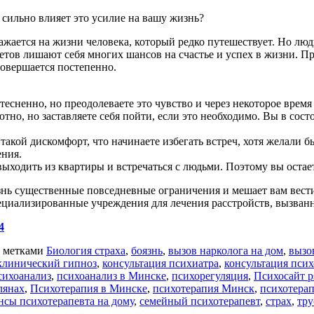
 сильно влияет это усилие на вашу жизнь?
ражается на жизни человека, который редко путешествует. Но л
летов лишают себя многих шансов на счастье и успех в жизни. П
совершается постепенно.
стесненно, но преодолеваете это чувство и через некоторое врем
тно, но заставляете себя пойти, если это необходимо. Вы в сос
такой дискомфорт, что начинаете избегать встреч, хотя желали б
ения.
ыходить из квартиры и встречаться с людьми. Поэтому вы остает
изнь существенные повседневные ограничения и мешает вам вес
пециализированные учреждения для лечения расстройств, вызван
4
 метками
Биология страха
,
боязнь
,
вызов нарколога на дом
,
вызо
клинический гипноз
,
консультация психиатра
,
консультация пси
сихоанализ
,
психоанализ в Минске
,
психорегуляция
,
Психосайт p
лянах
,
Психотерапия в Минске
,
психотерапия Минск
,
психотерап
нсы психотерапевта на дому
,
семейный психотерапевт
,
страх
,
тру