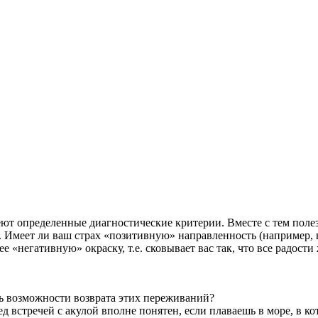
еют определенные диагностические критерии. Вместе с тем полез
. Имеет ли ваш страх «позитивную» направленность (например,
е «негативную» окраску, т.е. сковывает вас так, что все радост
сь возможности возврата этих переживаний?
ед встречей с акулой вполне понятен, если плаваешь в море, в к