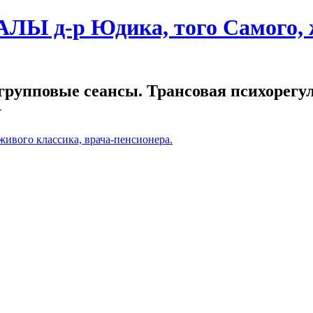
Ы д-р Юдика, того Самого, ж
рупповые сеансы. Трансовая психорегу
}