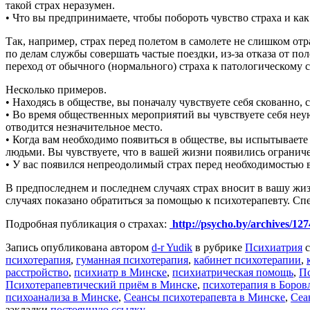
такой страх неразумен.
• Что вы предпринимаете, чтобы побороть чувство страха и как
Так, например, страх перед полетом в самолете не слишком от
по делам службы совершать частые поездки, из-за отказа от по
переход от обычного (нормального) страха к патологическому 
Несколько примеров.
• Находясь в обществе, вы поначалу чувствуете себя скованно, 
• Во время общественных мероприятий вы чувствуете себя неую
отводится незначительное место.
• Когда вам необходимо появиться в обществе, вы испытываете 
людьми. Вы чувствуете, что в вашей жизни появились огранич
• У вас появился непреодолимый страх перед необходимостью в
В предпоследнем и последнем случаях страх вносит в вашу ж
случаях показано обратиться за помощью к психотерапевту. С
Подробная публикация о страхах:
http://psycho.by/archives/127
Запись опубликована автором
d-r Yudik
в рубрике
Психиатрия
с
психотерапия
,
гуманная психотерапия
,
кабинет психотерапии
,
расстройство
,
психиатр в Минске
,
психиатрическая помощь
,
П
Психотерапевтический приём в Минске
,
психотерапия в Боров
психоанализа в Минске
,
Сеансы психотерапевта в Минске
,
Сеа
закладки
постоянную ссылку
.