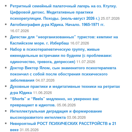
Ретритный семейный палаточный лагерь на оз. Ктулху.
Цифровой детокс. Медитативные практики
психорегуляции. Походы. (июль-август 2026 г.)
25.07.2026
Автобиография д-ра Юдика. Начало. 1965-1971 гг.
16.07.2026
Дагестан для “неорганизованных” туристов: кемпинг на
Каспийском море. г. Избербаш
16.07.2026
Набор в психотерапевтическую группу, живые
еженедельные встречами по будням (с проблемами:
одиночество, тревога, депрессия)
11.07.2026
Доктор Виктор Ялом, сын знаменитого психотерапевта
покончил с собой после обострения психического
заболевания
04.07.2026
Духовные практики и медитативные техники на ретритах
д-ра Юдика
11.06.2026
“Shorts” и “Reels” медленно, но уверенно вас
превращают в идиотов.
05.06.2026
Интеллектуальная деградация и формирование
высокоразвитого интеллекта
03.06.2026
Невероятный РОСТ ПСИХИЧЕСКИХ РАССТРОЙСТВ в 21
веке
31.05.2026