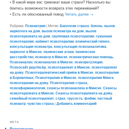
• В какой мере вас тревожат ваши страхи? Насколько вы
боитесь возможности возврата этих переживаний?
• Есть ли обоснованный повод
Читать далее
→
Рубрика:
Психиатрия
|
Метки:
Биология страха
,
боязнь
,
вызов
нарколога на дом
,
вызов психиатра на дом
,
вызов
психотерапевта на дом
,
групповая психотерапия
,
гуманная
психотерапия
,
кабинет психотерапии
,
клинический гипноз
,
консультация психиатра
,
консультация психоаналитика
,
нарколог в Минске
,
панические атаки
,
паническое
расстройство
,
психиатр в Минске
,
психиатрическая помощь
,
Психоанализ
,
психоанализ в Минске
,
психорегуляция
,
Психосайт psycho.by
,
психотерапевт в Минске
,
психотерапевт
на дому
,
Психотерапевтический приём в Минске
,
психотерапия
в Боровлянах
,
Психотерапия в Минске
,
психотерапия Минск
,
психотерапия на дому
,
Психотерапия страха
,
психофармакология
,
сеансы психоанализа в Минске
,
Сеансы
психотерапевта в Минске
,
Сеансы психотерапевта на дому
,
семейный психотерапевт
,
страх
,
трусость
,
фобии
,
частный
психиатр
,
чувство страха
|
Добавить комментарий
МЕТА
Регистрация