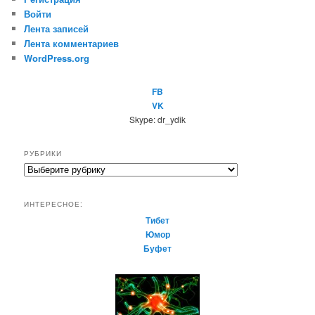
Войти
Лента записей
Лента комментариев
WordPress.org
FB
VK
Skype: dr_ydik
РУБРИКИ
Р
у
б
ИНТЕРЕСНОЕ:
р
Тибет
и
Юмор
к
Буфет
и