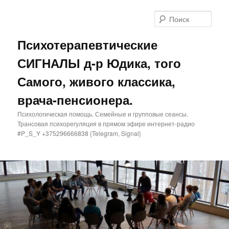
Поис
Психотерапевтические
СИГНАЛЫ д-р Юдика, того
Самого, живого классика,
врача-пенсионера.
Психологическая помощь. Семейные и групповые сеансы.
Трансовая психорегуляция в прямом эфире интернет-радио
#P_S_Y +375296666838 {Telegram, Signal}