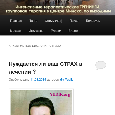
Главное
Главная
Танго
Форум (чат)
Психо
Беларусь
Перейти
Перейти
меню
Массаж
Искусство
Туризм
Видео
к
к
основному
дополнительному
АРХИВ МЕТКИ:
БИОЛОГИЯ СТРАХА
содержимому
содержимому
Нуждается ли ваш СТРАХ в
лечении ?
Опубликовано
11.08.2015
автором
d-r Yudik