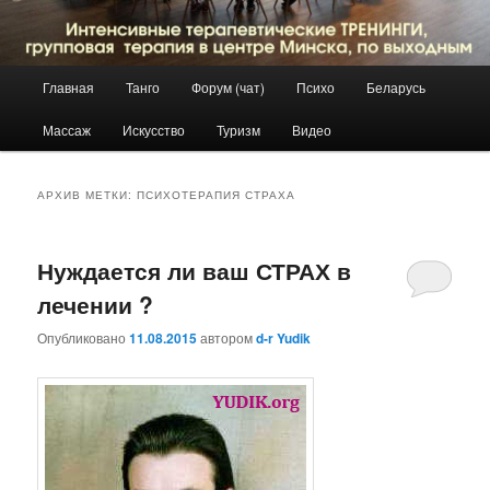
Главное
Главная
Танго
Форум (чат)
Психо
Беларусь
Перейти
Перейти
меню
Массаж
Искусство
Туризм
Видео
к
к
основному
дополнительному
АРХИВ МЕТКИ:
ПСИХОТЕРАПИЯ СТРАХА
содержимому
содержимому
Нуждается ли ваш СТРАХ в
лечении ?
Опубликовано
11.08.2015
автором
d-r Yudik