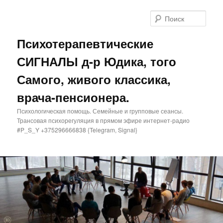
Поис
Психотерапевтические
СИГНАЛЫ д-р Юдика, того
Самого, живого классика,
врача-пенсионера.
Психологическая помощь. Семейные и групповые сеансы.
Трансовая психорегуляция в прямом эфире интернет-радио
#P_S_Y +375296666838 {Telegram, Signal}