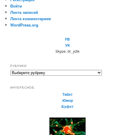
Войти
Лента записей
Лента комментариев
WordPress.org
FB
VK
Skype: dr_ydik
РУБРИКИ
Р
у
б
ИНТЕРЕСНОЕ:
р
Тибет
и
Юмор
к
Буфет
и