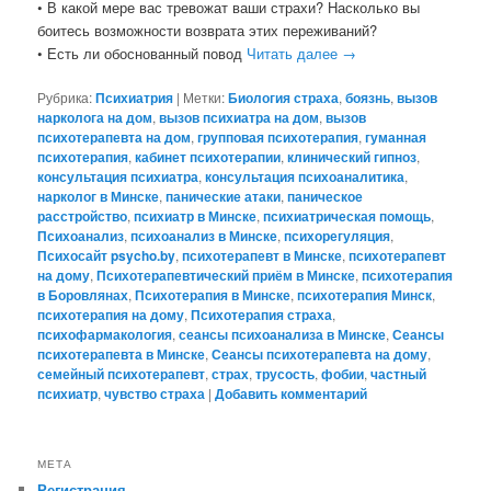
• В какой мере вас тревожат ваши страхи? Насколько вы
боитесь возможности возврата этих переживаний?
• Есть ли обоснованный повод
Читать далее
→
Рубрика:
Психиатрия
|
Метки:
Биология страха
,
боязнь
,
вызов
нарколога на дом
,
вызов психиатра на дом
,
вызов
психотерапевта на дом
,
групповая психотерапия
,
гуманная
психотерапия
,
кабинет психотерапии
,
клинический гипноз
,
консультация психиатра
,
консультация психоаналитика
,
нарколог в Минске
,
панические атаки
,
паническое
расстройство
,
психиатр в Минске
,
психиатрическая помощь
,
Психоанализ
,
психоанализ в Минске
,
психорегуляция
,
Психосайт psycho.by
,
психотерапевт в Минске
,
психотерапевт
на дому
,
Психотерапевтический приём в Минске
,
психотерапия
в Боровлянах
,
Психотерапия в Минске
,
психотерапия Минск
,
психотерапия на дому
,
Психотерапия страха
,
психофармакология
,
сеансы психоанализа в Минске
,
Сеансы
психотерапевта в Минске
,
Сеансы психотерапевта на дому
,
семейный психотерапевт
,
страх
,
трусость
,
фобии
,
частный
психиатр
,
чувство страха
|
Добавить комментарий
МЕТА
Регистрация