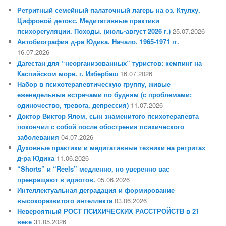
Ретритный семейный палаточный лагерь на оз. Ктулху.
Цифровой детокс. Медитативные практики
психорегуляции. Походы. (июль-август 2026 г.)
25.07.2026
Автобиография д-ра Юдика. Начало. 1965-1971 гг.
16.07.2026
Дагестан для “неорганизованных” туристов: кемпинг на
Каспийском море. г. Избербаш
16.07.2026
Набор в психотерапевтическую группу, живые
еженедельные встречами по будням (с проблемами:
одиночество, тревога, депрессия)
11.07.2026
Доктор Виктор Ялом, сын знаменитого психотерапевта
покончил с собой после обострения психического
заболевания
04.07.2026
Духовные практики и медитативные техники на ретритах
д-ра Юдика
11.06.2026
“Shorts” и “Reels” медленно, но уверенно вас
превращают в идиотов.
05.06.2026
Интеллектуальная деградация и формирование
высокоразвитого интеллекта
03.06.2026
Невероятный РОСТ ПСИХИЧЕСКИХ РАССТРОЙСТВ в 21
веке
31.05.2026