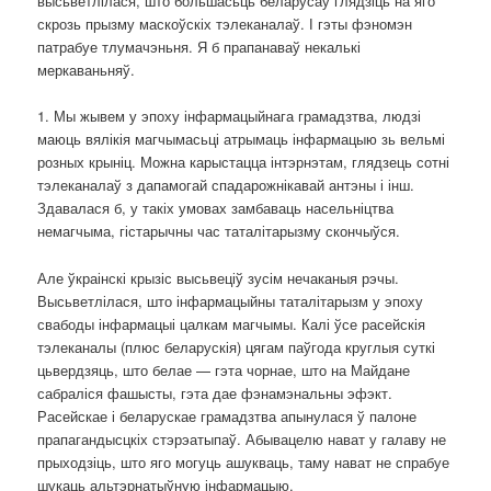
высьветлілася, што большасьць беларусаў глядзіць на яго
скрозь прызму маскоўскіх тэлеканалаў. І гэты фэномэн
патрабуе тлумачэньня. Я б прапанаваў некалькі
меркаваньняў.
1. Мы жывем у эпоху інфармацыйнага грамадзтва, людзі
маюць вялікія магчымасьці атрымаць інфармацыю зь вельмі
розных крыніц. Можна карыстацца інтэрнэтам, глядзець сотні
тэлеканалаў з дапамогай спадарожнікавай антэны і інш.
Здавалася б, у такіх умовах замбаваць насельніцтва
немагчыма, гістарычны час таталітарызму скончыўся.
Але ўкраінскі крызіс высьвеціў зусім нечаканыя рэчы.
Высьветлілася, што інфармацыйны таталітарызм у эпоху
свабоды інфармацыі цалкам магчымы. Калі ўсе расейскія
тэлеканалы (плюс беларускія) цягам паўгода круглыя суткі
цьвердзяць, што белае — гэта чорнае, што на Майдане
сабраліся фашысты, гэта дае фэнамэнальны эфэкт.
Расейскае і беларускае грамадзтва апынулася ў палоне
прапагандысцкіх стэрэатыпаў. Абывацелю нават у галаву не
прыходзіць, што яго могуць ашукваць, таму нават не спрабуе
шукаць альтэрнатыўную інфармацыю.