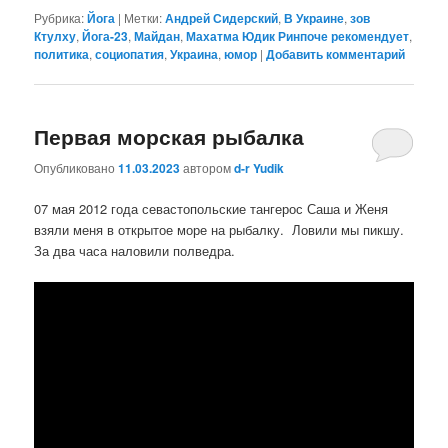
Рубрика:
Йога
|
Метки:
Андрей Сидерский
,
В Украине
,
зов
Ктулху
,
Йога-23
,
Майдан
,
Махатма Юдик Ринпоче рекомендует
,
политика
,
социопатия
,
Украина
,
юмор
|
Добавить комментарий
Первая морская рыбалка
Опубликовано
11.03.2023
автором
d-r Yudik
07 мая 2012 года севастопольские тангерос Саша и Женя
взяли меня в открытое море на рыбалку. Ловили мы пикшу.
За два часа наловили полведра.