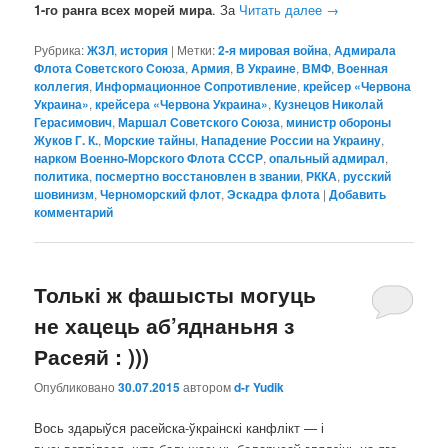
1-го ранга всех морей мира
. За
Читать далее
→
Рубрика:
ЖЗЛ
,
история
|
Метки:
2-я мировая война
,
Адмирала
Флота Советского Союза
,
Армия
,
В Украине
,
ВМФ
,
Военная
коллегия
,
Информационное Сопротивление
,
крейсер «Червона
Украина»
,
крейсера «Червона Украина»
,
Кузнецов Николай
Герасимович
,
Маршал Советского Союза
,
министр обороны
Жуков Г. К.
,
Морские тайны
,
Нападение России на Украину
,
нарком Военно-Морского Флота СССР
,
опальный адмирал
,
политика
,
посмертно восстановлен в звании
,
РККА
,
русский
шовинизм
,
Черноморский флот
,
Эскадра флота
|
Добавить
комментарий
Толькі ж фашысты могуць
не хацець аб’яднаньня з
Расеяй : )))
Опубликовано
30.07.2015
автором
d-r Yudik
Вось здарыўся расейска-ўкраінскі канфлікт — і