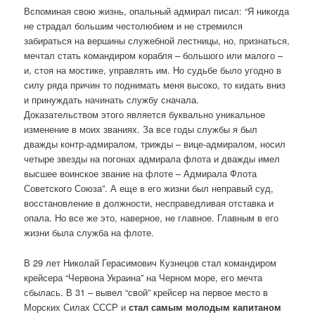
Вспоминая свою жизнь, опальный адмирал писал: “Я никогда
не страдал большим честолюбием и не стремился
забираться на вершины служебной лестницы, но, признаться,
мечтал стать командиром корабля – большого или малого –
и, стоя на мостике, управлять им. Но судьбе было угодно в
силу ряда причин то поднимать меня высоко, то кидать вниз
и принуждать начинать службу сначала.
Доказательством этого является буквально уникальное
изменение в моих званиях. За все годы службы я был
дважды контр-адмиралом, трижды – вице-адмиралом, носил
четыре звезды на погонах адмирала флота и дважды имел
высшее воинское звание на флоте – Адмирала Флота
Советского Союза”. А еще в его жизни был неправый суд,
восстановление в должности, несправедливая отставка и
опала. Но все же это, наверное, не главное. Главным в его
жизни была служба на флоте.
В 29 лет Николай Герасимович Кузнецов стал командиром
крейсера “Червона Украина” на Черном море, его мечта
сбылась. В 31 – вывел “свой” крейсер на первое место в
Морских Силах СССР и
стал самым молодым капитаном