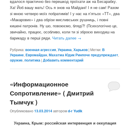
вдалося практично без перешкод проїхати аж на Бесарабку.
Ха! Йоб вашу мать! Ось я знов на Майдані! І я не сам! Разом
зі мною четверо моїх побратимів! І у нас на п’ятьох «ТТ», два
«Макарових» і два обрізи мисливських рушниць, і повні
кишені патронів. Ну шо, повоюємо, бляді?! (Психологічно це,
звичайно, працює, особливо, коли ти зі зброєю виходиш на
барикаду в перші ряди.
Читать далее
→
Рубрика:
военная агрессия
,
Украина
,
Харьков
|
Метки:
В
Украине
,
Евромайдан
,
Махатма Юдик Ринпоче предупреждает
,
оружие
,
политика
|
Добавить комментарий
«Информационное
Сопротивление» ( Дмитрий
Тымчук )
Опубликовано
13.03.2014
автором
d-r Yudik
Украина, Крым: российская интервенция и оккупация