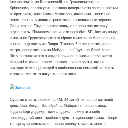
Інститутській, на Шовковичній, на Грушевського, на
Кріпосному спалахують з різною почерговістю запеклі бої: ми
їх бруківкою, коктейлями Молотова, палицями – вони нас
газом, світлошумовими гранатами і вогнепальною зброєю.
Сили нерівні. Півдня протистоянь, але вони нас потроху
відтісняють. Починаємо залишати парк біля ВР, Інститутську,
а потім по Грушевського: хто пірнає в метро на Арсенальній,
а хтось відходить до Лаври. Тікаємо. Частина з тих, що в
метро, повертається на Майдан, інші їдуть на Лівий берег.
Ще у вагонах дехто з людей починає знімати з себе жовто-
блакитні стрічки – сором і розпач – через чутки, що на
виходах зі станцій людей з національною символікою б’ють
тітушки і менти та пакують в автозаки.
Сідаємо в авто, новини на FM: 26 загиблих за сьогоднішній
день. Все, блядь, без зброї на Майдан не повернемось.
Година їзди додому, година вдома – скинути з себе
просмерділий одяг, прийняти душ – година їзди назад. Попри
те, що зупинили метро, і попри велику кількість ментів,