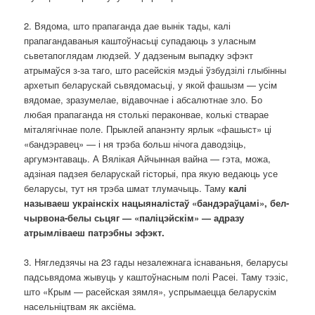
2. Вядома, што прапаганда дае вынік тады, калі
прапагандаваныя каштоўнасьці супадаюць з уласным
сьветапоглядам людзей. У дадзеным выпадку эфэкт
атрымаўся з-за таго, што расейскія мэдыі ўзбудзілі глыбінны
архетып беларускай сьвядомасьці, у якой фашызм — усім
вядомае, зразумелае, відавочнае і абсалютнае зло. Бо
любая прапаганда ня столькі пераконвае, колькі стварае
міталягічнае поле. Прыклей апанэнту ярлык «фашыст» ці
«бандэравец» — і ня трэба больш нічога даводзіць,
аргумэнтаваць. А Вялікая Айчынная вайна — гэта, можа,
адзіная падзея беларускай гісторыі, пра якую ведаюць усе
беларусы, тут ня трэба шмат тлумачыць. Таму
калі
называеш украінскіх нацыяналістаў «бандэраўцамі», бел-
чырвона-белы сьцяг — «паліцэйскім» — адразу
атрымліваеш патрэбны эфэкт.
3. Нягледзячы на 23 гады незалежнага існаваньня, беларусы
падсьвядома жывуць у каштоўнасным полі Расеі. Таму тэзіс,
што «Крым — расейская зямля», успрымаецца беларускім
насельніцтвам як аксіёма.