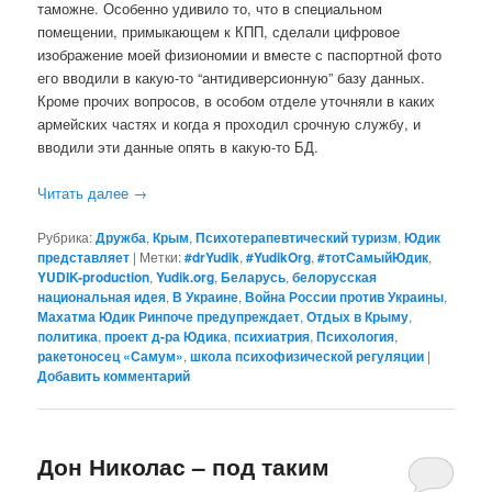
таможне. Особенно удивило то, что в специальном
помещении, примыкающем к КПП, сделали цифровое
изображение моей физиономии и вместе с паспортной фото
его вводили в какую-то “антидиверсионную” базу данных.
Кроме прочих вопросов, в особом отделе уточняли в каких
армейских частях и когда я проходил срочную службу, и
вводили эти данные опять в какую-то БД.
Читать далее
→
Рубрика:
Дружба
,
Крым
,
Психотерапевтический туризм
,
Юдик
представляет
|
Метки:
#‎drYudik
,
#YudikOrg
,
#тотСамыйЮдик
,
YUDIK-production
,
Yudik.org
,
Беларусь
,
белорусская
национальная идея
,
В Украине
,
Война России против Украины
,
Махатма Юдик Ринпоче предупреждает
,
Отдых в Крыму
,
политика
,
проект д-ра Юдика
,
психиатрия
,
Психология
,
ракетоносец «Самум»
,
школа психофизической регуляции
|
Добавить комментарий
Дон Николас – под таким