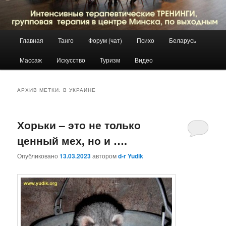
Главное
Главная
Танго
Форум (чат)
Психо
Беларусь
Перейти
Перейти
меню
Массаж
Искусство
Туризм
Видео
к
к
основному
дополнительному
АРХИВ МЕТКИ:
В УКРАИНЕ
содержимому
содержимому
Хорьки – это не только
ценный мех, но и ….
Опубликовано
13.03.2023
автором
d-r Yudik