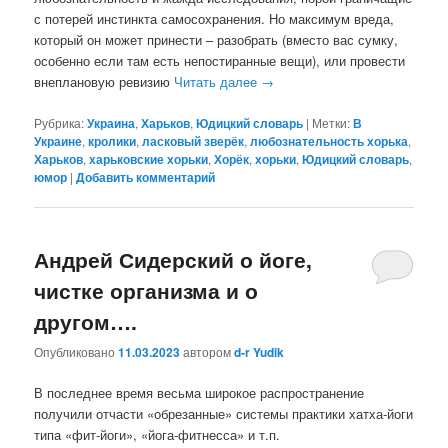
с потерей инстинкта самосохранения. Но максимум вреда,
который он может принести – разобрать (вместо вас сумку,
особенно если там есть непостиранные вещи), или провести
внеплановую ревизию
Читать далее
→
Рубрика:
Украина
,
Харьков
,
Юдицкий словарь
|
Метки:
В
Украине
,
кролики
,
ласковый зверёк
,
любознательность хорька
,
Харьков
,
харьковские хорьки
,
Хорёк
,
хорьки
,
Юдицкий словарь
,
юмор
|
Добавить комментарий
Андрей Сидерский о йоге,
чистке организма и о
другом….
Опубликовано
11.03.2023
автором
d-r Yudik
В последнее время весьма широкое распространение
получили отчасти «обрезанные» системы практики хатха-йоги
типа «фит-йоги», «йога-фитнесса» и т.п.