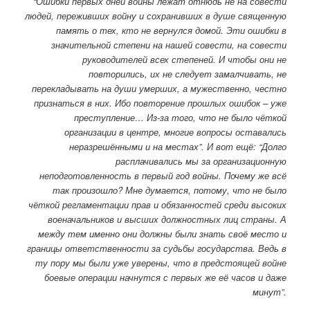
“Ошибки первых дней войны лежат отнюдь не на совести
людей, переживших войну и сохранивших в душе священную
память о тех, кто не вернулся домой. Эти ошибки в
значительной степени на нашей совести, на совести
руководителей всех степеней. И чтобы они не
повторились, их не следует замалчивать, не
перекладывать на души умерших, а мужественно, честно
признаться в них. Ибо повторение прошлых ошибок – уже
преступление… Из-за того, что не было чёткой
организации в центре, многие вопросы оставались
неразрешёнными и на местах”. И вот ещё: “Долго
расплачивались мы за организационную
неподготовленность в первый год войны. Почему же всё
так произошло? Мне думается, потому, что не было
чёткой регламентации прав и обязанностей среди высоких
военачальников и высших должностных лиц страны. А
между тем именно они должны были знать своё место и
границы ответственности за судьбы государства. Ведь в
ту пору мы были уже уверены, что в предстоящей войне
боевые операции начнутся с первых же её часов и даже
минут”.