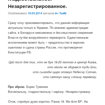
Незарегистрированное.
Опубликовано
18.03.2014
автором
d-r Yudik
Сразу хочу прокомментировать, что данная информация
актуальна только в Украине. По мнению администрации
сайта, в Беларуси невозможно и бессмысленно свержение
Власти путём вооружённого переворота. Единственным
исключением может быть – предательство в верхних
эшелонах и сдача страны России, что противоречит
Конституции РБ.
Цей пост для тих, хто не був 18-20 лютого в центрі Києва,
хто ніколи не збирався туди йти,
хто сьогодні щиро оплакує Небесну Сотню,
хто святкує нашу спільну перемогу.
Про зброю
. Борис Гуменюк
Вогнепальну, гладкоствольну і нарізну. Незареєстровану.
Отож, спробую дуже коротко: Ранок 18. Ми біля ВР. На