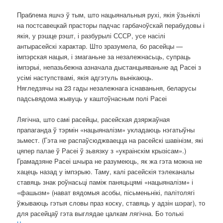
Праблема яшчэ ў тым, што нацыянальныя рухі, якія ўзьніклі
на постсавецкай прасторы падчас гарбачоўскай перабудовы і
якія, у рэшце рэшт, і разбурылі СССР, усе насілі
антырасейскі характар. Што зразумела, бо расейцы —
імпэрская нацыя, і змаганьне за незалежнасьць, супраць
імпэрыі, непазьбежна азначала дыстанцыяваньне ад Расеі з
усімі наступствамі, якія адгэтуль вынікаюць.
Нягледзячы на 23 гады незалежнага існаваньня, беларусы
падсьвядома жывуць у каштоўнасным полі Расеі
Лягічна, што самі расейцы, расейская дзяржаўная
прапаганда ў тэрмін «нацыяналізм» укладаюць нэгатыўны
зьмест. (Гэта не распаўсюджваецца на расейскі шавінізм, які
цяпер палае ў Расеі ў зьвязку з «украінскім крызісам».)
Грамадзяне Расеі шчыра не разумеюць, як жа гэта можна не
хацець назад у імпэрыю. Таму, калі расейскія тэлеканалы
ставяць знак роўнасьці паміж паняцьцямі «нацыяналізм» і
«фашызм» (нават вядомыя асобы, пісьменьнікі, палітолягі
ўжываюць гэтыя словы праз коску, ставяць у адзін шэраг), то
для расейцаў гэта выглядае цалкам лягічна. Бо толькі