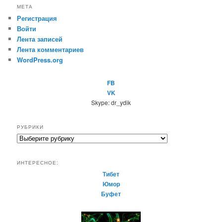
МЕТА
Регистрация
Войти
Лента записей
Лента комментариев
WordPress.org
FB
VK
Skype: dr_ydik
РУБРИКИ
Р
у
б
ИНТЕРЕСНОЕ:
р
Тибет
и
Юмор
к
Буфет
и