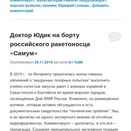
комментирует
Махатма Юдик Ринпоче предупреждает
морская рыбалка
,
хроники
,
Юдицкий словарь
|
Добавить
комментарий
Доктор Юдик на борту
российского ракетоносца
«Самум»
Опубликовано
28.11.2018
автором
d-r Yudik
В 2015 г. по Интернету прокатилась волна гневных
обличений о “неудачных позорных попытках” выполнить
учебно-холостые запуски ракет с военных кораблей в
Севастополе и Балтийске во время морских парадов,
посвящённых Дню ВМФ России. Возможно, на размещённых
роликах, которые активно обсуждаются и есть
документальные свидетельства “технических проблем”. Увы,
я не прочитал ни одного экспертного мнения об отснятых
видеофрагментах. Комментируют – дилетанты, и это всё –
пропаганда. Сохраняя принципиальную негативную позицию