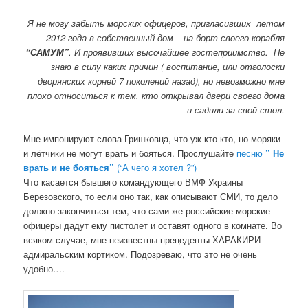
Я не могу забыть морских офицеров, пригласивших летом
2012 года в собственный дом – на борт своего корабля
“САМУМ”
. И проявивших высочайшее гостеприимство. Не
знаю в силу каких причин ( воспитание, или отголоски
дворянских корней 7 поколений назад), но невозможно мне
плохо относиться к тем, кто открывал двери своего дома
и садили за свой стол.
Мне импонируют слова Гришковца, что уж кто-кто, но моряки
и лётчики не могут врать и бояться. Прослушайте
песню
” Не
врать и не бояться”
(“А чего я хотел ?”)
Что касается бывшего командующего ВМФ Украины
Березовского, то если оно так, как описывают СМИ, то дело
должно закончиться тем, что сами же российские морские
офицеры дадут ему пистолет и оставят одного в комнате. Во
всяком случае, мне неизвестны прецеденты ХАРАКИРИ
адмиральским кортиком. Подозреваю, что это не очень
удобно….