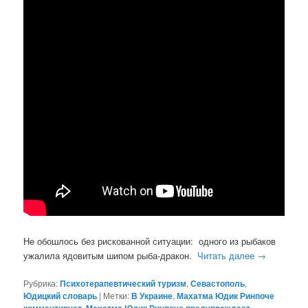
Не обошлось без рискованной ситуации: одного из рыбаков
ужалила ядовитым шипом рыба-дракон.
Читать далее
→
Рубрика:
Психотерапевтический туризм
,
Севастополь
,
Юдицкий словарь
|
Метки:
В Украине
,
Махатма Юдик Ринпоче
,
,