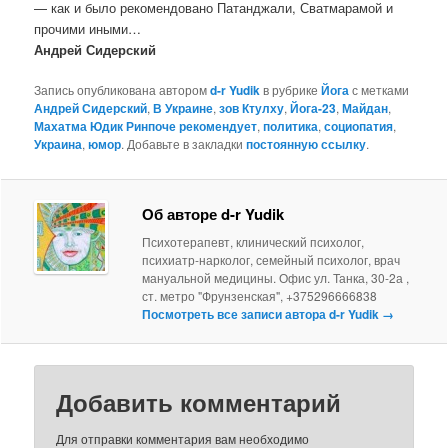
— как и было рекомендовано Патанджали, Сватмарамой и
прочими иными…
Андрей Сидерский
Запись опубликована автором
d-r Yudik
в рубрике
Йога
с метками
Андрей Сидерский
,
В Украине
,
зов Ктулху
,
Йога-23
,
Майдан
,
Махатма Юдик Ринпоче рекомендует
,
политика
,
социопатия
,
Украина
,
юмор
. Добавьте в закладки
постоянную ссылку
.
Об авторе d-r Yudik
Психотерапевт, клинический психолог,
психиатр-нарколог, семейный психолог, врач
мануальной медицины. Офис ул. Танка, 30-2а ,
ст. метро "Фрунзенская", +375296666838
Посмотреть все записи автора d-r Yudik
→
Добавить комментарий
Для отправки комментария вам необходимо