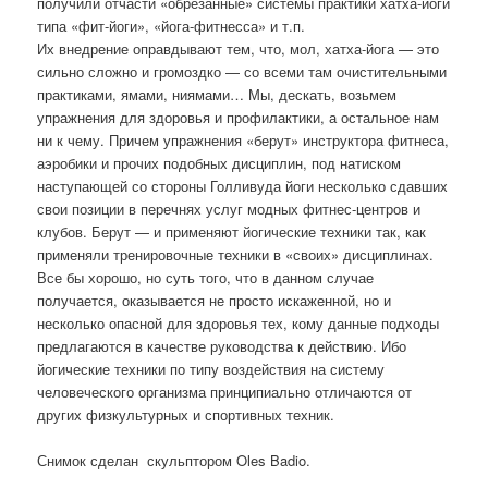
получили отчасти «обрезанные» системы практики хатха-йоги
типа «фит-йоги», «йога-фитнесса» и т.п.
Их внедрение оправдывают тем, что, мол, хатха-йога — это
сильно сложно и громоздко — со всеми там очистительными
практиками, ямами, ниямами… Мы, дескать, возьмем
упражнения для здоровья и профилактики, а остальное нам
ни к чему. Причем упражнения «берут» инструктора фитнеса,
аэробики и прочих подобных дисциплин, под натиском
наступающей со стороны Голливуда йоги несколько сдавших
свои позиции в перечнях услуг модных фитнес-центров и
клубов. Берут — и применяют йогические техники так, как
применяли тренировочные техники в «своих» дисциплинах.
Все бы хорошо, но суть того, что в данном случае
получается, оказывается не просто искаженной, но и
несколько опасной для здоровья тех, кому данные подходы
предлагаются в качестве руководства к действию. Ибо
йогические техники по типу воздействия на систему
человеческого организма принципиально отличаются от
других физкультурных и спортивных техник.
Снимок сделан скульптором Oles Badio.