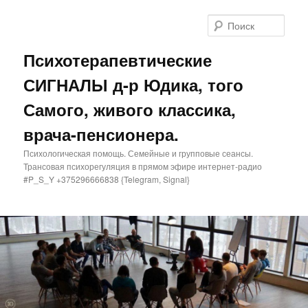
Поис
Психотерапевтические
СИГНАЛЫ д-р Юдика, того
Самого, живого классика,
врача-пенсионера.
Психологическая помощь. Семейные и групповые сеансы.
Трансовая психорегуляция в прямом эфире интернет-радио
#P_S_Y +375296666838 {Telegram, Signal}