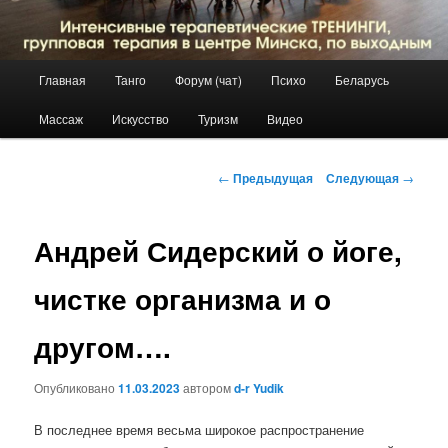
Главное
Главная
Танго
Форум (чат)
Психо
Беларусь
Перейти
меню
Массаж
Искусство
Туризм
Видео
к
основному
Навигация
←
Предыдущая
Следующая
→
по
содержимому
записям
Андрей Сидерский о йоге,
чистке организма и о
другом….
Опубликовано
11.03.2023
автором
d-r Yudik
В последнее время весьма широкое распространение