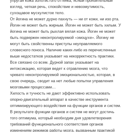
упругая кожа золотистого оттенка, ясный пронзительный
взгляд, четкая речь, спокойствие и невозмутимость,
сухощавое мускулистое тело.
От йогина не может дурно пахнуть — ни от кожи, ни изо рта.
Йогин не может быть жирным. Йогин не может быть хилым. У
йогина не может быть рыхлая вялая кожа. Йогин не может
быть подвержен неконтролируемой «эмоцухе». Йогину не
могут быть свойственны приступы неуправляемого
словесного поноса. Наличие каких-либо из перечисленных
выше недостатков указывает на некорректность практики.
Все связано со всем. Дурной запах указывает на
интоксикацию, которая ведет к отравлению мозга, что
чревато неконтролируемой эмоциональностью, которая, в
свою очередь, сводит на нет любые попытки управления
мозговыми процессами…
Хилость и тучность не дают эффективно использовать
опорно-двигательный аппарат в качестве инструмента
оптимизирующего воздействия на функции органов и систем.
В результате функции органов и систем не могут достичь
того оптимума, который необходим дня удовлетворения
требований функционального соответствия органов
изменениям режимов работы мозга, вызванным практикой