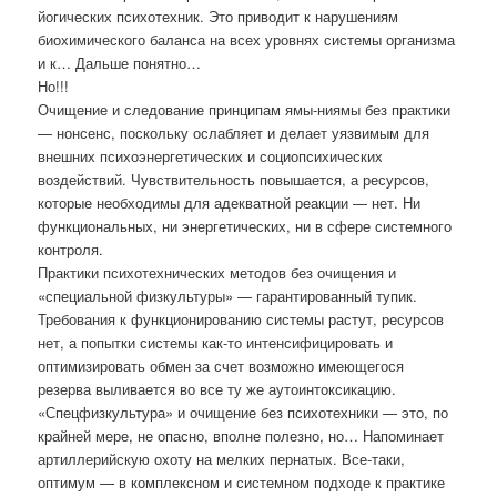
йогических психотехник. Это приводит к нарушениям
биохимического баланса на всех уровнях системы организма
и к… Дальше понятно…
Но!!!
Очищение и следование принципам ямы-ниямы без практики
— нонсенс, поскольку ослабляет и делает уязвимым для
внешних психоэнергетических и социопсихических
воздействий. Чувствительность повышается, а ресурсов,
которые необходимы для адекватной реакции — нет. Ни
функциональных, ни энергетических, ни в сфере системного
контроля.
Практики психотехнических методов без очищения и
«специальной физкультуры» — гарантированный тупик.
Требования к функционированию системы растут, ресурсов
нет, а попытки системы как-то интенсифицировать и
оптимизировать обмен за счет возможно имеющегося
резерва выливается во все ту же аутоинтоксикацию.
«Спецфизкультура» и очищение без психотехники — это, по
крайней мере, не опасно, вполне полезно, но… Напоминает
артиллерийскую охоту на мелких пернатых. Все-таки,
оптимум — в комплексном и системном подходе к практике