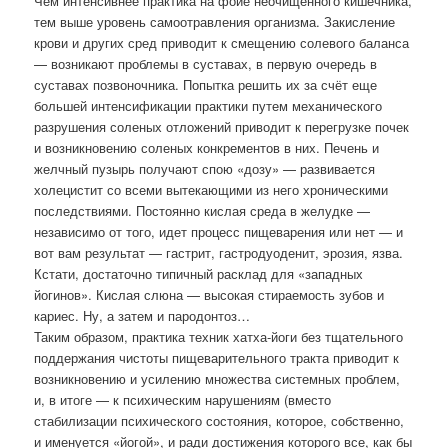
Чем интенсивнее практика на фойе неочищенного кишечника,
тем выше уровень самоотравления организма. Закисление
крови и других сред приводит к смещению солевого баланса
— возникают проблемы в суставах, в первую очередь в
суставах позвоночника. Попытка решить их за счёт еще
большей интенсификации практики путем механического
разрушения соленых отложений приводит к перегрузке почек
и возникновению соленых конкрементов в них. Печень и
желчный пузырь получают спою «дозу» — развивается
холецистит со всеми вытекающими из него хроническими
последствиями. Постоянно кислая среда в желудке —
независимо от того, идет процесс пищеварения или нет — и
вот вам результат — гастрит, гастродуоденит, эрозия, язва.
Кстати, достаточно типичный расклад для «западных
йогинов». Кислая слюна — высокая стираемость зубов и
кариес. Ну, а затем и пародонтоз…
Таким образом, практика техник хатха-йоги без тщательного
поддержания чистоты пищеварительного тракта приводит к
возникновению и усилению множества системных проблем,
и, в итоге — к психическим нарушениям (вместо
стабилизации психического состояния, которое, собственно,
и именуется «йогой», и ради достижения которого все, как бы