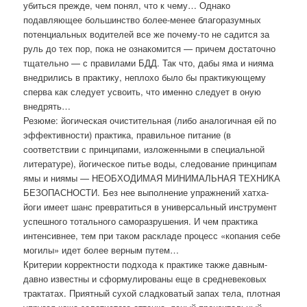
убиться прежде, чем понял, что к чему… Однако
подавляющее большинство более-менее благоразумных
потенциальных водителей все же почему-то не садится за
руль до тех пор, пока не ознакомится — причем достаточно
тщательно — с правилами БДД. Так что, дабы яма и нияма
внедрились в практику, неплохо было бы практикующему
сперва как следует усвоить, что именно следует в оную
внедрять…
Резюме: йогическая очистительная (либо аналогичная ей по
эффективности) практика, правильное питание (в
соответствии с принципами, изложенными в специальной
литературе), йогическое питье воды, следование принципам
ямы и ниямы — НЕОБХОДИМАЯ МИНИМАЛЬНАЯ ТЕХНИКА
БЕЗОПАСНОСТИ. Без нее выполнение упражнений хатха-
йоги имеет шанс превратиться в универсальный инструмент
успешного тотального саморазрушения. И чем практика
интенсивнее, тем при таком раскладе процесс «копания себе
могилы» идет более верным путем…
Критерии корректности подхода к практике также давным-
давно известны и сформулированы еще в средневековых
трактатах. Приятный сухой сладковатый запах тела, плотная