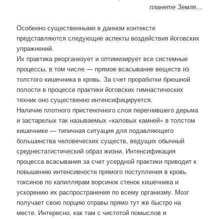
планете Земля…
Особенно существенными в данном контексте
представляются следующие аспекты воздействия йоговских
упражнений.
Их практика реорганизует и оптимизирует все системные
процессы, в том числе — прямое всасывание веществ из
толстого кишечника в кровь. За счет проработки брюшной
полости в процессе практики йоговских гимнастических
техник оно существенно интенсифицируется.
Наличие плотного пристеночного слоя перегнившего дерьма
и застарелых так называемых «каловых камней» в толстом
кишечнике — типичная ситуация для подавляющего
большинства человеческих существ, ведущих обычный
среднестатистический образ жизни. Интенсификация
процесса всасывания за счет усердной практики приводит к
повышению интенсивности прямого поступления в кровь
токсинов по капиллярам ворсинок стенок кишечника и
ускорению их распространения по всему организму. Мозг
получает свою порцию отравы прямо тут же быстро на
месте. Интересно, как там с чистотой помыслов и