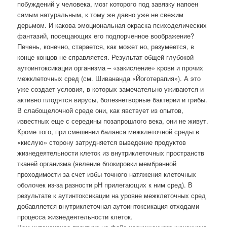
побуждений у человека, мозг которого под завязку напоен
самым натуральным, к тому же давно уже не свежим
дерьмом. И какова эмоциональная окраска психоделических
фантазий, посещающих его подпорченное воображение?
Печень, конечно, старается, как может но, разумеется, в
конце концов не справляется. Результат общей глубокой
аутоинтоксикации организма – «закисление» крови и прочих
межклеточных сред (см. Шивананда «Йоготерапия»). А это
уже создает условия, в которых замечательно уживаются и
активно плодятся вирусы, болезнетворные бактерии и грибы.
В слабощелочной среде они, как явствует из опытов,
известных еще с середины позапрошлого века, они не живут.
Кроме того, при смешении баланса межклеточной среды в
«кислую» сторону затрудняется выведение продуктов
жизнедеятельности клеток из внутриклеточных пространств
тканей организма (явление блокировки мембранной
проходимости за счет избы точного натяжения клеточных
оболочек из-за разности pH прилегающих к ним сред). В
результате к аутинтоксикации на уровне межклеточных сред
добавляется внутриклеточная аутоинтоксикация отходами
процесса жизнедеятельности клеток.