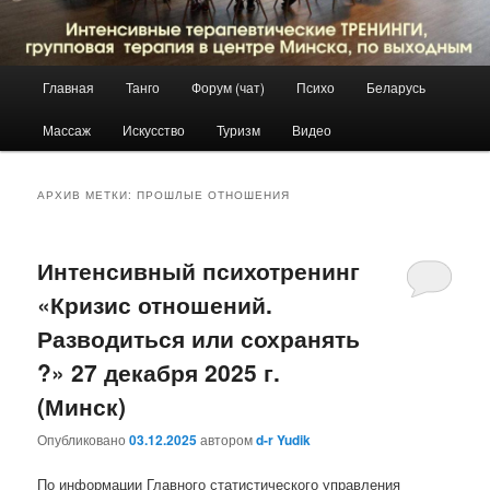
Главное
Главная
Танго
Форум (чат)
Психо
Беларусь
Перейти
Перейти
меню
Массаж
Искусство
Туризм
Видео
к
к
основному
дополнительному
АРХИВ МЕТКИ:
ПРОШЛЫЕ ОТНОШЕНИЯ
содержимому
содержимому
Интенсивный психотренинг
«Кризис отношений.
Разводиться или сохранять
?» 27 декабря 2025 г.
(Минск)
Опубликовано
03.12.2025
автором
d-r Yudik
По информации Главного статистического управления