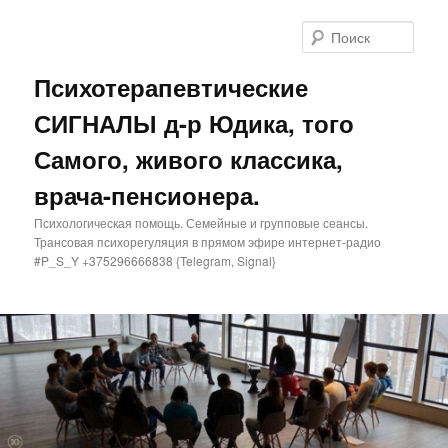
Поис
Психотерапевтические
СИГНАЛЫ д-р Юдика, того
Самого, живого классика,
врача-пенсионера.
Психологическая помощь. Семейные и групповые сеансы.
Трансовая психорегуляция в прямом эфире интернет-радио
#P_S_Y +375296666838 {Telegram, Signal}