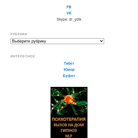
FB
VK
Skype: dr_ydik
РУБРИКИ
Р
у
б
ИНТЕРЕСНОЕ:
р
Тибет
и
Юмор
к
Буфет
и