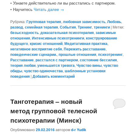
• Узнаете действительно ли вы расстались с партнером.
• Научитесь
Читать далее
→
Рубрика:
Групповая терапия
,
любовная зависимость
,
Любовь
,
развод
,
семейная терапия
,
События
,
Тренинг
,
тренинги
|
Метки:
безысходность
,
доказательная психотерапия
,
зависимые
отношения
,
Интенсивные психотренинги
,
конструирование
будущего
,
кризис отношений
,
Медитативная практика
,
негативное восприятие себя
,
Пережить расставание
,
поведенческие сценарии.
,
прошлые отношения
,
психотренинг
,
Расставание
,
расстался с партнером
,
состояние бессилия
,
теория любви
,
уменьшится тревога
,
Чувство вины
,
чувство
обиды
,
чувство одиночества
,
шаблонные установки
поведения
|
Добавить комментарий
Танготерапия – новый
метод групповой телесной
психотерапии (Минск)
Опубликовано
29.02.2016
автором
d-r Yudik