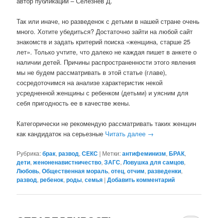
автор публикации – Селезнев Д.
Так или иначе, но разведенок с детьми в нашей стране очень
много. Хотите убедиться? Достаточно зайти на любой сайт
знакомств и задать критерий поиска «женщина, старше 25
лет». Только учтите, что далеко не каждая пишет в анкете о
наличии детей. Причины распространенности этого явления
мы не будем рассматривать в этой статье (главе),
сосредоточимся на анализе характеристик некой
усредненной женщины с ребенком (детьми) и уясним для
себя пригодность ее в качестве жены.
Категорически не рекомендую рассматривать таких женщин
как кандидаток на серьезные
Читать далее
→
Рубрика:
брак
,
развод
,
СЕКС
|
Метки:
антифеминизм
,
БРАК
,
дети
,
женоненавистничество
,
ЗАГС
,
Ловушка для самцов
,
Любовь
,
Общественная мораль
,
отец
,
отчим
,
разведенки
,
развод
,
ребенок
,
роды
,
семья
|
Добавить комментарий