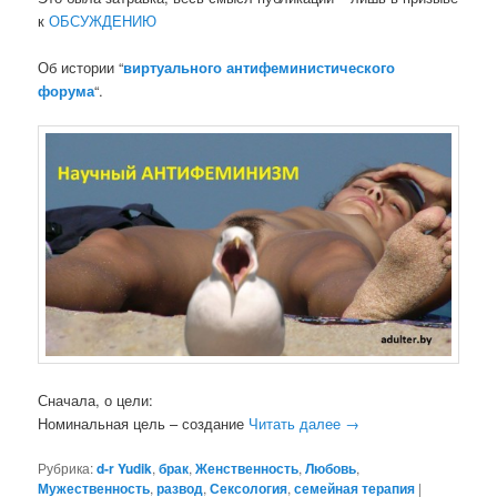
к
ОБСУЖДЕНИЮ
Об истории “
виртуального антифеминистического
форума
“.
Сначала, о цели:
Номинальная цель – создание
Читать далее
→
Рубрика:
d-r Yudik
,
брак
,
Женственность
,
Любовь
,
Мужественность
,
развод
,
Сексология
,
семейная терапия
|