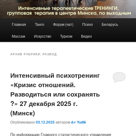
Главное
Главная
Танго
Форум (чат)
Психо
Беларусь
Перейти
Перейти
меню
Массаж
Искусство
Туризм
Видео
к
к
основному
дополнительному
АРХИВ РУБРИКИ:
РАЗВОД
содержимому
содержимому
Интенсивный психотренинг
«Кризис отношений.
Разводиться или сохранять
?» 27 декабря 2025 г.
(Минск)
Опубликовано
03.12.2025
автором
d-r Yudik
По информации Главного статистического управления