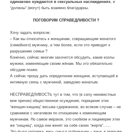
одинаково нуждаются в сексуальных наслаждениях
, и
“должны” (могут) быть взаимно благодарны.
ПОГОВОРИМ СПРАВЕДЛИВОСТИ ?
Хочу задать вопросик:
– Как вы относитесь к женщинам, совращающим женатого
(семейного) мужчину, а тем более, если это приводит к
разрушению семьи ?
Конечно, сейчас многим захочется обсудить, какие козлы
мужики, изменяющие своим жёнам. Мы это обязательно
обсудим позже.
А сейчас прошу дать определение женщине, вступающей в
интимную связь с мужчиной, заведомо женатым.
НЕСПРАВЕДЛИВОСТЬ тут в том, что (в силу неизвестных
мне причин) общественное осуждение, порицание этих
“женщин-хищниц” весьма сдержанное, во всяком случае – не
сравнимое с негативом по отношению к изменяющим
мужчинам. Но самое мерзкое, это снобизм и лицемерие этих
же “хищниц”, когда они женят на себе своих “жертв”……
Это была затравка, весь смысл публикации – лишь в призыве