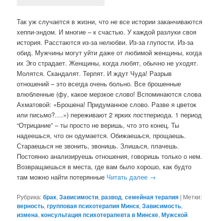
Так уж случается в жизни, что не все истории заканчиваются
хеппи-эндом. И многие – к счастью. У каждой разлуки своя
история. Расстаются из-за нелюбви. Из-за глупости. Из-за
обид. Мужчины могут уйти даже от любимой женщины, когда
их Эго страдает. Женщины, когда любят, обычно не уходят.
Молятся. Скандалят. Терпят. И ждут Чуда! Разрыв
отношений – это всегда очень больно. Все брошенные
влюбленные (фу, какое мерзкое слово! Вспоминаются слова
Ахматовой: «Брошена! Придуманное слово. Разве я цветок
или письмо?….») переживают 2 ярких постпериода. 1 период
“Отрицание” – ты просто не веришь, что это конец. Ты
надеешься, что он одумается. Обижаешься, прощаешь.
Стараешься не звонить, звонишь. Злишься, плачешь.
Постоянно анализируешь отношения, говоришь только о нем.
Возвращаешься в места, где вам было хорошо, как будто
там можно найти потерянные
Читать далее
→
Рубрика:
брак
,
Зависимости
,
развод
,
семейная терапия
|
Метки:
верность
,
групповая психотерапия Минск
,
Зависимость
,
измена
,
консультация психотерапевта в Минске
,
Мужской