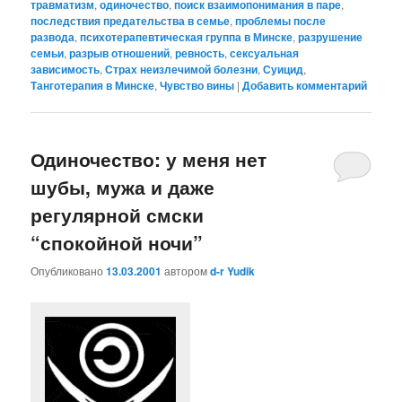
травматизм
,
одиночество
,
поиск взаимопонимания в паре
,
последствия предательства в семье
,
проблемы после
развода
,
психотерапевтическая группа в Минске
,
разрушение
семьи
,
разрыв отношений
,
ревность
,
сексуальная
зависимость
,
Страх неизлечимой болезни
,
Суицид
,
Танготерапия в Минске
,
Чувство вины
|
Добавить комментарий
Одиночество: у меня нет
шубы, мужа и даже
регулярной смски
“спокойной ночи”
Опубликовано
13.03.2001
автором
d-r Yudik