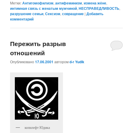
Метки:
Антигомофилизм
,
антифеминизм
,
измена жёне
,
интимная связь с женатым мужчиной
,
НЕСПРАВЕДЛИВОСТЬ
,
разрушение семьи
,
Сексизм
,
совращение
|
Добавить
комментарий
Пережить разрыв
отношений
Опубликовано
17.06.2001
автором
d-r Yudik
копилефт Юдика