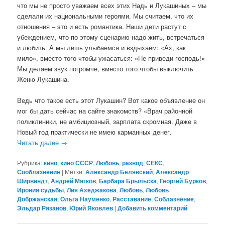
что мы не просто уважаем всех этих Надь и Лукашиных – мы
сделали их национальными героями. Мы считаем, что их
отношения – это и есть романтика. Наши дети растут с
убеждением, что по этому сценарию надо жить, встречаться
и любить. А мы лишь улыбаемся и вздыхаем: «Ах, как
мило», вместо того чтобы ужасаться: «Не приведи господь!»
Мы делаем звук погромче, вместо того чтобы выключить
Женю Лукашина.
Ведь что такое есть этот Лукашин? Вот какое объявление он
мог бы дать сейчас на сайте знакомств? «Врач районной
поликлиники, не амбициозный, зарплата скромная. Даже в
Новый год практически не имею карманных денег.
Читать далее
→
Рубрика:
кино
,
кино СССР
,
Любовь
,
развод
,
СЕКС
,
Сооблазнение
|
Метки:
Александр Белявский
,
Александр
Ширвиндт
,
Андрей Мягков
,
Барбара Брыльска
,
Георгий Бурков
,
Ирония судьбы
,
Лия Ахеджакова
,
Любовь
,
Любовь
Добржанская
,
Ольга Науменко
,
Расставание
,
Соблазнение
,
Эльдар Рязанов
,
Юрий Яковлев
|
Добавить комментарий