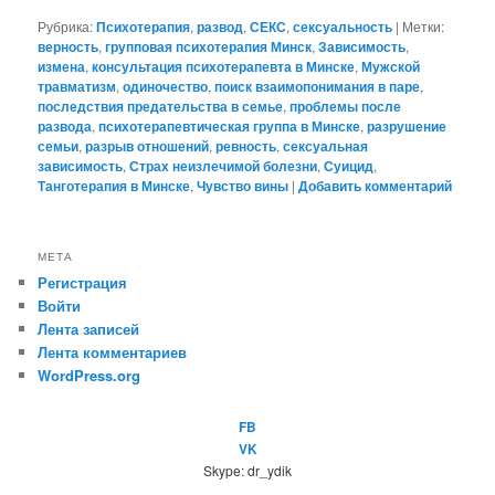
Рубрика:
Психотерапия
,
развод
,
СЕКС
,
сексуальность
|
Метки:
верность
,
групповая психотерапия Минск
,
Зависимость
,
измена
,
консультация психотерапевта в Минске
,
Мужской
травматизм
,
одиночество
,
поиск взаимопонимания в паре
,
последствия предательства в семье
,
проблемы после
развода
,
психотерапевтическая группа в Минске
,
разрушение
семьи
,
разрыв отношений
,
ревность
,
сексуальная
зависимость
,
Страх неизлечимой болезни
,
Суицид
,
Танготерапия в Минске
,
Чувство вины
|
Добавить комментарий
МЕТА
Регистрация
Войти
Лента записей
Лента комментариев
WordPress.org
FB
VK
Skype: dr_ydik