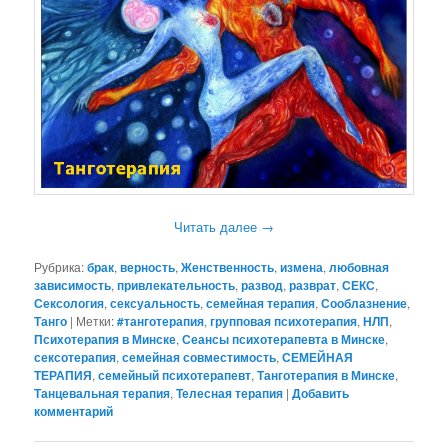
Читать далее
→
Рубрика:
брак
,
верность
,
Женственность
,
измена
,
любовная
зависимость
,
привлекательность
,
развод
,
разврат
,
СЕКС
,
Сексология
,
сексуальность
,
семейная терапия
,
Сооблазнение
,
Танго
|
Метки:
#танготерапия
,
групповая психотерапия
,
НЛП
,
Психотерапия в Минске
,
Сеансы психотерапевта в Минске
,
сексотерапия
,
семейная совместимость
,
СЕМЕЙНАЯ
ТЕРАПИЯ
,
семейный психотерапевт
,
Танготерапия в Минске
,
Танцевальная терапия
,
Телесная терапия
|
Добавить
комментарий