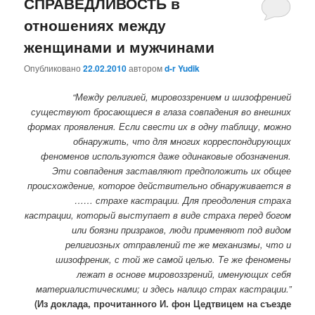
СПРАВЕДЛИВОСТЬ в
отношениях между
женщинами и мужчинами
Опубликовано
22.02.2010
автором
d-r Yudik
“Между религией, мировоззрением и шизофренией
существуют бросающиеся в глаза совпадения во внешних
формах проявления. Если свести их в одну таблицу, можно
обнаружить, что для многих корреспондирующих
феноменов используются даже одинаковые обозначения.
Эти совпадения заставляют предположить их общее
происхождение, которое действительно обнаруживается в
…… страхе кастрации. Для преодоления страха
кастрации, который выступает в виде страха перед богом
или боязни призраков, люди применяют под видом
религиозных отправлений те же механизмы, что и
шизофреник, с той же самой целью. Те же феномены
лежат в основе мировоззрений, именующих себя
материалистическими; и здесь налицо страх кастрации.”
(Из доклада, прочитанного И. фон Цедтвицем на съезде