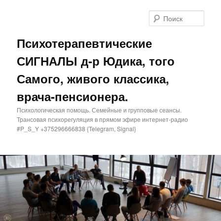
Поис
Психотерапевтические
СИГНАЛЫ д-р Юдика, того
Самого, живого классика,
врача-пенсионера.
Психологическая помощь. Семейные и групповые сеансы.
Трансовая психорегуляция в прямом эфире интернет-радио
#P_S_Y +375296666838 {Telegram, Signal}