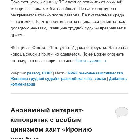
Пока есть муж, женщину ТС сложнее отличить от обычной
женщины — она как бы в анабиозе. По-настоящему она
раскрывается только после развода. Ее питательная среда
— трагедия. То, что нормальная женщина воспринимает как
досадную неувязку, женщина трудной судьбы превращает в
драму.
Женщина ТС может быть умна. И даже остроумна. Часто она
хороша собой и прилично одевается. Но ее можно опознать
по тому, что она говорит только о
Читать далее
→
Рубрика:
развод
,
СЕКС
|
Метки:
БРАК
,
женоненавистничество
,
Женщина трудной судьбы
,
разведёнка
,
секс
,
семья
|
Добавить
комментарий
Анонимный интернет-
кинокритик с особым
цинизмом хаит «Иронию
судьбы»