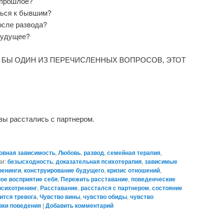
 прошлое?
ться к бывшим?
осле развода?
будущее?
 БЫ ОДИН ИЗ ПЕРЕЧИСЛЕННЫХ ВОПРОСОВ, ЭТОТ
 вы расстались с партнером.
овная зависимость
,
Любовь
,
развод
,
семейная терапия
,
и:
безысходность
,
доказательная психотерапия
,
зависимые
ренинги
,
конструирование будущего
,
кризис отношений
,
ное восприятие себя
,
Пережить расставание
,
поведенческие
психотренинг
,
Расставание
,
расстался с партнером
,
состояние
тся тревога
,
Чувство вины
,
чувство обиды
,
чувство
вки поведения
|
Добавить комментарий