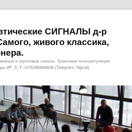
втические СИГНАЛЫ д-р
Самого, живого классика,
нера.
мейные и групповые сеансы. Трансовая психорегуляция
ио #P_S_Y +375296666838 {Telegram, Signal}