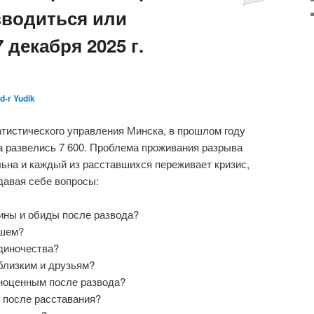
зводиться или
 декабря 2025 г.
d-r Yudik
тистического управления Минска, в прошлом году
 а развелись 7 600. Проблема проживания разрыва
ьна и каждый из расставшихся переживает кризис,
адавая себе вопросы:
вины и обиды после развода?
вшем?
одиночества?
 близким и друзьям?
лноценным после развода?
 после расставания?