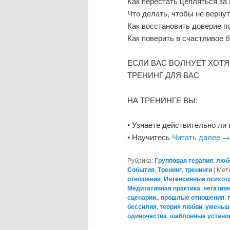
Как перестать цепляться за
Что делать, чтобы не верну
Как восстановить доверие п
Как поверить в счастливое 
ЕСЛИ ВАС ВОЛНУЕТ ХОТЯ
ТРЕНИНГ ДЛЯ ВАС
НА ТРЕНИНГЕ ВЫ:
• Узнаете действительно ли
• Научитесь
Читать далее
→
Рубрика:
Групповая терапия
,
люб
События
,
Тренинг
,
тренинги
|
Метк
отношения
,
Интенсивные психот
Медитативная практика
,
негатив
сценарии.
,
прошлые отношения
,
бессилия
,
теория любви
,
уменьши
одиночества
,
шаблонные устано