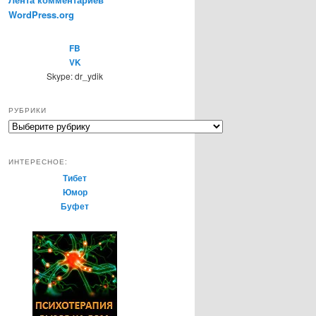
WordPress.org
FB
VK
Skype: dr_ydik
РУБРИКИ
Р
у
б
ИНТЕРЕСНОЕ:
р
Тибет
и
Юмор
к
Буфет
и