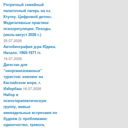
Ретритный семейный
палаточный лагерь на оз.
Ктулху. Цифровой детокс.
Медитативные практики
психорегуляции. Походы.
(июль-август 2026 г.)
25.07.2026
Автобиография д-ра Юдика.
Начало. 1965-1971 гг.
16.07.2026
Дагестан для
“неорганизованных”
туристов: кемпинг на
Каспийском море. г.
Избербаш
16.07.2026
Набор в
психотерапевтическую
группу, живые
еженедельные встречами по
будням (с проблемами:
одиночество, тревога,