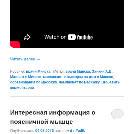
Читать далее
→
Рубрика:
врачи Минска
|
Метки:
врачи Минска
,
Зайкин А.В.
,
Массаж в Минске
,
массажист с выездом на дом в Минске
,
соревнования по массажу
,
чемпионат по массажу
|
Добавить
комментарий
Интересная информация о
поясничной мышце
Опубликовано
04.08.2015
автором
d-r Yudik