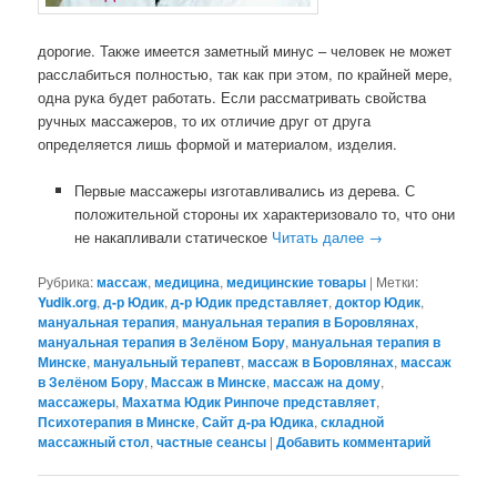
дорогие. Также имеется заметный минус – человек не может
расслабиться полностью, так как при этом, по крайней мере,
одна рука будет работать. Если рассматривать свойства
ручных массажеров, то их отличие друг от друга
определяется лишь формой и материалом, изделия.
Первые массажеры изготавливались из дерева. С
положительной стороны их характеризовало то, что они
не накапливали статическое
Читать далее
→
Рубрика:
массаж
,
медицина
,
медицинские товары
|
Метки:
Yudik.org
,
д-р Юдик
,
д-р Юдик представляет
,
доктор Юдик
,
мануальная терапия
,
мануальная терапия в Боровлянах
,
мануальная терапия в Зелёном Бору
,
мануальная терапия в
Минске
,
мануальный терапевт
,
массаж в Боровлянах
,
массаж
в Зелёном Бору
,
Массаж в Минске
,
массаж на дому
,
массажеры
,
Махатма Юдик Ринпоче представляет
,
Психотерапия в Минске
,
Сайт д-ра Юдика
,
складной
массажный стол
,
частные сеансы
|
Добавить комментарий