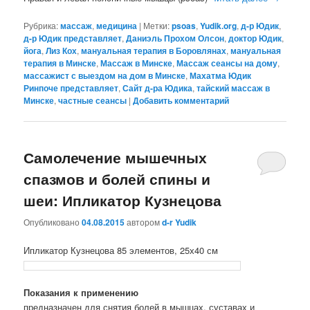
Рубрика:
массаж
,
медицина
|
Метки:
psoas
,
Yudik.org
,
д-р Юдик
,
д-р Юдик представляет
,
Даниэль Прохом Олсон
,
доктор Юдик
,
йога
,
Лиз Кох
,
мануальная терапия в Боровлянах
,
мануальная
терапия в Минске
,
Массаж в Минске
,
Массаж сеансы на дому
,
массажист с выездом на дом в Минске
,
Махатма Юдик
Ринпоче представляет
,
Сайт д-ра Юдика
,
тайский массаж в
Минске
,
частные сеансы
|
Добавить комментарий
Самолечение мышечных
спазмов и болей спины и
шеи: Ипликатор Кузнецова
Опубликовано
04.08.2015
автором
d-r Yudik
Ипликатор Кузнецова 85 элементов, 25х40 см
Показания к применению
предназначен для снятия болей в мышцах, суставах и