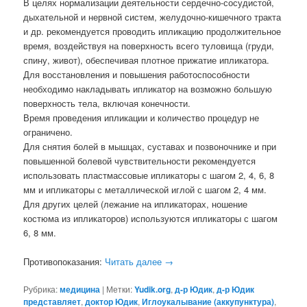
В целях нормализации деятельности сердечно-сосудистой,
дыхательной и нервной систем, желудочно-кишечного тракта
и др. рекомендуется проводить ипликацию продолжительное
время, воздействуя на поверхность всего туловища (груди,
спину, живот), обеспечивая плотное прижатие ипликатора.
Для восстановления и повышения работоспособности
необходимо накладывать ипликатор на возможно большую
поверхность тела, включая конечности.
Время проведения ипликации и количество процедур не
ограничено.
Для снятия болей в мышцах, суставах и позвоночнике и при
повышенной болевой чувствительности рекомендуется
использовать пластмассовые ипликаторы с шагом 2, 4, 6, 8
мм и ипликаторы с металлической иглой с шагом 2, 4 мм.
Для других целей (лежание на ипликаторах, ношение
костюма из ипликаторов) используются ипликаторы с шагом
6, 8 мм.
Противопоказания:
Читать далее
→
Рубрика:
медицина
|
Метки:
Yudik.org
,
д-р Юдик
,
д-р Юдик
представляет
,
доктор Юдик
,
Иглоукалывание (аккупунктура)
,