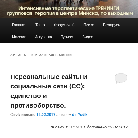
Главное
Главная
Танго
Форум (чат)
Психо
Беларусь
Перейти
Перейти
меню
Массаж
Искусство
Туризм
Видео
к
к
основному
дополнительному
АРХИВ МЕТКИ:
МАССАЖ В МИНСКЕ
содержимому
содержимому
Персональные сайты и
социальные сети (СС):
единство и
противоборство.
Опубликовано
12.02.2017
автором
d-r Yudik
писано 13.11.2013, дополнено 12.02.2017