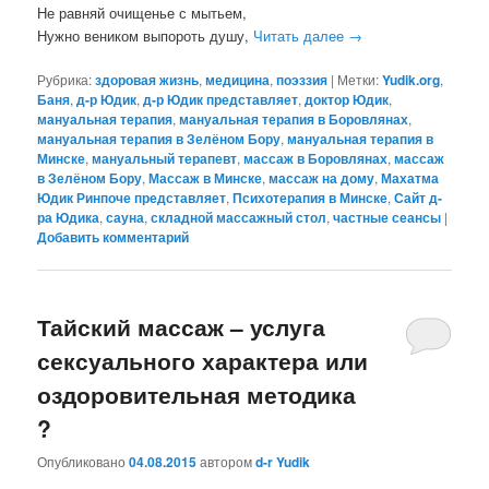
Не равняй очищенье с мытьем,
Нужно веником выпороть душу,
Читать далее
→
Рубрика:
здоровая жизнь
,
медицина
,
поэззия
|
Метки:
Yudik.org
,
Баня
,
д-р Юдик
,
д-р Юдик представляет
,
доктор Юдик
,
мануальная терапия
,
мануальная терапия в Боровлянах
,
мануальная терапия в Зелёном Бору
,
мануальная терапия в
Минске
,
мануальный терапевт
,
массаж в Боровлянах
,
массаж
в Зелёном Бору
,
Массаж в Минске
,
массаж на дому
,
Махатма
Юдик Ринпоче представляет
,
Психотерапия в Минске
,
Сайт д-
ра Юдика
,
сауна
,
складной массажный стол
,
частные сеансы
|
Добавить комментарий
Тайский массаж – услуга
сексуального характера или
оздоровительная методика
?
Опубликовано
04.08.2015
автором
d-r Yudik