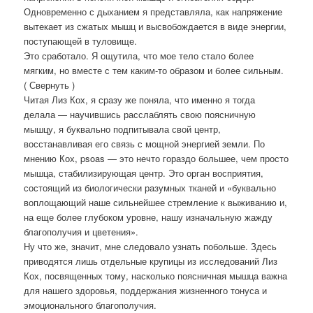
Одновременно с дыханием я представляла, как напряжение
вытекает из сжатых мышц и высвобождается в виде энергии,
поступающей в туловище.
Это сработало. Я ощутила, что мое тело стало более
мягким, но вместе с тем каким-то образом и более сильным.
( Свернуть )
Читая Лиз Кох, я сразу же поняла, что именно я тогда
делала — научившись расслаблять свою поясничную
мышцу, я буквально подпитывала свой центр,
восстанавливая его связь с мощной энергией земли. По
мнению Кох, psoas — это нечто гораздо большее, чем просто
мышца, стабилизирующая центр. Это орган восприятия,
состоящий из биологически разумных тканей и «буквально
воплощающий наше сильнейшее стремление к выживанию и,
на еще более глубоком уровне, нашу изначальную жажду
благополучия и цветения».
Ну что же, значит, мне следовало узнать побольше. Здесь
приводятся лишь отдельные крупицы из исследований Лиз
Кох, посвященных тому, насколько поясничная мышца важна
для нашего здоровья, поддержания жизненного тонуса и
эмоционального благополучия.