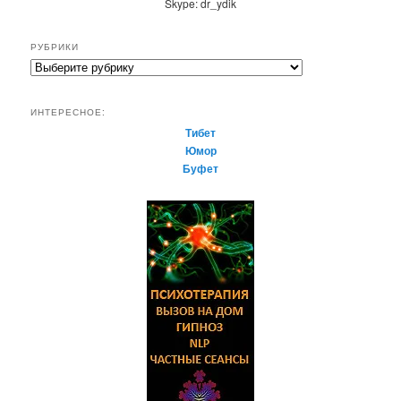
Skype: dr_ydik
РУБРИКИ
Р
у
б
ИНТЕРЕСНОЕ:
р
Тибет
и
Юмор
к
Буфет
и