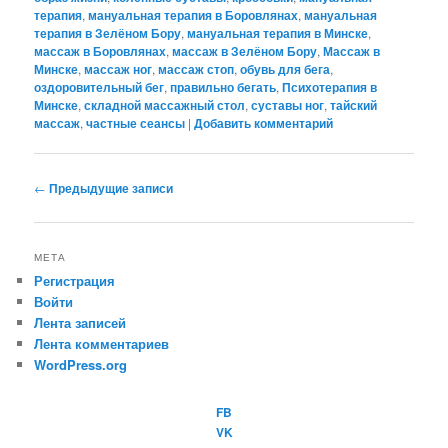
терапия
,
мануальная терапия в Боровлянах
,
мануальная
терапия в Зелёном Бору
,
мануальная терапия в Минске
,
массаж в Боровлянах
,
массаж в Зелёном Бору
,
Массаж в
Минске
,
массаж ног
,
массаж стоп
,
обувь для бега
,
оздоровительный бег
,
правильно бегать
,
Психотерапия в
Минске
,
складной массажный стол
,
суставы ног
,
тайский
массаж
,
частные сеансы
|
Добавить комментарий
Навигация
←
Предыдущие записи
по
записям
МЕТА
Регистрация
Войти
Лента записей
Лента комментариев
WordPress.org
FB
VK