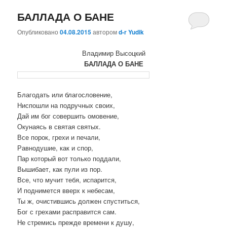
БАЛЛАДА О БАНЕ
Опубликовано
04.08.2015
автором
d-r Yudik
Владимир Высоцкий
БАЛЛАДА О БАНЕ
Благодать или благословение,
Ниспошли на подручных своих,
Дай им бог совершить омовение,
Окунаясь в святая святых.
Все порок, грехи и печали,
Равнодушие, как и спор,
Пар который вот только поддали,
Вышибает, как пули из пор.
Все, что мучит тебя, испарится,
И поднимется вверх к небесам,
Ты ж, очистившись должен спуститься,
Бог с грехами расправится сам.
Не стремись прежде времени к душу,