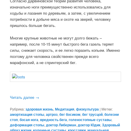
Согласно Дарвиновской теории развития человека,
изначально ноги преимущественно использовались для
ходьбы и лазания по деревьям, а затем, с увеличением
потребности в добыче мяса и охоте на зверей, человеку
пришлось больше бегать.
Многие крупные животные не могут долго бежать –
например, после 10-15 минут быстрого бега газель теряет
силы, снижает скорость, и ее легко поразить копьем. Именно
поэтому для человека свойственен прежде всего
марафонский, а не спринтерский бег.
Читать далее
→
Рубрика:
здоровая жизнь
,
Медитация
,
физкультура
|
Метки:
амортизация стопы
,
артроз
,
бег босиком
,
бег трусцой
,
болезни
стоп
,
босая нога
,
вредность бега
,
голеностопные суставы
,
деформация стопы
,
доктор Либерман
,
доктор Юдик
,
Здоровый
образ жизни
,
коленные суставы
,
кроссовки
,
мануальная