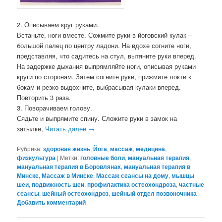
2. Описываем круг руками.
Встаньте, ноги вместе. Сожмите руки в йоговский кулак –
большой палец по центру ладони. На вдохе согните ноги,
представляя, что садитесь на стул, вытяните руки вперед.
На задержке дыхания выпрямляйте ноги, описывая руками
круги по сторонам. Затем согните руки, прижмите локти к
бокам и резко выдохните, выбрасывая кулаки вперед.
Повторить 3 раза.
3. Поворачиваем голову.
Сядьте и выпрямите спину. Сложите руки в замок на
затылке,
Читать далее
→
Рубрика:
здоровая жизнь
,
Йога
,
массаж
,
медицина
,
физкультура
|
Метки:
головные боли
,
мануальная терапия
,
мануальная терапия в Боровлянах
,
мануальная терапия в
Минске
,
Массаж в Минске
,
Массаж сеансы на дому
,
мышцы
шеи
,
подвижность шеи
,
профилактика остеохондроза
,
частные
сеансы
,
шейный остеохондроз
,
шейный отдел позвоночника
|
Добавить комментарий