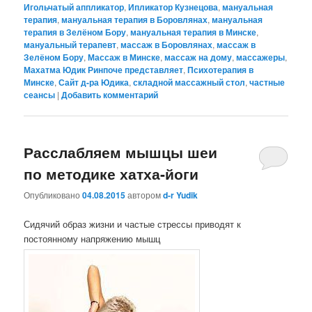
Игольчатый аппликатор
,
Ипликатор Кузнецова
,
мануальная
терапия
,
мануальная терапия в Боровлянах
,
мануальная
терапия в Зелёном Бору
,
мануальная терапия в Минске
,
мануальный терапевт
,
массаж в Боровлянах
,
массаж в
Зелёном Бору
,
Массаж в Минске
,
массаж на дому
,
массажеры
,
Махатма Юдик Ринпоче представляет
,
Психотерапия в
Минске
,
Сайт д-ра Юдика
,
складной массажный стол
,
частные
сеансы
|
Добавить комментарий
Расслабляем мышцы шеи
по методике хатха-йоги
Опубликовано
04.08.2015
автором
d-r Yudik
Сидячий образ жизни и частые стрессы приводят к
постоянному напряжению мышц