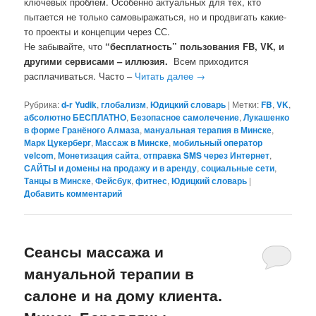
ключевых проблем. Особенно актуальных для тех, кто
пытается не только самовыражаться, но и продвигать какие-
то проекты и концепции через СС.
Не забывайте, что
“бесплатность” пользования FB, VK, и
другими сервисами – иллюзия.
Всем приходится
расплачиваться. Часто –
Читать далее
→
Рубрика:
d-r Yudik
,
глобализм
,
Юдицкий словарь
|
Метки:
FB
,
VK
,
абсолютно БЕСПЛАТНО
,
Безопасное самолечение
,
Лукашенко
в форме Гранёного Алмаза
,
мануальная терапия в Минске
,
Марк Цукерберг
,
Массаж в Минске
,
мобильный оператор
velcom
,
Монетизация сайта
,
отправка SMS через Интернет
,
САЙТЫ и домены на продажу и в аренду
,
социальные сети
,
Танцы в Минске
,
Фейсбук
,
фитнес
,
Юдицкий словарь
|
Добавить комментарий
Сеансы массажа и
мануальной терапии в
салоне и на дому клиента.