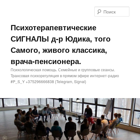
Поис
Психотерапевтические
СИГНАЛЫ д-р Юдика, того
Самого, живого классика,
врача-пенсионера.
Психологическая помощь. Семейные и групповые сеансы.
Трансовая психорегуляция в прямом эфире интернет-радио
#P_S_Y +375296666838 {Telegram, Signal}